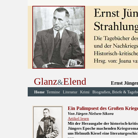
Glanz
Elend
&
Ernst Jünge
Home
Termine
Literatur
Krimi
Biografien, Briefe & Tageb
E
in Palimpsest des Großen Krieg
Von Jürgen Nielsen-Sikora
Artikel lesen
Mit der Herausgabe der historisch-kriti
Jüngers Epoche machenden Kriegsroma
uns Helmuth Kiesel eine literaturgeschic