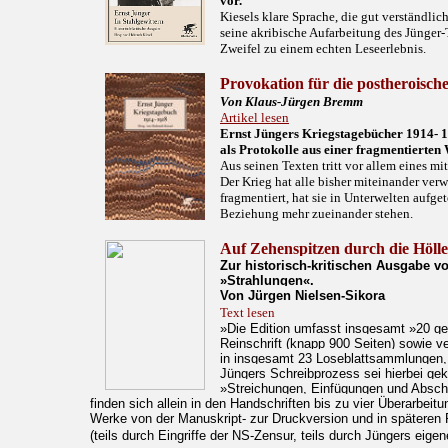
vor.
Kiesels klare Sprache, die gut verständli
seine akribische Aufarbeitung des Jünge
Zweifel zu einem echten Leseerlebnis.
Provokation für die postheroische
Von Klaus-Jürgen Bremm
Artikel lesen
Ernst Jüngers Kriegstagebücher 1914- 
als Protokolle aus einer fragmentierten 
Aus seinen Texten tritt vor allem eines mit
Der Krieg hat alle bisher miteinander ve
fragmentiert, hat sie in Unterwelten aufget
Beziehung mehr zueinander stehen.
Auf Zehenspitzen durch die Hölle
Zur historisch-kritischen Ausgabe v
»Strahlungen«.
Von Jürgen Nielsen-Sikora
Text lesen
»Die Edition umfasst insgesamt »20 g
Reinschrift (knapp 900 Seiten) sowie v
in insgesamt 23 Loseblattsammlungen,
Jüngers Schreibprozess sei hierbei ge
»Streichungen, Einfügungen und Abschr
finden sich allein in den Handschriften bis zu vier Überarbei
Werke von der Manuskript- zur Druckversion und in späteren
(teils durch Eingriffe der NS-Zensur, teils durch Jüngers eige