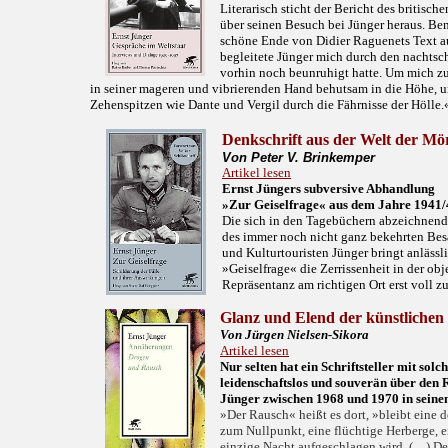
Literarisch sticht der Bericht des britisc
über seinen Besuch bei Jünger heraus. Be
schöne Ende von Didier Raguenets Text au
begleitete Jünger mich durch den nachtsc
vorhin noch beunruhigt hatte. Um mich zu 
in seiner mageren und vibrierenden Hand behutsam in die Höhe, u
Zehenspitzen wie Dante und Vergil durch die Fährnisse der Hölle.
Denkschrift aus der Welt der Mö
Von Peter V. Brinkemper
Artikel lesen
Ernst Jüngers subversive Abhandlung
»
Zur Geiselfrage
«
aus dem Jahre 1941/
Die sich in den Tagebüchern abzeichnend
des immer noch nicht ganz bekehrten Besa
und Kulturtouristen Jünger bringt anlässli
»Geiselfrage« die Zerrissenheit in der ob
Repräsentanz am richtigen Ort erst voll 
Glanz und Elend der künstlichen
Von Jürgen Nielsen-Sikora
Artikel lesen
Nur selten hat ein Schriftsteller mit solc
leidenschaftslos und souverän über den 
Jünger zwischen 1968 und 1970 in sein
»Der Rausch« heißt es dort, »bleibt eine 
zum Nullpunkt, eine flüchtige Herberge, ei
einzige Nacht aufgeschlagen wird. (…) De