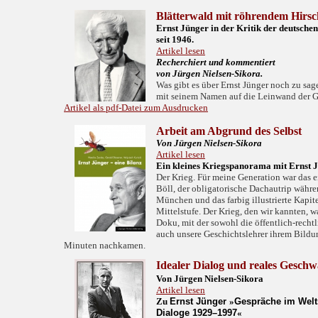
Blätterwald mit röhrendem Hirsc
Ernst Jünger in der Kritik der deutschen
seit 1946.
Artikel lesen
Recherchiert und kommentiert
von Jürgen Nielsen-Sikora.
Was gibt es über Ernst Jünger noch zu sag
mit seinem Namen auf die Leinwand der 
Artikel als pdf-Datei zum Ausdrucken
Arbeit am Abgrund des Selbst
Von Jürgen Nielsen-Sikora
Artikel lesen
Ein kleines Kriegspanorama mit Ernst 
Der Krieg. Für meine Generation war das 
Böll, der obligatorische Dachautrip währe
München und das farbig illustrierte Kapit
Mittelstufe. Der Krieg, den wir kannten, w
Doku, mit der sowohl die öffentlich-rechtl
auch unsere Geschichtslehrer ihrem Bildu
Minuten nachkamen.
Idealer Dialog und reales Geschw
Von Jürgen Nielsen-Sikora
Artikel lesen
Zu
Ernst Jünger
»
Gespräche im Welts
Dialoge 1929–1997
«