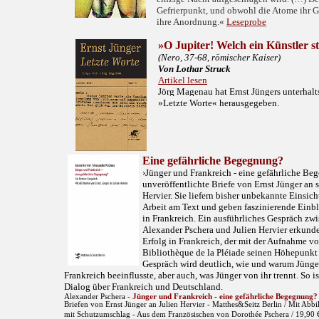
Gefrierpunkt, und obwohl die Atome ihr G
ihre Anordnung.«
Leseprobe
»O Jupiter! Welch ein Künstler st
(Nero, 37-68, römischer Kaiser)
Von Lothar Struck
Artikel lesen
Jörg Magenau hat Ernst Jüngers unterha
»Letzte Worte« herausgegeben.
E
ine gefährliche Begegnung?
›Jünger und Frankreich - eine gefährliche B
unveröffentlichte Briefe von Ernst Jünger an 
Hervier. Sie liefern bisher unbekannte Einsich
Arbeit am Text und geben faszinierende Einbl
in Frankreich. Ein ausführliches Gespräch z
Alexander Pschera und Julien Hervier erkunde
Erfolg in Frankreich, der mit der Aufnahme vo
Bibliothèque de la Pléiade seinen Höhepunkt
Gespräch wird deutlich, wie und warum Jünger
Frankreich beeinflusste, aber auch, was Jünger von ihr trennt. So i
Dialog über Frankreich und Deutschland.
Alexander Pschera
-
Jünger und Frankreich - eine gefährliche Begegnung?
Briefen von Ernst Jünger an Julien Hervier - Matthes&Seitz Berlin / Mit Abb
mit Schutzumschlag - Aus dem Französischen von Dorothée Pschera / 19,90