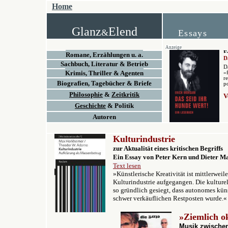
Home
Glanz
Elend
&
Essays
Anzeige
E
Romane, Erzählungen u. a.
D
Sachbuch, Literatur & Betrieb
D
Krimis, Thriller & Agenten
»
r
Biografien, Tagebücher & Briefe
p
Philosophie
&
Zeitkritik
V
Geschichte
& Politik
Autoren
Kulturindustrie
zur Aktualität eines kritischen Begriffs
Ein Essay v
on Peter Kern und Dieter M
Text lesen
»
Künstlerische Kreativität ist mittlerweile
Kulturindustrie aufgegangen. Die kulturel
so gründlich gesiegt, dass autonomes kün
schwer verkäuflichen Restposten wurde.
«
»Ziemlich o
Musik zwischen