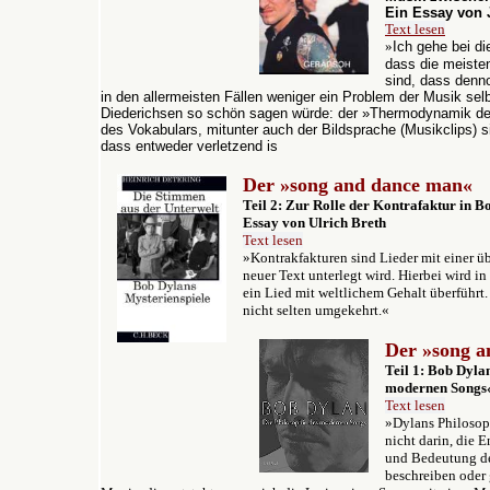
Ein Essay von 
Text lesen
»
Ich gehe bei d
dass die meiste
sind, dass denno
in den allermeisten Fällen weniger ein Problem der Musik selb
Diederichsen so schön sagen würde: der »Thermodynamik de
des Vokabulars, mitunter auch der Bildsprache (Musikclips) s
dass entweder verletzend is
Der »song and dance man«
Teil 2: Zur Rolle der Kontrafaktur in B
Essay von Ulrich Breth
Text lesen
»
Kontrakfakturen sind Lieder mit einer ü
neuer Text unterlegt wird. Hierbei wird in
ein Lied mit weltlichem Gehalt überführt.
nicht selten umgekehrt.«
Der »song 
Teil 1: Bob Dyla
modernen Songs«
Text lesen
»Dylans Philosop
nicht darin, die 
und Bedeutung d
beschreiben oder 