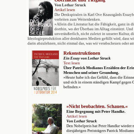
Von Lothar Struck
Artikel lesen
Die Denkspiralen in Karl Ove Knausgårds Essay
verleiten zum Weiterdenken.
»Allein die Literatur hat die Fähigkeit, ganz in 
dorthin, wo der Überbau im Alltag einstürzt. Und 
unveräußerlich, nicht zuletzt in unserer Kultur, d
Ideologieproduktion aller denkbaren Medien gefüllt wird, dass wir
darin abzulehnen, nicht einmal das, was wir verabscheuen oder am
Rekonstruktionen
Ein Essay v
on Lothar Struck
Text lesen
Über Patrick Modianos Erzählen der Eri
Menschen und seiner Gesundung.
»Heute habe ich das Gefühl, dass die Erinn
und sich in einem ständigen Kampf gegen 
befinden.«
»Nicht beobachten. Schauen.«
Eine Begegnung mit Peter Handke.
Artikel lesen
Von Lothar Struck
Den Nobelpreis hat Peter Handke wieder ni
diesjährigen Preisträgers Patrick Modian