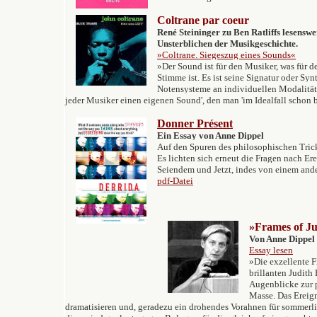
Coltrane par coeur
René Steininger zu
Ben Ratliffs lesensw
Unsterblichen der Musikgeschichte.
»
Coltrane.
Siegeszug eines Sounds«
»Der Sound ist für den Musiker, was für den
Stimme ist. Es ist seine Signatur oder Syn
Notensysteme an individuellen Modalität
jeder Musiker einen eigenen Sound', den man 'im Idealfall schon 
Donner Présent
Ein Ess
ay von Anne Dippel
Auf den Spuren des philosophischen Trick
Es lichten sich erneut die Fragen nach Ere
Seiendem und Jetzt, indes von einem ande
pdf-Datei
»Frames of J
Von Anne Dippel
Essay lesen
»Die exzellente Fr
brillanten Judith
Augenblicke zur 
Masse. Das Ereign
dramatisieren und, geradezu ein drohendes Vorahnen für sommer