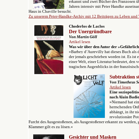
erkannt und zwei Bücher des Franzosen übe
Jahren intensiv mit Peter Handke auseinan
Haus in Chaville besucht.
Zu unserem Peter-Handke-Archiv mit 12 Beiträgen zu Leben und
Choderlos de Laclos
Der Unergründbare
V
on Martin Göll
Artikel lesen
Was wir über den Autor der »Gefährlich
»Barbey d’Aurevilly hat dieses Buch als
der jemals geschrieben worden ist. Es ist
einer Welt, einer Literatur bedeutet, den
tragischen Augenblicks in der französisc
Subtraktion s
V
on Timotheus S
Artikel lesen
Eine soziopolit
nach Alain Badio
»Niemand hat ein
herrschenden Ord
abhängt, in ihr n
revolutionäre Pote
Furcht des Ausgestoßenen, als Ausgestoßener erkannt zu werden, g
Klammer gilt es zu lösen.«
Gesichter und Masken