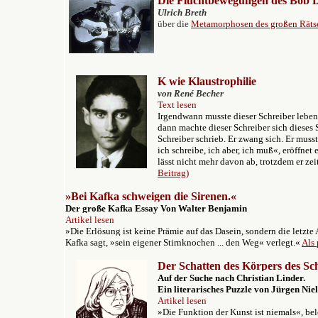
Die F
luchtbewegungen des Bob 
Ulrich Breth
über die
Metamorphosen des großen Räts
K wie Klaustrophilie
von René Becher
Text lesen
Irgendwann musste dieser Schreiber leb
dann machte dieser Schreiber sich dieses 
Schreiber schrieb. Er zwang sich. Er musst
ich schreibe, ich aber, ich muß«, eröffnet
lässt nicht mehr davon ab, trotzdem er zei
Beitrag)
»Bei Kafka schweigen die Sirenen.«
Der große Kafka Essay
Von Walter Benjamin
Artikel lesen
»Die Erlösung ist keine Prämie auf das Dasein, sondern die letzt
Kafka sagt, »sein eigener Stirnknochen ... den Weg« verlegt.«
Als 
Der Schatten des Körpers des Schr
Auf der Suche nach Christian Linder.
Ein literarisches Puzzle von Jürgen Nie
Artikel lesen
»Die Funktion der Kunst ist niemals«, bel