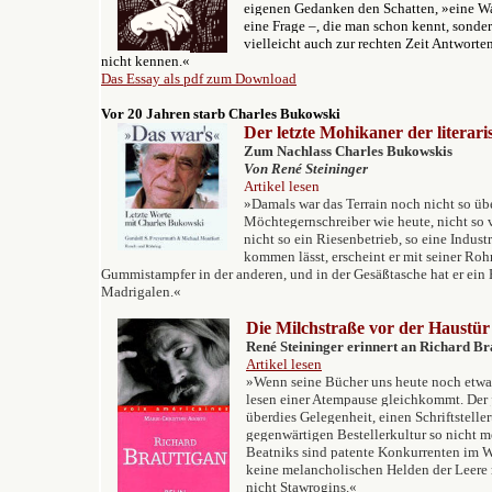
eigenen Gedanken den Schatten, »eine Wah
eine Frage –, die man schon kennt, sonde
vielleicht auch zur rechten Zeit Antworten
nicht kennen.«
Das Essay als pdf zum Download
Vor 20 Jahren starb Charles Bukowski
Der letzte Mohikaner der litera
Zum Nachlass Charles Bukowskis
Von René Steininger
Artikel lesen
»
Damals war das Terrain noch nicht so üb
Möchtegernschreiber wie heute, nicht so vi
nicht so ein Riesenbetrieb, so eine Indus
kommen lässt, erscheint er mit seiner Ro
Gummistampfer in der anderen, und in der Gesäßtasche hat er ei
Madrigalen.«
Die Milchstraße vor der Haustür
René Steininger erinnert an Richard Br
Artikel lesen
»Wenn seine Bücher uns heute noch etwas
lesen einer Atempause gleichkommt. Der 
überdies Gelegenheit, einen Schriftstelle
gegenwärtigen Bestellerkultur so nicht 
Beatniks sind patente Konkurrenten im W
keine melancholischen Helden der Leere 
nicht Stawrogins.«