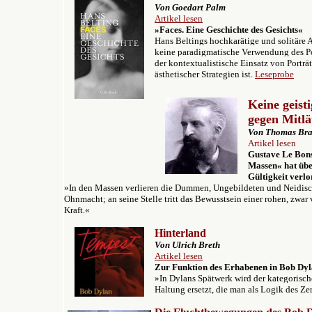
Von Goedart Palm
Artikel lesen
»Faces. Eine Geschichte des Gesichts«
Hans Beltings hochkarätige und solitäre 
keine paradigmatische Verwendung des Po
der kontextualistische Einsatz von Porträ
ästhetischer Strategien ist.
Leseprobe
Keine geist
gegen Mitl
Von Thomas Bra
Artikel lesen
Gustave Le Bons
Massen« hat übe
Gültigkeit verlo
»In den Massen verlieren die Dummen, Ungebildeten und Neidisch
Ohnmacht; an seine Stelle tritt das Bewusstsein einer rohen, zwa
Kraft.«
Hinterland
Von Ulrich Breth
Artikel lesen
Zur Funktion des Erhabenen in Bob Dyl
»
In Dylans Spätwerk wird der kategorisc
Haltung ersetzt, die man als Logik des Ze