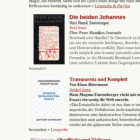
Magie, die entsteht, wenn sich die Lyrics eines Songs mit einer M
Reflexionen beständig zu umkreisen.«
Leseprobe & Playlist
Die beiden Johannes
Von René Steininger
Text lesen
Über Peter Handkes Journale
Bernhard oder Handke? In Österreich ist 
(so wie die russische Intelligenz, Brodsky
und Dostojewskijs zerfällt). Dass einer be
nicht möglich oder kommt jedenfalls ein
Freunden, in der Mehrzahl Bernhard-Leser
einer selektive Lektüre ihres Gegenspiele
Journale!
«
Transparenz und Komplott
Von Klaus Bittermann
Artikel lesen
Hans Magnus Enzensberger rückt mit s
Essays ein wenig die Welt zurecht.
»Das Erstaunliche dabei ist nur, dass er t
angesichts der Verhältnisse nicht kapituli
depressiven oder fatalistischen Unterton 
ironischen und sarkastischen Seitenhiebe
wieder als der glänzende Stilist erweist, a
bewundert.«
Leseprobe
Oberfläche und Tiefgang