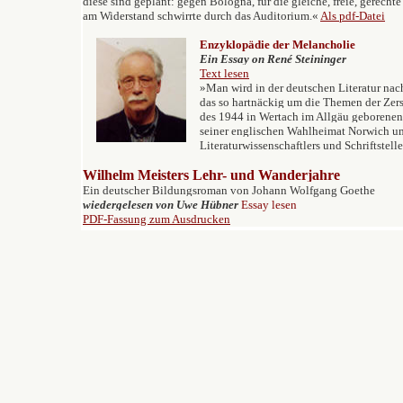
diese sind geplant: gegen Bologna, für die gleiche, freie, gerech
am Widerstand schwirrte durch das Auditorium.«
Als pdf-Datei
Enzyklopädie der Melancholie
Ein Essay on René Steininger
Text lesen
»Man wird in der deutschen Literatur nach
das so hartnäckig um die Themen der Zers
des 1944 in Wertach im Allgäu geborenen
seiner englischen Wahlheimat Norwich
Literaturwissenschaftlers und Schriftstell
Wilhelm Meisters Lehr- und Wanderjahre
Ein deutscher Bildungsroman von Johann Wolfgang Goethe
wiedergelesen von Uwe Hübner
Essay lesen
PDF-Fassung zum Ausdrucken