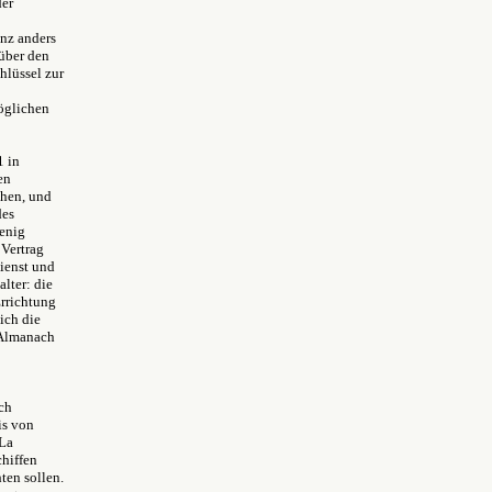
der
anz anders
 über den
hlüssel zur
öglichen
1 in
en
chen, und
des
enig
 Vertrag
dienst und
lter: die
Errichtung
ich die
n-Almanach
och
is von
 La
hiffen
ten sollen.