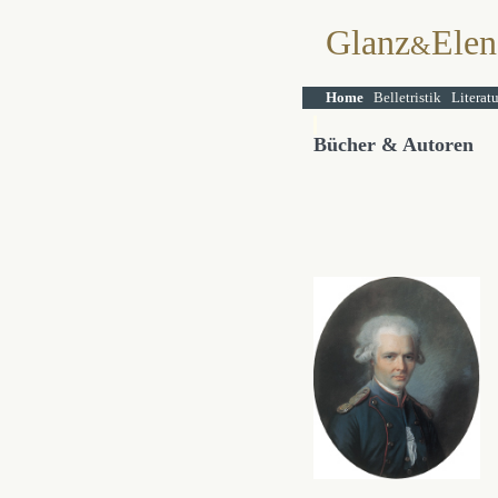
Glanz
Elen
&
Home
Belletristik
Literat
Bücher & Autoren