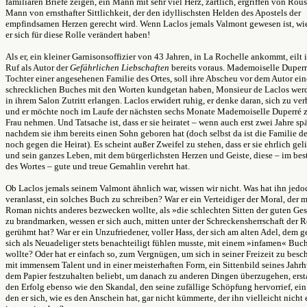
familiären Briefe zeigen, ein Mann mit sehr viel Herz, zärtlich, ergriffen von Rous
Mann von ernsthafter Sittlichkeit, der den idyllischsten Helden des Apostels der
empfindsamen Herzen gerecht wird. Wenn Laclos jemals Valmont gewesen ist, wi
er sich für diese Rolle verändert haben!
Als er, ein kleiner Garnisonsoffizier von 43 Jahren, in La Rochelle ankommt, eilt 
Ruf als Autor der
Gefährlichen Liebschaften
bereits voraus. Mademoiselle Duperr
Tochter einer angesehenen Familie des Ortes, soll ihre Abscheu vor dem Autor ein
schrecklichen Buches mit den Worten kundgetan haben, Monsieur de Laclos wer
in ihrem Salon Zutritt erlangen. Laclos erwidert ruhig, er denke daran, sich zu ver
und er möchte noch im Laufe der nächsten sechs Monate Mademoiselle Duperré z
Frau nehmen. Und Tatsache ist, dass er sie heiratet – wenn auch erst zwei Jahre spä
nachdem sie ihm bereits einen Sohn geboren hat (doch selbst da ist die Familie de
noch gegen die Heirat). Es scheint außer Zweifel zu stehen, dass er sie ehrlich gel
und sein ganzes Leben, mit dem bürgerlichsten Herzen und Geiste, diese – im bes
des Wortes – gute und treue Gemahlin verehrt hat.
Ob Laclos jemals seinem Valmont ähnlich war, wissen wir nicht. Was hat ihn jed
veranlasst, ein solches Buch zu schreiben? War er ein Verteidiger der Moral, der 
Roman nichts anderes bezwecken wollte, als »die schlechten Sitten der guten Ges
zu brandmarken, wessen er sich auch, mitten unter der Schreckensherrschaft der R
gerühmt hat? War er ein Unzufriedener, voller Hass, der sich am alten Adel, dem 
sich als Neuadeliger stets benachteiligt fühlen musste, mit einem »infamen« Buc
wollte? Oder hat er einfach so, zum Vergnügen, um sich in seiner Freizeit zu besc
mit immensem Talent und in einer meisterhaften Form, ein Sittenbild seines Jahrh
dem Papier festzuhalten beliebt, um danach zu anderen Dingen überzugehen, erst
den Erfolg ebenso wie den Skandal, den seine zufällige Schöpfung hervorrief, ein
den er sich, wie es den Anschein hat, gar nicht kümmerte, der ihn vielleicht nicht