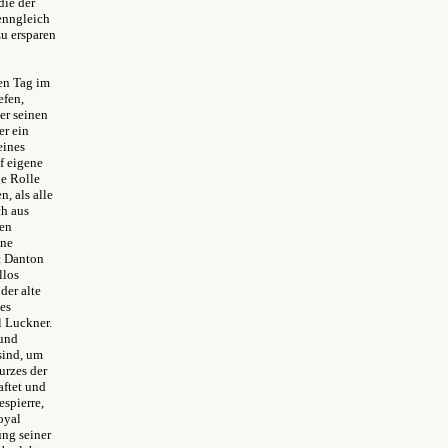
die der
wenngleich
zu ersparen
zen Tag im
efen,
ber seinen
er ein
eines
f eigene
ge Rolle
, als alle
ch aus
den
une
t Danton
llos
der alte
es
l Luckner.
 und
sind, um
urzes der
aftet und
spierre,
oyal
ung seiner