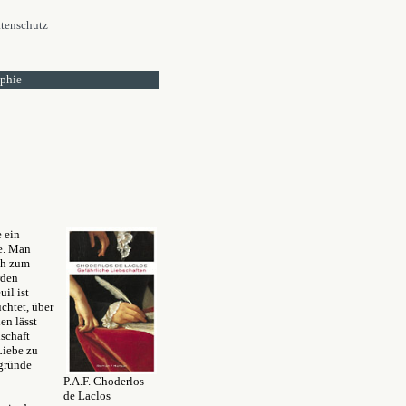
tenschutz
ophie
e ein
te. Man
ich zum
rden
il ist
chtet, über
en lässt
schaft
Liebe zu
bgründe
P.A.F. Choderlos
de Laclos