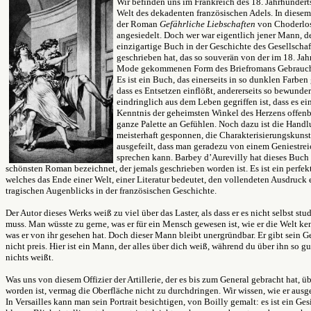
Wir befinden uns im Frankreich des 18. Jahrhunderts
Welt des dekadenten französischen Adels. In diesem
der Roman
Gefährliche Liebschaften
von Choderlos
angesiedelt. Doch wer war eigentlich jener Mann, de
einzigartige Buch in der Geschichte des Gesellscha
geschrieben hat, das so souverän von der im 18. Jah
Mode gekommenen Form des Briefromans Gebrauc
Es ist ein Buch, das einerseits in so dunklen Farben 
dass es Entsetzen einflößt, andererseits so bewunde
eindringlich aus dem Leben gegriffen ist, dass es ein
Kenntnis der geheimsten Winkel des Herzens offenba
ganze Palette an Gefühlen. Noch dazu ist die Handl
meisterhaft gesponnen, die Charakterisierungskunst
ausgefeilt, dass man geradezu von einem Geniestrei
sprechen kann. Barbey d’Aurevilly hat dieses Buch 
schönsten Roman bezeichnet, der jemals geschrieben worden ist. Es ist ein perfek
welches das Ende einer Welt, einer Literatur bedeutet, den vollendeten Ausdruck 
tragischen Augenblicks in der französischen Geschichte.
Der Autor dieses Werks weiß zu viel über das Laster, als dass er es nicht selbst stu
muss. Man wüsste zu gerne, was er für ein Mensch gewesen ist, wie er die Welt ke
was er von ihr gesehen hat. Doch dieser Mann bleibt unergründbar. Er gibt sein 
nicht preis. Hier ist ein Mann, der alles über dich weiß, während du über ihn so gu
nichts weißt.
Was uns von diesem Offizier der Artillerie, der es bis zum General gebracht hat, üb
worden ist, vermag die Oberfläche nicht zu durchdringen. Wir wissen, wie er ausg
In Versailles kann man sein Portrait besichtigen, von Boilly gemalt: es ist ein Ges