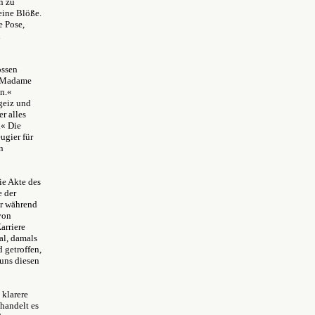
n zu
keine Blöße.
e Pose,
n
ossen
n Madame
in.«
geiz und
r alles
.« Die
ugier für
n
ie Akte des
e der
er während
von
arriere
al, damals
 getroffen,
 uns diesen
 klarere
handelt es