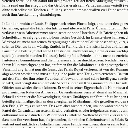
vereitelt wird? Er zieht damit nur den größten Teil der tiefen Abneigung auf sich, 
Prinz rund um ihn erregt, und das Geld, das er als sein Vertrauensmann verteilt (
ohne sich selbst die Taschen zu füllen), scheint ihm weder allzu viel Feindschaft 
noch ihm Anerkennung einzubringen.
In London, wohin er Louis-Philippe nach seiner Flucht folgt, arbeitet er den gan
Geheimen, spinnt die Fäden der Intrige und überwacht Paris. Überschüttet mit Bri
verlässt er sein Arbeitszimmer nicht, schreibt ohne Unterlass. Alle Briefe gehen ü
Schreibtisch, er zeigt großes diplomatisches Geschick im Dienste eines Prinzen, d
Wirrkopf ist, mehr mit seinen Vergnügungen als mit der Politik beschäftigt, kurz, 
solchen Dieners kaum würdig. Zurück in Frankreich, stürzt sich Laclos endlich au
Faust in die Politik, bietet seine Dienste den Jakobinern an, für die er eine wichti
spielt (aber nur hinter den Kulissen), bekämpft die Feinde – ohne mehr zu erreichen
Parteien zu beunruhigen und die Interessen aller zu durchkreuzen. Nachdem er si
ihrem Klub zurückgezogen hat, entfernen ihn die Jakobiner aus der gesetzgeben
Versammlung. Er hat nun die Gunst des Palais Royal verloren, ist von der Komm
abgewiesen worden und muss auf jegliche politische Tätigkeit verzichten. Da trit
auf den Plan, der ihm seine Freundschaft bewahrt hat und seine Intelligenz zweife
schätzt, und bringt ihn an der Seite Servans unter, im Kriegsministerium. Hier soll 
Offizier nun wieder dienen können. Er wird in seiner Eigenschaft als Kommissar d
provisorischen Rates der Armee zum Generalissimus versetzt, dem alten Marschal
Schnell erkennt er die Notwendigkeit, diesen Unfähigen zur Vernunft zu bringen
beteiligt sich maßgeblich an den energischen Maßnahmen, die getroffen worden 
den Erfolg Valmys zu sichern. Das wird aber nicht reichen, um ihn während des St
Partei der Orleanisten zu retten. Er wird verhaftet, wieder freigelassen, erneut verh
entkommt nur wie durch ein Wunder der Guillotine. Vielleicht verdankt er es Robe
dass man ihn verschont hat, als jemanden, der mit den Geheimnissen des Palais R
vertraut und nützlich zu behalten war. Seine Feinde versichern, dass er seine Rett