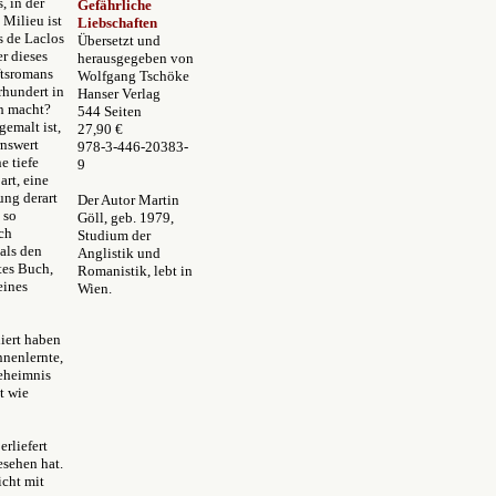
, in der
Gefährliche
 Milieu ist
Liebschaften
 de Laclos
Ü
bersetzt und
r dieses
herausgegeben
von
ftsromans
Wolfgang Tschöke
rhundert in
Hanser Verlag
h macht?
544 Seiten
gemalt ist,
27,90 €
rnswert
978-3-446-20383-
e tiefe
9
rt, eine
ung derart
Der Autor Martin
 so
Göll, geb. 1979,
ch
Studium der
als den
Anglistik und
tes Buch,
Romanistik, lebt in
eines
Wien.
diert haben
nnenlernte,
Geheimnis
t wie
erliefert
esehen hat.
icht mit