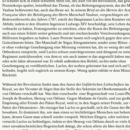
Er schaltet sich in einen schweren Streit ein, der, kurz vor der Revolution, das ge
Pionierkorps spaltet, betreffend das Thema, ob das Befestigungssystem, das der M
Vauban befürwortet hat, auch das Beste sei. In seinem
Brief an die Herren der Ac
Française über die Belobigung des Herrn Marschall Vauban, vorgeschlagen als
Redewettbewerbs des Jahres 1787
, erteilt der Hauptmann Laclos dem Komitee e
Abfuhr, indem er den illustren Ingenieur Ludwigs XIV. beschuldigt, sein Leben d
verbracht zu haben, Festungswerke zu errichten, ohne die Kunst des Befestigung
auch nur einen Schritt weiter gebracht und mit erschreckender Verschwendungss
Millionen begraben zu haben. Laute Proteste lassen sich sogleich gegen den unv
Gotteslästerer hören. Der Marschall de Ségur, Kriegsminister, sendet seine Blitze: 
er ohne vorherige Genehmigung eine Meinung vertreten hat, die so wenig der mil
Orthodoxie entspricht, wird Laclos schwer zurechtgewiesen und dringend zu sei
Regiment zurückbeordert, von dem er, wie auch immer er das angestellt haben ma
oder acht Jahre abwesend war. Er erhält außerdem den Befehl, nichts mehr ohne
Genehmigung zu veröffentlichen. Laclos, der soeben geheiratet hat und sich auf 
befindet, begibt sich sogleich zu seinem Korps. Wenig später erklärt er dem Minis
Rücktritt.
Während der Revolution findet man den Autor der
Gefährlichen Liebschaften
im 
Royal, wo der Vicomte de Ségur ihm die Stelle des Sekretärs im Oberkommando 
von Orléans verschafft hat. Was ihm vorschwebt: eine Regentschaft von Louis-Phil
Joseph de Bourbon, Herzog von Orléans. Gegen Madame de Genlis, und zur groß
Empörung aller Feinde des Palais Royal, wird er, in den Augen seiner Feinde, zur 
Partei der Orleanisten«. Als einziger hat Laclos es geschafft, sich die Gunst des H
bewahren. Er dominiert ihn, wie man einen so leichtfertigen Menschen nur beher
kann, dessen Gunst man schnell wieder verspielt. Welchen Ehrgeiz, oder welchen
versucht Laclos zu befriedigen, indem er den Herzog von Orléans durch so viele I
einer unwahrscheinlichen Regentschaft drängt, die schon allein als Idee durch di