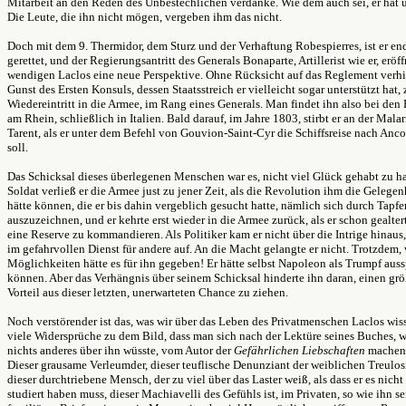
Mitarbeit an den Reden des Unbestechlichen verdanke. Wie dem auch sei, er hat ü
Die Leute, die ihn nicht mögen, vergeben ihm das nicht.
Doch mit dem 9. Thermidor, dem Sturz und der Verhaftung Robespierres, ist er en
gerettet, und der Regierungsantritt des Generals Bonaparte, Artillerist wie er, eröf
wendigen Laclos eine neue Perspektive. Ohne Rücksicht auf das Reglement verhil
Gunst des Ersten Konsuls, dessen Staatsstreich er vielleicht sogar unterstützt hat,
Wiedereintritt in die Armee, im Rang eines Generals. Man findet ihn also bei den
am Rhein, schließlich in Italien. Bald darauf, im Jahre 1803, stirbt er an der Malar
Tarent, als er unter dem Befehl von Gouvion-Saint-Cyr die Schiffsreise nach Anco
soll.
Das Schicksal dieses überlegenen Menschen war es, nicht viel Glück gehabt zu h
Soldat verließ er die Armee just zu jener Zeit, als die Revolution ihm die Gelegen
hätte können, die er bis dahin vergeblich gesucht hatte, nämlich sich durch Tapfe
auszuzeichnen, und er kehrte erst wieder in die Armee zurück, als er schon gealter
eine Reserve zu kommandieren. Als Politiker kam er nicht über die Intrige hinaus,
im gefahrvollen Dienst für andere auf. An die Macht gelangte er nicht. Trotzdem,
Möglichkeiten hätte es für ihn gegeben! Er hätte selbst Napoleon als Trumpf auss
können. Aber das Verhängnis über seinem Schicksal hinderte ihn daran, einen gr
Vorteil aus dieser letzten, unerwarteten Chance zu ziehen.
Noch verstörender ist das, was wir über das Leben des Privatmenschen Laclos wis
viele Widersprüche zu dem Bild, dass man sich nach der Lektüre seines Buches,
nichts anderes über ihn wüsste, vom Autor der
Gefährlichen Liebschaften
machen 
Dieser grausame Verleumder, dieser teuflische Denunziant der weiblichen Treulos
dieser durchtriebene Mensch, der zu viel über das Laster weiß, als dass er es nicht 
studiert haben muss, dieser Machiavelli des Gefühls ist, im Privaten, so wie ihn s