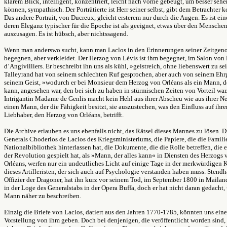
klarem Blick, intelligent, konzentriert, leicht nach vorne gebeugt, um besser sehe
können, sympathisch. Der Porträtierte ist Herr seiner selbst, gibt dem Betrachter 
Das andere Portrait, von Ducreux, gleicht ersterem nur durch die Augen. Es ist ein
deren Eleganz typischer für die Epoche ist als geeignet, etwas über den Mensche
auszusagen. Es ist hübsch, aber nichtssagend.
Wenn man anderswo sucht, kann man Laclos in den Erinnerungen seiner Zeitgen
begegnen, aber verkleidet. Der Herzog von Lévis ist ihm begegnet, im Salon vo
d’Angivilliers. Er beschreibt ihn uns als kühl, »geistreich, ohne liebenswert zu se
Talleyrand hat von seinem schlechten Ruf gesprochen, aber auch von seinem Ehr
seinem Geist, »wodurch er bei Monsieur dem Herzog von Orléans als ein Mann, de
kann, angesehen war, den bei sich zu haben in stürmischen Zeiten von Vorteil war
Intrigantin Madame de Genlis macht kein Hehl aus ihrer Abscheu wie aus ihrer Ne
einen Mann, der die Fähigkeit besitzt, sie auszustechen, was den Einfluss auf ihre
Liebhaber, den Herzog von Orléans, betrifft.
Die Archive erlauben es uns ebenfalls nicht, das Rätsel dieses Mannes zu lösen. D
Generals Choderlos de Laclos des Kriegsministeriums, die Papiere, die die Famili
Nationalbibliothek hinterlassen hat, die Dokumente, die die Rolle betreffen, die 
der Revolution gespielt hat, als »Mann, der alles kann« in Diensten des Herzogs 
Orléans, werfen nur ein undeutliches Licht auf einige Tage in der merkwürdigen K
dieses Artilleristen, der sich auch auf Psychologie verstanden haben muss. Stendh
Offizier der Dragoner, hat ihn kurz vor seinem Tod, im September 1800 in Mailand
in der Loge des Generalstabs in der Opera Buffa, doch er hat nicht daran gedacht,
Mann näher zu beschreiben.
Einzig die Briefe von Laclos, datiert aus den Jahren 1770-1785, könnten uns eine
Vorstellung von ihm geben. Doch bei denjenigen, die veröffentlicht worden sind, 