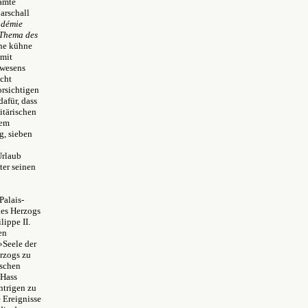
samte
arschall
adémie
 Thema des
ine kühne
amit
swesens
ucht
orsichtigen
dafür, dass
itärischen
nem
g, sieben
Urlaub
ter seinen
Palais-
des Herzogs
ippe II.
en
»Seele der
erzogs zu
rschen
 Hass
ntrigen zu
e Ereignisse