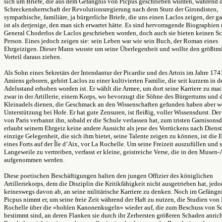
sich um Briefe, die aus dem Gefängnis von Picpus geschrieben wurden, während 
Schreckensherrschaft der Revolutionsregierung nach dem Sturz der Girondisten,
sympathische, familiäre, ja bürgerliche Briefe, die uns einen Laclos zeigen, der g
ist als derjenige, den man sich erwartet hätte. Es sind hervorragende Biographien
General Choderlos de Laclos geschrieben worden, doch auch sie bieten keinen Sc
Person. Eines jedoch zeigen sie: sein Leben war wie sein Buch, der Roman eines
Ehrgeizigen. Dieser Mann wusste um seine Überlegenheit und wollte den größtm
Vorteil daraus ziehen.
Als Sohn eines Sekretärs der Intendantur der Picardie und des Artois im Jahre 174
Amiens geboren, gehört Laclos zu einer kultivierten Familie, die seit kurzem in d
Adelsstand erhoben worden ist. Er wählt die Armee, um dort seine Karriere zu ma
zwar in der Artillerie, einem Korps, wo bevorzugt die Söhne des Bürgertums und 
Kleinadels dienen, die Geschmack an den Wissenschaften gefunden haben aber w
Unterstützung bei Hofe. Er hat gute Zensuren, ist fleißig, voller Wissensdurst. Der
von Paris verbannt ihn, sobald er die Schule verlassen hat, zum tristen Garnisons
erlaubt seinem Ehrgeiz keine andere Aussicht als jene des Vorrückens nach Diensta
einzige Gelegenheit, die sich ihm bietet, seine Talente zeigen zu können, ist die 
eines Forts auf der Île d’Aix, vor La Rochelle. Um seine Freizeit auszufüllen und s
Langeweile zu vertreiben, verfasst er kleine, geistreiche Verse, die in den Muse
aufgenommen werden.
Diese poetischen Beschäftigungen halten den jungen Offizier des königlichen
Artilleriekorps, dem die Disziplin die Kritikfähigkeit nicht ausgetrieben hat, jed
keineswegs davon ab, an seine militärische Karriere zu denken. Noch im Gefängn
Picpus nimmt er, um seine freie Zeit während der Haft zu nutzen, die Studien von
Rochelle über die »hohlen Kanonenkugeln« wieder auf, die zum Beschuss von Sc
bestimmt sind, an deren Flanken sie durch ihr Zerbersten größeren Schaden anrich