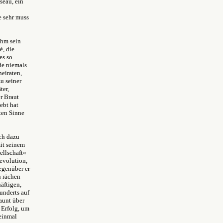
seau, ein
e sehr muss
ihm sein
é, die
es so
de niemals
heiraten,
u seiner
ter,
r Braut
iebt hat
ten Sinne
och dazu
mit seinem
ellschaft«
evolution,
gegenüber er
h rächen
häftigen,
underts auf
aunt über
 Erfolg, um
 einmal