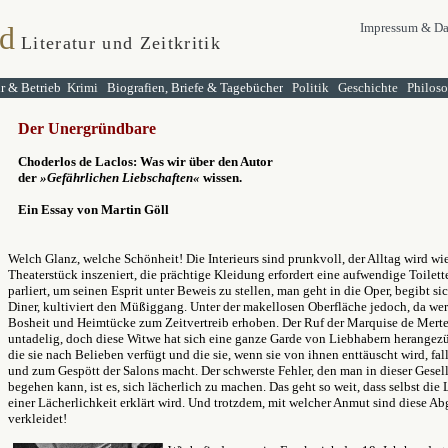
d
Impressum & Da
Literatur und Zeitkritik
ur & Betrieb
Krimi
Biografien, Briefe & Tagebücher
Politik
Geschichte
Philos
Der Unergründbare
Choderlos de Laclos: Was wir über den Autor
der
»Gefährlichen Liebschaften«
wissen.
Ein Essay von Martin Göll
Welch Glanz, welche Schönheit! Die Interieurs sind prunkvoll, der Alltag wird wi
Theaterstück inszeniert, die prächtige Kleidung erfordert eine aufwendige Toilet
parliert, um seinen Esprit unter Beweis zu stellen, man geht in die Oper, begibt s
Diner, kultiviert den Müßiggang. Unter der makellosen Oberfläche jedoch, da we
Bosheit und Heimtücke zum Zeitvertreib erhoben. Der Ruf der Marquise de Merteu
untadelig, doch diese Witwe hat sich eine ganze Garde von Liebhabern herangezü
die sie nach Belieben verfügt und die sie, wenn sie von ihnen enttäuscht wird, fall
und zum Gespött der Salons macht. Der schwerste Fehler, den man in dieser Gesell
begehen kann, ist es, sich lächerlich zu machen. Das geht so weit, dass selbst die 
einer Lächerlichkeit erklärt wird. Und trotzdem, mit welcher Anmut sind diese A
verkleidet!