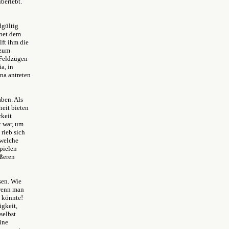
berlebt.
dgültig
fnet dem
ft ihm die
 zum
 Feldzügen
ia, in
na antreten
aben. Als
heit bieten
rkeit
t war, um
 rieb sich
 welche
pielen
ößeren
sen. Wie
 wenn man
könnte!
igkeit,
selbst
eine