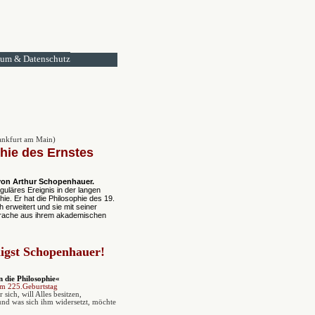
sum & Datenschutz
ankfurt am Main)
hie des Ernstes
von Arthur Schopenhauer.
guläres Ereignis in der langen
ie. Er hat die Philosophie des 19.
erweitert und sie mit seiner
prache aus ihrem akademischen
ligst Schopenhauer!
n die Philosophie«
m 225.Geburtstag
 sich, will Alles besitzen,
und was sich ihm widersetzt, möchte