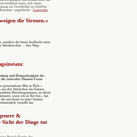
arin bestehen kann, sich einen
ugang zur Geschichte zu schaffen.
 Benjamin »angedacht«
Leseprobe
weigen die Sirenen.«
, sondern die letzte Ausflucht eines
r Stirnknochen ... den Weg«
gsinstanz
mdung und Heimatlosigkeit des
 die zentralen Themen Franz
t grenzenloser Mut in Dich.«
h aus den Stückchen ein Ganzes
endeine Berufungsinstanz, an deren
 können, wenn ich in Not bin«, hat
 die uns heute zu jener Instanz
schmerzlich vermißt hat.
genere &
 Sicht der Dinge tut
gige Protokollantin des