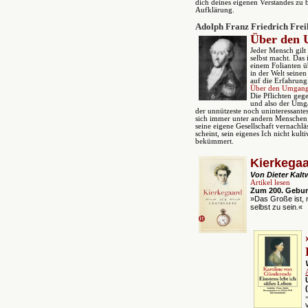
dich deines eigenen Verstandes zu 
Aufklärung.
Adolph Franz Friedrich Frei
Über den 
Jeder Mensch gilt 
selbst macht. Das 
einem Folianten üb
in der Welt seine
auf die Erfahrung a
Über den Umgang m
Die Pflichten gege
und also der Umg
der unnützeste noch uninteressantes
sich immer unter andern Menschen
seine eigene Gesellschaft vernachläs
scheint, sein eigenes Ich nicht kul
bekümmert.
Kierkega
Von Dieter Kalt
Artikel lesen
Zum 200. Gebur
»Das Große ist, 
selbst zu sein.«