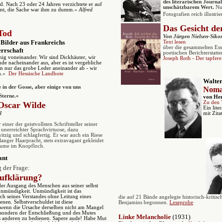
des literarischen Journ
d. Nach 23 oder 24 Jahren verzichtete er auf
unschätzbarem Wert.
Nu
eint, die Sache war ihm zu dumm.«
Alfred
Fotografien
reich illustri
Das Gesicht de
Tod
Von Jürgen Nielsen-Siko
Bilder aus Frankreichs
Text lesen
über die gesammelten Ess
rrschaft
poetischen Berichterstatt
ig voneinander. Wir sind Dickhäuter, wir
Joseph Roth - Der tapfere
nde nacheinander aus, aber es ist vergebliche
n nur das grobe Leder aneinander ab - wir
am.«
Der Hessische Landbote
Walter
e in der Gosse, aber einige von uns
Noma
Sterne.«
von Her
Zu den 
 Oscar Wilde
Ein lite
l
mit Zit
einer der geistvollsten Schriftsteller seiner
unerreichter Sprachvirtuose, dazu
tzig und schlagfertig. Er war auch ein Riese
langer Haarpracht, stets extravagant gekleidet
Blume im Knopfloch.
ant
 der Frage:
Aufklärung?
der Ausgang des Menschen aus seiner selbst
Unmündigkeit. Unmündigkeit ist das
h seines Verstandes ohne Leitung eines
die auf 21 Bände angelegte historis
ch-kritisc
nen. Selbstverschuldet ist diese
Benjamins begonnen.
Leseprobe
wenn die Ursache derselben nicht am Mangel
 sondern der Entschließung und des Mutes
Linke Melancholie
(1931)
nes anderen zu bedienen. Sapere aude! Habe Mut