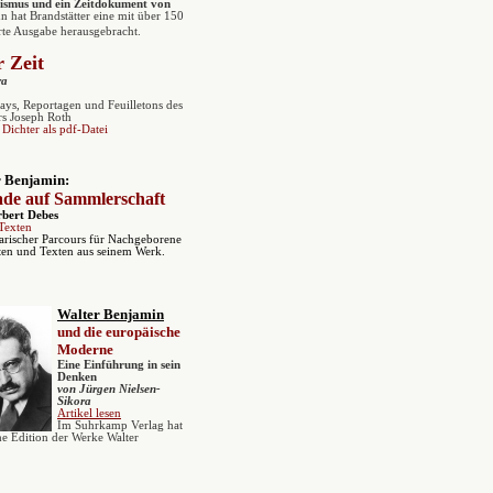
alismus und ein Zeitdokument von
n hat Brandstätter eine mit über 150
erte Ausgabe herausgebracht.
r Zeit
ra
ays, Reportagen und Feuilletons des
ers Joseph Roth
 Dichter als pdf-Datei
 Benjamin:
de auf Sammlerschaft
bert Debes
Texten
rarischer Parcours für Nachgeborene
aten und Texten aus seinem Werk.
Walter Benjamin
und die europäische
Moderne
Eine Einführung in sein
Denken
von Jürgen Nielsen-
Sikora
Artikel lesen
Im Suhrkamp Verlag hat
he Edition der Werke Walter