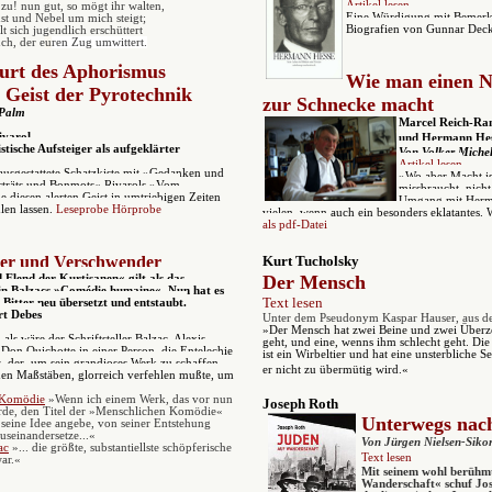
Artikel lesen
 zu! nun gut, so mögt ihr walten,
Eine Würdigung mit Bemerku
st und Nebel um mich steigt;
Biografien von Gunnar Dec
t sich jugendlich erschüttert
h, der e
u
ren Zug umwittert.
urt des Aphorismus
Wie man einen N
 Geist der Pyrotechnik
zur Schnecke macht
 Palm
Marcel Reich-Ran
ivarol -
und Hermann Hes
tische Aufsteiger als aufgeklärter
Von Volker Michel
Artikel lesen
ausgestattete Schatzkiste mit
»
Gedanken und
»Wo aber Macht ist
träts und Bonmots
«
Rivarols
»
Vom
missbraucht, nicht
ie diesen alerten Geist in umtriebigen Zeiten
Umgang mit Herman
hlen lassen.
Leseprobe
Hörprobe
vielen, wenn auch ein besonders eklatantes.
als pdf-Datei
ker und Verschwender
Kurt Tucholsky
Der Mensch
 Elend der Kurtisanen« gilt als das
in Balzacs »Comédie humaine«. Nun hat es
Text lesen
Bitter neu übersetzt und entstaubt.
rt Debes
Unter dem Pseudonym Kaspar Hauser, aus d
»Der Mensch hat zwei Beine und zwei Überz
 als wäre der Schriftsteller Balzac, Alexis
geht, und eine, wenns ihm schlecht geht. Die
Don Quichotte in einer Person, die Entelechie
ist ein Wirbeltier und hat eine unsterbliche S
s, der, um sein grandioses Werk zu schaffen,
er nicht zu übermütig wird.«
hen Maßstäben, glorreich verfehlen mußte, um
 Komödie
»Wenn ich einem Werk, das vor nun
Joseph Roth
rde, den Titel der »Menschlichen Komödie«
Unterwegs nac
h seine Idee angebe, von seiner Entstehung
useinandersetze...«
Von Jürgen Nielsen-Siko
ac
»... die größte, substantiellste schöpferische
Text lesen
war.«
Mit
seinem wohl berühmt
Wanderschaft« schuf Jo