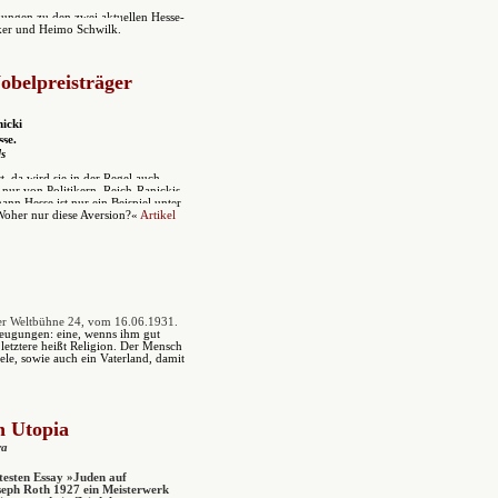
ngen zu den zwei aktuellen Hesse-
ker und Heimo Schwilk.
obelpreisträger
icki
se.
s
, da wird sie in der Regel auch
 nur von Politikern. Reich-Ranickis
n Hesse ist nur ein Beispiel unter
 Woher nur diese Aversion?«
Artikel
er Weltbühne 24, vom 16.06.1931.
eugungen: eine, wenns ihm gut
 letztere heißt Religion. Der Mensch
eele, sowie auch ein Vaterland, damit
h Utopia
ra
esten Essay »Juden auf
seph Roth 1927 ein Meisterwerk