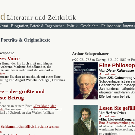
nd
Literatur und Zeitkritik
Impres
Krimi
Biografien, Briefe & Tagebücher
Politik
Geschichte
Philosophie
 Porträts & Originaltexte
kespeare
Arthur Schopenhauer
rs Voice
(*22.02.1788 in Danzig,
† 21.09.1860 in Fr
in Hund, der ins Loch muß und hinaus
Eine Philosop
d, während Madame Schoßhündin, die
ze, am Feuer stehn und stinken darf.«
Von Dieter Kaltwasser
tate
Artikel lesen
speare-Stücken übersichtlich auf einer Seite
Zum 225. Geburtstag 
etzung von August Wilhelm Schlegel, Dorothea
Schopenhauer ist ein sin
rt.
Geschichte der Philosoph
Jahrhunderts maßgeblich 
e – der größte und
eleganten und klaren S
hste Betrug
Elfenbeinturm befreit.
n
mentiert in seinem Buch
»Der Mann, der
Lesen Sie gefäl
nd«
überzeugend für die Autorschaft Edward
Earl of Oxford, an den Werken William
Von Herbert Debes
Artikel lesen
»Eine Liebeserklärung a
Eine Zitatensammlung zu
m Schlamm, den Blick in den Sternen
»
Daher will Jeder Alles für
wenigstens beherrschen, 
.«
er vernichten.
«