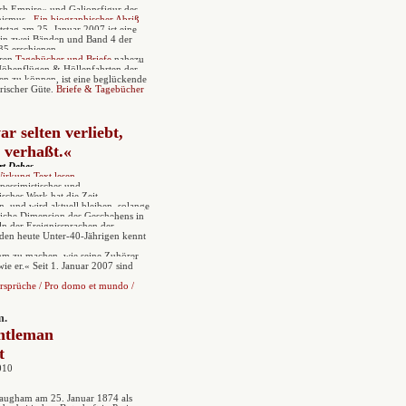
ish Empire« und Galionsfigur des
inismus.
Ein biographischer Abriß
stag am 25. Januar 2007 ist eine
 in zwei Bänden und Band 4 der
5 erschienen.
ren
Tagebücher und Briefe
nahezu
Höhenflügen & Höllenfahrten der
ben zu können, ist eine beglückende
rischer Güte.
Briefe & Tagebücher
ar selten verliebt,
 verhaßt.«
rt Debes
irkung Text lesen
rpessimistisches und
isches Werk hat die Zeit
n, und wird aktuell bleiben, solange
hliche Dimension des Geschehens in
ln der Ereignissprachen der
en heute Unter-40-Jährigen kennt
umm zu machen, wie seine Zuhörer
 wie er.« Seit 1. Januar 2007 sind
rsprüche
/
Pro domo et mundo
/
m.
ntleman
t
010
augham am 25. Januar 1874 als