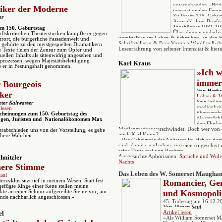
untergehenden
»Brit
iker der Moderne
internationalen Fem
Zu ihrem 125. Geburt
er
Auswahl ihrer Briefe
Tagebücher 1931-193
m 150. Geburtstag
Über diese wunderba
aftskritischen Theaterstücken kämpfte er gegen
unmittelbar am Leben & Schreiben, an den 
urort, die bürgerliche Fassadenwelt und
Schriftstellerin & Frau Virginia Woolf teilha
r gehörte zu den meistgespielten Dramatikern
Leseerfahrung von seltener Intensität & litera
e Texte fielen der Zensur zum Opfer und
ellen Inhalts als sittenwidrig angesehen und
prozessen, wegen Majestätsbeleidigung
Karl Kraus
e er in Festungshaft genommen.
»Ich w
immer
r Bourge
ois
Von Herbe
ker
Leben & W
Sein kultu
ter Kaltwasser
medienkrit
 lesen
überstande
cheinungen zum 150. Geburtstag des
die tatsäc
ogen, Juristen und Nationalökonomen Max
den Floske
Medienmacher verschwindet. Doch wer von d
rabschieden uns von der Vorstellung, es gebe
noch Karl Kraus?
chere Wahrheit
»Das Geheimnis des Agitators ist, sich so d
sind, damit sie glauben, sie seien so gescheit
seine Texte frei von Rechten.
hnitzler
Ausgesuchte Aphorismen:
Sprüche und Wide
Nachts
nere Stimme
Das Leben des W. Somerset Maugha
stl
erzyklus sitzt tief in meinem Wesen. Statt fest
Romancier, Ge
efügte Ringe einer Kette stellen meine
und Kosmopoli
kte an einer Schnur aufgereihte Steine vor, am
nde nachbarlich angeschlossen.«
45. Todestag am 16.12.2
V
on Jürgen Seul
el
Artikel lesen
»Als William Somerset M