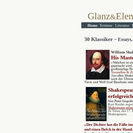
Glanz
Ele
&
Home
Termine
Literatur
-
30
K
lassiker
Essays,
William Sha
His Maste
»Wahrheit ist e
gepeitscht wir
großmäulige Pet
Textstellen & Zi
A
us allen Shake
nach der Übers
Tieck und Wolf Graf Baudissin zitie
Shakespear
erfolgreic
Von Peter Gogoli
Kurt Kreiler argu
Shakespeare erfa
de Veres, des 17.
Shakespeares.
»D
er Dichter hat die Füße i
und einen Dolch in der Hand