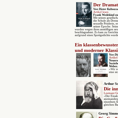
Der Dramat
Von Dieter Kaltwass
Artikel lesen
Frank Wedekind zu
Mit seinen gesellsch
die Schule als Dress
sexuelle Prüderie, e
seiner Epoche. Sein
wurden wegen ihres anstößigen sexu
beschlagnahmt. Es kam zu Gerichts
aufgrund eines Spottgedichts wurd
Ein klassenbewusste
und moderner Klassi
Von Die
Artikel
Neuers
Soziol
Weber.
»Wir ve
eine si
Arthur Sc
Die in
Leutnant Gu
»Der Einakt
aneinanderg
einzelnen A
gleichen Ba
Georg Simm