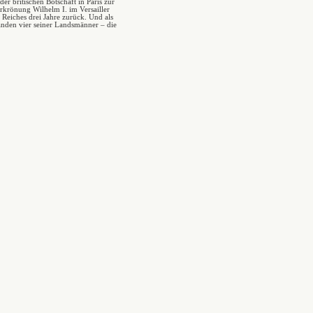
der britischen Botschaft in Paris zur
rkrönung Wilhelm I. im Versailler
Reiches drei Jahre zurück. Und als
anden vier seiner Landsmänner – die