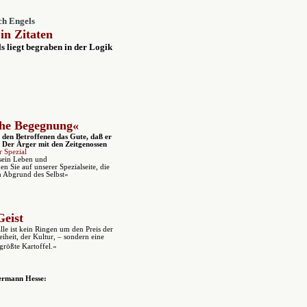
ch Engels
in Zitaten
s liegt begraben in der Logik
iche Begegnung«
den Betroffenen das Gute, daß er
. Der Ärger mit den Zeitgenossen
r Spezial
 sein Leben und
n Sie auf unserer Spezialseite, die
am Abgrund des Selbst«
Geist
le ist kein Ringen um den Preis der
eiheit, der Kultur, – sondern eine
größte Kartoffel.«
rmann Hesse: