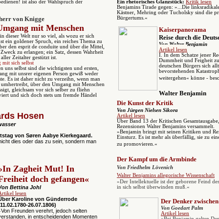
bedienen! ist also der Wahlspruch der
Ein rhetorisches Glanzstück:
Kritik lesen
Benjamins Tirade gegen:
»..
.Die linksradika
Kästner, Mehring oder Tucholsky sind die pr
herr von Knigge
Bürgertums.«
Umgang mit Menschen
Kaiserpanorama
in dieser Welt nur so viel, als wozu er sich
Reise durch die Deuts
ist ein goldener Spruch, ein reiches Thema zu
Von Walter Benjamin
er den esprit de conduite und über die Mittel,
Artikel lesen
n Zweck zu erlangen; ein Satz, dessen Wahrheit
I.
In dem Schatze jener R
ller Zeitalter gestützt ist.
Dummheit und Feigheit z
it sich selbst
deutschen Bürgers sich allt
n uns selbst sind die wichtigsten und ersten,
bevorstehenden Katastroph
ang mit unsrer eigenen Person gewiß weder
weitergehen« könne - bes
te. Es ist daher nicht zu verzeihn, wenn man
 umhertreibt, über den Umgang mit Menschen
sigt, gleichsam vor sich selber zu fliehn
Walter Benjamin
tiviert und sich doch stets um fremde Händel
Die Kunst der Kritik
Von Jürgen Nielsen Sikora
ards Hosen
Artikel lesen
Über
Band 13 der Kritischen Gesamtausgabe,
wasser
Rezensionen Walter Benjamins versammelt.
»Benjamin bringt mit seinen Kritiken und R
tstag von Søren Aabye Kierkegaard.
Einsturz. Es ist mehr als überfällig, sie zu e
nicht dies oder das zu sein, sondern man
zu promovieren.«
Der Kampf um die Armbinde
»In Zagheit Mut! In
Von Friedhelm Lövenich
Walter Benjamins allegorische Wissenschaft
Freiheit doch gefangen
«
»
Der Intellektuelle ist der geborene Feind de
Von Bettina Johl
in sich selbst überwinden muß.«
Artikel lesen
Über Karoline von Günderrode
Der Denker zwischen
(11.02.1780-26.07.1806)
Von Goedart Palm
Von Freunden verehrt, jedoch selten
»
Artikel lesen
verstanden, in entscheidenden Momenten
»
Bei Benjamin gelten De