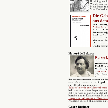
Ihr drängt euch
Wie ihr aus Dun
Mein Busen fühl
Vom Zauberhauc
Die Geb
aus dem
V
on Goedart
Artikel lesen
Antoine de R
der monarchis
Reaktionär.
Eine opulent 
Maximen, Por
Menschen
«
d
wieder erstra
Honoré de Balzac:
Berser
»Gla
nz und
Herzstück 
Rudolf von 
Von Herbe
Text lesen
»Es scheint,
Sorbas und 
des ewigen (traumatisierten) Kinde
sein Leben, gemessen an bürgerlic
es vollenden zu können.«
Balzacs
Vorrede zur Menschlichen
bald dreizehn Jahren begonnen wu
gebe, so wird es nötig sein, daß ic
berichte und in Kürze seinen Plan a
Hugo von Hofmannsthal über Balz
Phantasie, die seit Shakespeare da 
Georg Büchner