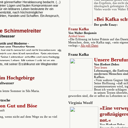
 mit gönnerhafter Herablassung bedacht. (...)
das Ergebnis, das nicht d
 hinter Lügen und faulen Kompromissen war
ideologisch gefestigten Z
ür ein lebbares Leben bedeutete ihr ein
Vieles wurde von Walter
entizität, nach höchstmöglicher
len, Handeln und Schaffen. Ein Anspruch,
»Bei Kafka sch
Der große Essay:
Franz Kafka
e Schimmelreiter
Von Walter Benjamin
altwasser
Artikel lesen
»Die Erlösung ist keine Prämie auf das Dasein
Menschen, dem, wie Kafka sagt, »sein eigene
tik und Moderne -
verlegt.«
Als pdf-Datei
tag von Theodor Storm
hat mich gepackt und nicht losgelassen, als
 mich vor den Kopf gestoßen. Sein einziges
Franz Kafka
. Seine Leitmotive: erhoffte und gescheiterte
Unsere Berufun
genes Leben. Mit seiner Lyrik ist er ein
s, mit seiner Erzählkunst ein Wegbereiter
Von Herbert Debes
Text lesen
Lebensangst, die Entfre
modernen Menschen sind
 im Hochgebirge
Kafkas.
»Vom wahren Gegner fähr
altwasser
Seine Hoffnung »daß sic
zusammensetzen wird, irg
Brust ich werde schlagen
n letzte Sommer in Sils Maria.
in seinen Texten überlebt,
geworden sind, die er selbst zu Lebzeiten so
etzsche
Virginia Woolf
von Gut und Böse
»Eine verwe
unft
großzügigere
ng, wenn nicht auf dem Wege zu ihr so viel
not.«
Von Herbert Debes
Sie war die scharfzün