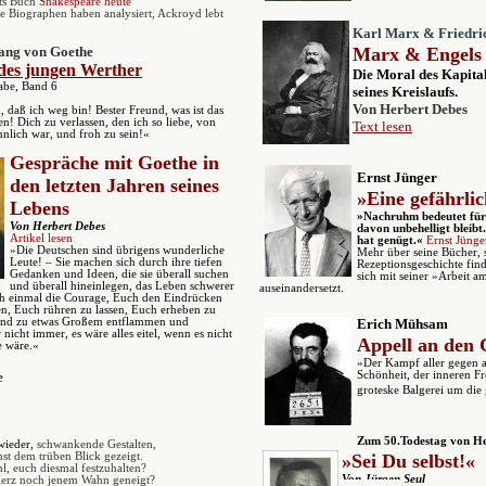
ts Buch
Shakespeare heute
 Biographen haben analysiert, Ackroyd lebt
Karl Marx & Friedri
ang von Goethe
Marx & Engels 
des jungen Werther
Die Moral des Kapital
be, Band 6
seines Kreislaufs.
Von Herbert Debes
, daß ich weg bin! Bester Freund, was ist das
! Dich zu verlassen, den ich so liebe, von
Text lesen
nlich war, und froh zu sein!«
G
espräche mit Goethe in
Ernst Jünger
den letzten Jahren seines
»
E
ine gefährl
Lebens
»Nachruhm bedeutet für 
Von Herbert Debes
davon unbehelligt bleibt
Artikel lesen
hat genügt.«
Ernst Jünge
»Die Deutschen sind übrigens wunderliche
Mehr über seine Bücher,
Leute! – Sie machen sich durch ihre tiefen
Rezeptionsgeschichte finde
Gedanken und Ideen, die sie überall suchen
sich mit seiner »Arbeit 
und überall hineinlegen, das Leben schwerer
auseinandersetzt.
lich einmal die Courage, Euch den Eindrücken
en, Euch rühren zu lassen, Euch erheben zu
n und zu etwas Großem entflammen und
Erich Mühsam
nicht immer, es wäre alles eitel, wenn es nicht
Appell an den 
e wäre.«
»Der Kampf aller gegen al
e
Schönheit, der inneren Fr
groteske Balgerei um die 
Z
um 50.Todestag von
He
wieder,
schwankende Gestalten,
nst dem trüben Blick gezeigt.
»Sei Du selbst!«
l, euch diesmal festzuhalten?
Von Jürgen Seul
Herz noch jenem Wahn geneigt?