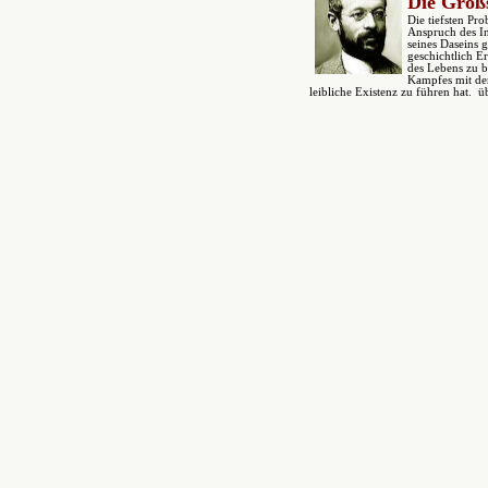
Die Großs
Die tiefsten Pr
Anspruch des In
seines Daseins 
geschichtlich E
des Lebens zu b
Kampfes mit der
leibliche Existenz zu führen hat.
üb