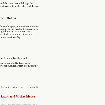
len Publizisten vom Schlage der
oletarische Mimikry des zerfallenen
che Inflation
edewendungen, mit welchen die aus
usammengeschweißte Lebensart des
äglich verrät, ist die von der
e - indem es ja »nicht mehr so
onders denkwürdig.
 welche die Kritiken und
ezensionen die Kulissen zum
iner ebenbürtigen Form der Literatur
s Kleinbürgertums, weil er es ständig
 Saturn und Mickey Mouse
nkbewegungen und Details mehr als