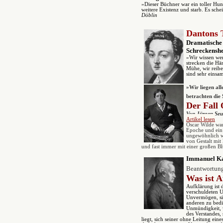
»Dieser Büchner war ein toller Hun
weitere Existenz und starb. Es sch
Döblin
Dantons 
Dramatische 
Schreckenshe
»Wir wissen wen
strecken die Hä
Mühe, wir reibe
sind sehr eins
»
Wir liegen all
betrachten die 
Der
Fall
V
on Jürgen Seu
Artikel lesen
Oscar Wilde war 
Epoche und ein 
ungewöhnlich wi
von Gestalt mit 
und fast immer mit einer großen 
Immanuel K
Beantwortung
Was ist 
Aufklärung ist 
verschuldeten 
Unvermögen, sic
anderen zu bedie
Unmündigkeit, 
des Verstandes,
liegt, sich seiner ohne Leitung ei