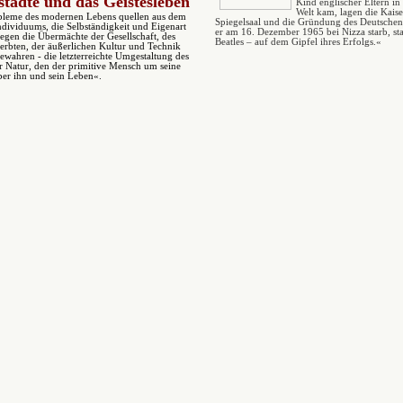
tädte und das Geistesleben
Kind englischer Eltern in 
Welt kam, lagen die Kaise
obleme des modernen Lebens quellen aus dem
Spiegelsaal und die Gründung des Deutschen 
dividuums, die Selbständigkeit und Eigenart
er am 16. Dezember 1965 bei Nizza starb, st
gegen die Übermächte der Gesellschaft, des
Beatles – auf dem Gipfel ihres Erfolgs.«
rerbten, der äußerlichen Kultur und Technik
ewahren - die letzterreichte Umgestaltung des
 Natur, den der primitive Mensch um seine
er ihn und sein Leben«.