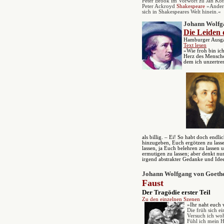
Peter Brook im Vorwort zu Jan Kot
Peter Ackroyd
Shakespeare
»Andere
sich in Shakespeares Welt hinein.«
Johann Wolfg
Die Leiden 
Hamburger Ausga
Text lesen
»Wie froh bin ich
Herz des Menschen
dem ich unzertren
als billig. – Ei! So habt doch end
hinzugeben, Euch ergötzen zu lass
lassen, ja Euch belehren zu lasse
ermutigen zu lassen; aber denkt nur 
irgend abstrakter Gedanke und Ide
Johann Wolfgang von Goeth
Faust
D
er Tragödie erster Teil
Zu den einzelnen Szenen
»Ihr naht euch 
Die früh sich ei
Versuch ich woh
Fühl ich mein 