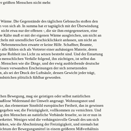
der größten Menschen nicht mehr.
 Wärme. Die Gegenstände des täglichen Gebrauchs stoßen den
h von sich ab. In summa hat er tagtäglich mit der Überwindung
icht etwa nur der offenen -, die sie ihm entgegensetzen, eine
hre Kälte muß er mit der eigenen Wärme ausgleichen, um nicht an
acheln mit unendlicher Geschicklichkeit anfassen, um nicht an
n Nebenmenschen erwarte er keine Hilfe. Schaffner, Beamte,
alle fühlen sich als Vertreter einer aufsässigen Materie, deren
igene Rohheit ins Licht zu setzen bestrebt sind. Und der Entartung
 menschlichen Verfalle folgend, ihn züchtigen, ist selbst das
m Menschen wie die Dinge, und der ewig ausbleibende deutsche
hllosen verwandten Erscheinungen der sich zersetzenden
n, als sei der Druck der Luftsäule, dessen Gewicht jeder trägt,
andstrichen plötzlich fühlbar geworden.
chen Bewegung, mag sie geistigen oder selbst natürlichen
r maßlose Widerstand der Umwelt angesagt. Wohnungsnot und
, das elementare Sinnbild europäischer Freiheit, das in gewissen
 gegeben war, die Freizügigkeit, vollkommen zu vernichten. Und
g den Menschen an natürliche Verbände fesselte, so ist er nun in
rkettet. Weniges wird die verhängnisvolle Gewalt des um sich
ärken, wie die Abschnürung der Freizügigkeit, und niemals hat
ichtum der Bewegungsmittel in einem größeren Mißverhältnis