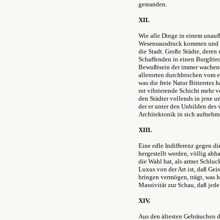
gestanden.
XII.
Wie alle Dinge in einem unau
Wesensausdruck kommen und sic
die Stadt. Große Städte, dere
Schaffenden in einen Burgfrie
Bewußtsein der immer wachend
allerorten durchbrochen vom e
was die freie Natur Bitterste
rot vibrierende Schicht mehr v
den Städter vollends in jene u
der er unter den Unbilden des
Architektonik in sich aufneh
XIII.
Eine edle Indifferenz gegen d
hergestellt werden, völlig abh
die Wahl hat, als armer Schluc
Luxus von der Art ist, daß Gei
bringen vermögen, trägt, was 
Massivität zur Schau, daß jede
XIV.
Aus den ältesten Gebräuchen d