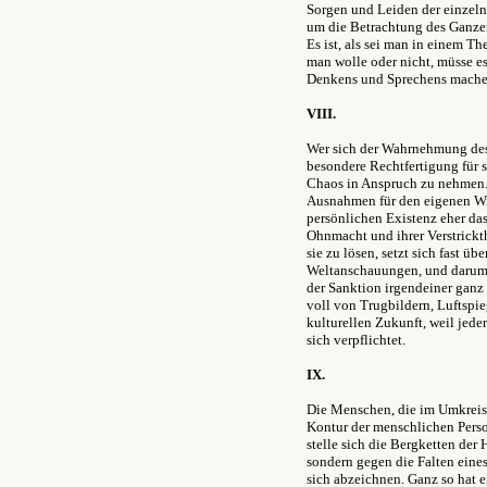
Sorgen und Leiden der einzelne
um die Betrachtung des Ganze
Es ist, als sei man in einem T
man wolle oder nicht, müsse e
Denkens und Sprechens mache
VIII.
Wer sich der Wahrnehmung des V
besondere Rechtfertigung für s
Chaos in Anspruch zu nehmen. 
Ausnahmen für den eigenen Wi
persönlichen Existenz eher das
Ohnmacht und ihrer Verstrick
sie zu lösen, setzt sich fast ü
Weltanschauungen, und darum w
der Sanktion irgendeiner ganz 
voll von Trugbildern, Luftspi
kulturellen Zukunft, weil jede
sich verpflichtet.
IX.
Die Menschen, die im Umkreise
Kontur der menschlichen Person
stelle sich die Bergketten der
sondern gegen die Falten eine
sich abzeichnen. Ganz so hat 