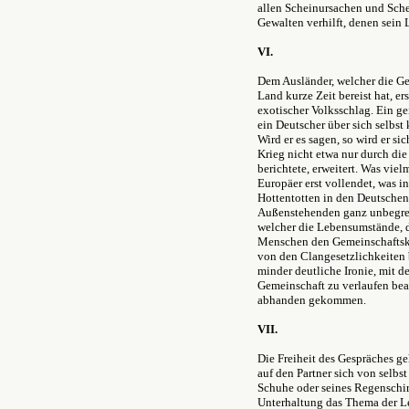
allen Scheinursachen und Sch
Gewalten verhilft, denen sein 
VI.
Dem Ausländer, welcher die Ge
Land kurze Zeit bereist hat, e
exotischer Volksschlag. Ein gei
ein Deutscher über sich selbst k
Wird er es sagen, so wird er si
Krieg nicht etwa nur durch di
berichtete, erweitert. Was vie
Europäer erst vollendet, was in
Hottentotten in den Deutschen z
Außenstehenden ganz unbegrei
welcher die Lebensumstände, 
Menschen den Gemeinschaftskrä
von den Clangesetzlichkeiten b
minder deutliche Ironie, mit d
Gemeinschaft zu verlaufen bean
abhanden gekommen.
VII.
Die Freiheit des Gespräches g
auf den Partner sich von selbs
Schuhe oder seines Regenschir
Unterhaltung das Thema der Le