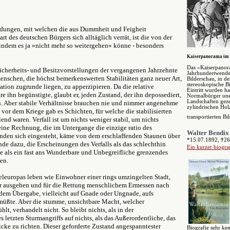
dungen, mit welchen die aus Dummheit und Feigheit
des deutschen Bürgers sich alltäglich verrät, ist die von der
indem es ja »nicht mehr so weitergehen« könne - besonders
Kaiserpanorama im 
Das »Kaiserpanor
Sicherheits- und Besitzvorstellungen der vergangenen Jahrzehnte
Jahrhundertwende 
enschen, die höchst bemerkenswerten Stabilitäten ganz neuer Art,
Bilderschau, in de
stereoskopische B
tion zugrunde liegen, zu apperzipieren. Da die relative
Eintritt wurden h
re ihn begünstigte, glaubt er, jeden Zustand, der ihn depossediert,
Normalbürger une
Landschaften geze
n. Aber stabile Verhältnisse brauchen nie und nimmer angenehme
zylindrischen Hol
 vor dem Kriege gab es Schichten, für welche die stabilisierten
transportierten Bi
Elend waren. Verfall ist um nichts weniger stabil, um nichts
eine Rechnung, die im Untergange die einzige ratio des
Walter Bendix
nden sich eingesteht, käme von dem erschlaffenden Staunen über
*15.07.1892,
†
26
nde dazu, die Erscheinungen des Verfalls als das schlechthin
Ein kurzer biogra
de als ein fast ans Wunderbare und Unbegreifliche grenzendes
en.
leuropas leben wie Einwohner einer rings umzingelten Stadt,
r ausgehen und für die Rettung menschlichem Ermessen nach
n dem Übergabe, vielleicht auf Gnade oder Ungnade, aufs
müßte. Aber die stumme, unsichtbare Macht, welcher
lt, verhandelt nicht. So bleibt nichts, als in der
etzten Sturmangriffs auf nichts, als das Außerordentliche, das
licke zu richten. Dieser geforderte Zustand angespanntester
Biografie sehr ken