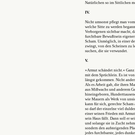
Natürlichen so im Sittlichen 
IV.
Nicht umsonst pflegt man vom 
welche Sitte zu werden begann
Verborgenen sichtbar macht, das
furchtbare Bewußtsein eigener
Scham. Unmöglich, in einer de
zwingt, von den Scheinen zu 
suchen, die sie verwundet.
V.
»Armut schändet nicht.« Ganz 
mit dem Sprüchlein. Es ist von
längst gekommen. Nicht anders 
Als es Arbeit gab, die ihren M
aus Mißwachs und anderem Gesc
hineingeboren, Hunderttausen
wie Mauern als Werk von unsic
kann für sich, gerechte Scham a
so darf der einzelne viel dulden
einer seinen Frieden mit Armut
sein Haus fällt. Dann soll er 
und solange sie in Zucht nehme
sondern den aufsteigenden Pfad
jedes furchtbarste, jedes dunkel