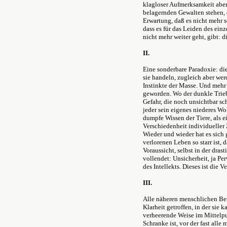
klagloser Aufmerksamkeit aber
belagernden Gewalten stehen, 
Erwartung, daß es nicht mehr s
dass es für das Leiden des ein
nicht mehr weiter geht, gibt: d
II.
Eine sonderbare Paradoxie: die
sie handeln, zugleich aber wer
Instinkte der Masse. Und mehr
geworden. Wo der dunkle Trieb
Gefahr, die noch unsichtbar sch
jeder sein eigenes niederes Wo
dumpfe Wissen der Tiere, als e
Verschiedenheit individueller 
Wieder und wieder hat es sich
verlorenen Leben so starr ist,
Voraussicht, selbst in der dras
vollendet: Unsicherheit, ja Pe
des Intellekts. Dieses ist die 
III.
Alle näheren menschlichen Be
Klarheit getroffen, in der sie
verheerende Weise im Mittelpun
Schranke ist, vor der fast all