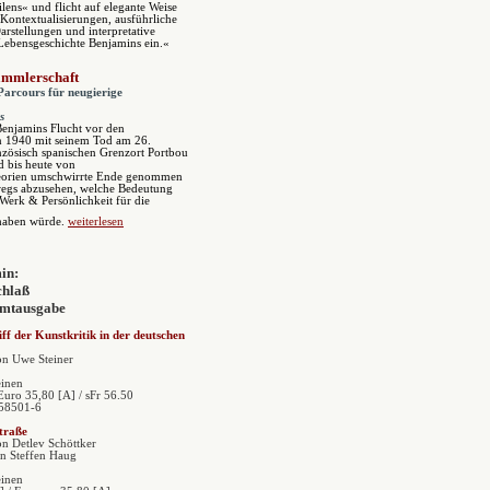
lens« und flicht auf elegante Weise
 Kontextualisierungen, ausführliche
stellungen und interpretative
 Lebensgeschichte Benjamins ein.«
ammlerschaft
 Parcours für neugierige
s
enjamins Flucht vor den
en 1940 mit seinem Tod am 26.
zösisch spanischen Grenzort Portbou
d bis heute von
eorien umschwirrte Ende genommen
wegs abzusehen, welche Bedeutung
Werk & Persönlichkeit für die
haben würde.
weiterlesen
in:
chlaß
amtausgabe
ff der Kunstkritik in der deutschen
n Uwe Steiner
einen
Euro 35,80 [A] / sFr 56.50
58501-6
traße
n Detlev Schöttker
on Steffen Haug
einen