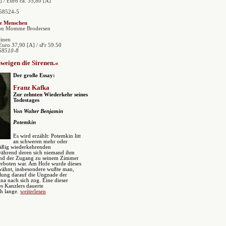
] / Euro ca. 35,80 [A]
58524-5
e Menschen
on Momme Brodersen
einen
Euro 37,90 [A] / sFr 59.50
58510-8
weigen die Sirenen.«
Der große Essay:
Franz Kafka
Zur zehnten Wiederkehr seines
Todestages
Von Walter Benjamin
Potemkin
Es wird erzählt: Potemkin litt
an schweren mehr oder
äßig wiederkehrenden
während deren sich niemand ihm
und der Zugang zu seinem Zimmer
verboten war. Am Hofe wurde dieses
wähnt, insbesondere wußte man,
lung darauf die Ungnade der
ina nach sich zog. Eine dieser
s Kanzlers dauerte
h lange.
weiterlesen