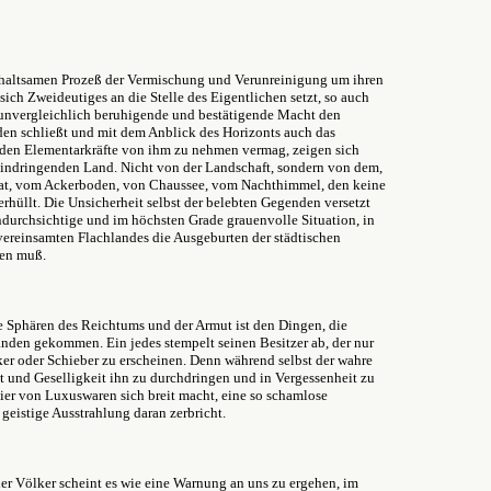
fhaltsamen Prozeß der Vermischung und Verunreinigung um ihren
h Zweideutiges an die Stelle des Eigentlichen setzt, so auch
n unvergleichlich beruhigende und bestätigende Macht den
den schließt und mit dem Anblick des Horizonts auch das
en Elementarkräfte von ihm zu nehmen vermag, zeigen sich
indringenden Land. Nicht von der Landschaft, sondern von dem,
s hat, vom Ackerboden, von Chaussee, vom Nachthimmel, den keine
erhüllt. Die Unsicherheit selbst der belebten Gegenden versetzt
ndurchsichtige und im höchsten Grade grauenvolle Situation, in
 vereinsamten Flachlandes die Ausgeburten der städtischen
men muß.
ie Sphären des Reichtums und der Armut ist den Dingen, die
anden gekommen. Ein jedes stempelt seinen Besitzer ab, der nur
ker oder Schieber zu erscheinen. Denn während selbst der wahre
st und Geselligkeit ihn zu durchdringen und in Vergessenheit zu
hier von Luxuswaren sich breit macht, eine so schamlose
 geistige Ausstrahlung daran zerbricht.
er Völker scheint es wie eine Warnung an uns zu ergehen, im