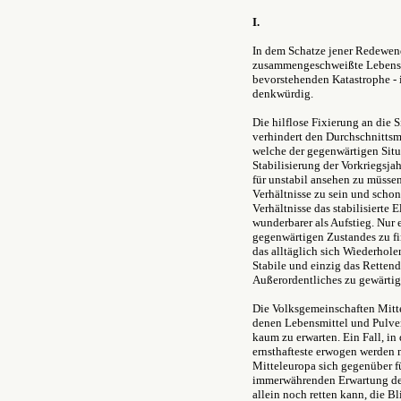
I.
In dem Schatze jener Redewen
zusammengeschweißte Lebensart 
bevorstehenden Katastrophe - 
denkwürdig.
Die hilflose Fixierung an die 
verhindert den Durchschnittsm
welche der gegenwärtigen Situa
Stabilisierung der Vorkriegsjah
für unstabil ansehen zu müsse
Verhältnisse zu sein und schon
Verhältnisse das stabilisierte 
wunderbarer als Aufstieg. Nur 
gegenwärtigen Zustandes zu fi
das alltäglich sich Wiederhole
Stabile und einzig das Retten
Außerordentliches zu gewärtig
Die Volksgemeinschaften Mitte
denen Lebensmittel und Pulve
kaum zu erwarten. Ein Fall, i
ernsthafteste erwogen werden 
Mitteleuropa sich gegenüber füh
immerwährenden Erwartung des l
allein noch retten kann, die B