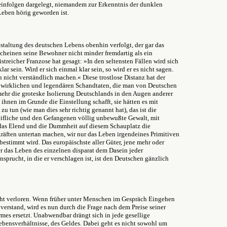
einfolgen dargelegt, niemandem zur Erkenntnis der dunklen
Leben hörig geworden ist.
staltung des deutschen Lebens obenhin verfolgt, der gar das
rscheinen seine Bewohner nicht minder fremdartig als ein
streicher Franzose hat gesagt: »In den seltensten Fällen wird sich
lar sein. Wird er sich einmal klar sein, so wird er es nicht sagen.
ch nicht verständlich machen.« Diese trostlose Distanz hat der
e wirklichen und legendären Schandtaten, die man von Deutschen
lmehr die groteske Isolierung Deutschlands in den Augen anderer
 ihnen im Grunde die Einstellung schafft, sie hätten es mit
u tun (wie man dies sehr richtig genannt hat), das ist die
fliche und den Gefangenen völlig unbewußte Gewalt, mit
das Elend und die Dummheit auf diesem Schauplatz die
ften untertan machen, wir nur das Leben irgendeines Primitiven
estimmt wird. Das europäischste aller Güter, jene mehr oder
er das Leben des einzelnen disparat dem Dasein jeder
sprucht, in die er verschlagen ist, ist den Deutschen gänzlich
eht verloren. Wenn früher unter Menschen im Gespräch Eingehen
t verstand, wird es nun durch die Frage nach dem Preise seiner
mes ersetzt. Unabwendbar drängt sich in jede gesellige
bensverhältnisse, des Geldes. Dabei geht es nicht sowohl um