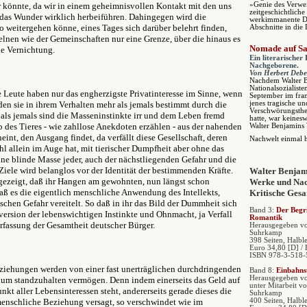
 könnte, da wir in einem geheimnisvollen Kontakt mit den uns
»Genie des Verwei
zeitgeschichtliche
das Wunder wirklich herbeiführen. Dahingegen wird die
werkimmanente Dar
o weitergehen könne, eines Tages sich darüber belehrt finden,
Abschnitte in die
zelnen wie der Gemeinschaften nur eine Grenze, über die hinaus es
Nomade auf S
ie Vernichtung.
Ein literarischer
Nachgeborene.
Von Herbert Debe
Nachdem Walter B
Nationalsozialist
 Leute haben nur das engherzigste Privatinteresse im Sinne, wenn
September im fran
den sie in ihrem Verhalten mehr als jemals bestimmt durch die
jenes tragische un
Verschwörungsth
 als jemals sind die Masseninstinkte irr und dem Leben fremd
hatte, war keines
 des Tieres - wie zahllose Anekdoten erzählen - aus der nahenden
Walter Benjamins 
eint, den Ausgang findet, da verfällt diese Gesellschaft, deren
Nachwelt einmal 
hl allein im Auge hat, mit tierischer Dumpfheit aber ohne das
ine blinde Masse jeder, auch der nächstliegenden Gefahr und die
Ziele wird belanglos vor der Identität der bestimmenden Kräfte.
Walter Benjam
 gezeigt, daß ihr Hangen am gewohnten, nun längst schon
Werke und Na
 daß es die eigentlich menschliche Anwendung des Intellekts,
Kritische Ges
tischen Gefahr vereitelt. So daß in ihr das Bild der Dummheit sich
Band 3:
Der Begri
rversion der lebenswichtigen Instinkte und Ohnmacht, ja Verfall
Romantik
Verfassung der Gesamtheit deutscher Bürger.
Herausgegeben vo
Suhrkamp
398 Seiten, Halbl
Euro 34,80 [D] / 
ISBN 978-3-518-
ziehungen werden von einer fast unerträglichen durchdringenden
Band 8:
Einbahns
Herausgegeben vo
 kaum standzuhalten vermögen. Denn indem einerseits das Geld auf
unter Mitarbeit v
kt aller Lebensinteressen steht, andererseits gerade dieses die
Suhrkamp
e menschliche Beziehung versagt, so verschwindet wie im
400 Seiten, Halbl