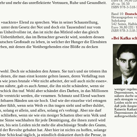
Euro ca. 34,80 [D
mehr und mehr das unreflektierte Vertrauen, Ruhe und Gesundheit.
sFr ca. 56.50
ISBN 978-3-518-
Band 10:
Deutsch
Herausgegeben v
Suhrkamp
»nackten« Elend zu sprechen. Was in seiner Schaustellung,
542 Seiten, Halbl
 unter dem Gesetz der Not und doch ein Tausendstel nur vom
Euro 36,80 [D] / 
ISBN 978-3-518-
 Unheilvollste ist, das ist nicht das Mitleid oder das gleich
 Unberührtheit, das im Betrachter geweckt wird, sondern dessen
»Bei Kafka sch
utschen Großstadt zu leben, in welcher der Hunger die Elendsten
leben, mit denen die Vorübergehenden eine Blöße zu decken
wohl. Doch sie schänden den Armen. Sie tun's und sie trösten ihn
 denen, die man einst konnte gelten lassen, deren Verfalltag nun
wie jenes brutale »Wer nicht arbeitet, der soll auch nicht essen«.
ann nährte, gab es auch Armut, die ihn nicht schändete, wenn sie
weniger regelm
hick ihn traf. Wohl aber schändet dies Darben, in das Millionen
Depressionen, 
de verstrickt werden, die verarmen. Schmutz und Elend wachsen
nähern durfte 
aufs strengste 
htbaren Händen um sie hoch. Und wie der einzelne viel ertragen
Leiden nicht er
ber fühlt, wenn sein Weib es ihn tragen sieht und selber duldet,
daß jede Anspie
Kaiserin Kathar
, solang er allein, und alles, solang er's verbirgt. Aber nie darf
Depressionen de
 schließen, wenn sie wie ein riesiger Schatten über sein Volk und
außergewöhnlic
seine Sinne wachhalten für jede Demütigung, die ihnen zuteil wird
n, bis sein Leiden nicht mehr die abschüssige Straße des Grams,
 der Revolte gebahnt hat. Aber hier ist nichts zu hoffen, solange
ste Schicksal täglich, ja stündlich diskutiert durch die Presse, in