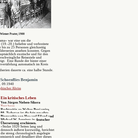
Wiener Prater, 1900
ama« war eine um die
(19.-20.) beliebte und verbreitete
r bis zu 25 Personen gleichzeitig
ilderserien ansehen konnten. Gegen
auptsächlich exotische und für den
rschwingliche Reiseziele und
igt. Eine Runde der hinter einer
zvertäfelung automatisch im Kreis
ldserien dauerte ca. eine halbe Stunde.
 Schoenflies Benjamin
. 09.1940
phischer Abriss
Ein kritisches Leben
Von Jürgen Nielsen-Sikora
Text lesen
R
echtzeitig zu
Walter Benjamins
80. Todestag ist die fein gewebte
Biographie von
Howard Eiland und
Michael W. Jennings in deutscher
Übersetzung erschienen.
»Stolze 1020 Seiten lang und
dennoch äußerst kurzweilig, berichtet
die streng chronologisch angelegte
ntnisreich und detailliert über dieses