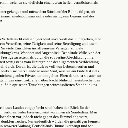
n, in welchen sie vielleicht einander zu helfen vermöchten, als
n.
heater gefangen und müsse dem Stück auf der Bühne folgen, ob
s immer wieder, ob man wolle oder nicht, zum Gegenstand des
n.
erfalls nicht entzieht, der wird unverweilt dazu übergehen, eine
ein Verweilen, seine Tätigkeit und seine Beteiligung an diesem
So viele Einsichten ins allgemeine Versagen, so viele
rkungskreis, Wohnort und Augenblick. Der blinde Wille, von der
 Prestige zu retten, als durch die souveräne Abschätzung ihrer
theit wenigstens vom Hintergrunde der allgemeinen Verblendung
berall durch. Darum ist die Luft so voll von Lebenstheorien und
irken sie hierzulande so anmaßend, weil sie am Ende fast stets
nichtssagenden Privatsituation gelten. Eben darum ist sie auch so
egelungen einer trotz allem über Nacht blühend hereinbrechenden
r auf die optischen Täuschungen seines isolierten Standpunktes
 dieses Landes eingepfercht sind, haben den Blick für den
 verloren. Jeder Freie erscheint vor ihnen als Sonderling. Man
 Hochalpen vor, jedoch nicht gegen den Himmel abgesetzt,
s dunklen Tuches. Nur undeutlich würden die gewaltigen Formen
ein schwerer Vorhang Deutschlands Himmel verhängt und wir