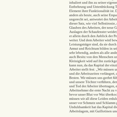
inhaliert und ihn zu seiner eigen
Entbehrung und Unterdrückung Tei
Element ihrer Funktionalität ist.
anders als heute, auch seine Erspa
ungerecht sei, antwortet der Arbeit
dieser Satz, wie viel Selbstironie
Glauben des Arbeiters, der neue Go
Auslagen der Schaufenster weidet,
er allein durch den Anblick der P
weiter. Und dem Arbeiter wird bew
Leistungsträger sind, da sie dur
Armut und Reichtum bilden in sei
sehr lebendig, anders als alle and
auch Besitz von den Menschen und
Kleinigkeit wird auf ihn zurückgefü
kann nun, da das Kapital der einz
Arbeiter stellt fest: „Wir müssen
und die Arbeitszeiten verlängert, 
Besten. Wir müssen uns geehrt füh
und unsere Töchter verführen, den
und Tod der Arbeiter übertragen, 
Arbeitnehmer die erste Nacht zu 
bevor unser Blut vor Wut überkoch
müssen wir all diese Leiden erdul
unser vor Schmutz und Schlamm ge
Unduldsamkeit hat das Kapital d
Arbeitslagern, mit Guillotinen u