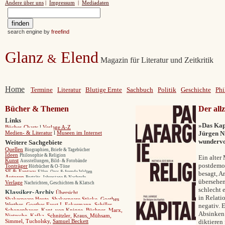
Andere über uns
|
Impressum
|
Mediadaten
search engine by
freefind
Glanz
Elend
&
Magazin für Literatur und Zeitkritik
Home
Termine
Literatur
Blutige Ernte
Sachbuch
Politik
Geschichte
Phi
Bücher & Themen
Der all
Links
»Das Kapi
Bücher-Charts
l
Verlage A-Z
Jürgen N
Medien- & Literatur
l
Museen im Internet
wundervol
Weitere Sachgebiete
Quellen
Biographien, Briefe & Tagebücher
Ideen
Philosophie & Religion
Ein alter
Kunst
Ausstellungen, Bild- & Fotobände
postdemok
Tonträger
Hörbücher & O-Töne
SF & Fantasy
Elfen, Orcs & fremde Welten
besagt, A
Autoren
Porträts, Jahrestage & Nachrufe
übersehen
Verlage
Nachrichten, Geschichten & Klatsch
schlecht 
Klassiker
-
Archiv
Übersicht
in Relati
Shakespeare Heute
,
Shakespeare Stücke
,
Goethes
Werther,
Goethes Faust I,
Eckermann,
Schiller,
negativ. 
Schopenhauer,
Kant,
von Knigge,
Büchner,
Marx
,
Absinken 
Nietzsche,
Kafka,
Schnitzler
,
Kraus
,
Mühsam
,
diktieren
Simmel
,
Tucholsk
y
,
Samuel Beckett