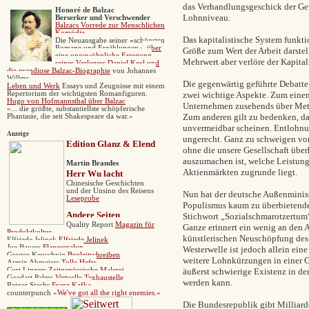
das Verhandlungsgeschick der Ge
Honoré de Balzac
Lohnniveau.
Berserker und Verschwender
Balzacs
Vorrede zur Menschlichen
Komödie
Das kapitalistische System funkti
Die
Neuausgabe seiner
»
schönsten
Romane und Erzählungen
«
,
über
Größe zum Wert der Arbeit darste
eine ungewöhnliche Erregung
Mehrwert aber verlöre der Kapital
seines Verlegers Daniel Keel und
die grandiose Balzac-Biographie
von Johannes
Willms.
Die gegenwärtig geführte Debatte
Leben und Werk
Essays und Zeugnisse mit einem
Repertorium der wichtigsten Romanfiguren.
zwei wichtige Aspekte. Zum einen 
Hugo von Hofmannsthal über Balzac
Unternehmen zusehends über Met
»... die größte, substantiellste schöpferische
Zum anderen gilt zu bedenken, da
Phantasie, die seit Shakespeare da war.«
unvermeidbar scheinen. Entlohnun
Anzeige
ungerecht. Ganz zu schweigen von
Edition Glanz & Elend
ohne die unsere Gesellschaft übe
auszumachen ist, welche Leistun
Martin Brandes
Aktienmärkten zugrunde liegt.
Herr Wu lacht
Chinesische Geschichten
und der Unsinn des Reisens
Nun hat der deutsche Außenminist
Leseprobe
Populismus kaum zu überbietende 
Andere
Seiten
Stichwort „Sozialschmarotzertum“
Quality Report
Magazin für
Ganze erinnert ein wenig an den 
Produktkultur
künstlerischen Neuschöpfung des
Elfriede Jelinek
Elfriede Jelinek
Joe Bauers
Flaneursalon
Westerwelle ist jedoch allein ein
Gregor Keuschnig
Begleitschreiben
weitere Lohnkürzungen in einer G
Armin Abmeiers
Tolle Hefte
Curt Linzers
Zeitgenössische Malerei
äußerst schwierige Existenz in der
Goedart Palms
Virtuelle Texbaustelle
werden kann.
Reiner Stachs
Franz Kafka
counterpunch
»
We've got all the right enemies.«
Die Bundesrepublik gibt Milliar