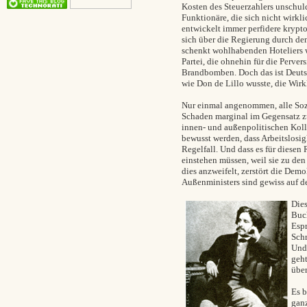
Kosten des Steuerzahlers unschul
Funktionäre, die sich nicht wirkli
entwickelt immer perfidere krypt
sich über die Regierung durch den
schenkt wohlhabenden Hoteliers w
Partei, die ohnehin für die Perver
Brandbomben. Doch das ist Deutsch
wie Don de Lillo wusste, die Wir
Nur einmal angenommen, alle Sozi
Schaden marginal im Gegensatz zu
innen- und außenpolitischen Koll
bewusst werden, dass Arbeitslosig
Regelfall. Und dass es für diesen 
einstehen müssen, weil sie zu de
dies anzweifelt, zerstört die Demo
Außenministers sind gewiss auf d
Dies
Buch
Espr
Schr
Und 
geht
über
Es b
ganz