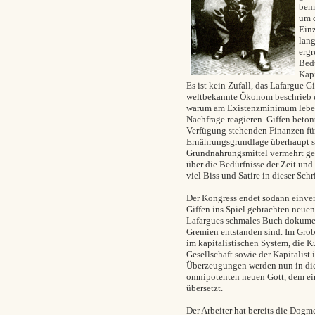
bemü
um d
Einz
lang
ergr
Bedü
Kapi
Es ist kein Zufall, das Lafargue
weltbekannte Ökonom beschrieb ei
warum am Existenzminimum lebend
Nachfrage reagieren. Giffen betont
Verfügung stehenden Finanzen für
Ernährungsgrundlage überhaupt si
Grundnahrungsmittel vermehrt ge
über die Bedürfnisse der Zeit und 
viel Biss und Satire in dieser Schri
Der Kongress endet sodann einve
Giffen ins Spiel gebrachten neuen
Lafargues schmales Buch dokument
Gremien entstanden sind. Im Grob
im kapitalistischen System, die K
Gesellschaft sowie der Kapitalist 
Überzeugungen werden nun in die
omnipotenten neuen Gott, dem ein
übersetzt.
Der Arbeiter hat bereits die Dog