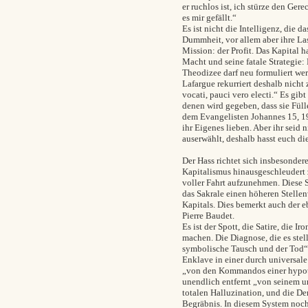
er ruchlos ist, ich stürze den Ger
es mir gefällt.“
Es ist nicht die Intelligenz, die d
Dummheit, vor allem aber ihre Last
Mission: der Profit. Das Kapital 
Macht und seine fatale Strategie:
Theodizee darf neu formuliert we
Lafargue rekurriert deshalb nicht 
vocati, pauci vero electi.“ Es gib
denen wird gegeben, dass sie Füll
dem Evangelisten Johannes 15, 19
ihr Eigenes lieben. Aber ihr seid 
auserwählt, deshalb hasst euch di
Der Hass richtet sich insbesonder
Kapitalismus hinausgeschleudert 
voller Fahrt aufzunehmen. Diese S
das Sakrale einen höheren Stellenw
Kapitals. Dies bemerkt auch der 
Pierre Baudet.
Es ist der Spott, die Satire, die I
machen. Die Diagnose, die es stel
symbolische Tausch und der Tod“ v
Enklave in einer durch universale
„von den Kommandos einer hypot
unendlich entfernt „von seinem u
totalen Halluzination, und die De
Begräbnis. In diesem System noch 