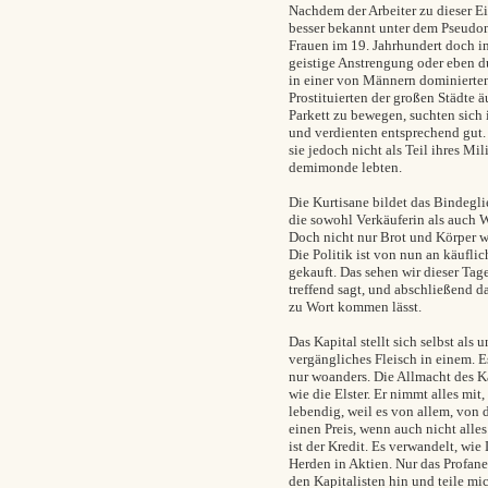
Nachdem der Arbeiter zu dieser Ein
besser bekannt unter dem Pseudon
Frauen im 19. Jahrhundert doch i
geistige Anstrengung oder eben d
in einer von Männern dominierten
Prostituierten der großen Städte 
Parkett zu bewegen, suchten sich 
und verdienten entsprechend gut.
sie jedoch nicht als Teil ihres Mi
demimonde lebten.
Die Kurtisane bildet das Bindegli
die sowohl Verkäuferin als auch W
Doch nicht nur Brot und Körper 
Die Politik ist von nun an käuflic
gekauft. Das sehen wir dieser Tage
treffend sagt, und abschließend da
zu Wort kommen lässt.
Das Kapital stellt sich selbst als
vergängliches Fleisch in einem. Es
nur woanders. Die Allmacht des K
wie die Elster. Er nimmt alles mit,
lebendig, weil es von allem, von 
einen Preis, wenn auch nicht alle
ist der Kredit. Es verwandelt, wi
Herden in Aktien. Nur das Profane
den Kapitalisten hin und teile mi