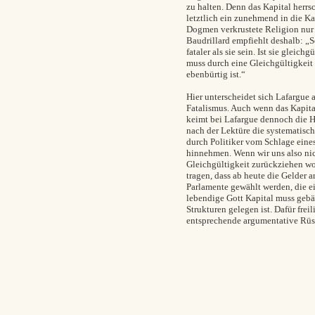
zu halten. Denn das Kapital herrsc
letztlich ein zunehmend in die K
Dogmen verkrustete Religion nur 
Baudrillard empfiehlt deshalb: „Se
fataler als sie sein. Ist sie gleich
muss durch eine Gleichgültigkeit 
ebenbürtig ist.“
Hier unterscheidet sich Lafargue
Fatalismus. Auch wenn das Kapita
keimt bei Lafargue dennoch die H
nach der Lektüre die systematisch
durch Politiker vom Schlage eine
hinnehmen. Wenn wir uns also nic
Gleichgültigkeit zurückziehen wol
tragen, dass ab heute die Gelder a
Parlamente gewählt werden, die e
lebendige Gott Kapital muss geb
Strukturen gelegen ist. Dafür freil
entsprechende argumentative Rüs