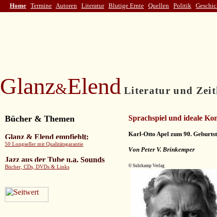
Home
Termine
Autoren
Literatur
Blutige Ernte
Quellen
Politik
Geschic
Glanz
Elend
&
Literatur und Zeit
Bücher & Themen
Sprachspiel und ideale K
Karl-Otto Apel zum 90. Geburts
Glanz & Elend empfiehlt
:
50 Longseller mit Qualitätsgarantie
V
on Peter V. Brinkemper
Jazz aus der Tube u.a. Sounds
© Suhrkamp Verlag
Bücher, CDs, DVDs & Links