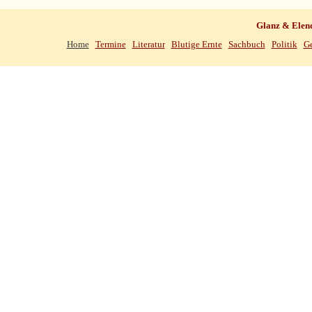
Glanz & Elen
Home
Termine
Literatur
Blutige Ernte
Sachbuch
Politik
Ge