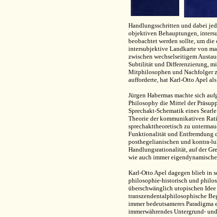
Handlungsschritten und dabei jed
objektiven Behauptungen, inters
beobachtet werden sollte, um die
intersubjektive Landkarte von ma
zwischen wechselseitigem Austaus
Subtilität und Differenzierung, mi
Mitphilosophen und Nachfolger z
aufforderte, hat Karl-Otto Apel al
Jürgen Habermas machte sich auf
Philosophy die Mittel der Präsupp
Sprechakt-Schematik eines Searle
Theorie der kommunikativen Rati
sprechakttheoretisch zu untermau
Funktionalität und Entfremdung 
posthegelianischen und kontra-l
Handlungsrationalität, auf der G
wie auch immer eigendynamischem
Karl-Otto Apel dagegen blieb in 
philosophie-historisch und philos
überschwänglich utopischen Idee
transzendentalphilosophische Begr
immer bedeutsameres Paradigma er
immerwährendes Untergrund- und 