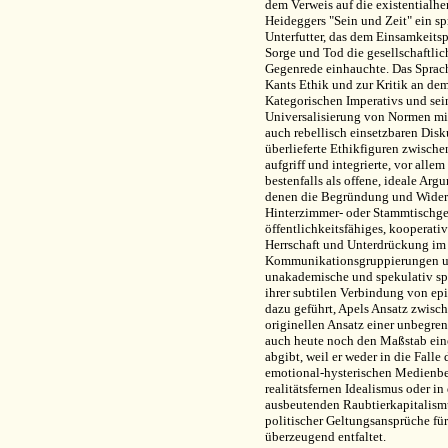
dem Verweis auf die existentialh
Heideggers "Sein und Zeit" ein s
Unterfutter, das dem Einsamkeits
Sorge und Tod die gesellschaftlic
Gegenrede einhauchte. Das Sprac
Kants Ethik und zur Kritik an de
Kategorischen Imperativs und seine
Universalisierung von Normen mit
auch rebellisch einsetzbaren Disk
überlieferte Ethikfiguren zwische
aufgriff und integrierte, vor all
bestenfalls als offene, ideale Ar
denen die Begründung und Wider
Hinterzimmer- oder Stammtischges
öffentlichkeitsfähiges, kooperativ
Herrschaft und Unterdrückung im 
Kommunikationsgruppierungen und 
unakademische und spekulativ sp
ihrer subtilen Verbindung von ep
dazu geführt, Apels Ansatz zwisc
originellen Ansatz einer unbegrenz
auch heute noch den Maßstab eine
abgibt, weil er weder in die Fall
emotional-hysterischen Medienbe
realitätsfernen Idealismus oder in
ausbeutenden Raubtierkapitalism
politischer Geltungsansprüche fü
überzeugend entfaltet.