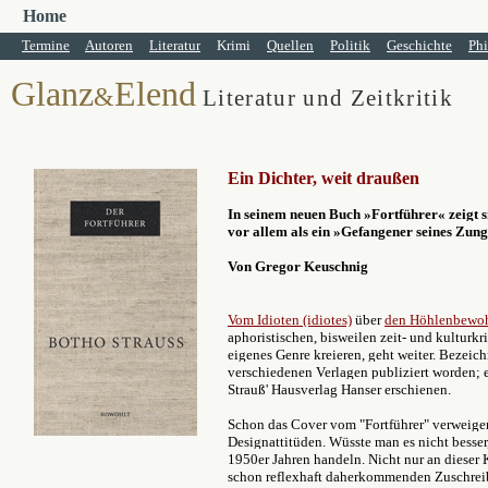
Home
Termine
Autoren
Literatur
Krimi
Quellen
Politik
Geschichte
Phi
Glanz
Elend
&
Literatur und Zeitkritik
Ein Dichter, weit draußen
In seinem neuen Buch »Fortführer« zeigt 
vor allem als ein »Gefangener seines Zung
Von Gregor Keuschnig
Vom Idioten (idiotes)
über
den Höhlenbewo
aphoristischen, bisweilen zeit- und kulturkr
eigenes Genre kreieren, geht weiter. Bezeich
verschiedenen Verlagen publiziert worden; ein
Strauß' Hausverlag Hanser erschienen.
Schon das Cover vom "Fortführer" verweigert
Designattitüden. Wüsste man es nicht besser
1950er Jahren handeln. Nicht nur an dieser Kl
schon reflexhaft daherkommenden Zuschreibu