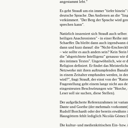
angestammt lebt."
Es geht Strauß um ein immer "tiefer hinein" 
deutsche Sprache. Das Andienen an die "ling
verkümmert. "Der Berg der Sprache wird gera
sprechen kann".
Natürlich inszeniert sich Strauß auch selber.
heiligen Anachronisten" - in einer Reihe m
Schaeffer. Da bleibt dann auch irgendwann d
dann und kurz darauf: die "Nicht-Erschreck
– wie sollte es auch anders sein? Kein Stein
die "abgerichtete Intelligenz" genauso wie d
des intimen Textes". Ungewöhnlich, wie er
Religion definiert. Er findet das Meisterlic
Netzwerke mit ihren auftrumpfenden Banalit
in einem Zeitalter empfunden werden, in de
wird?", fragt Strauß, der einst von der "Ra
Fragestellung geht einem lange nicht aus d
eingestreuten Beschwörungen wie "Horche, d
Leser soll sie suchen, diese Stellen).
Der aufgefächerte Referenzrahmen ist varia
Dante und Goethe (der mehrmals vorkommt) 
Rudolf Borchardt oder der bereits erwähnte A
Hausgöttern fehlt lediglich Nicolás Gómez 
Die kultur- und medienkritischen Ein- bzw.