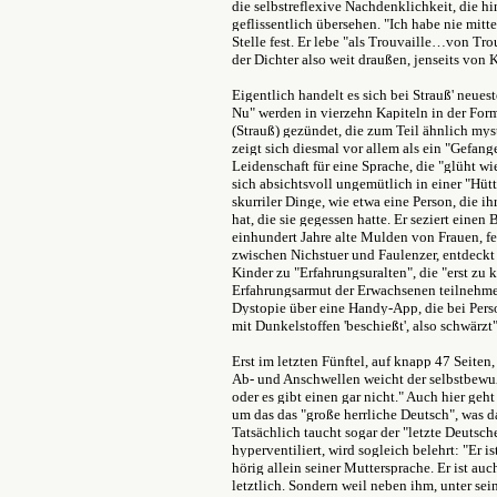
die selbstreflexive Nachdenklichkeit, die hi
geflissentlich übersehen. "Ich habe nie mitt
Stelle fest. Er lebe "als Trouvaille…von Trou
der Dichter also weit draußen, jenseits von
Eigentlich handelt es sich bei Strauß' neue
Nu" werden in vierzehn Kapiteln in der For
(Strauß) gezündet, die zum Teil ähnlich myst
zeigt sich diesmal vor allem als ein "Gefang
Leidenschaft für eine Sprache, die "glüht wi
sich absichtsvoll ungemütlich in einer "Hüt
skurriler Dinge, wie etwa eine Person, die 
hat, die sie gegessen hatte. Er seziert eine
einhundert Jahre alte Mulden von Frauen, fe
zwischen Nichstuer und Faulenzer, entdeckt 
Kinder zu "Erfahrungsuralten", die "erst zu
Erfahrungsarmut der Erwachsenen teilnehme
Dystopie über eine Handy-App, die bei Per
mit Dunkelstoffen 'beschießt', also schwärzt"
Erst im letzten Fünftel, auf knapp 47 Seite
Ab- und Anschwellen weicht der selbstbewuß
oder es gibt einen gar nicht." Auch hier ge
um das das "große herrliche Deutsch", was d
Tatsächlich taucht sogar der "letzte Deutsch
hyperventiliert, wird sogleich belehrt: "Er i
hörig allein seiner Muttersprache. Er ist a
letztlich. Sondern weil neben ihm, unter s