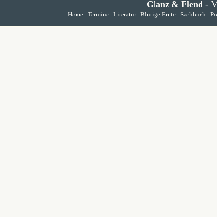
Glanz & Elend
- M
Home
Termine
Literatur
Blutige Ernte
Sachbuch
Po