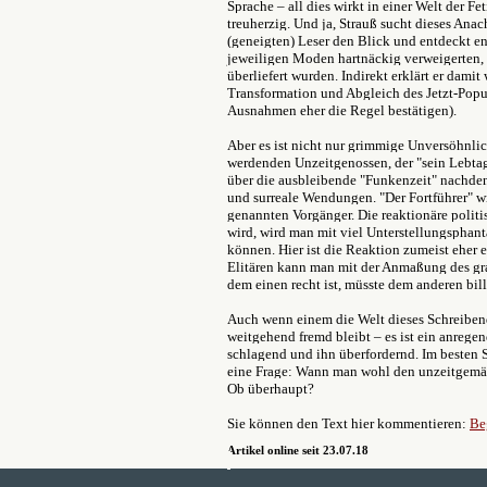
Sprache – all dies wirkt in einer Welt der Fe
treuherzig. Und ja, Strauß sucht dieses Anac
(geneigten) Leser den Blick und entdeckt en
jeweiligen Moden hartnäckig verweigerten, 
überliefert wurden. Indirekt erklärt er damit
Transformation und Abgleich des Jetzt-Pop
Ausnahmen eher die Regel bestätigen).
Aber es ist nicht nur grimmige Unversöhnlic
werdenden Unzeitgenossen, der "sein Lebtag
über die ausbleibende "Funkenzeit" nachden
und surreale Wendungen. "Der Fortführer" wi
genannten Vorgänger. Die reaktionäre politi
wird, wird man mit viel Unterstellungsphant
können. Hier ist die Reaktion zumeist eher
Elitären kann man mit der Anmaßung des gr
dem einen recht ist, müsste dem anderen bill
Auch wenn einem die Welt dieses Schreib
weitgehend fremd bleibt – es ist ein anreg
schlagend und ihn überfordernd. Im besten 
eine Frage: Wann man wohl den unzeitgemä
Ob überhaupt?
Sie können den Text hier kommentieren:
Be
Artikel online seit 23.07.18