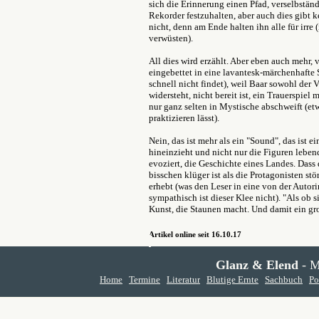
sich die Erinnerung einen Pfad, verselbständ
Rekorder festzuhalten, aber auch dies gibt 
nicht, denn am Ende halten ihn alle für irre 
verwüsten).
All dies wird erzählt. Aber eben auch mehr, v
eingebettet in eine lavantesk-märchenhafte S
schnell nicht findet), weil Baar sowohl der
widersteht, nicht bereit ist, ein Trauerspie
nur ganz selten in Mystische abschweift (et
praktizieren lässt).
Nein, das ist mehr als ein "Sound", das ist 
hineinzieht und nicht nur die Figuren leben
evoziert, die Geschichte eines Landes. Dass
bisschen klüger ist als die Protagonisten stör
erhebt (was den Leser in eine von der Autor
sympathisch ist dieser Klee nicht). "Als ob 
Kunst, die Staunen macht. Und damit ein g
Artikel online seit 16.10.17
Glanz & Elend
- M
Home
Termine
Literatur
Blutige Ernte
Sachbuch
Po