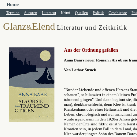
Home
Termine
Autoren
Literatur
Krimi
Quellen
Politik
Geschichte
Phi
Glanz
Elend
&
Literatur und Zeitkritik
A
us der Ordnung gefallen
Anna Baars neuer Roman »Als ob sie trä
Von Lothar Struck
"
Nur der Liebende und offenen Herzens Sta
schauen", so bilanziert in einem kleinen Pro
träumend gingen". Und dann beginnt sie, di
man), denkbar schlecht, denn Klee ist krank o
Krankenhaus oder einer Heilanstalt und die 
Leben, chronologisch und nur manchmal un
wurde irgendwann in den 1920er Jahren gebo
Namen der Orte sind fiktiv, es ist vom Karst
Kroatien sein, in jedem Fall in dem Land, d
Klee war der jüngste Sohn des Bauern Dorov