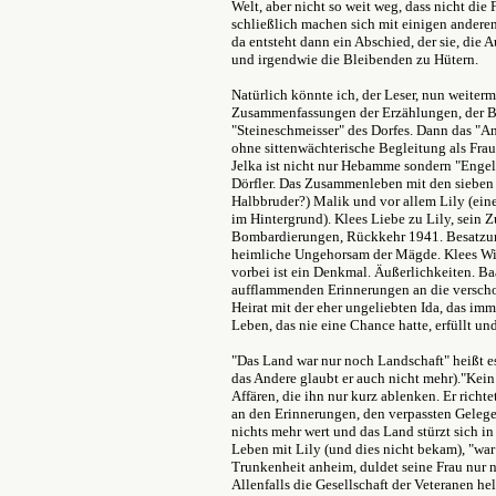
Welt, aber nicht so weit weg, dass nicht die 
schließlich machen sich mit einigen andere
da entsteht dann ein Abschied, der sie, die 
und irgendwie die Bleibenden zu Hütern.
Natürlich könnte ich, der Leser, nun weite
Zusammenfassungen der Erzählungen, der Be
"Steineschmeisser" des Dorfes. Dann das "A
ohne sittenwächterische Begleitung als Frau
Jelka ist nicht nur Hebamme sondern "Enge
Dörfler. Das Zusammenleben mit den sieben J
Halbbruder?) Malik und vor allem Lily (ein
im Hintergrund). Klees Liebe zu Lily, sein Z
Bombardierungen, Rückkehr 1941. Besatzung
heimliche Ungehorsam der Mägde. Klees Wid
vorbei ist ein Denkmal. Äußerlichkeiten. Ba
aufflammenden Erinnerungen an die verschol
Heirat mit der eher ungeliebten Ida, das im
Leben, das nie eine Chance hatte, erfüllt u
"Das Land war nur noch Landschaft" heißt es
das Andere glaubt er auch nicht mehr)."Kein 
Affären, die ihn nur kurz ablenken. Er richte
an den Erinnerungen, den verpassten Gelege
nichts mehr wert und das Land stürzt sich in 
Leben mit Lily (und dies nicht bekam), "war 
Trunkenheit anheim, duldet seine Frau nur n
Allenfalls die Gesellschaft der Veteranen he