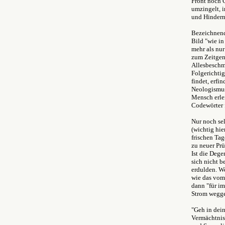
Front noch 
umzingelt, i
und Hindern
Bezeichnend
Bild "wie in
mehr als nur
zum Zeitgeno
Allesbeschmu
Folgerichti
findet, erfi
Neologismus.
Mensch erlei
Codewörter f
Nur noch sel
(wichtig hie
frischen Tag
zu neuer Prü
Ist die Dege
sich nicht 
erdulden. We
wie das vom
dann "für i
Strom wegge
"Geh in dein
Vermächtnis 