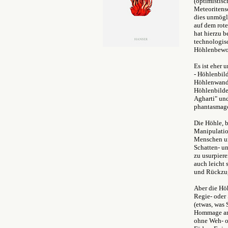
(optimistisc
Meteoritens
dies unmögli
auf dem rote
hat hierzu 
technologis
Höhlenbew
Es ist eher 
- Höhlenbild
Höhlenwand 
Höhlenbilde
Agharti" un
phantasmago
Die Höhle, b
Manipulation
Menschen um
Schatten- un
zu usurpiere
auch leicht 
und Rückzug
Aber die Hö
Regie- oder
(etwas, was 
Hommage an 
ohne Weh- od