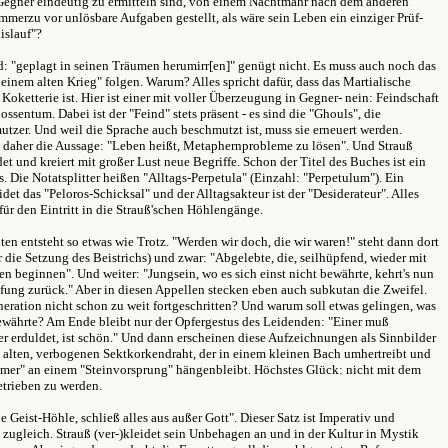
Gegner eindeutig zu ermitteln sind, von einem Nachtmahr nach dem anderen
mmerzu vor unlösbare Aufgaben gestellt, als wäre sein Leben ein einziger Prüf-
islauf"?
: "geplagt in seinen Träumen herumirr[en]" genügt nicht. Es muss auch noch das
 einem alten Krieg" folgen. Warum? Alles spricht dafür, dass das Martialische
 Koketterie ist. Hier ist einer mit voller Überzeugung in Gegner- nein: Feindschaft
ssentum. Dabei ist der "Feind" stets präsent - es sind die "Ghouls", die
tzer. Und weil die Sprache auch beschmutzt ist, muss sie erneuert werden.
g daher die Aussage: "Leben heißt, Metaphernprobleme zu lösen". Und Strauß
ndet und kreiert mit großer Lust neue Begriffe. Schon der Titel des Buches ist ein
 Die Notatsplitter heißen "Alltags-Perpetula" (Einzahl: "Perpetulum"). Ein
det das "Peloros-Schicksal" und der Alltagsakteur ist der "Desiderateur". Alles
ür den Eintritt in die Strauß'schen Höhlengänge.
ten entsteht so etwas wie Trotz. "Werden wir doch, die wir waren!" steht dann dort
r die Setzung des Beistrichs) und zwar: "Abgelebte, die, seilhüpfend, wieder mit
en beginnen". Und weiter: "Jungsein, wo es sich einst nicht bewährte, kehrt's nun
fung zurück." Aber in diesen Appellen stecken eben auch subkutan die Zweifel.
neration nicht schon zu weit fortgeschritten? Und warum soll etwas gelingen, was
bewährte? Am Ende bleibt nur der Opfergestus des Leidenden: "Einer muß
r erduldet, ist schön." Und dann erscheinen diese Aufzeichnungen als Sinnbilder
 alten, verbogenen Sektkorkendraht, der in einem kleinen Bach umhertreibt und
mmer" an einem "Steinvorsprung" hängenbleibt. Höchstes Glück: nicht mit dem
trieben zu werden.
e Geist-Höhle, schließ alles aus außer Gott". Dieser Satz ist Imperativ und
zugleich. Strauß (ver-)kleidet sein Unbehagen an und in der Kultur in Mystik