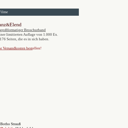
Filme
anz
Elend
&
großformatiger Broschurband
iner limitierten Auflage von 1.000 Ex.
176 Seiten, die es in sich haben.
e Versandkosten best
ellen!
Botho Strauß