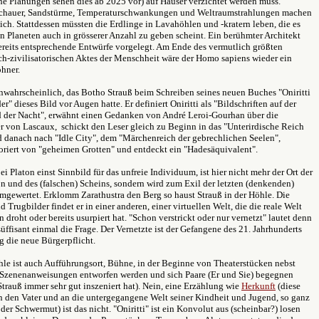
he Planungen sehen dies ab 2025 vor) auf Häuser verzichtet werden muss.
chauer, Sandstürme, Temperaturschwankungen und Weltraumstrahlungen machen
ch. Stattdessen müssten die Erdlinge in Lavahöhlen und -kratern leben, die es
n Planeten auch in grösserer Anzahl zu geben scheint. Ein berühmter Architekt
bereits entsprechende Entwürfe vorgelegt. Am Ende des vermutlich größten
ch-zivilisatorischen Aktes der Menschheit wäre der Homo sapiens wieder ein
ohner.
unwahrscheinlich, das Botho Strauß beim Schreiben seines neuen Buches "Oniritti
er" dieses Bild vor Augen hatte. Er definiert Oniritti als "Bildschriften auf der
der Nacht", erwähnt einen Gedanken von André Leroi-Gourhan über die
r von Lascaux, schickt den Leser gleich zu Beginn in das "Unterirdische Reich
d danach nach "Idle City", dem "Märchenreich der gebrechlichen Seelen",
riert von "geheimen Grotten" und entdeckt ein "Hadesäquivalent".
ei Platon einst Sinnbild für das unfreie Individuum, ist hier nicht mehr der Ort der
 und des (falschen) Scheins, sondern wird zum Exil der letzten (denkenden)
gewertet. Erklomm Zarathustra den Berg so haust Strauß in der Höhle. Die
d Trugbilder findet er in einer anderen, einer virtuellen Welt, die die reale Welt
n droht oder bereits usurpiert hat. "Schon verstrickt oder nur vernetzt" lautet denn
süffisant einmal die Frage. Der Vernetzte ist der Gefangene des 21. Jahrhunderts
 die neue Bürgerpflicht.
hle ist auch Aufführungsort, Bühne, in der Beginne von Theaterstücken nebst
 Szenenanweisungen entworfen werden und sich Paare (Er und Sie) begegnen
Strauß immer sehr gut inszeniert hat). Nein, eine Erzählung wie
Herkunft
(diese
den Vater und an die untergegangene Welt seiner Kindheit und Jugend, so ganz
er Schwermut) ist das nicht. "Oniritti" ist ein Konvolut aus (scheinbar?) losen