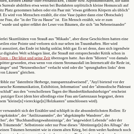
oden, kleinen Drama- oder Prosastücken, Traum- bzw. Alptraumnotaten, die dann
s Surreale abdriften etwa wenn bei Busfahrten urplötzlich kleine Homunculi auf
tz Platz genommen haben oder ein Paar mit "etwas größeren Körpern als üblich"
d. Es wird von Menschen erzählt, die eine Vase (später dann eine Obstschale)
e Frau, die "in der Tür zu Hause" ist. Ein Mensch erzählt, wie er zum
" wurde und später erfährt der Leser von Bäumen, die sich "im Nebeneinander"
rlei Skurrilitäten von Strauß aus "Mikado", aber diese Geschichten hatten eine
weilen eine Pointe und verloren sich nur selten im Traumhaften. Hier wird
i assoziiert, das Ende ist häufig unklar, fehlt gar. Es sei denn, dass sich irgendwie
r digitalen Welt schlagen lässt, die Strauß mit entsprechender Kritik schon in
Toren – Der Idiot und seine Zeit
überzogen hatte. Aus dem "Idioten" von damals
Spötter geworden, etwa wenn von einem Stromausfall im Internetcafé die Rede ist,
änger" und "Netznesthocker" verlacht wird oder die "sprunghaften links" dem
von Läusen" gleichen.
Höhle zur "datenfreie Herberge, transparenzabweisend", "Asyl bietend vor der
seuche Kommunikation, Exhibition, Information" und der "altmodische Päderast
schluß" aus den "verschollenen Tagen der Hundertfünfundsiebziger" erscheint
s putziger Exot (dem hier allerdings eine Frau am Gartenzaun begegnet, deren
nem "kleine[n] viereckige[n] Holzkasten" umschlossen wird).
 verwandelt sich der Erzähler und schlüpft in die absonderlichsten Rollen: Er
ergekränkte", der "Antlitzsammler", der "abgekämpfte Wanderer", der
er", der "Buchhandlungswahnsinnige", der "angewidert Lebende" oder der
 Träumende". Selbstironie oder nur Pose dieses "Abtrünnige[n] des Alltags" der
 seinen Träumen herumirrt wie in einem alten Krieg, bei dem weder Ausbruch noch