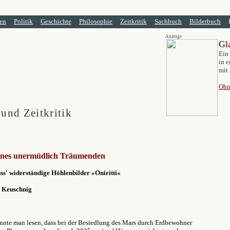
en
Politik
Geschichte
Philosophie
Zeitkritik
Sachbuch
Bilderbuch
Anzeige
Gl
Ein
in e
mit 
Ohn
 und Zeitkritik
eines unermüdlich Träumenden
ss' widerständige Höhlenbilder »Oniritti«
 Keuschnig
nnte man lesen, dass bei der Besiedlung des Mars durch Erdbewohner