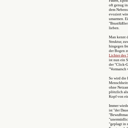
Fäden, Epis
oft genug in
dem Nebensi
evoziert wir
umarmen. Ein
"Brustfüßler
lieben.
Man kennt de
Struktur, zu
hingegen fre
der Bogen zu
Lichter des 
ist nun ein 
der "Click-G
"Vormarsch 
So wird die 
Menschheits
ohne Netzan
plötzlich al
Kopf von ei
Immer wieder
ist "der Dau
"Bewußtmach
"unermüdlich
"geplagt in