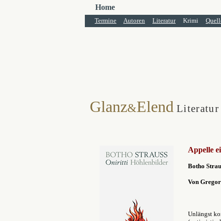
Home
Termine
Autoren
Literatur
Krimi
Quell
Glanz
Elend
&
Literatur
Appelle 
Botho Strau
Von Gregor
Unlängst ko