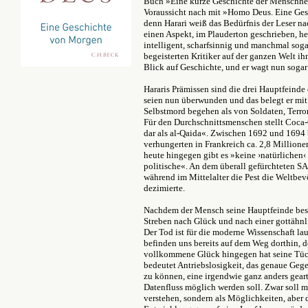
Buch »Eine kurze Geschichte der Menschheit
Voraussicht nach mit »Homo Deus. Eine Ges
denn Harari weiß das Bedürfnis der Leser na
einen Aspekt, im Plauderton geschrieben, her
intelligent, scharfsinnig und manchmal sog
begeisterten Kritiker auf der ganzen Welt ih
Blick auf Geschichte, und er wagt nun sogar
Hararis Prämissen sind die drei Hauptfeind
seien nun überwunden und das belegt er mi
Selbstmord begehen als von Soldaten, Terro
Für den Durchschnittsmenschen stellt Coca-
dar als al-Qaida«. Zwischen 1692 und 1694 b
verhungerten in Frankreich ca. 2,8 Million
heute hingegen gibt es »keine ›natürlichen‹
politische«. An dem überall gefürchteten S
während im Mittelalter die Pest die Weltb
dezimierte.
Nachdem der Mensch seine Hauptfeinde besi
Streben nach Glück und nach einer gottähn
Der Tod ist für die moderne Wissenschaft la
befinden uns bereits auf dem Weg dorthin, 
vollkommene Glück hingegen hat seine Tück
bedeutet Antriebslosigkeit, das genaue Geg
zu können, eine irgendwie ganz anders geart
Datenfluss möglich werden soll. Zwar soll m
verstehen, sondern als Möglichkeiten, aber d