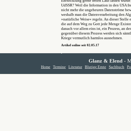
Entwicklung gerne freien Lauf lassen würde
UdSSR? Weil die Information in den USA fr
nicht mehr die ungeheuren Datenströme bew
weshalb man die Datenverarbeitung den Algor
»natürliche Weise« regeln. An dieser Stelle 
die auf dem Weg zu Gott jede Menge Existen
danach vor allem eins ist, ein Prozess, an d
gegenüber diesem Prozess werden sich säm
Kriege vermutlich harmlos ausnehmen.
Artikel online seit 02.05.17
Glanz & Elend
- M
Home
Termine
Literatur
Blutige Ernte
Sachbuch
Po