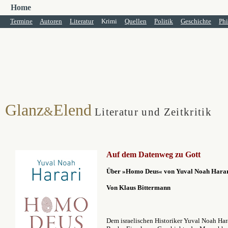
Home
Termine
Autoren
Literatur
Krimi
Quellen
Politik
Geschichte
Phi
Glanz
Elend
&
Literatur und Zeitkritik
Auf dem Datenweg zu Gott
Über »Homo Deus« von Yuval Noah Hara
Von Klaus Bittermann
Dem israelischen Historiker Yuval Noah Hara