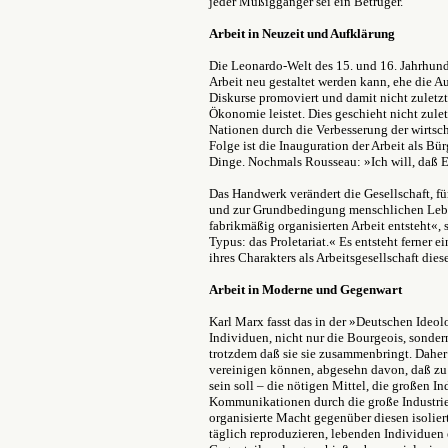
jeder Müßiggänger sei ein Betrüger.
Arbeit in Neuzeit und Aufklärung
Die Leonardo-Welt des 15. und 16. Jahrhund
Arbeit neu gestaltet werden kann, ehe die Au
Diskurse promoviert und damit nicht zuletzt
Ökonomie leistet. Dies geschieht nicht zule
Nationen durch die Verbesserung der wirtsch
Folge ist die Inauguration der Arbeit als Bür
Dinge. Nochmals Rousseau: »Ich will, daß E
Das Handwerk verändert die Gesellschaft, fü
und zur Grundbedingung menschlichen Leben
fabrikmäßig organisierten Arbeit entsteht«, 
Typus: das Proletariat.« Es entsteht ferner e
ihres Charakters als Arbeitsgesellschaft die
Arbeit in Moderne und Gegenwart
Karl Marx fasst das in der »Deutschen Ideo
Individuen, nicht nur die Bourgeois, sonder
trotzdem daß sie sie zusammenbringt. Daher d
vereinigen können, abgesehn davon, daß zu 
sein soll – die nötigen Mittel, die großen I
Kommunikationen durch die große Industrie e
organisierte Macht gegenüber diesen isoliert
täglich reproduzieren, lebenden Individuen