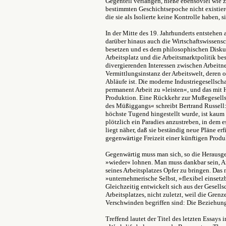
Gegenteil verlangen, hieße ebensoviel wie z
bestimmten Geschichtsepoche nicht existiere
die sie als Isolierte keine Kontrolle haben,
In der Mitte des 19. Jahrhunderts entstehen
darüber hinaus auch die Wirtschaftswissens
besetzen und es dem philosophischen Disku
Arbeitsplatz und die Arbeitsmarktpolitik b
divergierenden Interessen zwischen Arbeitn
Vermittlungsinstanz der Arbeitswelt, deren 
Abläufe ist. Die moderne Industriegesellschaf
permanent Arbeit zu »leisten«, und das mit H
Produktion. Eine Rückkehr zur Mußegesells
des Müßiggangs« schreibt Bertrand Russell: 
höchste Tugend hingestellt wurde, ist kaum v
plötzlich ein Paradies anzustreben, in dem 
liegt näher, daß sie beständig neue Pläne e
gegenwärtige Freizeit einer künftigen Prod
Gegenwärtig muss man sich, so die Herausgeb
»wieder« lohnen. Man muss dankbar sein, Arb
seines Arbeitsplatzes Opfer zu bringen. Das 
»unternehmerische Selbst, »flexibel einsetzb
Gleichzeitig entwickelt sich aus der Gesells
Arbeitsplatzes, nicht zuletzt, weil die Gren
Verschwinden begriffen sind: Die Beziehung
Treffend lautet der Titel des letzten Essay