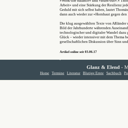
»Work-life balance« und »Burn-out«.« Thomä
Arbeit« und eine Stärkung der Resilienz jed
Geduld mit sich selbst haben, lautet Thomä
dann auch wieder zur »Hornhaut gegen de
Die klug ausgewählten Texte von Aßländer u
Bild der Jahrhunderte währenden Auseinand
technologischer und digitaler Wandel dazu g
Glück – wieder intensiver mit dem Thema be
gesellschaftlichen Diskussion über Sinn und
Artikel online seit 03.06.17
Glanz & Elend
- M
Home
Termine
Literatur
Blutige Ernte
Sachbuch
Po