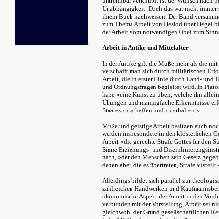
untrennbar verknüpft ist der Wunsch nach be
Unabhängigkeit. Doch das war nicht immer 
ihrem Buch nachweisen. Der Band versammel
zum Thema Arbeit von Hesiod über Hegel b
der Arbeit vom notwendigen Übel zum Sinnst
Arbeit in Antike und Mittelalter
In der Antike gilt die Muße mehr als die mi
verschafft man sich durch militärischen Erfo
Arbeit, die in erster Linie durch Land- und 
und Ordnungsfragen begleitet wird. In Plat
habe »eine Kunst zu üben, welche ihn allei
Übungen und mannigfache Erkenntnisse erfo
Staates zu schaffen und zu erhalten.«
Muße und geistige Arbeit besitzen auch noc
werden insbesondere in den klösterlichen G
Arbeit »die gerechte Strafe Gottes für den S
Sinne Erziehungs- und Disziplinierungsins
nach, »der den Menschen sein Gesetz gegeben
denen aber, die es übertreten, Strafe austeilt.
Allerdings bildet sich parallel zur theologi
zahlreichen Handwerken und Kaufmannsberuf
ökonomische Aspekt der Arbeit in den Vorder
verbunden mit der Vorstellung, Arbeit sei ni
gleichwohl der Grund gesellschaftlichen Re