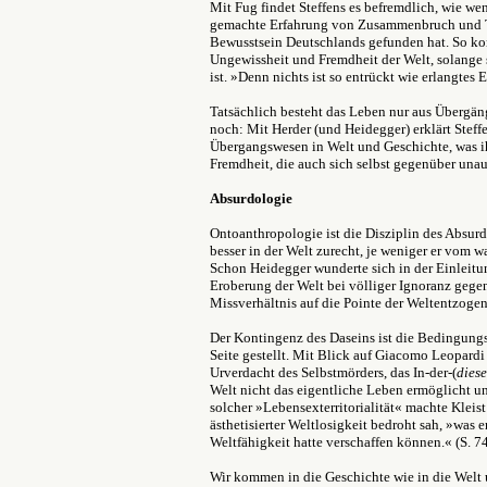
Mit Fug findet Steffens es befremdlich, wie we
gemachte Erfahrung von Zusammenbruch und Tr
Bewusstsein Deutschlands gefunden hat. So kon
Ungewissheit und Fremdheit der Welt, solange 
ist. »Denn nichts ist so entrückt wie erlangtes 
Tatsächlich besteht das Leben nur aus Übergä
noch: Mit Herder (und Heidegger) erklärt Steff
Übergangswesen in Welt und Geschichte, was i
Fremdheit, die auch sich selbst gegenüber unau
Absurdologie
Ontoanthropologie ist die Disziplin des Absu
besser in der Welt zurecht, je weniger er vom w
Schon Heidegger wunderte sich in der Einleitu
Eroberung der Welt bei völliger Ignoranz gegen
Missverhältnis auf die Pointe der Weltentzoge
Der Kontingenz des Daseins ist die Bedingungsl
Seite gestellt. Mit Blick auf Giacomo Leopardi
Urverdacht des Selbstmörders, das In-der-(
diese
Welt nicht das eigentliche Leben ermöglicht u
solcher »Lebensexterritorialität« machte Kleis
ästhetisierter Weltlosigkeit bedroht sah, »was 
Weltfähigkeit hatte verschaffen können.« (S. 7
Wir kommen in die Geschichte wie in die Welt 