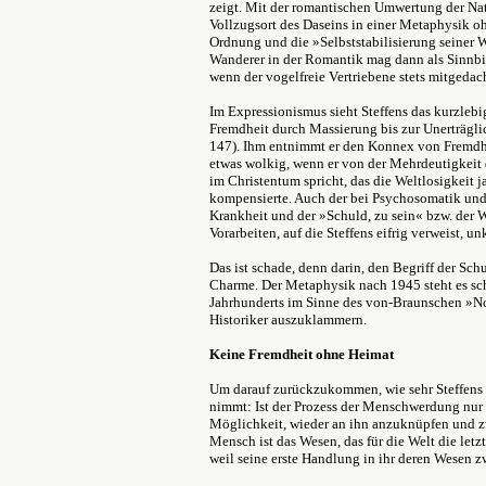
zeigt. Mit der romantischen Umwertung der N
Vollzugsort des Daseins in einer Metaphysik o
Ordnung und die »Selbststabilisierung seiner 
Wanderer in der Romantik mag dann als Sinnbil
wenn der vogelfreie Vertriebene stets mitgedac
Im Expressionismus sieht Steffens das kurzlebig
Fremdheit durch Massierung bis zur Unerträgli
147). Ihm entnimmt er den Konnex von Fremdhei
etwas wolkig, wenn er von der Mehrdeutigkeit
im Christentum spricht, das die Weltlosigkeit 
kompensierte. Auch der bei Psychosomatik und
Krankheit und der »Schuld, zu sein« bzw. der W
Vorarbeiten, auf die Steffens eifrig verweist, unk
Das ist schade, denn darin, den Begriff der Schu
Charme. Der Metaphysik nach 1945 steht es schl
Jahrhunderts im Sinne des von-Braunschen »No
Historiker auszuklammern.
Keine Fremdheit ohne Heimat
Um darauf zurückzukommen, wie sehr Steffens
nimmt:
Ist der Prozess der Menschwerdung nur 
Möglichkeit, wieder an ihn anzuknüpfen und zw
Mensch ist das Wesen, das für die Welt die letz
weil seine erste Handlung in ihr deren Wesen zwa