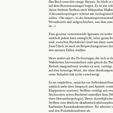
Das Buch erweckte einige Skepsis. So blieb es 
auf dem Rezensionsstapel liegen. Es ist ein sc
Autor Andreas Steffens nach Wikipedias Maßstä
»Ontoanthropologie« scheint mit neologistisch
sollen. »Na super«, so der herunterpriorisieren
Privatdozent mal aufgeschrieben, was ihm zum
ist...«
Eine gewisse vorsortierende Ignoranz ist leider
wirklich jedem Irren ermöglicht, seine gemach
sind, zwischen Buchdeckel (und mir dann womö
Zum Glück ist auch im Besprechungswesen der 
den meisten Fällen straffrei.
Denn anders als die Zivilversager, die sich in i
Wahrheiten hervorzukehren oder gleich die Ph
Betrieb marginalisiert worden zu sein, verfolgt
auf eine honorige Weise, die ohne überkompe
seine Subjektivität nicht verschweigt.
Es sei empfohlen, zunächst zur Selbstdarstellu
nämlich mehr über Anspruch und Antrieb verrät
Klappentext sowieso). Steffens verfolgt seit etw
Stichworten seiner Buchtitel umreißen lässt (
eben Ontoanthropologie). Deren sloterdijksche
Steffens eine ähnliche akademisch-philosophisc
Karlsruher Kunstakademierektor: Sie arbeiten 
und den Poststrukturalisten ab.