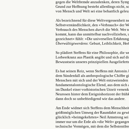
gegen die Weltfremde anzudenken, deren Sympt
Grund zur Hoffnung besteht allerdings nicht, sc
von Mensch und Welt sei eine beharrlich geleu
Als bezeichnend für diese Weltvergessenheit n
Selbstverständlichkeit, den »Verbrauch« der We
Verbrauch des Menschen
durch
die Welt. Wer 
kommt, kann das unmittelbar nachvollziehen, 
gezeichnet« fühlt: »Die universellen Erfahru
Überwältigtwerdens
: Geburt, Leiblichkeit, Her
So plädiert Steffens für eine Philosophie, die 
Lorbeerkranz aus Plastik angibt und sich auf d
Bewusstsein unseres prinzipiellen Ausgelieferts
Es hat seinen Reiz, wenn Steffens mit Antonin
dem Sündenfall als anthropologische Chiffre gi
Menschen mit sich und der Welt entzweienden 
fundamentalontologische Elend, aus dem sich al
im Dunkel einer vorhistorischen Urzeit versenk
Neurosen hinter dem Ereignishorizont der frühk
dann doch so unbefriedigend wie das andere.
Am Ende widmet sich Steffens dem Menschheits
größtmöglichen Umweg der Raumfahrt zu gewi
glücklich »heimgekehrten« Neil Armstrong sei
immer nur um die Erde als »die Welt« gegangen
technische Vermögen, mit dem die Selbstentfr