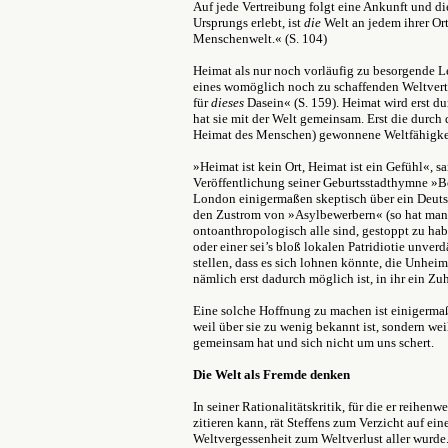
Auf jede Vertreibung folgt eine Ankunft und die
Ursprungs erlebt, ist
die
Welt an jedem ihrer Ort
Menschenwelt.« (S. 104)
Heimat als nur noch vorläufig zu besorgende 
eines womöglich noch zu schaffenden Weltvertr
für
dieses
Dasein« (S. 159). Heimat wird erst du
hat sie mit der Welt gemeinsam. Erst die durch
Heimat des Menschen) gewonnene Weltfähigkei
»Heimat ist kein Ort, Heimat ist ein Gefühl«, 
Veröffentlichung seiner Geburtsstadthymne »
London einigermaßen skeptisch über ein Deutsc
den Zustrom von »Asylbewerbern« (so hat man d
ontoanthropologisch alle sind, gestoppt zu habe
oder einer sei
’s bloß lokalen Patridiotie unverd
stellen, dass es sich lohnen könnte, die Unhei
nämlich erst dadurch möglich ist, in ihr ein Z
Eine solche Hoffnung zu machen ist einigermaße
weil über sie zu wenig bekannt ist, sondern wei
gemeinsam hat und sich nicht um uns schert.
Die Welt als Fremde denken
In seiner Rationalitätskritik, für die er reihen
zitieren kann, rät Steffens zum Verzicht auf e
Weltvergessenheit zum Weltverlust aller wurde.