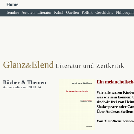
Home
Termine
Autoren
Literatur
Krimi
Quellen
Politik
Geschichte
Philosophi
Glanz
Elend
&
Literatur und Zeitkritik
Bücher & Themen
Ein melancholisc
Artikel online seit 30.01.14
Wir alle waren Kinde
was wir sein können: 
sind wir frei von Heim
Shakespeare oder Cam
Über Andreas Steffen
Von Timotheus Schnei