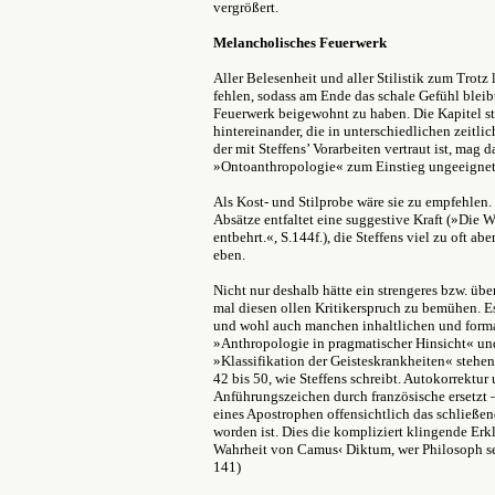
vergrößert.
Melancholisches Feuerwerk
Aller Belesenheit und aller Stilistik zum Trotz
fehlen, sodass am Ende das schale Gefühl blei
Feuerwerk beigewohnt zu haben. Die Kapitel s
hintereinander, die in unterschiedlichen zeitli
der mit Steffens
’ Vorarbeiten vertraut ist, mag d
»Ontoanthropologie« zum Einstieg ungeeignet
Als Kost- und Stilprobe wäre sie zu empfehlen.
Absätze entfaltet eine suggestive Kraft (»Die W
entbehrt.«, S.144f.), die Steffens viel zu oft a
eben.
Nicht nur deshalb hätte ein strengeres bzw. üb
mal diesen ollen Kritikerspruch zu bemühen. E
und wohl auch manchen inhaltlichen und formal
»Anthropologie in pragmatischer Hinsicht« und
»Klassifikation der Geisteskrankheiten« stehen
42 bis 50, wie Steffens schreibt. Autokorrektu
Anführungszeichen durch französische ersetzt –
eines Apostrophen offensichtlich das schließ
worden ist. Dies die kompliziert klingende Erkl
Wahrheit von Camus‹ Diktum, wer Philosoph sei
141)