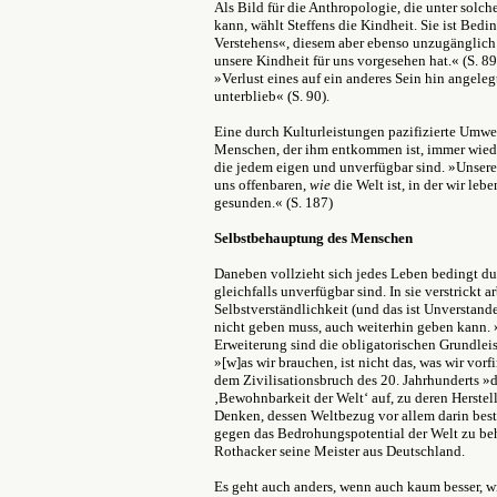
Als Bild für die Anthropologie, die unter sol
kann, wählt Steffens die Kindheit. Sie ist Bed
Verstehens«, diesem aber ebenso unzugänglich
unsere Kindheit für uns vorgesehen hat.« (S. 8
»Verlust eines auf ein anderes Sein hin angele
unterblieb« (S. 90).
Eine durch Kulturleistungen pazifizierte Umwe
Menschen, der ihm entkommen ist, immer wiede
die jedem eigen und unverfügbar sind. »Unsere
uns offenbaren,
wie
die Welt ist, in der wir leb
gesunden.« (S. 187)
Selbstbehauptung des Menschen
Daneben vollzieht sich jedes Leben bedingt du
gleichfalls unverfügbar sind. In sie verstrickt a
Selbstverständlichkeit (und das ist Unverstanden
nicht geben muss, auch weiterhin geben kann. 
Erweiterung sind die obligatorischen Grundlei
»[w]as wir brauchen, ist nicht das, was wir vorf
dem Zivilisationsbruch des 20. Jahrhunderts »d
‚Bewohnbarkeit der Welt‘ auf, zu deren Herstel
Denken, dessen Weltbezug vor allem darin best
gegen das Bedrohungspotential der Welt zu beh
Rothacker seine Meister aus Deutschland.
Es geht auch anders, wenn auch kaum besser, wie