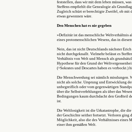
feststellen, dass wir mit dem leben müssen, was
Steffens empfiehlt die Genealogie als Grundlag
Zugleich schürt er berechtigte Zweifel, ob mit
etwas gewonnen wäre.
Den Menschen hat es nie gegeben
»Defizitär ist das menschliche Weltverhältnis a
eines protomenschlichen Wesens, das in diese
Nein, das ist nicht Deutschlands nächster Eric
nicht durchgeknallt. Vielmehr belässt es Steffe
Verhältnis von Welt und Mensch als grundsätzl
Hypothese für den Grund der Weltvergessenheit
(=Sokrates und Descartes haben es verbockt.) h
Die Menschwerdung sei nämlich misslungen. Wi
nicht als solche. Ursprung und Entwicklung de
unbegreiflich oder vom gegenwärtigen Standpun
über die Selbstverfehlungen als über das Wese
Bedingungen kaum durchdacht den Großteil de
ist.
Die Weltlosigkeit ist die Urkatastrophe, die 
der Geschichte seither fortsetzt. Verloren ging 
Möglichkeit, also die des Verhältnisses eines 
einer ihm gemäßen Welt.