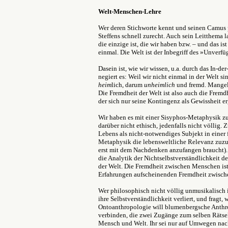
Welt-Menschen-Lehre
Wer deren Stichworte kennt und seinen Camus p
Steffens schnell zurecht. Auch sein Leitthema la
die einzige ist, die wir haben bzw. – und das ist
einmal. Die Welt ist der Inbegriff des »Unverf
Dasein ist, wie wir wissen, u.a. durch das In-d
negiert es: Weil wir nicht einmal in der Welt si
heim
lich, darum
unheimlich
und fremd. Mangel
Die Fremdheit der Welt ist also auch die Fremd
der sich nur seine Kontingenz als Gewissheit er
Wir haben es mit einer Sisyphos-Metaphysik zu 
darüber nicht ethisch, jedenfalls nicht völlig.
Lebens als nicht-notwendiges Subjekt in einer 
Metaphysik die lebensweltliche Relevanz zuzu
erst mit dem Nachdenken anzufangen braucht). A
die Analytik der Nichtselbstverständlichkeit d
der Welt. Die Fremdheit zwischen Menschen ist 
Erfahrungen aufscheinenden Fremdheit zwisch
Wer philosophisch nicht völlig unmusikalisch 
ihre Selbstverständlichkeit verliert, und fragt,
Ontoanthropologie will blumenbergsche Anthr
verbinden, die zwei Zugänge zum selben Rätsel
Mensch und Welt. Ihr sei nur auf Umwegen na