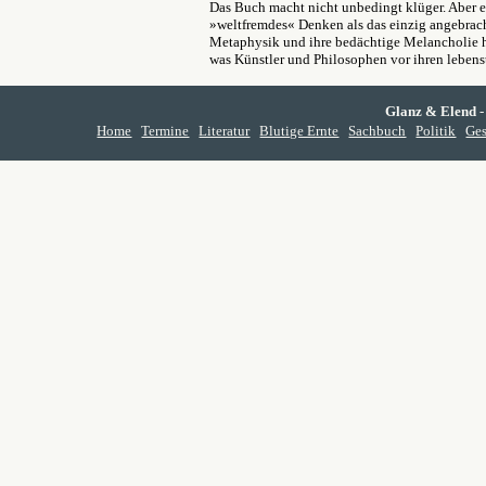
Das Buch macht nicht unbedingt klüger. Aber es 
»weltfremdes« Denken als das einzig angebrach
Metaphysik und ihre bedächtige Melancholie ha
was Künstler und Philosophen vor ihren leben
Glanz & Elend
-
Home
Termine
Literatur
Blutige Ernte
Sachbuch
Politik
Ges