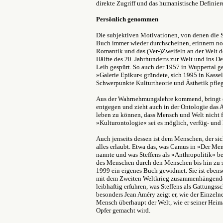
direkte Zugriff und das humanistische Definiere
Persönlich genommen
Die subjektiven Motivationen, von denen die Se
Buch immer wieder durchscheinen, erinnern no
Romantik und das (Ver-)Zweifeln an der Welt d
Hälfte des 20. Jahrhunderts zur Welt und ins 
Leib gespürt. So auch der 1957 in Wuppertal ge
»Galerie Epikur« gründete, sich 1995 in Kassel 
Schwerpunkte Kulturtheorie und Ästhetik pfleg
Aus der Wahrnehmungslehre kommend, bringt e
entgegen und zieht auch in der Ontologie das Art
leben zu können, dass Mensch und Welt nicht f
»Kulturontologie« sei es möglich, verfüg- und
Auch jenseits dessen ist dem Menschen, der sic
alles erlaubt. Etwa das, was Camus in »Der Me
nannte und was Steffens als »Anthropolitik« b
des Menschen durch den Menschen bis hin zu s
1999 ein eigenes Buch gewidmet. Sie ist ebens
mit dem Zweiten Weltkrieg zusammenhängende
leibhaftig erfuhren, was Steffens als Gattungs
besonders Jean Améry zeigt er, wie der Einzelne
Mensch überhaupt der Welt, wie er seiner Hei
Opfer gemacht wird.