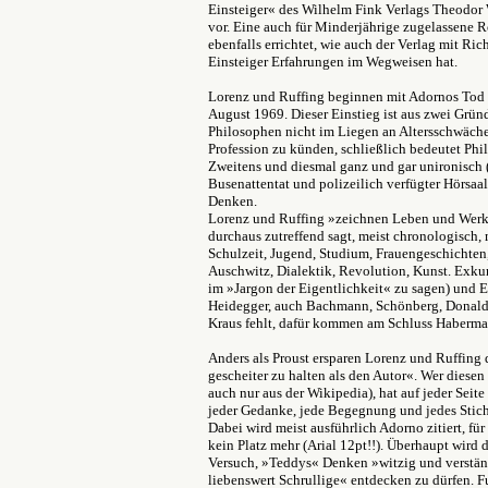
Einsteiger« des Wilhelm Fink Verlags Theodor 
vor. Eine auch für Minderjährige zugelassene R
ebenfalls errichtet, wie auch der Verlag mit Ri
Einsteiger Erfahrungen im Wegweisen hat.
Lorenz und Ruffing beginnen mit Adornos Tod 
August 1969. Dieser Einstieg ist aus zwei Grü
Philosophen nicht im Liegen an Altersschwäche 
Profession zu künden, schließlich bedeutet Ph
Zweitens und diesmal ganz und gar unironisch (
Busenattentat und polizeilich verfügter Hörsa
Denken.
Lorenz und Ruffing »zeichnen Leben und Werk
durchaus zutreffend sagt, meist chronologisch, ma
Schulzeit, Jugend, Studium, Frauengeschichten,
Auschwitz, Dialektik, Revolution, Kunst. Exku
im »Jargon der Eigentlichkeit« zu sagen) und E
Heidegger, auch Bachmann, Schönberg, Donald D
Kraus fehlt, dafür kommen am Schluss Habermas
Anders als Proust ersparen Lorenz und Ruffing 
gescheiter zu halten als den Autor«. Wer diesen
auch nur aus der Wikipedia), hat auf jeder Sei
jeder Gedanke, jede Begegnung und jedes Stich
Dabei wird meist ausführlich Adorno zitiert, fü
kein Platz mehr (Arial 12pt!!). Überhaupt wird
Versuch, »Teddys« Denken »witzig und verstän
liebenswert Schrullige« entdecken zu dürfen. F