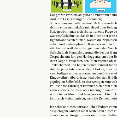
Das größte Problem an großen Denkerinnen und
sind ihre Leser (weniger: Leserinnen).
So, wie man auch alleine einen Achttausender be
sich in einsamer Lektüre mit
Hegel oder Heidegg
Stile gewöhnt man sich. Es ist nur eine Frage de
was das Gedachte ist, das da in diese oder jene
Irgendwann
versteht man, warum die Nepalesen
haben und philosophische Klassiker sich nicht 
witzlos und weil das so ist, geht man den Weg be
Seilschaft als Herausforderung, die der des Berg
Gespräche mit fertigen Heideggerianern oder He
ihren Jargon, verachten den Interessierten ob 
Textsicherheit und halten es nicht einmal für n
Art, die jedes Interesse an dem Denken, über de
verständigen und auszutauschen bemüht, verlei
Eingeweihten überdrüssig wird oder sich Blödhei
gepflegten Selbstbild, zu den wenigen zum wah
Philosophie-Einsteiger kommen sich drum nicht se
zurückversetzt worden, aber umzingelt von Abitu
schon in der Abschlussklasse gewesen. Ein dicke
lohnt sich – nicht zuletzt, weil die Denker meis
Ich schicke diesen umständlichen Exkurs voran,
ausgiebigem Grübeln nicht weiß, wem dieses B
abraten muss: Ansgar Lorenz und Reiner Ruffing