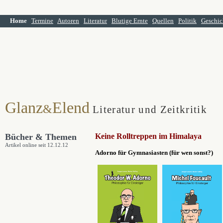
Home
Termine
Autoren
Literatur
Blutige Ernte
Quellen
Politik
Geschic
Glanz
Elend
&
Literatur und Zeitkritik
Bücher & Themen
Keine Rolltreppen im Himalaya
Artikel online seit 12.12.12
Adorno für Gymnasiasten (für wen sonst?)