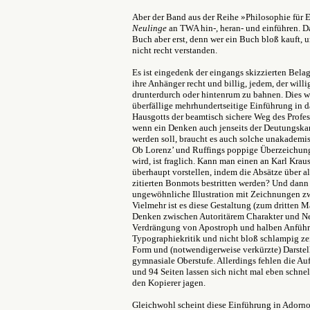
Aber der Band aus der Reihe »Philosophie für E
Neulinge
an TWA hin-, heran- und einführen. D
Buch aber erst, denn wer ein Buch bloß kauft, 
nicht recht verstanden.
Es ist eingedenk der eingangs skizzierten Be
ihre Anhänger recht und billig, jedem, der willi
drunterdurch oder hintenrum zu bahnen. Dies w
überfällige mehrhundertseitige Einführung in 
Hausgotts der beamtisch sichere Weg des Profess
wenn ein Denken auch jenseits der Deutungskart
werden soll, braucht es auch solche unakademis
Ob Lorenz’ und Ruffings poppige Überzeichung
wird, ist fraglich. Kann man einen an Karl Kraus
überhaupt vorstellen, indem die Absätze über 
zitierten Bonmots bestritten werden? Und dann
ungewöhnliche Illustration mit Zeichnungen z
Vielmehr ist es diese Gestaltung (zum dritten M
Denken zwischen Autoritärem Charakter und Nega
Verdrängung von Apostroph und halben Anführ
Typographiekritik und nicht bloß schlampig ze
Form und (notwendigerweise verkürzte) Darstell
gymnasiale Oberstufe. Allerdings fehlen die A
und 94 Seiten lassen sich nicht mal eben schnel
den Kopierer jagen.
Gleichwohl scheint diese Einführung in Adorno