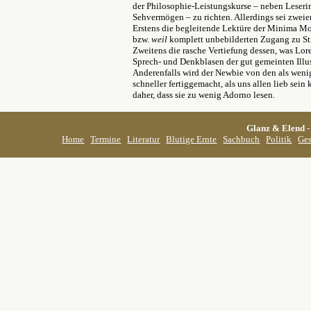
der Philosophie-Leistungskurse – neben Leser
Sehvermögen – zu richten. Allerdings sei zweie
Erstens die begleitende Lektüre der Minima Mor
bzw.
weil
komplett unbebilderten Zugang zu St
Zweitens die rasche Vertiefung dessen, was Lor
Sprech- und Denkblasen der gut gemeinten Illu
Anderenfalls wird der Newbie von den als wen
schneller fertiggemacht, als uns allen lieb sei
daher, dass sie zu wenig Adorno lesen.
Glanz & Elend
-
Home
Termine
Literatur
Blutige Ernte
Sachbuch
Politik
Ges