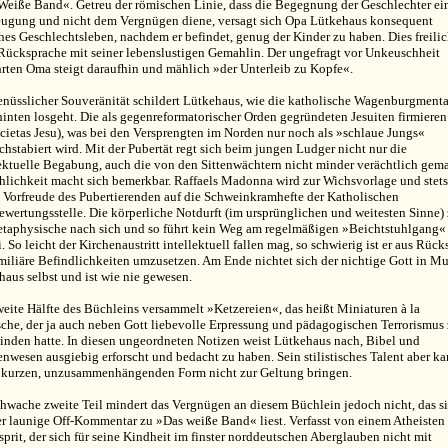
Weiße Band«. Getreu der römischen Linie, dass die Begegnung der Geschlechter ei
eugung und nicht dem Vergnügen diene, versagt sich Opa Lütkehaus konsequent
hes Geschlechtsleben, nachdem er befindet, genug der Kinder zu haben. Dies freili
Rücksprache mit seiner lebenslustigen Gemahlin. Der ungefragt vor Unkeuschheit
rten Oma steigt daraufhin und mählich »der Unterleib zu Kopfe«.
enüsslicher Souveränität schildert Lütkehaus, wie die katholische Wagenburgmenta
inten losgeht. Die als gegenreformatorischer Orden gegründeten Jesuiten firmieren
ocietas Jesu), was bei den Versprengten im Norden nur noch als »schlaue Jungs«
hstabiert wird. Mit der Pubertät regt sich beim jungen Ludger nicht nur die
lektuelle Begabung, auch die von den Sittenwächtern nicht minder verächtlich gem
chlichkeit macht sich bemerkbar. Raffaels Madonna wird zur Wichsvorlage und stet
ie Vorfreude des Pubertierenden auf die Schweinkramhefte der Katholischen
ewertungsstelle. Die körperliche Notdurft (im ursprünglichen und weitesten Sinne) 
etaphysische nach sich und so führt kein Weg am regelmäßigen »Beichtstuhlgang«
. So leicht der Kirchenaustritt intellektuell fallen mag, so schwierig ist er aus Rück
miliäre Befindlichkeiten umzusetzen. Am Ende nichtet sich der nichtige Gott in Mu
aus selbst und ist wie nie gewesen.
weite Hälfte des Büchleins versammelt »Ketzereien«, das heißt Miniaturen à la
sche, der ja auch neben Gott liebevolle Erpressung und pädagogischen Terrorismus
inden hatte. In diesen ungeordneten Notizen weist Lütkehaus nach, Bibel und
nwesen ausgiebig erforscht und bedacht zu haben. Sein stilistisches Talent aber ka
r kurzen, unzusammenhängenden Form nicht zur Geltung bringen.
chwache zweite Teil mindert das Vergnügen an diesem Büchlein jedoch nicht, das s
er launige Off-Kommentar zu »Das weiße Band« liest. Verfasst von einem Atheisten
sprit, der sich für seine Kindheit im finster norddeutschen Aberglauben nicht mit