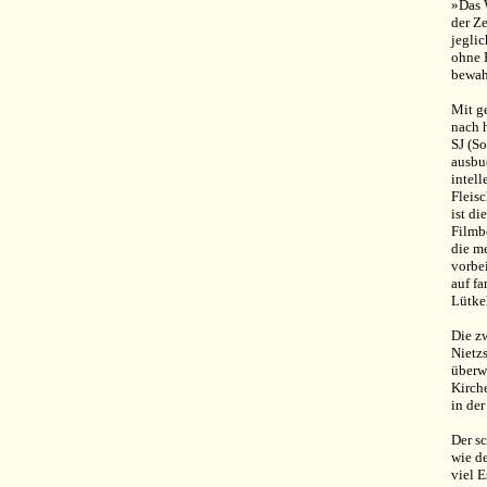
»Das 
der Z
jeglic
ohne 
bewah
Mit g
nach h
SJ (S
ausbuc
intel
Fleis
ist d
Filmb
die m
vorbei
auf fa
Lütkeh
Die z
Nietz
überw
Kirche
in de
Der s
wie d
viel E