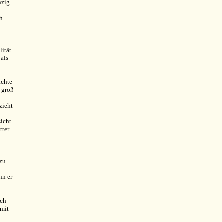
nzig
ch
lität
 als
achte
s groß
zieht
sicht
tter
 zu
nn er
ich
 mit