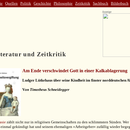
te
Quellen
Politik
Geschichte
Philosophie
Zeitkritik
Sachbuch
Bilderbuch
Anzeige
teratur und Zeitkritik
Am Ende verschwindet Gott in einer Kalkablagerung
Ludger Lütkehaus über seine Kindheit im finster norddeutschen 
V
on Timotheus Schneidegger
asie
zählt nicht nur in religiösen Gemeinschaften zu den schlimmsten Sünden. Wer
 einmal gekündigt hat und seinem ehemaligen »Arbeitgeber« zufällig wieder begeg