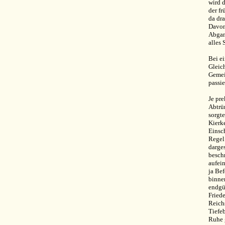
wird 
der fr
da dr
Davon
Abgan
alles 
Bei e
Gleic
Gemei
passi
Je pre
Abtrü
sorgte
Kierk
Einsc
Regel
darges
besch
aufein
ja Be
binne
endgül
Friede
Reichs
Tiefe
Ruhe 