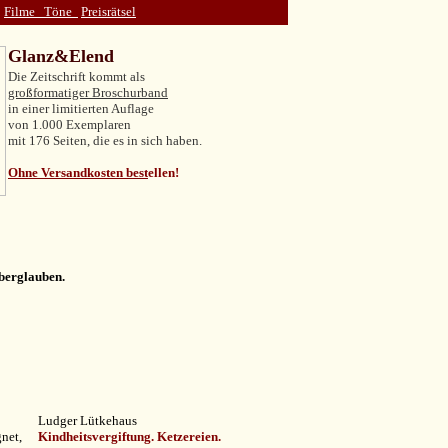
Filme
Töne
Preisrätsel
Glanz&Elend
Die Zeitschrift kommt als
großformatiger Broschurband
in einer limitierten Auflage
von 1.000 Exemplaren
mit 176 Seiten, die es in sich haben.
Ohne Versandkosten best
ellen!
Aberglauben.
Ludger Lütkehaus
net,
Kindheitsvergiftung. Ketzereien.