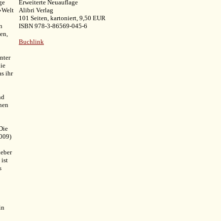
ge
Erweiterte Neuauflage
 »Welt
Alibri Verlag
101 Seiten, kartoniert, 9,50 EUR
n
ISBN 978-3-86569-045-6
en,
Buchlink
nter
ie
s ihr
nd
onen
Die
009)
ieber
 ist
s
in