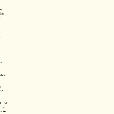
um
ren,
das
e
r
dem
r
he
haus
e
tte
t und
 das
er in