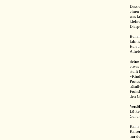
Dass 
einen
was k
klein
Diaspo
Benan
Jahrhu
Herau
Athei
Seine
etwas
stellt
»Kind
Prote
nämli
Frohs
den Gl
Versö
Lütkeh
Gener
Kann 
Kaise
nur de