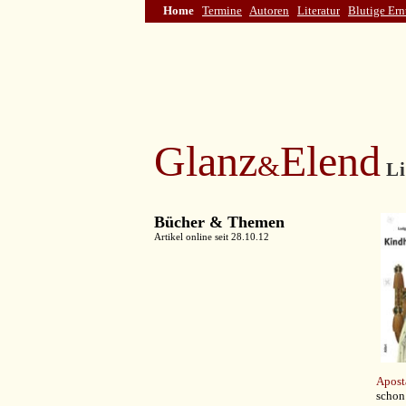
Home
Termine
Autoren
Literatur
Blutige Ern
Glanz
Elend
&
Li
Bücher & Themen
Artikel online seit 28.10.12
Apost
schon