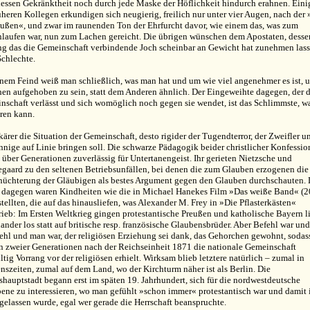
dessen Gekränktheit noch durch jede Maske der Höflichkeit hindurch erahnen. Eini
üheren Kollegen erkundigen sich neugierig, freilich nur unter vier Augen, nach der
außen«, und zwar im raunenden Ton der Ehrfurcht davor, wie einem das, was zum
laufen war, nun zum Lachen gereicht. Die übrigen wünschen dem Apostaten, desse
g das die Gemeinschaft verbindende Joch scheinbar an Gewicht hat zunehmen lass
Schlechte.
inem Feind weiß man schließlich, was man hat und um wie viel angenehmer es ist, u
hen aufgehoben zu sein, statt dem Anderen ähnlich. Der Eingeweihte dagegen, der d
nschaft verlässt und sich womöglich noch gegen sie wendet, ist das Schlimmste, wa
eren kann.
kärer die Situation der Gemeinschaft, desto rigider der Tugendterror, der Zweifler u
nnige auf Linie bringen soll. Die schwarze Pädagogik beider christlicher Konfessi
 über Generationen zuverlässig für Untertanengeist. Ihr gerieten Nietzsche und
egaard zu den seltenen Betriebsunfällen, bei denen die zum Glauben erzogenen die
hüchterung der Gläubigen als bestes Argument gegen den Glauben durchschauten. 
 dagegen waren Kindheiten wie die in Michael Hanekes Film »Das weiße Band« (2
tellten, die auf das hinausliefen, was Alexander M. Frey in »Die Pflasterkästen«
rieb: Im Ersten Weltkrieg gingen protestantische Preußen und katholische Bayern l
ander los statt auf britische resp. französische Glaubensbrüder. Aber Befehl war und
fehl und man war, der religiösen Erziehung sei dank, das Gehorchen gewohnt, sodas
n zweier Generationen nach der Reichseinheit 1871 die nationale Gemeinschaft
tig Vorrang vor der religiösen erhielt. Wirksam blieb letztere natürlich – zumal in
nszeiten, zumal auf dem Land, wo der Kirchturm näher ist als Berlin. Die
hauptstadt begann erst im späten 19. Jahrhundert, sich für die nordwestdeutsche
bene zu interessieren, wo man gefühlt »schon immer« protestantisch war und damit 
gelassen wurde, egal wer gerade die Herrschaft beanspruchte.