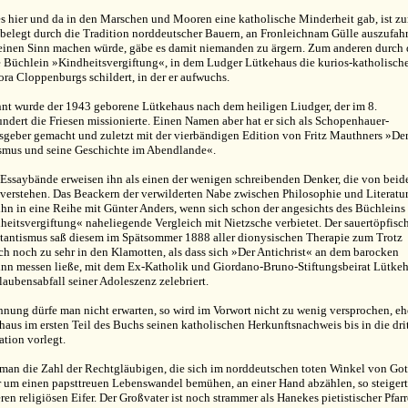
es hier und da in den Marschen und Mooren eine katholische Minderheit gab, ist z
 belegt durch die Tradition norddeutscher Bauern, an Fronleichnam Gülle auszufah
einen Sinn machen würde, gäbe es damit niemanden zu ärgern. Zum anderen durch 
e Büchlein »Kindheitsvergiftung«, in dem Ludger Lütkehaus die kurios-katholisch
ra Cloppenburgs schildert, in der er aufwuchs.
nt wurde der 1943 geborene Lütkehaus nach dem heiligen Liudger, der im 8.
ndert die Friesen missionierte. Einen Namen aber hat er sich als Schopenhauer-
sgeber gemacht und zuletzt mit der vierbändigen Edition von Fritz Mauthners »De
smus
und seine Geschichte im Abendlande«.
 Essaybände erweisen ihn als einen der wenigen schreibenden Denker, die von bei
 verstehen. Das Beackern der verwilderten Nabe zwischen Philosophie und Literatu
 ihn in eine Reihe mit Günter Anders, wenn sich schon der angesichts des Büchleins
heitsvergiftung« naheliegende Vergleich mit Nietzsche verbietet. Der sauertöpfisc
stantismus saß diesem im Spätsommer 1888 aller dionysischen Therapie zum Trotz
ch noch zu sehr in den Klamotten, als dass sich »Der Antichrist« an dem barocken
inn messen ließe, mit dem Ex-Katholik und Giordano-Bruno-Stiftungsbeirat Lütke
aubensabfall seiner Adoleszenz zelebriert.
hnung dürfe man nicht erwarten, so wird im Vorwort nicht zu wenig versprochen, eh
aus im ersten Teil des Buchs seinen katholischen Herkunftsnachweis bis in die dri
ation vorlegt.
man die Zahl der Rechtgläubigen, die sich im norddeutschen toten Winkel von Got
r um einen papsttreuen Lebenswandel bemühen, an einer Hand abzählen, so steigert
ren religiösen Eifer. Der Großvater ist noch strammer als Hanekes pietistischer Pfarr