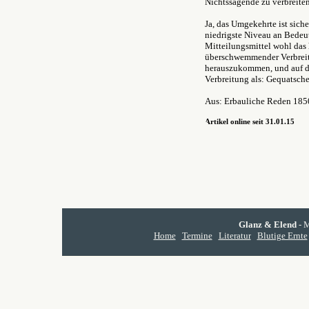
Nichtssagende zu verbreiten
Ja, das Umgekehrte ist siche
niedrigste Niveau an Bedeut
Mitteilungsmittel wohl das 
überschwemmender Verbreitu
herauszukommen, und auf de
Verbreitung als: Gequatsche!
Aus: Erbauliche Reden 185
Artikel online seit 31.01.15
Glanz & Elend
- M
Home
Termine
Literatur
Blutige Ernte