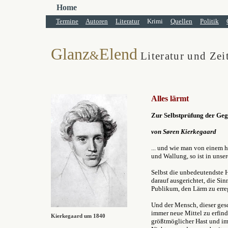
Home
Termine
Autoren
Literatur
Krimi
Quellen
Politik
Glanz
Elend
&
Literatur und Zei
Alles lärmt
Zur Selbstprüfung der Ge
von Søren Kierkegaard
... und wie man von einem h
und Wallung, so ist in unsere
Selbst die unbedeutendste 
darauf ausgerichtet, die Si
Publikum, den Lärm zu erre
Und der Mensch, dieser gesc
immer neue Mittel zu erfin
Kierkegaard um 1840
größtmöglicher Hast und i