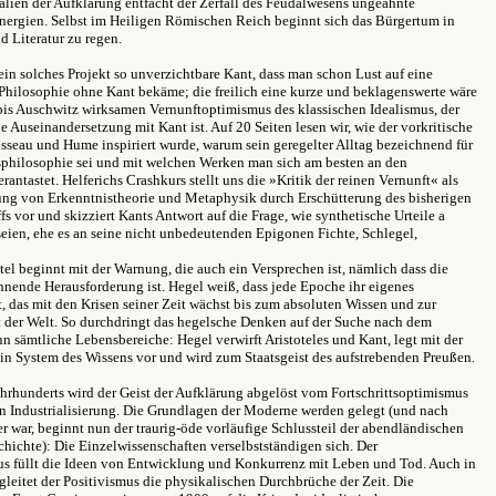
Italien der Aufklärung entfacht der Zerfall des Feudalwesens ungeahnte
Energien. Selbst im Heiligen Römischen Reich beginnt sich das Bürgertum in
d Literatur zu regen.
r ein solches Projekt so unverzichtbare Kant, dass man schon Lust auf eine
Philosophie ohne Kant bekäme; die freilich eine kurze und beklagenswerte wäre
bis Auschwitz wirksamen Vernunftoptimismus des klassischen Idealismus, der
de Auseinandersetzung mit Kant ist. Auf 20 Seiten lesen wir, wie der vorkritische
seau und Hume inspiriert wurde, warum sein geregelter Alltag bezeichnend für
sphilosophie sei und mit welchen Werken man sich am besten an den
antastet. Helferichs Crashkurs stellt uns die »Kritik der reinen Vernunft« als
ng von Erkenntnistheorie und Metaphysik durch Erschütterung des bisherigen
fs vor und skizziert Kants Antwort auf die Frage, wie synthetische Urteile a
seien, ehe es an seine nicht unbedeutenden Epigonen Fichte, Schlegel,
el beginnt mit der Warnung, die auch ein Versprechen ist, nämlich dass die
hnende Herausforderung ist. Hegel weiß, dass jede Epoche ihr eigenes
, das mit den Krisen seiner Zeit wächst bis zum absoluten Wissen und zur
 der Welt. So durchdringt das hegelsche Denken auf der Suche nach dem
n sämtliche Lebensbereiche: Hegel verwirft Aristoteles und Kant, legt mit der
n System des Wissens vor und wird zum Staatsgeist des aufstrebenden Preußen.
ahrhunderts wird der Geist der Aufklärung abgelöst vom Fortschrittsoptimismus
n Industrialisierung. Die Grundlagen der Moderne werden gelegt (und nach
er war, beginnt nun der traurig-öde vorläufige Schlussteil der abendländischen
hichte): Die Einzelwissenschaften verselbstständigen sich. Der
us füllt die Ideen von Entwicklung und Konkurrenz mit Leben und Tod. Auch in
leitet der Positivismus die physikalischen Durchbrüche der Zeit. Die