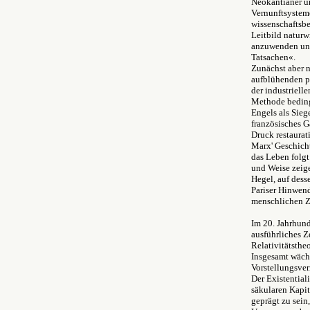
Neokantianer um
Vernunftsystem
wissenschaftsbe
Leitbild naturw
anzuwenden und 
Tatsachen«.
Zunächst aber n
aufblühenden po
der industrielle
Methode beding
Engels als Sieg
französisches G
Druck restaurat
Marx' Geschicht
das Leben folgt
und Weise zeige
Hegel, auf dess
Pariser Hinwen
menschlichen 
Im 20. Jahrhund
ausführliches Ze
Relativitätsthe
Insgesamt wächs
Vorstellungsver
Der Existential
säkularen Kapita
geprägt zu sein