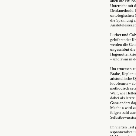
auch die Philos
Unterricht mit 
Denkmethode. He
ontologischen G
die Spannung z
Aristotelesreze
Luther und Calv
gebührender Kri
werden die Gen
ungeschönt die S
Hugenottenkrieg
– und zwar in d
Um ermessen zu
Brahe, Kepler u
aristotelische
Problemen – ab
methodisch setz
Welt, wie Helfe
dabei als letzt
Ganz anders dag
Macht.« wird z
folgen bald auc
Selbstbewussts
Im vierten Teil 
»spannendste un