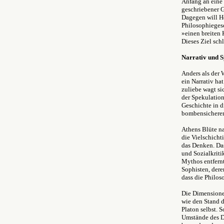
Anfang an eine 
geschriebener G
Dagegen will He
Philosophiegesc
»einen breiten 
Dieses Ziel sch
Narrativ und S
Anders als der 
ein Narrativ h
zuliebe wagt si
der Spekulation.
Geschichte in d
bombensicheren
Athens Blüte na
die Vielschicht
das Denken. D
und Sozialkriti
Mythos entfernt
Sophisten, dere
dass die Philos
Die Dimensione
wie den Stand d
Platon selbst. 
Umstände des De