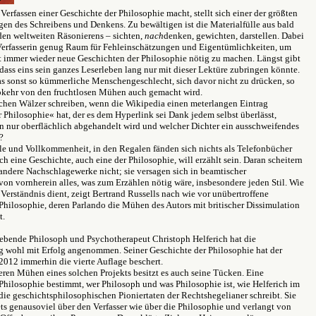
 Verfassen einer Geschichte der Philosophie macht, stellt sich einer der größten
en des Schreibens und Denkens. Zu bewältigen ist die Materialfülle aus bald
den weltweiten Räsonierens – sichten,
nach
denken, gewichten, darstellen. Dabei
 Verfasserin genug Raum für Fehleinschätzungen und Eigentümlichkeiten, um
t immer wieder neue Geschichten der Philosophie nötig zu machen. Längst gibt
 dass eins sein ganzes Leserleben lang nur mit dieser Lektüre zubringen könnte.
das sonst so kümmerliche Menschengeschlecht, sich davor nicht zu drücken, so
Abkehr von den fruchtlosen Mühen auch gemacht wird.
chen Wälzer schreiben, wenn die Wikipedia einen meterlangen Eintrag
 Philosophie« hat, der es dem Hyperlink sei Dank jedem selbst überlässt,
 nur oberflächlich abgehandelt wird und welcher Dichter ein ausschweifendes
?
le und Vollkommenheit, in den Regalen fänden sich nichts als Telefonbücher
h eine Geschichte, auch eine der Philosophie, will erzählt sein. Daran scheitern
ndere Nachschlagewerke nicht; sie versagen sich in beamtischer
on vornherein alles, was zum Erzählen nötig wäre, insbesondere jeden Stil. Wie
 Verständnis dient, zeigt Bertrand Russells nach wie vor unübertroffene
Philosophie, deren Parlando die Mühen des Autors mit britischer Dissimulation
t.
lebende Philosoph und Psychotherapeut Christoph Helferich hat die
g wohl mit Erfolg angenommen. Seiner Geschichte der Philosophie hat der
2012 immerhin die vierte Auflage beschert.
ren Mühen eines solchen Projekts besitzt es auch seine Tücken. Eine
Philosophie bestimmt, wer Philosoph und was Philosophie ist, wie Helferich im
die geschichtsphilosophischen Pioniertaten der Rechtshegelianer schreibt. Sie
ets genausoviel über den Verfasser wie über die Philosophie und verlangt von