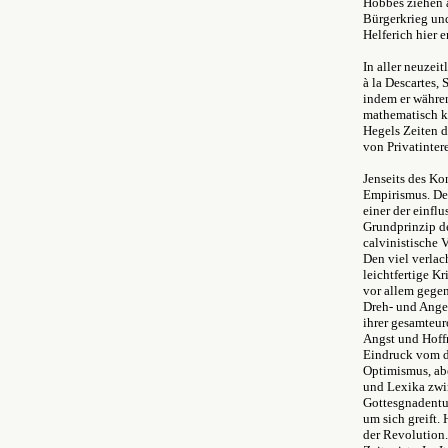
Hobbes ziehen a
Bürgerkrieg und
Helferich hier
In aller neuzei
à la Descartes,
indem er währen
mathematisch kl
Hegels Zeiten 
von Privatinte
Jenseits des Ko
Empirismus. Der
einer der einflu
Grundprinzip de
calvinistische 
Den viel verlac
leichtfertige K
vor allem gegen
Dreh- und Angel
ihrer gesamteu
Angst und Hoffn
Eindruck vom da
Optimismus, abe
und Lexika zwi
Gottesgnadentum
um sich greift.
der Revolution.