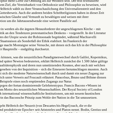
ophie mehr Liebe zur Ordnung als zur Weisheit sein. Der rein textbasierte
dem Ziel, die Vereinbarkeit von Orthodoxie und Philosophie zu beweisen, wird
lferich wählt zu ihrer Veranschaulichung den Universalienstreit und den
ottesbeweis. Auch die anderen beiden Schriftreligionen haben in dieser Zeit
wischen Glaube und Vernunft zu bewältigen und weisen mit ihrer
ption um die Jahrtausendwende eine weitere Parallele auf.
in werden als die ärgsten Herausforderer der angeschlagenen Kirche – mit
tik an den Tendenzen protestantischen Denkens – vorgestellt. In der Literatur
res der Utopie sowie der Robinsonade begründet, während Machiavelli
taatsraison als Sonderfall der Ethik etabliert. Im Frankreich der
e macht Montaigne seine Versuche, mit denen sich das Ich in der Philosophie
er Hauptrolle – endgültig durchsetzt.
 können, was die neuzeitlichen Paradigmenwechsel durch Galilei, Kopernikus,
nd später Newton bedeuteten, erklärt Helferich zunächst die 1.500 Jahre gültige
 Qualitätenphysik und deren nun umstürzenden Kosmos, aber auch mit welchen
gesehen von der Inquisition – sich die Erneuerer herumschlagen mussten. Auch
t sich die moderne Naturwissenschaft durch und damit ein neuer Zugang zur
rich unter Verweis auf Foucault erläutert. Paracelsus, Bruno und Böhme dienen
e Beispiele eines noch erspürenden Zugangs zur Natur.
egen der fortan dominierende Gelehrtentypus. Francis Bacons »Wissen ist
um Motto des neuzeitlichen Wissenschaftlers. Der Royal Society of London
h international wissenschaftliche Institutionen, um mit neuem faustischen
ein das Baconsche Prinzip zum Wohle der Nation in die Tat umzusetzen.
geht Helferich der Neuzeit (von Descartes bis Hegel) nach, die er die
d produktivste Epoche« seit Aristoteles und Platon nennt. Bodin, Grotius und