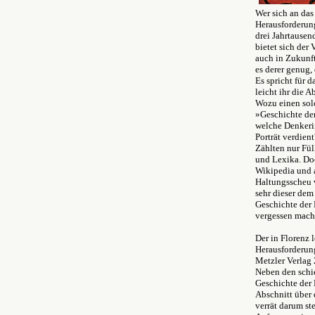
Wer sich an das
Herausforderung
drei Jahrtausen
bietet sich der
auch in Zukunf
es derer genug,
Es spricht für 
leicht ihr die 
Wozu einen sol
»Geschichte der
welche Denkerin
Porträt verdient
Zählten nur Fül
und Lexika. Doc
Wikipedia und a
Haltungsscheu v
sehr dieser dem
Geschichte der 
vergessen mach
Der in Florenz 
Herausforderun
Metzler Verlag 
Neben den schie
Geschichte der 
Abschnitt über 
verrät darum st