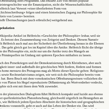
Offenbarung ihres Programms. Das erklärte Ziel von Heines populär
eistesgeschichte war die Emanzipation, nicht die Wissenschaftlichkeit.
lferich laut Vorwort »einer überlieferten Form von
hichtsschreibung« folgen und einen historischen Zugang zur Philosophie für
Kreis von Lesern« bereiten.
ließt Überraschungen (auch erfreuliche) weitgehend aus.
pekulation
Wikipedia-Artikel ist Helferichs »Geschichte der Philosophie« lesbar, weil sie
at. Es betont den Zusammenhang von Zeitgeist und Denken. Diesem Narrativ
ch Helferich auch mal aus der Sicherheit der Überlieferung heraus in die Ebenen
 Das geht gleich gut los im Kapitel über die Antike. Helferich flicht die übrige
ie der Philosophie ein, nicht nur um die Antike trotz des Mangels an
 Primärquellen im Umfang mit späteren Epochen mithalten zu lassen.
ch den Perserkriegen und der Demokratisierung durch Kleisthenes, aber auch
igkeit inner- und außerhalb der griechischen Welt fordern, fördern und formen
as
homo mensura
des Protagoras mag als Motto dieser Epoche gelten: Religions-
k sowie Rechtsrelativismus zeigen, wie weit sich die Philosophie bereits vom
 hat. Ihren Bruch mit dem vorsokratischen Offenbarungswissen vollziehen die
n von Platon bis Hegel reproduzierte Diffamierung als Wortverdreher verdeckt,
ophie sich erst mit ihnen dem Volk zuwendet.
n der platonischen Dialogform führt Helferich kompakt und luzide aus ebenso
er quellenkritischen Platonforschung, gleichwohl zögerlich im Herangehen an
So, wie Helferich jedem Epochen-Abschnitt die historischen und geographischen
nkens voranstellt, geht er auch auf das Leben der Denker ein. Das wird