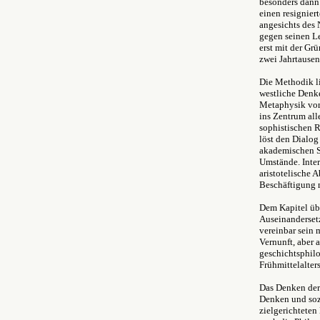
besonders dann 
einen resignier
angesichts des 
gegen seinen Le
erst mit der Gr
zwei Jahrtause
Die Methodik li
westliche Denke
Metaphysik vorb
ins Zentrum all
sophistischen 
löst den Dialog
akademischen St
Umstände. Inter
aristotelische 
Beschäftigung 
Dem Kapitel übe
Auseinanderset
vereinbar sein 
Vernunft, aber 
geschichtsphil
Frühmittelalter
Das Denken der 
Denken und soz
zielgerichteten