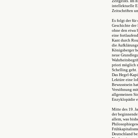
Zeitgeists. Im 
intellektuelle 
Zeitschriften un
Es folgt der fü
Geschichte der 
ohne den etwa 
eine fortlaufen
Kant durch Rous
die Aufklärung
Königsberger her
neue Grundlegu
Wahrheitsbegrif
priori möglich 
Schelling geht.
Das Hegel-Kapit
Lektüre eine lo
Bewusstsein hat
Versöhnung mit
allgemeinen Sin
Enzyklopädie ei
Mitte des 19. J
der beginnende
allem, was bish
Philosophiegesc
Frühkapitalism
Deutschland beg