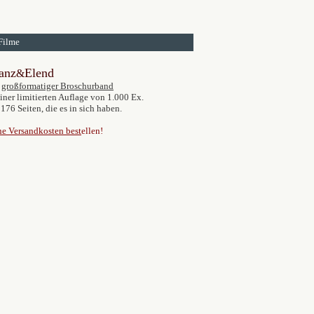
Filme
anz
Elend
&
großformatiger Broschurband
einer limitierten Auflage von 1.000 Ex.
 176 Seiten, die es in sich haben.
e Versandkosten best
ellen!