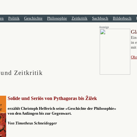
en
Politik
Geschichte
Philosophie
Zeitkritik
Sachbuch
Bilderbuch
Anzeige
Gl
Ein
in 
mit
Ohn
 und Zeitkritik
Solide und Seriös von Pythagoras bis Žižek
erzählt Christoph Helferich
seine »Geschichte der Philosophie«
v
on den Anfängen bis zur Gegenwart.
Von
Timotheus Schneidegger