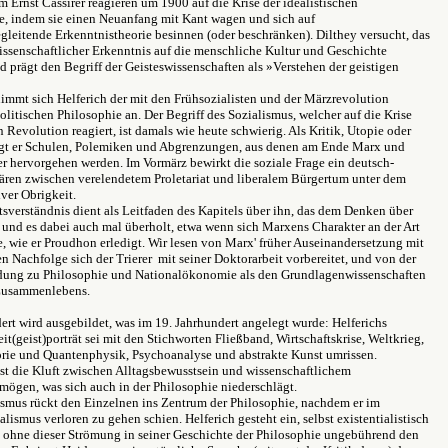
 Ernst Cassirer reagieren um 1900 auf die Krise der idealistischen
e, indem sie einen Neuanfang mit Kant wagen und sich auf
gleitende Erkenntnistheorie besinnen (oder beschränken). Dilthey versucht, das
issenschaftlicher Erkenntnis auf die menschliche Kultur und Geschichte
prägt den Begriff der Geisteswissenschaften als »Verstehen der geistigen
immt sich Helferich der mit den Frühsozialisten und der Märzrevolution
litischen Philosophie an. Der Begriff des Sozialismus, welcher auf die Krise
n Revolution reagiert, ist damals wie heute schwierig. Als Kritik, Utopie oder
t er Schulen, Polemiken und Abgrenzungen, aus denen am Ende Marx und
er hervorgehen werden. Im Vormärz bewirkt die soziale Frage ein deutsch-
ären zwischen verelendetem Proletariat und liberalem Bürgertum unter dem
iver Obrigkeit.
sverständnis dient als Leitfaden des Kapitels über ihn, das dem Denken über
 und es dabei auch mal überholt, etwa wenn sich Marxens Charakter an der Art
, wie er Proudhon erledigt. Wir lesen von Marx' früher Auseinandersetzung mit
en Nachfolge sich der Trierer mit seiner Doktorarbeit vorbereitet, und von der
dung zu Philosophie und Nationalökonomie als den Grundlagenwissenschaften
Zusammenlebens.
ert wird ausgebildet, was im 19. Jahrhundert angelegt wurde: Helferichs
it(geist)porträt sei mit den Stichworten Fließband, Wirtschaftskrise, Weltkrieg,
orie und Quantenphysik, Psychoanalyse und abstrakte Kunst umrissen.
t die Kluft zwischen Alltagsbewusstsein und wissenschaftlichem
mögen, was sich auch in der Philosophie niederschlägt.
ismus rückt den Einzelnen ins Zentrum der Philosophie, nachdem er im
lismus verloren zu gehen schien. Helferich gesteht ein, selbst existentialistisch
, ohne dieser Strömung in seiner Geschichte der Philosophie ungebührend den