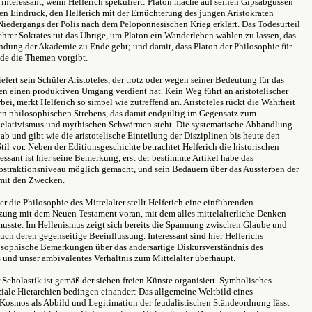
interessant, wenn Helferich spekuliert: Platon mache auf seinen Gipsabgüssen
ten Eindruck, den Helferich mit der Ernüchterung des jungen Aristokraten
Niedergangs der Polis nach dem Peloponnesischen Krieg erklärt. Das Todesurteil
hrer Sokrates tut das Übrige, um Platon ein Wanderleben wählen zu lassen, das
ündung der Akademie zu Ende geht; und damit, dass Platon der Philosophie für
nde die Themen vorgibt.
efert sein Schüler Aristoteles, der trotz oder wegen seiner Bedeutung für das
n einen produktiven Umgang verdient hat. Kein Weg führt an aristotelischer
ei, merkt Helferich so simpel wie zutreffend an. Aristoteles rückt die Wahrheit
en philosophischen Strebens, das damit endgültig im Gegensatz zum
Relativismus und mythischen Schwärmen steht. Die systematische Abhandlung
 ab und gibt wie die aristotelische Einteilung der Disziplinen bis heute den
il vor. Neben der Editionsgeschichte betrachtet Helferich die historischen
essant ist hier seine Bemerkung, erst der bestimmte Artikel habe das
Abstraktionsniveau möglich gemacht, und sein Bedauern über das Aussterben der
mit den Zwecken.
r die Philosophie des Mittelalter stellt Helferich eine einführenden
zung mit dem Neuen Testament voran, mit dem alles mittelalterliche Denken
musste. Im Hellenismus zeigt sich bereits die Spannung zwischen Glaube und
auch deren gegenseitige Beeinflussung. Interessant sind hier Helferichs
osophische Bemerkungen über das andersartige Diskursverständnis des
s und unser ambivalentes Verhältnis zum Mittelalter überhaupt.
Scholastik ist gemäß der sieben freien Künste organisiert. Symbolisches
iale Hierarchien bedingen einander: Das allgemeine Weltbild eines
 Kosmos als Abbild und Legitimation der feudalistischen Ständeordnung lässt