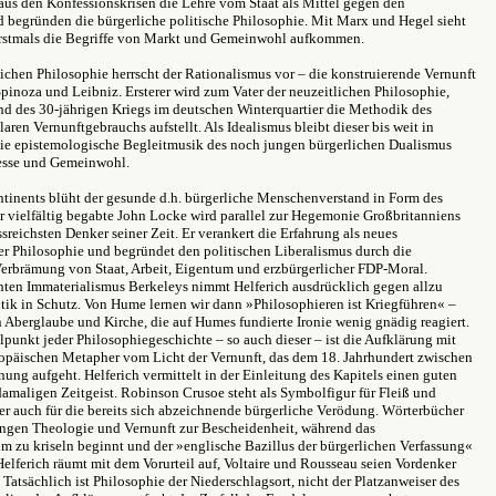
us den Konfessionskrisen die Lehre vom Staat als Mittel gegen den
 begründen die bürgerliche politische Philosophie. Mit Marx und Hegel sieht
 erstmals die Begriffe von Markt und Gemeinwohl aufkommen.
tlichen Philosophie herrscht der Rationalismus vor – die konstruierende Vernunft
 Spinoza und Leibniz. Ersterer wird zum Vater der neuzeitlichen Philosophie,
d des 30-jährigen Kriegs im deutschen Winterquartier die Methodik des
aren Vernunftgebrauchs aufstellt. Als Idealismus bleibt dieser bis weit in
die epistemologische Begleitmusik des noch jungen bürgerlichen Dualismus
resse und Gemeinwohl.
ntinents blüht der gesunde d.h. bürgerliche Menschenverstand in Form des
 vielfältig begabte John Locke wird parallel zur Hegemonie Großbritanniens
ssreichsten Denker seiner Zeit. Er verankert die Erfahrung als neues
r Philosophie und begründet den politischen Liberalismus durch die
Verbrämung von Staat, Arbeit, Eigentum und erzbürgerlicher FDP-Moral.
hten Immaterialismus Berkeleys nimmt Helferich ausdrücklich gegen allzu
ritik in Schutz. Von Hume lernen wir dann »Philosophieren ist Kriegführen« –
 Aberglaube und Kirche, die auf Humes fundierte Ironie wenig gnädig reagiert.
punkt jeder Philosophiegeschichte – so auch dieser – ist die Aufklärung mit
ropäischen Metapher vom Licht der Vernunft, das dem 18. Jahrhundert zwischen
ung aufgeht. Helferich vermittelt in der Einleitung des Kapitels einen guten
maligen Zeitgeist. Robinson Crusoe steht als Symbolfigur für Fleiß und
r auch für die bereits sich abzeichnende bürgerliche Verödung. Wörterbücher
ngen Theologie und Vernunft zur Bescheidenheit, während das
 zu kriseln beginnt und der »englische Bazillus der bürgerlichen Verfassung«
 Helferich räumt mit dem Vorurteil auf, Voltaire und Rousseau seien Vordenker
 Tatsächlich ist Philosophie der Niederschlagsort, nicht der Platzanweiser des