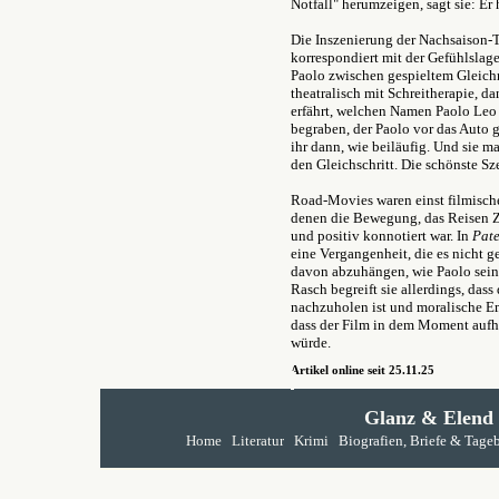
Notfall" herumzeigen, sagt sie: Er
Die Inszenierung der Nachsaison-T
korrespondiert mit der Gefühlslag
Paolo zwischen gespieltem Gleich
theatralisch mit Schreitherapie, d
erfährt, welchen Namen Paolo Leo
begraben, der Paolo vor das Auto g
ihr dann, wie beiläufig. Und sie m
den Gleichschritt. Die schönste Sz
Road-Movies waren einst filmisch
denen die Bewegung, das Reisen Z
und positiv konnotiert war. In
Pate
eine Vergangenheit, die es nicht g
davon abzuhängen, wie Paolo sein 
Rasch begreift sie allerdings, das
nachzuholen ist und moralische Em
dass der Film in dem Moment aufhör
würde.
Artikel online seit 25.11.25
Glanz & Elend
Home
Literatur
Krimi
Biografien, Briefe & Tage