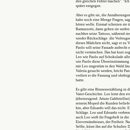
den gleichen Fehler machen". "Ich 
später entgegen.
Aber es gibt sie, die Annäherungen
habe noch eine Menge Fragen, sagt 
hören wolle. Einmal scherzen sie 
Ramazzotti, dann gehen sie surfen 
nachher seine Tattoos, während sie
wieder Rückschläge: die Verleugn
dieses Mädchen nicht, sagt er zu Va
Paolo will seine Fassade aufrecht 
nicht vermischen. Das hat kurz sog
Leo wie Paolo auf Schokolade allerg
wie Paolo diese Übereinstimmung rel
mit Leo ungestüm in den Wald läuf
Valeria gesucht werden, bricht Pa
verliert er die Fassung und ohrfeig
hatte.
Es gibt eine Binnenerzählung in di
Vater-Geschichte. Leo lernt den e
(überzeugend: Arturo Gabbriellini)
seinem Moped die Kunden beliefer
hin, aber Edoardo will das nicht.
Schläge. Leo und Edoardo verbrenn
auch Leo wirft ihr Frageheft in d
Einverständnisses, der Freiheit. 
Selfie, küsst ihn auf die Schulter.