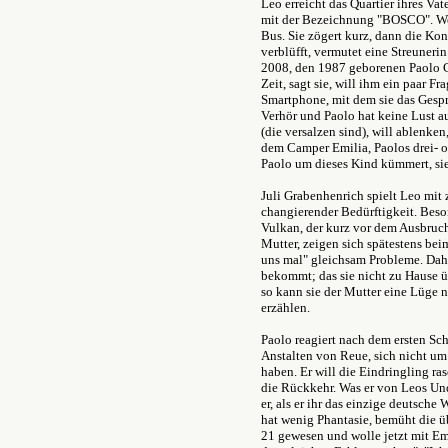
Leo erreicht das Quartier ihres Va
mit der Bezeichnung "BOSCO". Wen
Bus. Sie zögert kurz, dann die Kon
verblüfft, vermutet eine Streuner
2008, den 1987 geborenen Paolo Cu
Zeit, sagt sie, will ihm ein paar Fr
Smartphone, mit dem sie das Gesp
Verhör und Paolo hat keine Lust au
(die versalzen sind), will ablenke
dem Camper Emilia, Paolos drei- od
Paolo um dieses Kind kümmert, sie 
Juli Grabenhenrich spielt Leo mit 
changierender Bedürftigkeit. Beso
Vulkan, der kurz vor dem Ausbruch 
Mutter, zeigen sich spätestens be
uns mal" gleichsam Probleme. Daher
bekommt; das sie nicht zu Hause ü
so kann sie der Mutter eine Lüge n
erzählen.
Paolo reagiert nach dem ersten Sc
Anstalten von Reue, sich nicht u
haben. Er will die Eindringling ra
die Rückkehr. Was er von Leos Und
er, als er ihr das einzige deutsche
hat wenig Phantasie, bemüht die ü
21 gewesen und wolle jetzt mit Em