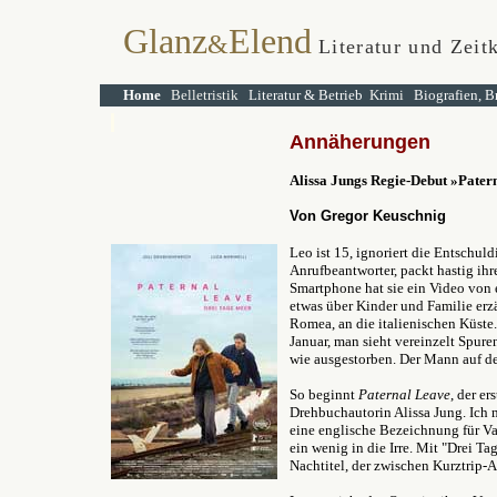
Glanz
Elend
&
Literatur und Zeit
Home
Belletristik
Literatur & Betrieb
Krimi
Biografien, B
Annäherungen
Alissa Jungs Regie-Debut
»
Pater
Von Gregor Keuschnig
Leo ist 15, ignoriert die Entschul
Anrufbeantworter, packt hastig ih
Smartphone hat sie ein Video von e
etwas über Kinder und Familie erz
Romea, an die italienischen Küste
Januar, man sieht vereinzelt Spuren
wie ausgestorben. Der Mann auf dem
So beginnt
Paternal Leave
, der er
Drehbuchautorin Alissa Jung. Ich m
eine englische Bezeichnung für Vate
ein wenig in die Irre. Mit "Drei T
Nachtitel, der zwischen Kurztrip