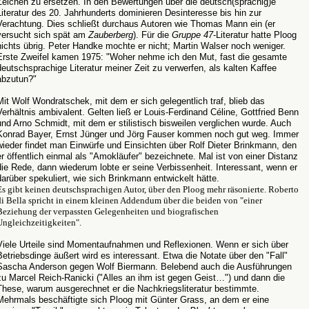
Zeichen zu ersetzen. In den Bewertungen über die deutsch(sprachig)e
Literatur des 20. Jahrhunderts dominieren Desinteresse bis hin zur
Verachtung. Dies schließt durchaus Autoren wie Thomas Mann ein (er
versucht sich spät am
Zauberberg
). Für die
Gruppe 47
-Literatur hatte Ploog
nichts übrig. Peter Handke mochte er nicht; Martin Walser noch weniger.
Erste Zweifel kamen 1975: "Woher nehme ich den Mut, fast die gesamte
deutschsprachige Literatur meiner Zeit zu verwerfen, als kalten Kaffee
abzutun?"
Mit Wolf Wondratschek, mit dem er sich gelegentlich traf, blieb das
Verhältnis ambivalent. Gelten ließ er Louis-Ferdinand Céline, Gottfried Benn
und Arno Schmidt, mit dem er stilistisch bisweilen verglichen wurde. Auch
Konrad Bayer, Ernst Jünger und Jörg Fauser kommen noch gut weg. Immer
wieder findet man Einwürfe und Einsichten über Rolf Dieter Brinkmann, den
er öffentlich einmal als "Amokläufer" bezeichnete. Mal ist von einer Distanz
die Rede, dann wiederum lobte er seine Verbissenheit. Interessant, wenn er
darüber spekuliert, wie sich Brinkmann entwickelt hätte.
Es gibt keinen deutschsprachigen Autor, über den Ploog mehr räsonierte. Roberto
di Bella spricht in einem kleinen Addendum über die beiden von "einer
Beziehung der verpassten Gelegenheiten und biografischen
Ungleichzeitigkeiten".
Viele Urteile sind Momentaufnahmen und Reflexionen. Wenn er sich über
Betriebsdinge äußert wird es interessant. Etwa die Notate über den "Fall"
Sascha Anderson gegen Wolf Biermann. Belebend auch die Ausführungen
zu Marcel Reich-Ranicki ("Alles an ihm ist gegen Geist…") und dann die
These, warum ausgerechnet er die Nachkriegsliteratur bestimmte.
Mehrmals beschäftigte sich Ploog mit Günter Grass, an dem er eine