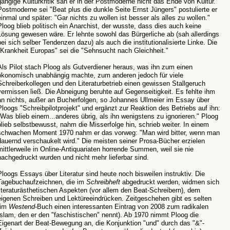
gängige Kulturkritik sah er in der Postmoderne nicht das Ende von Kultur.
Postmoderne sei "Beat plus die dunkle Seite Ernst Jüngers" postulierte er
einmal und später: "Gar nichts zu wollen ist besser als alles zu wollen."
Ploog blieb politisch ein Anarchist, der wusste, dass dies auch keine
Lösung gewesen wäre. Er lehnte sowohl das Bürgerliche ab (sah allerdings
bei sich selber Tendenzen dazu) als auch die institutionalisierte Linke. Die
"Krankheit Europas" sei die "Sehnsucht nach Gleichheit."
Als Pilot stach Ploog als Gutverdiener heraus, was ihn zum einen
ökonomisch unabhängig machte, zum anderen jedoch für viele
Schreiberkollegen und den Literaturbetrieb einen gewissen Stallgeruch
vermissen ließ. Die Abneigung beruhte auf Gegenseitigkeit. Es fehlte ihm
an nichts, außer an Bucherfolgen, so Johannes Ullmeier im Essay über
Ploogs "Schreibpilotprojekt" und ergänzt zur Reaktion des Betriebs auf ihn:
"Was blieb einem...anderes übrig, als ihn wenigstens zu ignorieren." Ploog
blieb selbstbewusst, nahm die Misserfolge hin, schrieb weiter. In einem
schwachen Moment 1970 nahm er das vorweg: "Man wird bitter, wenn man
dauernd verschaukelt wird." Die meisten seiner Prosa-Bücher erzielen
mittlerweile in Online-Antiquariaten horrende Summen, weil sie nie
nachgedruckt wurden und nicht mehr lieferbar sind.
Ploogs Essays über Literatur sind heute noch bisweilen instruktiv. Die
Tagebuchaufzeichnen, die im
Schreibheft
abgedruckt werden, widmen sich
literaturästhetischen Aspekten (vor allem den Beat-Schreibern), dem
eigenen Schreiben und Lektüreeindrücken. Zeitgeschehen gibt es selten
(im
Westend
-Buch einen interessanten Eintrag von 2008 zum radikalen
Islam, den er den "faschistischen" nennt). Ab 1970 nimmt Ploog die
Eigenart der Beat-Bewegung an, die Konjunktion "und" durch das "&"-