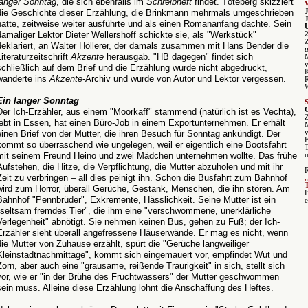
langer Sonntag
, die sich ebenfalls im
Schreibheft
findet. Töteberg skizziert
die Geschichte dieser Erzählung, die Brinkmann mehrmals umgeschrieben
hatte, zeitweise weiter ausführte und als einen Romananfang dachte. Sein
damaliger Lektor Dieter Wellershoff schickte sie, als "Werkstück"
deklariert, an Walter Höllerer, der damals zusammen mit Hans Bender die
Literaturzeitschrift
Akzente
herausgab. "HB dagegen" findet sich
M
v
schließlich auf dem Brief und die Erzählung wurde nicht abgedruckt,
K
wanderte ins
Akzente
-Archiv und wurde von Autor und Lektor vergessen.
R
Ein langer Sonntag
Der Ich-Erzähler, aus einem "Moorkaff" stammend (natürlich ist es Vechta),
lebt in Essen, hat einen Büro-Job in einem Exportunternehmen. Er erhält
M
einen Brief von der Mutter, die ihren Besuch für Sonntag ankündigt. Der
v
kommt so überraschend wie ungelegen, weil er eigentlich eine Bootsfahrt
mit seinem Freund Heino und zwei Mädchen unternehmen wollte. Das frühe
Aufstehen, die Hitze, die Verpflichtung, die Mutter abzuholen und mit ihr
Zeit zu verbringen – all dies peinigt ihn. Schon die Busfahrt zum Bahnhof
„
wird zum Horror, überall Gerüche, Gestank, Menschen, die ihn stören. Am
Bahnhof "Pennbrüder", Exkremente, Hässlichkeit. Seine Mutter ist ein
e
"seltsam fremdes Tier", die ihm eine "verschwommene, unerklärliche
Verlegenheit" abnötigt. Sie nehmen keinen Bus, gehen zu Fuß; der Ich-
Erzähler sieht überall angefressene Häuserwände. Er mag es nicht, wenn
die Mutter von Zuhause erzählt, spürt die "Gerüche langweiliger
Kleinstadtnachmittage", kommt sich eingemauert vor, empfindet Wut und
Zorn, aber auch eine "grausame, reißende Traurigkeit" in sich, stellt sich
vor, wie er "in der Brühe des Fruchtwassers" der Mutter geschwommen
sein muss. Alleine diese Erzählung lohnt die Anschaffung des Heftes.