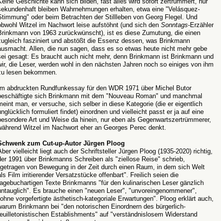
Keine Geschichte kann sich bilden, fast alles wird sofort zertrümmert, nur
sekundenhaft bleiben Wahrnehmungen erhalten, etwa eine "Velásquez-
Stimmung" oder beim Betrachten der Stillleben von Georg Flegel. Und
obwohl Witzel im Nachwort leise aufstöhnt (und sich den
Sonntags
-Erzähler
Brinkmann von 1963 zurückwünscht), ist es diese Zumutung, die einen
zugleich fasziniert und abstößt die Essenz dessen, was Brinkmann
ausmacht. Allen, die nun sagen, dass es so etwas heute nicht mehr gebe
sei gesagt: Es braucht auch nicht mehr, denn Brinkmann ist Brinkmann und
wir, die Leser, werden wohl in den nächsten Jahren noch so einiges von ihm
zu lesen bekommen.
Im abdruckten Rundfunkessay für den WDR 1971 über Michel Butor
beschäftigte sich Brinkmann mit dem "Nouveau Roman" und manchmal
meint man, er versuche, sich selber in diese Kategorie (die er eigentlich
unglücklich formuliert findet) einordnen und vielleicht passt er ja auf eine
besondere Art und Weise da hinein, nur eben als Gegenwartszertrümmerer,
während Witzel im Nachwort eher an Georges Perec denkt.
Schwenk zum Cut-up-Autor Jürgen Ploog
Aber vielleicht liegt auch der Schriftsteller Jürgen Ploog (1935-2020) richtig,
der 1991 über Brinkmanns Schreiben als "ziellose Reise" schrieb,
"getragen von Bewegung in der Zeit durch einen Raum, in dem sich Welt
als Film irritierender Versatzstücke offenbart". Freilich seien die
tagebuchartigen Texte Brinkmanns "für den kulinarischen Leser gänzlich
untauglich". Es brauche einen "neuen Leser", "unvoreingenommener",
"ohne vorgefertigte ästhetisch-kategoriale Erwartungen". Ploog erklärt auch,
warum Brinkmann bei "den notorischen Einordnern des bürgerlich-
feuilletonistischen Establishments" auf "verständnislosem Widerstand