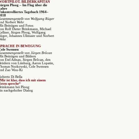
WORTPILOT. BILDERKAPITÄN
Jürgen Ploog – Im Flug über die
Jahre
Unkontrolliertes Tagebuch 1964–
2018
Zusammengestellt von Wolfgang Rüger
und Norbert Wehr
it Beiträgen und Fotos
on Rolf Dieter Brinkmann, Michael
ellner, Jürgen Ploog, Wolfgang
üger, Johannes Ullmaier und Norbert
Wehr
SPRACHE IN BEWEGUNG
Cole Swensen
Zusammengestellt von Jürgen Brôcan
it Beiträgen und Bildern
on Etel Adnan, Jürgen Brôcan, den
Brüdern von Limburg, Aaron Lopatin,
Thomas Nozkowski, Cole Swensen
und Zao Wou-Ki
Roberto Di Bella
Mir ist klar, dass ich mit einem
Toten spreche“
Brinkmann bei Ploog:
in nachgeholter Dialog