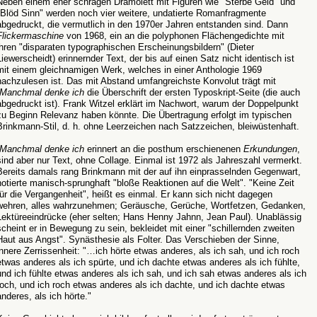
Neben einem eher schrägen Dramolett mit Figuren wie "Sterbe Geld" und
"Blöd Sinn" werden noch vier weitere, undatierte Romanfragmente
abgedruckt, die vermutlich in den 1970er Jahren entstanden sind. Dann
Flickermaschine
von 1968, ein an die polyphonen Flächengedichte mit
ihren "disparaten typographischen Erscheinungsbildern" (Dieter
Liewerscheidt) erinnernder Text, der bis auf einen Satz nicht identisch ist
mit einem gleichnamigen Werk, welches in einer Anthologie 1969
nachzulesen ist. Das mit Abstand umfangreichste Konvolut trägt mit
:Manchmal denke ich
die Überschrift der ersten Typoskript-Seite (die auch
abgedruckt ist). Frank Witzel erklärt im Nachwort, warum der Doppelpunkt
zu Beginn Relevanz haben könnte. Die Übertragung erfolgt im typischen
Brinkmann-Stil, d. h. ohne Leerzeichen nach Satzzeichen, bleiwüstenhaft.
:Manchmal denke ich
erinnert an die posthum erschienenen
Erkundungen
,
sind aber nur Text, ohne Collage. Einmal ist 1972 als Jahreszahl vermerkt.
Bereits damals rang Brinkmann mit der auf ihn einprasselnden Gegenwart,
notierte manisch-sprunghaft "bloße Reaktionen auf die Welt". "Keine Zeit
für die Vergangenheit", heißt es einmal. Er kann sich nicht dagegen
wehren, alles wahrzunehmen; Geräusche, Gerüche, Wortfetzen, Gedanken,
Lektüreeindrücke (eher selten; Hans Henny Jahnn, Jean Paul). Unablässig
scheint er in Bewegung zu sein, bekleidet mit einer "schillernden zweiten
Haut aus Angst". Synästhesie als Folter. Das Verschieben der Sinne,
innere Zerrissenheit: "…ich hörte etwas anderes, als ich sah, und ich roch
etwas anderes als ich spürte, und ich dachte etwas anderes als ich fühlte,
und ich fühlte etwas anderes als ich sah, und ich sah etwas anderes als ich
roch, und ich roch etwas anderes als ich dachte, und ich dachte etwas
anderes, als ich hörte."