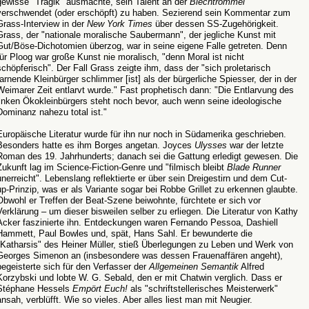
gewisse "Tragik" ausmachte, sein Talent an der
Blechtrommel
verschwendet (oder erschöpft) zu haben. Sezierend sein Kommentar zum
Grass-Interview in der
New York Times
über dessen SS-Zugehörigkeit.
Grass, der "nationale moralische Saubermann", der jegliche Kunst mit
Gut/Böse-Dichotomien überzog, war in seine eigene Falle getreten. Denn
für Ploog war große Kunst nie moralisch, "denn Moral ist nicht
schöpferisch". Der Fall Grass zeigte ihm, dass der "sich proletarisch
tarnende Kleinbürger schlimmer [ist] als der bürgerliche Spiesser, der in der
Weimarer Zeit entlarvt wurde." Fast prophetisch dann: "Die Entlarvung des
linken Ökokleinbürgers steht noch bevor, auch wenn seine ideologische
Dominanz nahezu total ist."
Europäische Literatur wurde für ihn nur noch in Südamerika geschrieben.
Besonders hatte es ihm Borges angetan. Joyces
Ulysses
war der letzte
Roman des 19. Jahrhunderts; danach sei die Gattung erledigt gewesen. Die
Zukunft lag im Science-Fiction-Genre und "filmisch bleibt
Blade Runner
unerreicht". Lebenslang reflektierte er über sein Dreigestirn und dem Cut-
up-Prinzip, was er als Variante sogar bei Robbe Grillet zu erkennen glaubte.
Obwohl er Treffen der Beat-Szene beiwohnte, fürchtete er sich vor
Verklärung – um dieser bisweilen selber zu erliegen. Die Literatur von Kathy
Acker faszinierte ihn. Entdeckungen waren Fernando Pessoa, Dashiell
Hammett, Paul Bowles und, spät, Hans Sahl. Er bewunderte die
"Katharsis" des Heiner Müller, stieß Überlegungen zu Leben und Werk von
Georges Simenon an (insbesondere was dessen Frauenaffären angeht),
begeisterte sich für den Verfasser der
Allgemeinen Semantik
Alfred
Korzybski und lobte W. G. Sebald, den er mit Chatwin verglich. Dass er
Stéphane Hessels
Empört Euch!
als "schriftstellerisches Meisterwerk"
ansah, verblüfft. Wie so vieles. Aber alles liest man mit Neugier.