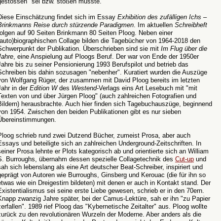
gestossen" sei bzw. stoßen musste.
Diese Einschätzung findet sich im Essay
Exhibition des zufälligen Ichs –
Brinkmanns Reise durch stürzende Paradigmen
. Im aktuellen
Schreibheft
folgen auf 90 Seiten Brinkmann 80 Seiten Ploog. Neben einer
(auto)biographischen Collage bilden die Tagebücher von 1964-2018 den
Schwerpunkt der Publikation. Überschrieben sind sie mit
Im Flug über die
Jahre
, eine Anspielung auf Ploogs Beruf. Der war von Ende der 1950er
Jahre bis zu seiner Pensionierung 1993 Berufspilot und betrieb das
Schreiben bis dahin sozusagen "nebenher". Kuratiert wurden die Auszüge
von Wolfgang Rüger, der zusammen mit David Ploog bereits im letzten
Jahr in der
Edition W
des
Westend
-Verlags eins Art Lesebuch mit "mit
Texten von und über Jürgen Ploog" (auch zahlreichen Fotografien und
Bildern) herausbrachte. Auch hier finden sich Tagebuchauszüge, beginnend
von 1954. Zwischen den beiden Publikationen gibt es nur sieben
Übereinstimmungen.
Ploog schrieb rund zwei Dutzend Bücher, zumeist Prosa, aber auch
Essays und beteiligte sich an zahlreichen Underground-Zeitschriften. In
seiner Prosa lehnte er Plots kategorisch ab und orientierte sich an William
S. Burroughs, übernahm dessen spezielle Collagetechnik des
Cut-up
und
sah sich lebenslang als eine Art deutscher Beat-Schreiber, inspiriert und
geprägt von Autoren wie Burroughs, Ginsberg und Kerouac (die für ihn so
etwas wie ein Dreigestirn bildeten) mit denen er auch in Kontakt stand. Der
Existentialismus sei seine erste Liebe gewesen, schrieb er in den 70ern.
Knapp zwanzig Jahre später, bei der Camus-Lektüre, sah er ihn "zu Papier
zerfallen". 1989 rief Ploog das "Kybernetische Zeitalter" aus. Ploog wollte
zurück zu den revolutionären Wurzeln der Moderne. Aber anders als die