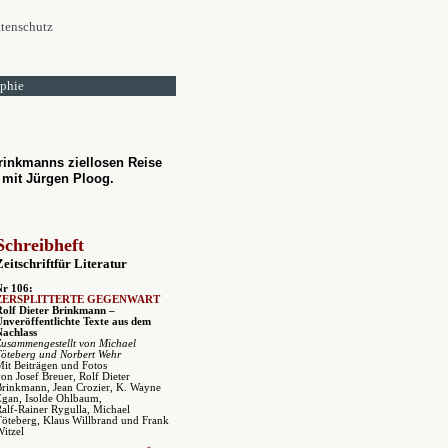
tenschutz
ophie
Brinkmanns ziellosen Reise
 mit Jürgen Ploog.
Schreibheft
Zeitschriftfür Literatur
Nr 106:
ZERSPLITTERTE GEGENWART
Rolf Dieter Brinkmann –
Unveröffentlichte Texte aus dem
Nachlass
Zusammengestellt von Michael
Töteberg und Norbert Wehr
it Beiträgen und Fotos
on Josef Breuer, Rolf Dieter
Brinkmann, Jean Crozier, K. Wayne
Egan, Isolde Ohlbaum,
alf-Rainer Rygulla, Michael
öteberg, Klaus Willbrand und Frank
itzel