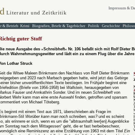
d
Impressum & Da
Literatur und Zeitkritik
ur & Betrieb
Krimi
Biografien, Briefe & Tagebücher
Politik
Geschichte
Philos
Richtig guter Stoff
Die neue Ausgabe des
»
Schreibheft
«
Nr. 106 befaßt sich mit Rolf Dieter 
durch Wahrnehmungsgewitter und lädt ein zu einem Flug über die Jahre
Von Lothar Struck
Seit die Witwe Maleen Brinkmann den Nachlass von Rolf Dieter Brinkmann
freigegeben und 2023 nach Marbach gegeben hatte, wird jetzt das Gebirge
seiner bisher unveröffentlichten Texte bestiegen. Im Frühjahr beginnt eine
Briefedition (Briefe von 1956-1958) bei
Wallstein
, herausgegeben von
Markus Fauser und Annkathrin Sonder. Und im neuen
Schreibheft
von
Norbert Wehr kann man eine erste Auswahl finden, getroffen und sparsam
kommentiert von Michael Töteberg.
M
Es beginnt mit einem Text aus 1971, überschrieben als Frage im
v
Brinkmann-Stil
Worüber kann man noch schreiben, was?
und es scheint
so, als erinnere er sich, wenn es um die "albtraumhaft leer[en] Augenblicke
R
am Sonntag nach dem Mittagessen" geht, die er fast herbeibeschwor,
T
W
womöglich eine Reminiszenz an eine Erzählung von 1963 mit dem Titel
Ein