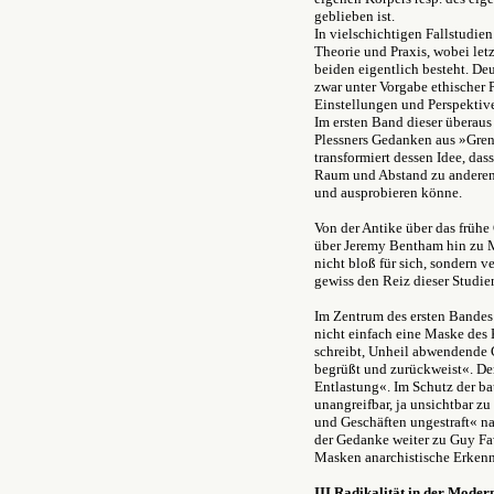
geblieben ist.
In vielschichtigen Fallstudien
Theorie und Praxis, wobei let
beiden eigentlich besteht. Deu
zwar unter Vorgabe ethischer 
Einstellungen und Perspektive
Im ersten Band dieser überaus
Plessners Gedanken aus »Gren
transformiert dessen Idee, da
Raum und Abstand zu anderen b
und ausprobieren könne.
Von der Antike über das früh
über Jeremy Bentham hin zu M
nicht bloß für sich, sondern v
gewiss den Reiz dieser Studie
Im Zentrum des ersten Bandes 
nicht einfach eine Maske des 
schreibt, Unheil abwendende G
begrüßt und zurückweist«. Der
Entlastung«. Im Schutz der ba
unangreifbar, ja unsichtbar z
und Geschäften ungestraft« na
der Gedanke weiter zu Guy Fa
Masken anarchistische Erken
III Radikalität in der Moder