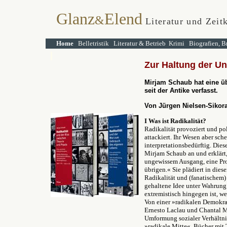
Glanz
Elend
&
Literatur und Zeit
Home
Belletristik
Literatur & Betrieb
Krimi
Biografien, B
Zur Haltung der U
Mirjam Schaub hat eine ü
seit der Antike verfasst.
Von Jürgen Nielsen-Sikor
I Was ist Radikalität?
Radikalität provoziert und po
attackiert. Ihr Wesen aber sch
interpretationsbedürftig. Die
Mirjam Schaub an und erklärt,
ungewissem Ausgang, eine Pro
übrigen.
«
Sie plädiert in dies
Radikalität und (fanatischem)
gehaltene Idee unter Wahrung d
extremistisch hingegen ist, wer
Von einer »radikalen Demokrat
Ernesto Laclau und Chantal 
Umformung sozialer Verhältnis
»radikale Mitte«, Bücher mit 