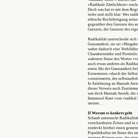
»Radikale Zärtlichkeit« ersch
Doch was hat es mit dem Begri
tiefer und stellt klar: Wer radik
ethische Rechtfertigung seine
gegenüber den Grenzen des an
Grenzen, die Grenzen des eige
Radikalität unterscheide sich
Grausamkeit, sie sei »Hingabe
wahre dadurch eine Vorbildfun
Charakterstärke und Persönlic
wahrsten Sinne des Wortes »ve
auch etwas anderes als Radika
einen Akt der Grausamkeit bei
Extremisten »durch die Selbs
containments
, der selbstaufe
In Anlehnung an Hannah Arendt
dieser Verweis auch Zustimmung
war doch Hannah Arendt, die 
Immanuel Kant vom »radikal 
meinte ...
II Worum es konkret geht
Schaub untersucht Radikalität
verschiedenen Zeiten und in v
entdeckt hierbei einen gemei
Populärkultur im Sinne des 
eigenen Körpers resp. des eig