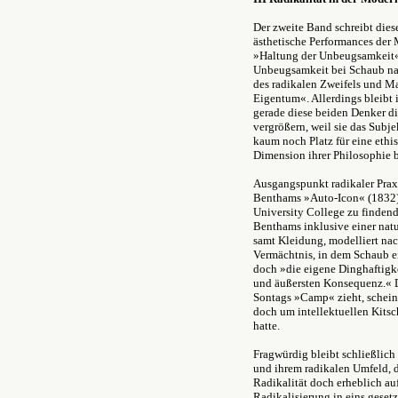
Der zweite Band schreibt diese
ästhetische Performances der 
»Haltung der Unbeugsamkeit« a
Unbeugsamkeit bei Schaub na
des radikalen Zweifels und Ma
Eigentum«. Allerdings bleibt
gerade diese beiden Denker di
vergrößern, weil sie das Subje
kaum noch Platz für eine ethi
Dimension ihrer Philosophie b
Ausgangspunkt radikaler Praxi
Benthams »Auto-Icon« (1832).
University College zu findend
Benthams inklusive einer nat
samt Kleidung, modelliert nac
Vermächtnis, in dem Schaub ei
doch »die eigene Dinghaftigke
und äußersten Konsequenz.« D
Sontags »Camp« zieht, scheint 
doch um intellektuellen Kits
hatte.
Fragwürdig bleibt schließlich
und ihrem radikalen Umfeld, d
Radikalität doch erheblich au
Radikalisierung in eins geset