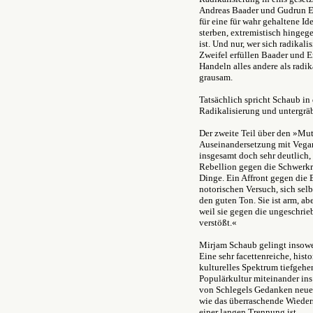
Andreas Baader und Gudrun En
für eine für wahr gehaltene Id
sterben, extremistisch hingegen
ist. Und nur, wer sich radikali
Zweifel erfüllen Baader und E
Handeln alles andere als radik
grausam.
Tatsächlich spricht Schaub i
Radikalisierung und untergräb
Der zweite Teil über den »Mu
Auseinandersetzung mit Vegan
insgesamt doch sehr deutlich, 
Rebellion gegen die Schwerkr
Dinge. Ein Affront gegen die 
notorischen Versuch, sich selb
den guten Ton. Sie ist arm, ab
weil sie gegen die ungeschri
verstößt.«
Mirjam Schaub gelingt insowei
Eine sehr facettenreiche, histo
kulturelles Spektrum tiefgehe
Populärkultur miteinander ins
von Schlegels Gedanken neues 
wie das überraschende Wieder
einer langen Trennung ist.