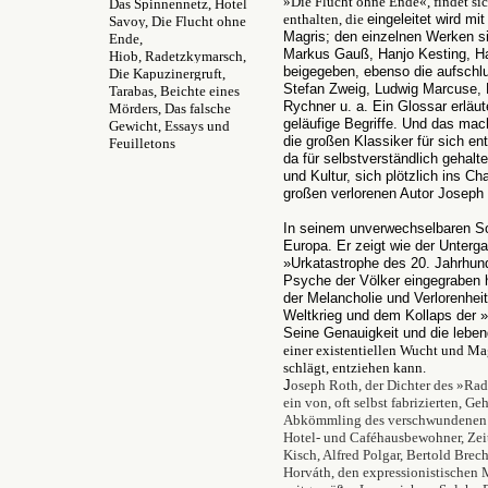
»Die Flucht ohne Ende«, findet s
Das Spinnennetz, Hotel
enthalten, die
eingeleitet wird m
Savoy, Die Flucht ohne
Magris; den einzelnen Werken si
Ende,
Markus Gauß, Hanjo Kesting, Ha
Hiob, Radetzkymarsch,
beigegeben, ebenso die aufschl
Die Kapuzinergruft,
Stefan Zweig, Ludwig Marcuse, 
Tarabas, Beichte eines
Rychner u. a. Ein Glossar erläu
Mörders, Das falsche
geläufige Begriffe. Und das ma
Gewicht, Essays und
die großen Klassiker für sich en
Feuilletons
da für selbstverständlich gehalt
und Kultur, sich plötzlich ins 
großen verlorenen Autor Joseph 
In seinem unverwechselbaren Sou
Europa. Er zeigt wie der Unterg
»Urkatastrophe des 20. Jahrhund
Psyche der Völker eingegraben h
der Melancholie und Verlorenhei
Weltkrieg und dem Kollaps der 
Seine Genauigkeit und die lebend
einer existentiellen Wucht und Mag
schlägt, entziehen kann.
J
oseph Roth, der Dichter des »Rad
ein von, oft selbst fabrizierten, 
Abkömmling des verschwundenen o
Hotel- und Caféhausbewohner, Zei
Kisch, Alfred Polgar, Bertold Bre
Horváth, den expressionistischen M