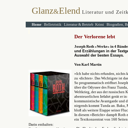
Glanz
Elend
&
Literatur und Zeit
Home
Belletristik
Literatur & Betrieb
Krimi
Biografien, B
Der Verlorene lebt
Joseph Roth »Werke« in 4 Bände
und Erzählungen in der Textge
Auswahl der besten Essays
.
Von Karl Martin
»Ich habe nichts erfunden, nichts 
zu ›dichten‹. Das Wichtigste ist d
So programmatisch eröffnet Josep
über die Odyssee des Franz Tunda, 
Weltkrieg, der aus der russischen K
abenteuerlichen Irrfahrt gerät er in
kommunistische Avantgarde und di
nirgends kommt Tunda an. Baku, Mo
bloß als weitere Etappe seiner Fluc
In diesem »Bericht« dampft Roth 
ein Textkonzentrat von 160 Seiten 
Darin enthalten: