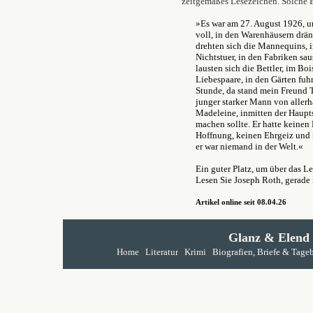
zeitgemäßes Lesezeichen. Solche 
»Es war am 27. August 1926, u
voll, in den Warenhäusern drän
drehten sich die Mannequins, 
Nichtstuer, in den Fabriken sau
lausten sich die Bettler, im Bo
Liebespaare, in den Gärten fuh
Stunde, da stand mein Freund T
junger starker Mann von allerh
Madeleine, inmitten der Haupts
machen sollte. Er hatte keinen 
Hoffnung, keinen Ehrgeiz und 
er war niemand in der Welt.«
Ein guter Platz, um über das 
Lesen Sie Joseph Roth, gerade 
Artikel online seit 08.04.26
Glanz & Elend
Home
Literatur
Krimi
Biografien, Briefe & Tage