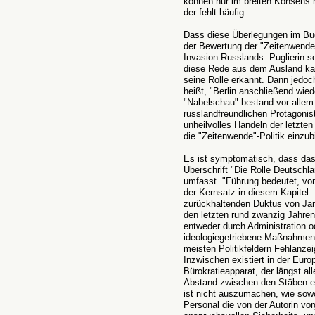
können nur im breiten Konsens m
der fehlt häufig.
Dass diese Überlegungen im Buch
der Bewertung der "Zeitenwende
Invasion Russlands. Puglierin s
diese Rede aus dem Ausland ka
seine Rolle erkannt. Dann jedoc
heißt, "Berlin anschließend wie
"Nabelschau" bestand vor allem 
russlandfreundlichen Protagonis
unheilvolles Handeln der letzte
die "Zeitenwende"-Politik einzub
Es ist symptomatisch, dass das 
Überschrift "Die Rolle Deutschla
umfasst. "Führung bedeutet, v
der Kernsatz in diesem Kapitel
zurückhaltenden Duktus von Jana
den letzten rund zwanzig Jahren
entweder durch Administration o
ideologiegetriebene Maßnahmen 
meisten Politikfeldern Fehlanzei
Inzwischen existiert in der Eur
Bürokratieapparat, der längst a
Abstand zwischen den Stäben ei
ist nicht auszumachen, wie sowo
Personal die von der Autorin v