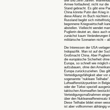
drei und zehn Jahren. Währendd
Armee fortlaufend; nicht nur die
Stand gebracht. Es gibt eine Pa
China könnte Putin den Krieg in
diese Allianz im Buch nüchtern
Russland begibt sich mittelfrist
begonnene Kriegswirtschaft kan
abstellen. Vielleicht wendet man
Puglierin deutet an, dass auch 
zunächst kaum Veränderungen br
militärische Szenarien nicht – a
Die Interessen der USA verlage
Indopazifik. Man ist auf der S
Großmacht China. Aber Puglierin
die europäische Sicherheit ohne d
Europa, so schnell wie möglich 
aufzubauen, ohne den Amerikane
Europa zurückzuziehen. Das gilt
Verteidigungsfähigkeit aber vor 
sogenannte "nukleare Teilhabe".
Luftwaffenstützpunkten in Belgi
oder der Türkei speziell ausger
taktischen Atomwaffen bestückt 
Verteidigungsmaßnahmen einges
über den Nuklearwaffeneinsatz l
Diese Teilhabe bildet einen wes
ist aber vollkommen abhängig von