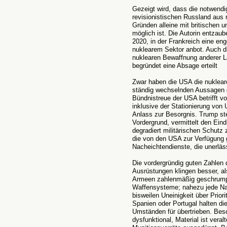
Gezeigt wird, dass die notwen
revisionistischen Russland aus m
Gründen alleine mit britischen 
möglich ist. Die Autorin entzau
2020, in der Frankreich eine e
nuklearem Sektor anbot. Auch d
nuklearen Bewaffnung anderer Lä
begründet eine Absage erteilt
Zwar haben die USA die nukleare 
ständig wechselnden Aussagen de
Bündnistreue der USA betrifft vo
inklusive der Stationierung von
Anlass zur Besorgnis. Trump stel
Vordergrund, vermittelt den Ein
degradiert militärischen Schutz
die von den USA zur Verfügung g
Nacheichtendienste, die unerläss
Die vordergründig guten Zahlen 
Ausrüstungen klingen besser, als
Armeen zahlenmäßig geschrumpft
Waffensysteme; nahezu jede Nati
bisweilen Uneinigkeit über Prior
Spanien oder Portugal halten di
Umständen für übertrieben. Bes
dysfunktional, Material ist veral