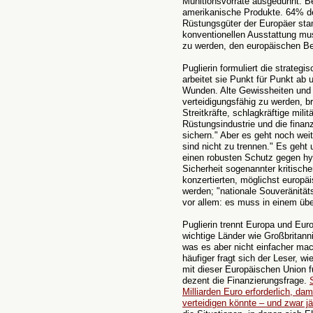
Munitionsvorräte ausgedünnt. Be
amerikanische Produkte. 64% der
Rüstungsgüter der Europäer st
konventionellen Ausstattung mu
zu werden, den europäischen Bei
Puglierin formuliert die strateg
arbeitet sie Punkt für Punkt ab u
Wunden. Alte Gewissheiten und
verteidigungsfähig zu werden, b
Streitkräfte, schlagkräftige mil
Rüstungsindustrie und die finanzi
sichern." Aber es geht noch weite
sind nicht zu trennen." Es geht
einen robusten Schutz gegen hyb
Sicherheit sogenannter kritischer 
konzertierten, möglichst europä
werden; "nationale Souveränitä
vor allem: es muss in einem ü
Puglierin trennt Europa und Eur
wichtige Länder wie Großbritann
was es aber nicht einfacher mac
häufiger fragt sich der Leser, wi
mit dieser Europäischen Union f
dezent die Finanzierungsfrage.
Milliarden Euro erforderlich, d
verteidigen könnte – und zwar jäh