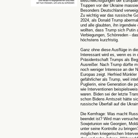
Beschwichtigungen der Europäer
Truppen vor der Ukraine massier
Besonders Deutschland verweiger
Zu wichtig war das russische G
2024, als Donald Trump aberma
und alle glaubten, ihn irgendwi
wollten, dass Trump sich Putin
Verbiegungen, Schönreden - das 
höchstens kurzfristig.
Ganz ohne diese Ausflüge in di
Interessant wird es, wenn es in 
Präsidentschaft Trumps als Beg
Ausreißer. Nach Trump dürfte mi
noch weniger Interesse an der N
Europas zeigt. Herfried Münkler
gefährlicher als Trump, weil int
Puglierin, eine Generation die 
wie Interventionen beispielsweis
waren. Biden sei der letzte Tra
schon Bidens Amtszeit hätte sic
russische Überfall auf die Ukrai
Die Kernfrage: Was macht Russl
beendet ist? Wird man versuche
Sowjetunion wie Georgien, Mold
unter seine Kontrolle zu bringe
möglichen kriegerischen Interv