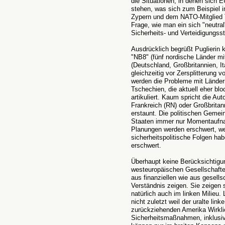
die Situationen, in denen sich
stehen, was sich zum Beispiel 
Zypern und dem NATO-Mitglied T
Frage, wie man ein sich "neutra
Sicherheits- und Verteidigungsst
Ausdrücklich begrüßt Puglierin k
"NB8" (fünf nordische Länder mit
(Deutschland, Großbritannien, It
gleichzeitig vor Zersplitterung
werden die Probleme mit Länder
Tschechien, die aktuell eher bl
artikuliert. Kaum spricht die Au
Frankreich (RN) oder Großbrita
erstaunt. Die politischen Gemei
Staaten immer nur Momentaufnahm
Planungen werden erschwert, we
sicherheitspolitische Folgen hab
erschwert.
Überhaupt keine Berücksichtigu
westeuropäischen Gesellschafte
aus finanziellen wie aus gesells
Verständnis zeigen. Sie zeigen s
natürlich auch im linken Milieu.
nicht zuletzt weil der uralte li
zurückziehenden Amerika Wirkli
Sicherheitsmaßnahmen, inklusive