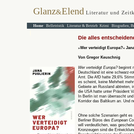
Glanz
Elend
&
Literatur und Zeit
Home
Belletristik
Literatur & Betrieb
Krimi
Biografien, B
Die alles entscheiden
»
Wer verteidigt Europa?
«
Jana
Von Gregor Keuschnig
Wer verteidigt Europa?
beginnt m
Deutschland ist eine schwarz-ro
Amt. Die AfD hatte 29,6% Stimme
es scheint, keine Mehrheit mehr
Gebiete an Russland abtreten, i
die USA hatte unter Präsident V
In Berlin ist man überrascht und 
Korridor das Baltikum an. Und 
Ohne solche Szenarien geht es n
Berliner Büros des
European Cou
will verdeutlichen, was geschehe
Kronzeugen sind die Entwicklun