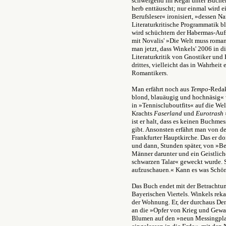
schweigend im Regal unter Büchern
herb enttäuscht; nur einmal wird e
Berufsleser« ironisiert, »dessen N
Literaturkritische Programmatik bl
wird schüchtern der Habermas-Aufs
mit Novalis' »Die Welt muss roman
man jetzt, dass Winkels' 2006 in 
Literaturkritik von Gnostiker und
drittes, vielleicht das in Wahrheit
Romantikers.
Man erfährt noch aus
Tempo
-Redak
blond, blauäugig und hochnäsig« 
in »Tenniscluboutfits« auf die Welt
Krachts
Faserland
und
Eurotrash
ist er halt, dass es keinen Buchm
gibt. Ansonsten erfährt man von d
Frankfurter Hauptkirche. Das er d
und dann, Stunden später, von »Be
Männer darunter und ein Geistliche
schwarzen Talar« geweckt wurde. S
aufzuschauen.« Kann es was Schö
Das Buch endet mit der Betrachtu
Bayerischen Viertels. Winkels reka
der Wohnung. Er, der durchaus Den
an die »Opfer von Krieg und Gewalt
Blumen auf den »neun Messingplat