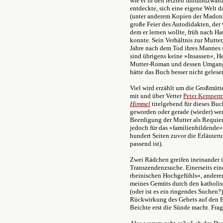
wie er in den letzten fünfundzwan
entdeckte, sich eine eigene Welt 
(unter anderem Kopien der Madonn
große Feier des Autodidakten, de
dem er lernen wollte, früh nach Ha
konnte. Sein Verhältnis zur Mutte
Jahre nach dem Tod ihres Mannes s
sind übrigens keine »Insassen«, He
Mutter-Roman und dessen Umgang 
hätte das Buch besser nicht gelese
Viel wird erzählt um die Großmütt
mit und über Vetter
Peter Kemperm
Himmel
titelgebend für dieses Bu
geworden oder gerade (wieder) werd
Beerdigung der Mutter als Requiem
jedoch für das »familienbildende
hundert Seiten zuvor die Erläuter
passend ist).
Zwei Rädchen greifen ineinander 
Transzendenzsuche. Einerseits ei
rheinischen Hochgefühls«, andere
meines Gemüts durch den katholis
(oder ist es ein ringendes Suchen?
Rückwirkung des Gebets auf den Be
Beichte erst die Sünde macht. Frage