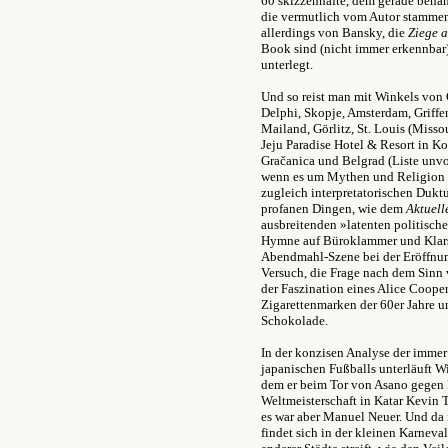
60 skizzenhafte, dem gerade beha
die vermutlich vom Autor stammen 
allerdings von Bansky, die
Ziege 
Book sind (nicht immer erkennbar)
unterlegt.
Und so reist man mit Winkels von 
Delphi, Skopje, Amsterdam, Griffe
Mailand, Görlitz, St. Louis (Misso
Jeju Paradise Hotel & Resort in K
Gračanica und Belgrad (Liste unvo
wenn es um Mythen und Religion g
zugleich interpretatorischen Dukt
profanen Dingen, wie dem
Aktuell
ausbreitenden »latenten politisch
Hymne auf Büroklammer und Klarsi
Abendmahl-Szene bei der Eröffnun
Versuch, die Frage nach dem Sinn
der Faszination eines Alice Coope
Zigarettenmarken der 60er Jahre 
Schokolade.
In der konzisen Analyse der immer
japanischen Fußballs unterläuft Wi
dem er beim Tor von Asano gegen 
Weltmeisterschaft in Katar Kevin T
es war aber Manuel Neuer. Und da 
findet sich in der kleinen Karneva