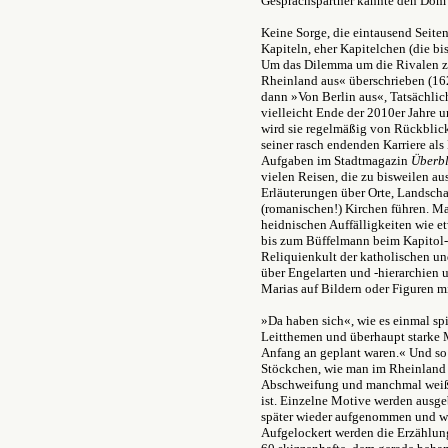
Gesprächspartner kannte den Dom 
Keine Sorge, die eintausend Seiten
Kapiteln, eher Kapitelchen (die bis
Um das Dilemma um die Rivalen zu 
Rheinland aus« überschrieben (162
dann »Von Berlin aus«, Tatsächlic
vielleicht Ende der 2010er Jahre 
wird sie regelmäßig von Rückblicke
seiner rasch endenden Karriere als
Aufgaben im Stadtmagazin
Überbl
vielen Reisen, die zu bisweilen a
Erläuterungen über Orte, Landsch
(romanischen!) Kirchen führen. M
heidnischen Auffälligkeiten wie 
bis zum Büffelmann beim Kapitol-
Reliquienkult der katholischen un
über Engelarten und -hierarchien 
Marias auf Bildern oder Figuren mi
»Da haben sich«, wie es einmal s
Leitthemen und überhaupt starke M
Anfang an geplant waren.« Und s
Stöckchen, wie man im Rheinland s
Abschweifung und manchmal weiß m
ist. Einzelne Motive werden ausge
später wieder aufgenommen und wi
Aufgelockert werden die Erzählun