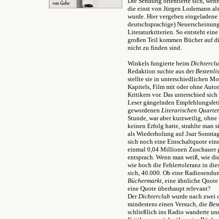
Die Sendung orientierte sich, wenn
die einst von Jürgen Lodemann als 
wurde. Hier vergeben eingeladene K
deutschsprachige) Neuerscheinung
Literaturkriterien. So entsteht ei
großen Teil kommen Bücher auf die
nicht zu finden sind.
Winkels fungierte beim
Dichtercl
Redaktion suchte aus der
Bestenli
stellte sie in unterschiedlichen M
Kapitels, Film mit oder ohne Auto
Kritikers vor. Das unterschied si
Leser gängelnden Empfehlungsfet
gewordenen
Literarischen Quartet
Stunde, war aber kurzweilig, ohne t
keinen Erfolg hatte, strahlte man s
als Wiederholung auf
3sat
Sonntag
sich noch eine Einschaltquote e
einmal 0,04 Millionen Zuschauer 
entsprach. Wenn man weiß, wie die
wie hoch die Fehlertoleranz in di
sich, 40.000. Ob eine Radiosendu
Büchermarkt
, eine ähnliche Quote
eine Quote überhaupt relevant?
Der
Dichterclub
wurde nach zwei od
mindestens einen Versuch, die
Bes
schließlich ins Radio wanderte un