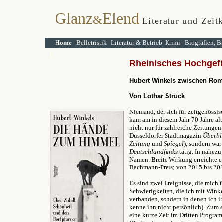
Glanz
Elend
&
Literatur und Zeit
Home
Belletristik
Literatur & Betrieb
Krimi
Biografien, B
Rheinisches Hochgefü
Hubert Winkels zwischen Rom
Von Lothar Struck
Niemand, der sich für zeitgenössisc
kam am in diesem Jahr 70 Jahre al
nicht nur für zahlreiche Zeitungen
Düsseldorfer Stadtmagazin
Überbl
Zeitung
und
Spiegel
), sondern war
Deutschlandfunks
tätig. In nahezu
Namen. Breite Wirkung erreichte er
Bachmann-Preis; von 2015 bis 2020
Es sind zwei Ereignisse, die mich 
Schwierigkeiten, die ich mit Winkel
verbanden, sondern in denen ich ih
kenne ihn nicht persönlich). Zum e
eine kurze Zeit im Dritten Progr