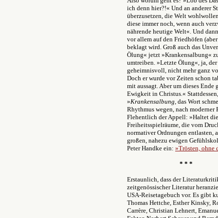
Also worum geht es? »Lob des Dase
ich denn hier?!« Und an anderer S
überzusetzen, die Welt wohlwollen
diese immer noch, wenn auch verzw
nährende heutige Welt«. Und dann p
vor allem auf den Friedhöfen (aber
beklagt wird. Groß auch das Unvers
Ölung« jetzt »Krankensalbung« zu 
umtreiben. »Letzte Ölung«, ja, der
geheimnisvoll, nicht mehr ganz von
Doch er wurde vor Zeiten schon ta
mit aussagt. Aber um dieses Ende 
Ewigkeit in Christus.« Stattdessen,
»
Krankensalbung,
das Wort schm
Rhythmus wegen, nach moderner F
Flehentlich der Appell: »Haltet di
Freiheitsspielräume, die vom Druc
normativer Ordnungen entlasten, a
großen, nahezu ewigen Gefühlskoll
Peter Handke ein:
»Trösten, ohne 
* * *
Erstaunlich, dass der Literaturkrit
zeitgenössischer Literatur heranz
USA-Reisetagebuch vor. Es gibt k
Thomas Hettche, Esther Kinsky, 
Carrère, Christian Lehnert, Emanu