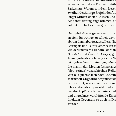
Mitteln an Literatur heranzuführen
seine Sache und als Tischer insisti
Sarkasmus. Warum soll denn Lesen
zweihundertjährige Projekt der Alp
längst würden doch alle lesen und 
Alphabetisierung angekommen. Und
zuletzt durchs Lesen so geworden s
Das Spiel ›Masse gegen den Einzel
an sich, für wenige zu schreiben«,
ab, um dann aber festzustellen: N
Baumgart und Peter Hamm seien frü
wie der »mittlere« Handke, der ihn
Heimkehr
und
Über die Dörfer
; ge
Avantgarde als auch gegen »die Ve
jetzt, ohne Verpflichtungen, könn
die man in den Medien fast zwang
(also: seinen) »anarchischen Refl
Winkels' präzise-tastender Redest
schimmert Ungeduld gegenüber den
beantwortet, sagt er dann leicht i
Ich war damals aufgewühlt und erin
Pensionär plötzlich die partei- un
und ungeahnte, verblüffende Einsi
direktem Gegensatz so doch in Di
standen.
* * *