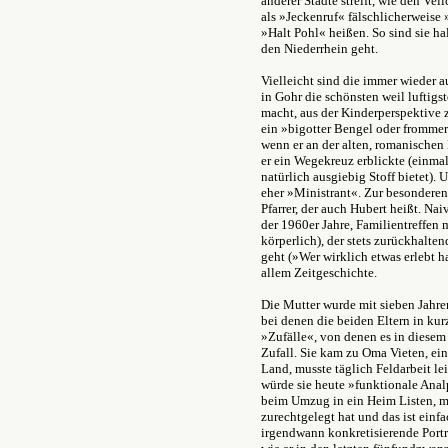
anderer Städte streift, wie den V
als »Jeckenruf« fälschlicherweise 
»Halt Pohl« heißen. So sind sie ha
den Niederrhein geht.
Vielleicht sind die immer wieder
in Gohr die schönsten weil luftigs
macht, aus der Kinderperspektive zu
ein »bigotter Bengel oder frommer
wenn er an der alten, romanische
er ein Wegekreuz erblickte (einmal
natürlich ausgiebig Stoff bietet). 
eher »Ministrant«. Zur besonderen
Pfarrer, der auch Hubert heißt. Na
der 1960er Jahre, Familientreffen 
körperlich), der stets zurückhalte
geht (»Wer wirklich etwas erlebt ha
allem Zeitgeschichte.
Die Mutter wurde mit sieben Jahre
bei denen die beiden Eltern in kurz
»Zufälle«, von denen es in diesem 
Zufall. Sie kam zu Oma Vieten, ein
Land, musste täglich Feldarbeit le
würde sie heute »funktionale Ana
beim Umzug in ein Heim Listen, mi
zurechtgelegt hat und das ist einfa
irgendwann konkretisierende Portra