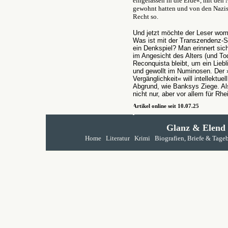
eingelassen in die Erde«, mit den
gewohnt hatten und von den Nazis 
Recht so.
Und jetzt möchte der Leser womö
Was ist mit der Transzendenz-Su
ein Denkspiel? Man erinnert sic
im Angesicht des Alters (und To
Reconquista bleibt, um ein Liebl
und gewollt im Numinosen. Der 
Vergänglichkeit« will intellektu
Abgrund, wie Banksys Ziege. Al
nicht nur, aber vor allem für Rhe
Artikel online seit 10.07.25
Glanz & Elend
Home
Literatur
Krimi
Biografien, Briefe & Tage