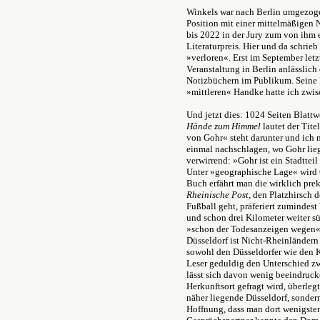
Winkels war nach Berlin umgezog
Position mit einer mittelmäßigen N
bis 2022 in der Jury zum von ihm 
Literaturpreis. Hier und da schrieb
»verloren«. Erst im September letz
Veranstaltung in Berlin anlässlich
Notizbüchern im Publikum. Seine
»mittleren« Handke hatte ich zwis
Und jetzt dies: 1024 Seiten Blatt
Hände zum Himmel
lautet der Tite
von Gohr« steht darunter und ich 
einmal nachschlagen, wo Gohr lieg
verwirrend: »Gohr ist ein Stadtte
Unter »geographische Lage« wird 
Buch erfährt man die wirklich prek
Rheinische Post
, den Platzhirsch
Fußball geht, präferiert zumindest
und schon drei Kilometer weiter s
»schon der Todesanzeigen wegen«.
Düsseldorf ist Nicht-Rheinländern
sowohl den Düsseldorfer wie den 
Leser geduldig den Unterschied z
lässt sich davon wenig beeindruck
Herkunftsort gefragt wird, überleg
näher liegende Düsseldorf, sondern
Hoffnung, dass man dort wenigste