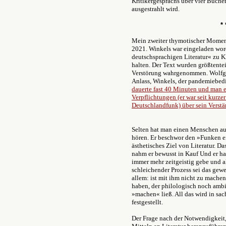
Kritikergesprächs über vier Büche
ausgestrahlt wird.
* * 
Mein zweiter thymotischer Moment
2021. Winkels war eingeladen wor
deutschsprachigen Literatur« zu K
halten. Der Text wurden größtente
Verstörung wahrgenommen. Wolfg
Anlass, Winkels, der pandemiebedi
dauerte fast 40 Minuten und man er
Verpflichtungen (er war seit kurze
Deutschlandfunk) über sein Verstän
Selten hat man einen Menschen aus 
hören. Er beschwor den »Funken e
ästhetisches Ziel von Literatur. Da
nahm er bewusst in Kauf Und er hade
immer mehr zeitgeistig gebe und a
schleichender Prozess sei das gewe
allem: ist mit ihm nicht zu machen
haben, der philologisch noch ambit
»machen« ließ. All das wird in sa
festgestellt.
Der Frage nach der Notwendigkeit, 