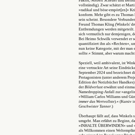
Faktor, Norbert Scheuer und Bernd
vollständig). Zwar schätzt er Mar
»radikal und böse-empört[en]« Kri
konform. Mehr gibt es zu Thomas M
sein scheint. Besondere Verbunde
Freund Thomas Kling (Winkels' dru
Entfremdungen werden mitgeteilt.
sich vermutlich nur demjenigen, d
Bei Heimo Schwilk verwendet er so
quantifiziert ihn als »Rechten«, u
nun keine Kategorie, mit der man
sollte.« Stimmt, aber warum macht
Speziell, weil ambivalent, ist Win
eine vertrackte Art seine Eindrüc
September 2024 und bezeichnet d
Protagonisten (unter anderem Proje
Edition der Notizbücher Handkes)
der
Bildverlust
erwähnt und einma
Namedropping-Anfall zur »angeli
»William Carlos Williams und Günt
immer das Wertvollste
).« (Kursiv 
Geschwister Tanner
.)
Überhaupt fällt auf, dass Winkels 
umgeht. Man erfährt zu Beginn, da
»INHALTE ÜBERWINDEN« und »I
als Willkommen einen Weltempfänge