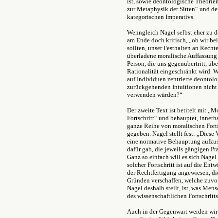
ist, sowie deontologische Theorie
zur Metaphysik der Sitten“ und de
kategorischen Imperativs.
Wenngleich Nagel selbst eher zu de
am Ende doch kritisch, „ob wir be
sollten, unser Festhalten an Rech
überladene moralische Auffassung 
Person, die uns gegenübertritt, üb
Rationalität eingeschränkt wird. W
auf Individuen zentrierte deontolo
zurückgehenden Intuitionen nicht 
verwenden würden?“
Der zweite Text ist betitelt mit „
Fortschritt“ und behauptet, inner
ganze Reihe von moralischen Forts
gegeben. Nagel stellt fest: „Diese
eine normative Behauptung aufzus
dafür gab, die jeweils gängigen Pr
Ganz so einfach will es sich Nage
solcher Fortschritt ist auf die E
der Rechtfertigung angewiesen, di
Gründen verschaffen, welche zuvor
Nagel deshalb stellt, ist, was Me
des wissenschaftlichen Fortschritt
Auch in der Gegenwart werden wi