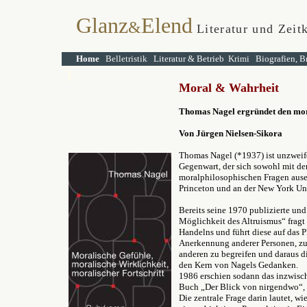
Glanz
Elend
&
Literatur und Zeit
Home
Belletristik
Literatur & Betrieb
Krimi
Biografien, B
Moral &
Wahrheit
Thomas Nagel ergründet den mora
Von Jürgen Nielsen-Sikora
Thomas Nagel (*1937) ist unzweife
Gegenwart, der sich sowohl mit der
moralphilosophischen Fragen ausein
Princeton und an der New York Uni
Bereits seine 1970 publizierte und
Möglichkeit des Altruismus“ fragt
Handelns und führt diese auf das 
Anerkennung anderer Personen, zur
anderen zu begreifen und daraus d
den Kern von Nagels Gedanken.
1986 erschien sodann das inzwisc
Buch „Der Blick von nirgendwo“, 
Die zentrale Frage darin lautet, w