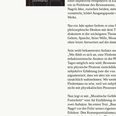
einer objektiven Perspektive in E
ein in Probleme des Bewusstseins, 
Nagels Idee, zwischen beiden, mit
vermitteln, bildet Ausgangspunkt
Werks.
Nur ein Jahr später lieferte er eine
philosophische Denken mit dem Tit
diskutiert er die wichtigsten Th
Gehirn, Sprache, freier Wille, Mor
ohne letzte Antworten auf die dam
Sein wohl bekanntester Aufsatz st
„Wie fühlt es sich an, eine Fleder
reduktionistische Ansätze in der P
Tages möglich sein wird, Bewussts
rein physische Prozesse zurückfüh
subjektive Erfahrung (wie die von
argumentiert, dass wir aber nie w
tatsächlich wahrnehmen. Wir werden
Fledermaus zu sein, weil wir subj
nicht mit physikalischen Prozesse
Nun legt er mit „Moralische Gefüh
Fortschritt“ eine Art Einführung i
zwei Aufsätze. Im ersten Text „Ba
Nagel vor der Folie seines eigene
Ethiken: Den Konsequentialismus, 