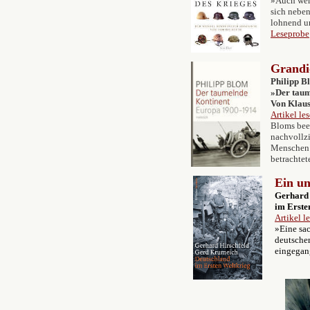
»Auch wen
sich neben
lohnend un
Leseprobe
Grandi
Philipp B
»Der taum
Von Klau
Artikel le
Bloms beei
nachvollz
Menschen 
betrachte
Ein un
Gerhard 
im Erste
Artikel l
»Eine sac
deutscher
eingegan