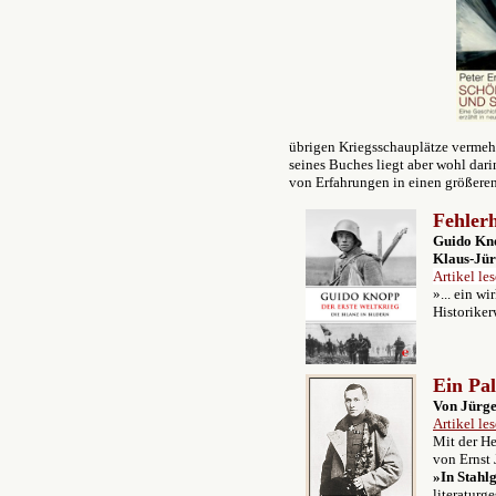
übrigen Kriegsschauplätze vermeh
seines Buches liegt aber wohl dari
von Erfahrungen in einen größere
Fehler
Guido Kno
Klaus-Jü
Artikel le
»... ein w
Historiker
E
in Pa
Von Jürge
Artikel le
Mit der He
von Ernst
»In Stahl
literaturg