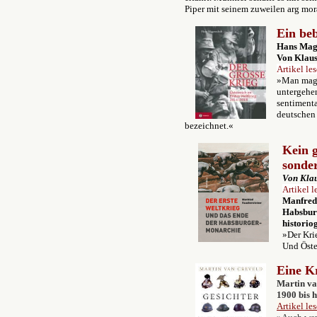
Piper mit seinem zuweilen arg mor
Ein be
Hans Mag
Von Klau
Artikel le
»Man mag 
untergehen
sentimenta
deutschen 
bezeichnet.«
Kein g
sonder
Von
Kla
Artikel l
Manfred
Habsburg
historio
»Der Krie
Und Öster
Eine Kr
Martin va
1900 bis 
Artikel le