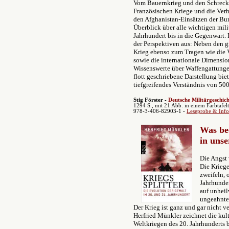
Vom Bauernkrieg und den Schrecke
Französischen Kriege und die Verh
den Afghanistan-Einsätzen der Bun
Überblick über alle wichtigen mil
Jahrhundert bis in die Gegenwart.
der Perspektiven aus: Neben den 
Krieg ebenso zum Tragen wie die V
sowie die internationale Dimension
Wissenswerte über Waffengattungen
flott geschriebene Darstellung bi
tiefgreifendes Verständnis von 500
Stig Förster -
Deutsche Militärgeschi
1294 S., mit 21 Abb. in einem Farbtafel
978-3-406-82903-1 -
Leseprobe & Info
Was be
in unse
Die Angst 
Die Kriege
zweifeln, 
Jahrhunder
auf unheil
ungeahnten
Der Krieg ist ganz und gar nicht 
Herfried Münkler zeichnet die kul
Weltkriegen des 20. Jahrhunderts b