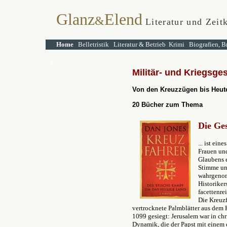
Glanz
Elend
&
Literatur und Zeit
Home
Belletristik
Literatur & Betrieb
Krimi
Biografien, B
Militär- und Kriegsge
Von den Kreuzzügen bis Heut
20 Bücher zum Thema
Die Ge
... ist ei
Frauen un
Glaubens e
Stimme und
wahrgenom
Historiker
facettenre
Die Kreuzf
vertrocknete Palmblätter aus dem H
1099 gesiegt: Jerusalem war in chr
Dynamik, die der Papst mit einem 