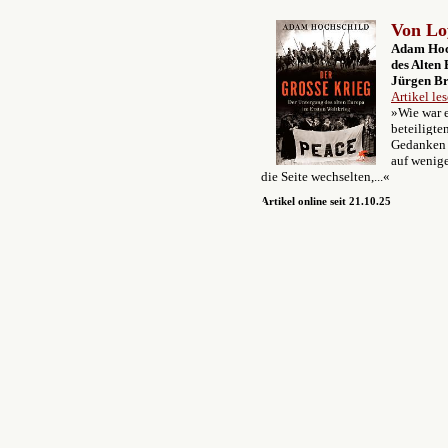
Von Loy
Adam Hoch
des Alten
Jürgen 
Artikel le
»Wie war e
beteiligte
Gedanken d
auf wenig
die Seite wechselten,...«
Artikel online seit 21.10.25