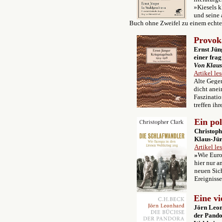
»Kiesels k
und seine 
Buch ohne Zweifel zu einem echte
Provoka
Ernst Jün
einer fra
Von Klau
Artikel le
Alte Gegen
dicht anei
Faszinati
treffen ih
Ein po
Christop
Klaus-Jü
Artikel le
»
Wie Euro
hier nur a
neuen Sic
Ereignisse
Eine vi
Jörn Leon
der Pand