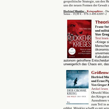
geopolitische Strategie, um den H
uns die neuen Formen der Gewalt u
Herfried Münkler -
Kriegssplitter
- Di
Seiten - 19,99 € - 978-3-499-63097-2
Theori
Franz-Ste
und milit
Von Greg
Text lesen
»
Kriege s
Menschen 
ökonomisc
unvermeid
Kalkulati
autonom getroffene Entscheidung
unweigerlich das Chaos ein, das
Größenw
Herfried Mü
und Ernst Pi
Von Gregor 
Artikel lesen
Obwohl Münkl
des Krieges s
Ausnahmen ve
zum Teil in a
erfährt. Münkler schafft es mit se