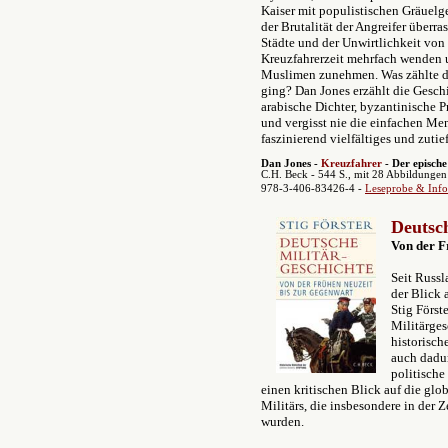
Kaiser mit populistischen Gräuelg
der Brutalität der Angreifer überra
Städte und der Unwirtlichkeit von 
Kreuzfahrerzeit mehrfach wenden 
Muslimen zunehmen. Was zählte 
ging? Dan Jones erzählt die Geschi
arabische Dichter, byzantinische 
und vergisst nie die einfachen Men
faszinierend vielfältiges und zuti
Dan Jones -
Kreuzfahrer
- Der episch
C.H. Beck - 544 S., mit 28 Abbildungen
978-3-406-83426-4 -
Leseprobe & Info
Deutsch
Von der F
Seit Russl
der Blick
Stig Först
Militärges
historisch
auch dadur
politische
einen kritischen Blick auf die gl
Militärs, die insbesondere in der
wurden.