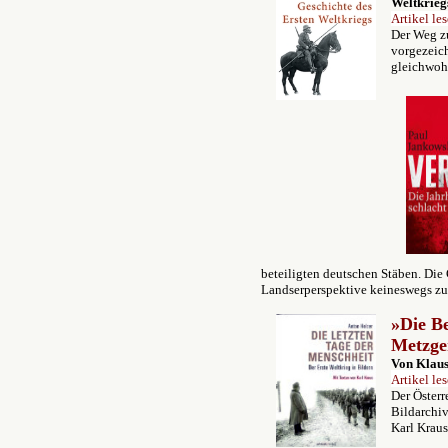
Weltkriegs
Artikel le
Der Weg z
vorgezeich
gleichwoh
beteiligten deutschen Stäben. Die
Landserperspektive keineswegs z
»
Die Be
Metzge
Von Klau
Artikel les
Der Österr
Bildarchiv
Karl Krau