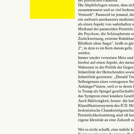
der politischen Paranoia“.
Die Altphilologen wissen, dass sic
zusammensetzt und so viel bedeut
Vernunft“. Paranoid ist jemand, d
ein weltweit anerkanntes medizinis
als einen Aspekt von wahnhaften 
Merkmal der paranoiden Persönlic
die Psychose, die Schizophrenie 
Zurückweisung, extreme Kränkbarke
Blödheit ohne Angst“, heißt es g
2“, in dem es im Kern darum geht,
werden.
Immer wieder verweisen Metz und S
hierbei auf einen Aspekt, der mein
Wahnsinn in der Politik der Gegenw
Infantilität der Herrschenden sowi
Infantilität goutieren: „Donald T
Selbstgenuss eines verzogenen Sie
Anhänger*innen, weil er so deren H
la Trump als Spiegel gesellschaftl
das Symptom einer kranken Gesells
Auch Haltlosigkeit, besser: die ha
Klassifikationssystem des ICD. Mi
hedonistische Charaktereigenschaf
Persönlichkeitsstörung sind oft he
eigene Identität an eine Zukunft 
Wer es nicht schafft, eine stabile 