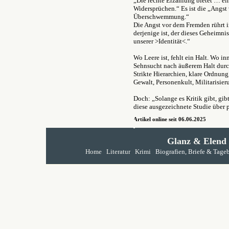
„Die rechte Erzählung bietet … e
Widersprüchen.“ Es ist die „Angst
Überschwemmung.“
Die Angst vor dem Fremden rührt 
derjenige ist, der dieses Geheimn
unserer >Identität<.“
Wo Leere ist, fehlt ein Halt. Wo in
Sehnsucht nach äußerem Halt durch
Strikte Hierarchien, klare Ordnung
Gewalt, Personenkult, Militarisie
Doch: „Solange es Kritik gibt, gib
diese ausgezeichnete Studie über p
Artikel online seit 06.06.2025
Glanz & Elend
Home
Literatur
Krimi
Biografien, Briefe & Tage