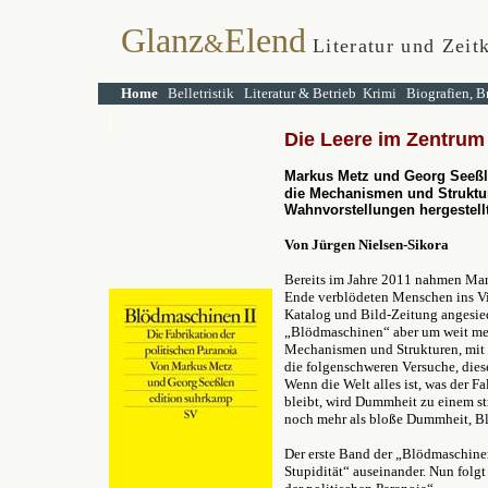
Glanz
Elend
&
Literatur und Zeit
Home
Belletristik
Literatur & Betrieb
Krimi
Biografien, B
Die Leere im Zentrum 
Markus Metz und Georg Seeß
die Mechanismen und Strukt
Wahnvorstellungen hergestell
Von Jürgen Nielsen-Sikora
Bereits im Jahre 2011 nahmen Mar
Ende verblödeten Menschen ins Vi
Katalog und Bild-Zeitung angesiede
„Blödmaschinen“ aber um weit meh
Mechanismen und Strukturen, mit
die folgenschweren Versuche, die
Wenn die Welt alles ist, was der Fa
bleibt, wird Dummheit zu einem st
noch mehr als bloße Dummheit, B
Der erste Band der „Blödmaschinen
Stupidität“ auseinander. Nun folgt