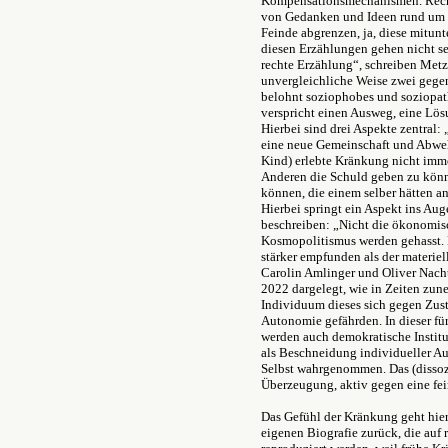
Kompensationsmechanismen. Recht
von Gedanken und Ideen rund um d
Feinde abgrenzen, ja, diese mitun
diesen Erzählungen gehen nicht s
rechte Erzählung“, schreiben Metz
unvergleichliche Weise zwei gegenl
belohnt soziophobes und soziopat
verspricht einen Ausweg, eine Lösu
Hierbei sind drei Aspekte zentral
eine neue Gemeinschaft und Abwehr
Kind) erlebte Kränkung nicht imm
Anderen die Schuld geben zu könn
können, die einem selber hätten 
Hierbei springt ein Aspekt ins Au
beschreiben: „Nicht die ökonomisc
Kosmopolitismus werden gehasst. D
stärker empfunden als der materiel
Carolin Amlinger und Oliver Nach
2022 dargelegt, wie in Zeiten zun
Individuum dieses sich gegen Zust
Autonomie gefährden. In dieser fü
werden auch demokratische Instit
als Beschneidung individueller A
Selbst wahrgenommen. Das (dissozi
Überzeugung, aktiv gegen eine fei
Das Gefühl der Kränkung geht hier
eigenen Biografie zurück, die auf 