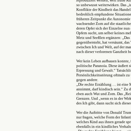
reproduziert werden, weil frühe K
so unbewusst weiterwirken. Das „i
Konflikte der Kindheit das Hande
bedrohlich empfundene Situationen
früheren Zeitpunkt die Autonomie 
wachsender Zorn auf die staatlich
deren Opfer sich der Einzelne nun 
Opfern sucht, um selber keines me
Metz und Seeßlen ergänzen: „Das 
gegenübersteht, hat versäumt, das
zwischen Ich und Welt, auf der m
nach dieser verlorenen Ganzheit be
Wer kein Leben aufbauen konnte, f
politische Paranoia. Diese äußert
Erpressung und Gewalt.“ Tatsächli
Persönlichkeitsstörung oftmals zu
gegen andere.
„Die rechte Erzählung … ist eine
annimmt, darf kindisch sein.“ Zu
eben auch Wut und Zorn. Das „Rei
Grenzen. Und „wenn es in der Wirk
des Ich gibt, dann sucht sich diese
Wer die Auftritte von Donald Trump
nur fragen, welche Form der Infan
welches Kind aus ihnen gerade spr
ebenfalls in ein kindliches Verhalt