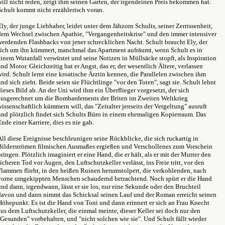
will nicht reden, zeigt ihm seinen Garten, der irgendeinen Preis bekommen hat.
Schult kommt nicht erzählerisch voran.
Ely, der junge Liebhaber, leidet unter dem Jähzorn Schults, seiner Zerrissenheit,
dem Wechsel zwischen Apathie, "Vergangenheitskrise" und den immer intensiver
werdenden Flashbacks von jener schrecklichen Nacht. Schult braucht Ely, der
sich um ihn kümmert, manchmal das Apartment aufräumt, wenn Schult es in
einem Wutanfall verwüstet und seine Notizen in Müllsäcke stopft, als Inspiration
und Motor. Gleichzeitig hat er Angst, das er, der wesentlich Ältere, verlassen
wird. Schult lernt eine kroatische Ärztin kennen, die Parallelen zwischen ihm
und sich zieht. Beide seien sie Flüchtlinge "vor den Toten", sagt sie. Schult lehnt
dieses Bild ab. An der Uni wird ihm ein Überflieger vorgesetzt, der sich
ausgerechnet um die Bombardements der Briten im Zweiten Weltkrieg
wissenschaftlich kümmern will, das "Zeitalter jenseits der Vergeltung" ausruft
und plötzlich findet sich Schults Büro in einem ehemaligen Kopierraum. Das
Ende einer Karriere, dies es nie gab.
All diese Ereignisse beschleunigen seine Rückblicke, die sich ruckartig in
Bilderströmen filmischen Ausmaßes ergießen und Verschollenes zum Vorschein
bringen. Plötzlich imaginiert er eine Hand, die er hält, als er mit der Mutter den
sicheren Tod vor Augen, den Luftschutzkeller verlässt, ins Freie tritt, vor den
Flammen flieht, in den heißen Ruinen herumstolpert, die verkohlenden, nach
vorne umgekippten Menschen schaudernd betrachtend. Noch spürt er die Hand
und dann, irgendwann, lässt er sie los, nur eine Sekunde oder den Bruchteil
davon und dann nimmt das Schicksal seinen Lauf und der Roman erreicht seinen
Höhepunkt. Es ist die Hand von Toni und dann erinnert er sich an Frau Knecht
aus dem Luftschutzkeller, die einmal meinte, dieser Keller sei doch nur den
"Gesunden" vorbehalten, und "nicht solchen wie sie". Und Schult fällt wieder