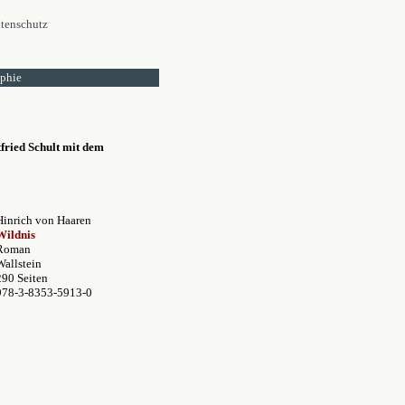
tenschutz
ophie
fried Schult mit dem
Hinrich von Haaren
Wildnis
Roman
Wallstein
290 Seiten
978-3-8353-5913-0