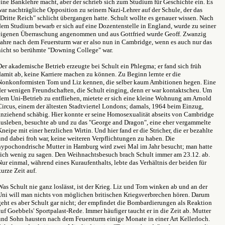
eine Banklehre macht, aber der schrieb sich zum Studium für Geschichte ein. Es
war nachträgliche Opposition zu seinem Nazi-Lehrer auf der Schule, der das
"Dritte Reich" schlicht übergangen hatte. Schult wollte es genauer wissen. Nach
dem Studium bewarb er sich auf eine Dozentenstelle in England, wurde zu seiner
eigenen Überraschung angenommen und aus Gottfried wurde Geoff. Zwanzig
Jahre nach dem Feuersturm war er also nun in Cambridge, wenn es auch nur das
nicht so berühmte "Downing College" war.
Der akademische Betrieb erzeugte bei Schult ein Phlegma; er fand sich früh
damit ab, keine Karriere machen zu können. Zu Beginn lernte er die
Nonkonformisten Tom und Liz kennen, die selber kaum Ambitionen hegen. Eine
der wenigen Freundschaften, die Schult einging, denn er war kontaktscheu. Um
dem Uni-Betrieb zu entfliehen, mietete er sich eine kleine Wohnung am Arnold
Circus, einem der ältesten Stadtviertel Londons; damals, 1964 beim Einzug,
anziehend schäbig. Hier konnte er seine Homosexualität abseits von Cambridge
ausleben, besuchte ab und zu das "George and Dragon", eine eher vergammelte
Kneipe mit einer herzlichen Wirtin. Und hier fand er die Stricher, die er bezahlte
und dabei froh war, keine weiteren Verpflichtungen zu haben. Die
hypochondrische Mutter in Hamburg wird zwei Mal im Jahr besucht; man hatte
sich wenig zu sagen. Den Weihnachtsbesuch brach Schult immer am 23.12. ab.
Nur einmal, während eines Kuraufenthalts, lebte das Verhältnis der beiden für
kurze Zeit auf.
Was Schult nie ganz loslässt, ist der Krieg. Liz und Tom winken ab und an der
Uni will man nichts von möglichen britischen Kriegsverbrechen hören. Darum
geht es aber Schult gar nicht; der empfindet die Bombardierungen als Reaktion
auf Goebbels' Sportpalast-Rede. Immer häufiger taucht er in die Zeit ab. Mutter
und Sohn hausten nach dem Feuersturm einige Monate in einer Art Kellerloch.