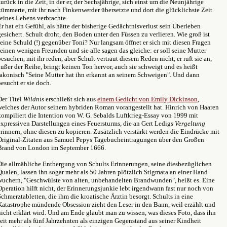
zurück in die Zeit, in der er, der Sechsjährige, sich einst um die Neunjährige
kümmerte, mit ihr nach Finkenwerder übersetzte und dort die glücklichste Zeit
seines Lebens verbrachte.
Er hat ein Gefühl, als hätte der bisherige Gedächtnisverlust sein Überleben
gesichert. Schult droht, den Boden unter den Füssen zu verlieren. Wie groß ist
seine Schuld (!) gegenüber Toni? Nur langsam öffnet er sich mit diesen Fragen
seinen wenigen Freunden und sie alle sagen das gleiche: er soll seine Mutter
besuchen, mit ihr reden, aber Schult vertraut diesem Reden nicht, er ruft sie an,
außer der Reihe, bringt keinen Ton hervor, auch sie schweigt und es heißt
lakonisch "Seine Mutter hat ihn erkannt an seinem Schweigen". Und dann
besucht er sie doch.
Der Titel
Wildnis
erschließt sich aus
einem Gedicht von Emily Dickinson
,
welches der Autor seinem hybriden Roman vorangestellt hat. Hinrich von Haaren
kompiliert die Intention von W. G. Sebalds Luftkrieg-Essay von 1999 mit
expressiven Darstellungen eines Feuersturms, die an Gert Ledigs
Vergeltung
erinnern, ohne diesen zu kopieren. Zusätzlich verstärkt werden die Eindrücke mit
Original-Zitaten aus Samuel Pepys Tagebucheintragungen über den Großen
Brand von London im September 1666.
Die allmähliche Entbergung von Schults Erinnerungen, seine diesbezüglichen
Qualen, lassen ihn sogar mehr als 50 Jahren plötzlich Stigmata an einer Hand
wuchern, "Geschwülste von alten, unbehandelten Brandwunden", heißt es. Eine
Operation hilft nicht, der Erinnerungsjunkie lebt irgendwann fast nur noch von
Schmerztabletten, die ihm die kroatische Ärztin besorgt. Schults in eine
Katastrophe mündende Obsession zieht den Leser in den Bann, weil erzählt und
nicht erklärt wird. Und am Ende glaubt man zu wissen, was dieses Foto, dass ihn
seit mehr als fünf Jahrzehnten als einzigen Gegenstand aus seiner Kindheit