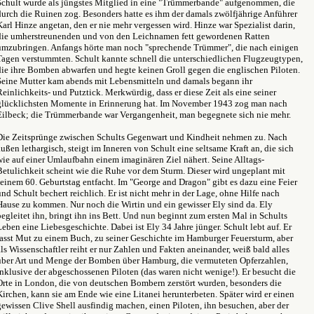
Schult wurde als jüngstes Mitglied in eine "Trümmerbande" aufgenommen, die
durch die Ruinen zog. Besonders hatte es ihm der damals zwölfjährige Anführer
Karl Hinze angetan, den er nie mehr vergessen wird. Hinze war Spezialist darin,
die umherstreunenden und von den Leichnamen fett gewordenen Ratten
umzubringen. Anfangs hörte man noch "sprechende Trümmer", die nach einigen
Tagen verstummten. Schult kannte schnell die unterschiedlichen Flugzeugtypen,
die ihre Bomben abwarfen und hegte keinen Groll gegen die englischen Piloten.
Seine Mutter kam abends mit Lebensmitteln und damals begann ihr
Reinlichkeits- und Putztick. Merkwürdig, dass er diese Zeit als eine seiner
glücklichsten Momente in Erinnerung hat. Im November 1943 zog man nach
Eilbeck; die Trümmerbande war Vergangenheit, man begegnete sich nie mehr.
Die Zeitsprünge zwischen Schults Gegenwart und Kindheit nehmen zu. Nach
außen lethargisch, steigt im Inneren von Schult eine seltsame Kraft an, die sich
wie auf einer Umlaufbahn einem imaginären Ziel nähert. Seine Alltags-
Betulichkeit scheint wie die Ruhe vor dem Sturm. Dieser wird ungeplant mit
seinem 60. Geburtstag entfacht. Im "George and Dragon" gibt es dazu eine Feier
und Schult bechert reichlich. Er ist nicht mehr in der Lage, ohne Hilfe nach
Hause zu kommen. Nur noch die Wirtin und ein gewisser Ely sind da. Ely
begleitet ihn, bringt ihn ins Bett. Und nun beginnt zum ersten Mal in Schults
Leben eine Liebesgeschichte. Dabei ist Ely 34 Jahre jünger. Schult lebt auf. Er
fasst Mut zu einem Buch, zu seiner Geschichte im Hamburger Feuersturm, aber
als Wissenschaftler reiht er nur Zahlen und Fakten aneinander, weiß bald alles
über Art und Menge der Bomben über Hamburg, die vermuteten Opferzahlen,
inklusive der abgeschossenen Piloten (das waren nicht wenige!). Er besucht die
Orte in London, die von deutschen Bombern zerstört wurden, besonders die
Kirchen, kann sie am Ende wie eine Litanei herunterbeten. Später wird er einen
gewissen Clive Shell ausfindig machen, einen Piloten, ihn besuchen, aber der