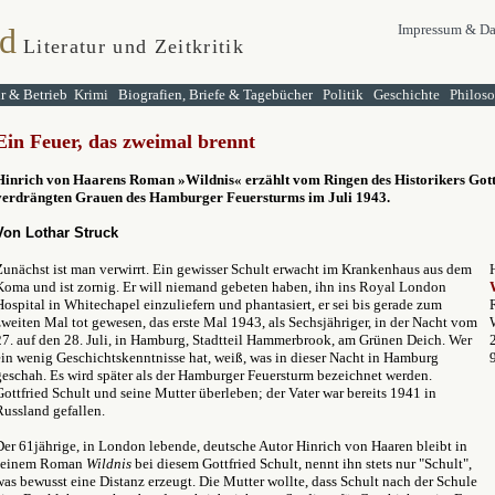
d
Impressum & Da
Literatur und Zeitkritik
ur & Betrieb
Krimi
Biografien, Briefe & Tagebücher
Politik
Geschichte
Philos
Ein Feuer, das zweimal brennt
Hinrich von Haarens Roman
»
Wildnis
« erzählt vom Ringen des Historikers Gott
verdrängten Grauen des Hamburger Feuersturms im Juli 1943.
Von Lothar Struck
Zunächst ist man verwirrt. Ein gewisser Schult erwacht im Krankenhaus aus dem
Koma und ist zornig. Er will niemand gebeten haben, ihn ins Royal London
Hospital in Whitechapel einzuliefern und phantasiert, er sei bis gerade zum
zweiten Mal tot gewesen, das erste Mal 1943, als Sechsjähriger, in der Nacht vom
27. auf den 28. Juli, in Hamburg, Stadtteil Hammerbrook, am Grünen Deich. Wer
ein wenig Geschichtskenntnisse hat, weiß, was in dieser Nacht in Hamburg
geschah. Es wird später als der Hamburger Feuersturm bezeichnet werden.
Gottfried Schult und seine Mutter überleben; der Vater war bereits 1941 in
Russland gefallen.
Der 61jährige, in London lebende, deutsche Autor Hinrich von Haaren bleibt in
seinem Roman
Wildnis
bei diesem Gottfried Schult, nennt ihn stets nur "Schult",
was bewusst eine Distanz erzeugt. Die Mutter wollte, dass Schult nach der Schule