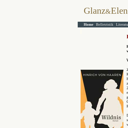
Glanz
Elen
&
Home
Belletristik
Literat