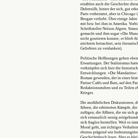
erzählen auch die Geschichte dies
Dubreuilh, hinter der sich, gut erke
Paris verheiratet, aber in Chicago 
Brogan verliebt. Über einige Jahr
mit bzw. bei ihm in Amerika. Vorbi
Schriftsteller Nelson Algren. Sim
gemacht und ihm sogar »Die Manda
nicht goutieren konnte; er blieb fü
nüchtern betrachtet, sein literaris
Geliebten zu verdanken).
Politische Hoffnungen gehen ebens
Erwartungen. Der Stalinismus hatte
verknüpfen sich hier die historisc
Entwicklungen. »Die Mandarins« s
Roman geworden, der in einer his
Pariser Cafés und Bars, auf den Par
Redaktionsstuben und zu Teilen 
Krieges.
Die ausführlichen Diskussionen, d
führen, die erbitterten Kämpfe, die 
zufügen, die Affären, die sie sich 
sich erstaunlich wenig zeitgebund
sich fraglos herstellen. Weil es i
Moral geht, um richtiges Verhalte
ebenso prägend wie bedeutungslos.
Geschichtsbuch lesen. Aber es blei