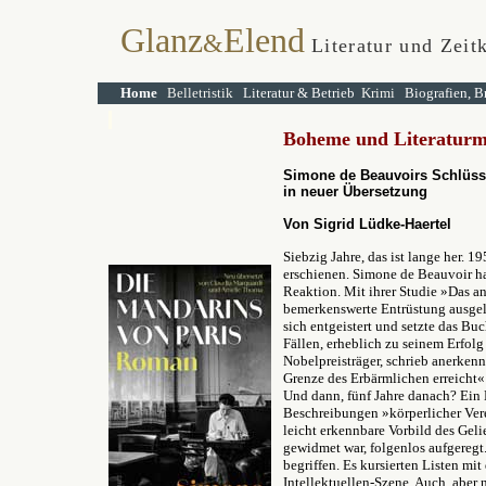
Glanz
Elend
&
Literatur und Zeit
Home
Belletristik
Literatur & Betrieb
Krimi
Biografien, B
Boheme und Literaturmi
Simone de Beauvoirs Schlüss
in neuer Übersetzung
Von Sigrid Lüdke-Haertel
Siebzig Jahre, das ist lange her. 
erschienen. Simone de Beauvoir ha
Reaktion. Mit ihrer Studie »Das an
bemerkenswerte Entrüstung ausgelö
sich entgeistert und setzte das Bu
Fällen, erheblich zu seinem Erfolg
Nobelpreisträger, schrieb anerken
Grenze des Erbärmlichen erreicht« 
Und dann, fünf Jahre danach? Ein 
Beschreibungen »körperlicher Vere
leicht erkennbare Vorbild des Gel
gewidmet war, folgenlos aufgeregt.
begriffen. Es kursierten Listen mi
Intellektuellen-Szene. Auch, aber