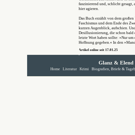
faszinierend und, schlicht gesagt,
hier agieren.
Das Buch erzählt von dem großen 
Faschismus und dem Ende des Zwei
kurzen Augenblick, aufschien. Und
Desillusionierung, die schon bald 
letzte Wort haben sollte: »Nur um 
Hoffnung gegeben.« In den »Mandar
Artikel online seit 17.01.25
Glanz & Elend
Home
Literatur
Krimi
Biografien, Briefe & Tage