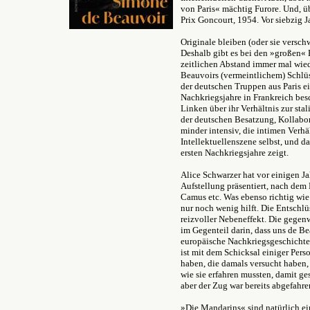
von Paris« mächtig Furore. Und, üb
Prix Goncourt, 1954. Vor siebzig Ja
Originale bleiben (oder sie versch
Deshalb gibt es bei den »großen« 
zeitlichen Abstand immer mal wie
Beauvoirs (vermeintlichem) Schl
der deutschen Truppen aus Paris ei
Nachkriegsjahre in Frankreich besc
Linken über ihr Verhältnis zur st
der deutschen Besatzung, Kollabor
minder intensiv, die intimen Verhäl
Intellektuellenszene selbst, und 
ersten Nachkriegsjahre zeigt.
Alice Schwarzer hat vor einigen J
Aufstellung präsentiert, nach dem Mo
Camus etc. Was ebenso richtig wie f
nur noch wenig hilft. Die Entschlü
reizvoller Nebeneffekt. Die gegenw
im Gegenteil darin, dass uns de Be
europäische Nachkriegsgeschichte.
ist mit dem Schicksal einiger Pers
haben, die damals versucht haben,
wie sie erfahren mussten, damit ges
aber der Zug war bereits abgefahre
»Die Mandarins« sind natürlich ein