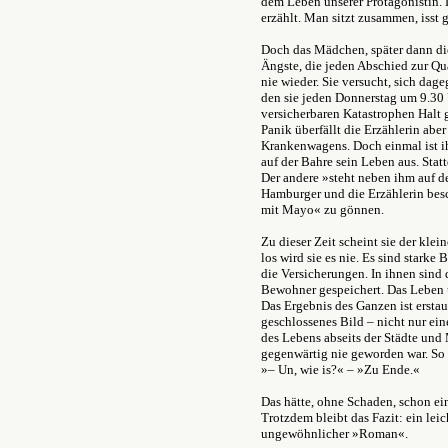
dem Leben unserer Protagonistin. 
erzählt. Man sitzt zusammen, isst
Doch das Mädchen, später dann di
Ängste, die jeden Abschied zur Qua
nie wieder. Sie versucht, sich dag
den sie jeden Donnerstag um 9.30 U
versicherbaren Katastrophen Halt 
Panik überfällt die Erzählerin ab
Krankenwagens. Doch einmal ist ih
auf der Bahre sein Leben aus. Statt
Der andere »steht neben ihm auf de
Hamburger und die Erzählerin bes
mit Mayo« zu gönnen.
Zu dieser Zeit scheint sie der klei
los wird sie es nie. Es sind starke
die Versicherungen. In ihnen sind 
Bewohner gespeichert. Das Leben 
Das Ergebnis des Ganzen ist erstau
geschlossenes Bild – nicht nur ein
des Lebens abseits der Städte und
gegenwärtig nie geworden war. So 
»– Un, wie is?« – »Zu Ende.«
Das hätte, ohne Schaden, schon ei
Trotzdem bleibt das Fazit: ein leich
ungewöhnlicher »Roman«.