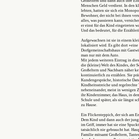
Großeltern und dann auch ihre Elt
Menschen Geld verdient. In den kl
lebten, hatten sie sich ein Monop
Bewohner, der nicht bei ihnen vers
alles, was passieren kann, versichern
er einst für das Kind eingetreten w
Und das bedeutet, für die Erzähler
Aufgewachsen ist sie in einem klei
lokalisiert wird. Es gibt dort »ei
Dorfgemeinschaftshaus mit Gastwi
man nur mit dem Auto.
Mit jedem weiteren Eintrag in dies
die (kleine) Welt des Kindes, der S
Großeltern und Nachbarn näher ke
kontinuierlich zu erzählen. Sie pr
Kundengespräche, historische Date
Kindheitsstreiche und regelrechte 
nebeneinander, meist in wenigen Ze
ihr Kinderzimmer, das Haus, in dem 
Schule und später, als sie längst 
zu Hause.
Ein Flickenteppich, der sich am En
Dem Kind und dann auch der jungen
im Griff, immer hat sie eine Spuckt
tatsächlich nie gebraucht hat. Hau
Familie mitsamt Großeltern, Tante