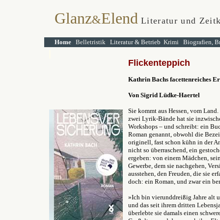
Glanz
Elend
&
Literatur und Zeit
Home
Belletristik
Literatur & Betrieb
Krimi
Biografien, B
Flickenteppich
Kathrin Bachs facettenreiches E
Von Sigrid Lüdke-Haertel
Sie kommt aus Hessen, vom Land. Si
zwei Lyrik-Bände hat sie inzwischen
Workshops – und schreibt: ein Buc
Roman genannt, obwohl die Bezei
originell, fast schon kühn in der An
nicht so überraschend, ein gestoch
ergeben: von einem Mädchen, sein
Gewerbe, dem sie nachgehen, Versi
ausstehen, den Freuden, die sie erfa
doch: ein Roman, und zwar ein be
»Ich bin vierunddreißig Jahre alt 
und das seit ihrem dritten Leben
überlebte sie damals einen schwere