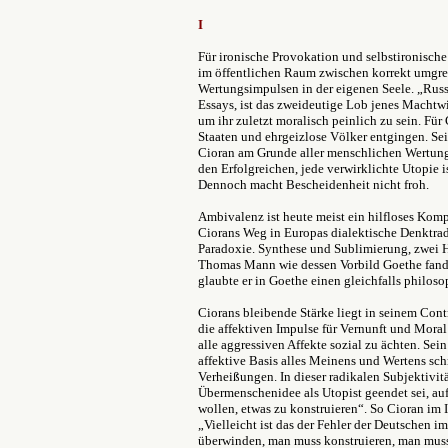
I
Für ironische Provokation und selbstironische
im öffentlichen Raum zwischen korrekt umgren
Wertungsimpulsen in der eigenen Seele. „Russla
Essays, ist das zweideutige Lob jenes Machtwil
um ihr zuletzt moralisch peinlich zu sein. Fü
Staaten und ehrgeizlose Völker entgingen. S
Cioran am Grunde aller menschlichen Wertungen
den Erfolgreichen, jede verwirklichte Utopie i
Dennoch macht Bescheidenheit nicht froh.
Ambivalenz ist heute meist ein hilfloses Komp
Ciorans Weg in Europas dialektische Denktrad
Paradoxie. Synthese und Sublimierung, zwei H
Thomas Mann wie dessen Vorbild Goethe fand e
glaubte er in Goethe einen gleichfalls philos
Ciorans bleibende Stärke liegt in seinem Contr
die affektiven Impulse für Vernunft und Moral
alle aggressiven Affekte sozial zu ächten. Sein
affektive Basis alles Meinens und Wertens sch
Verheißungen. In dieser radikalen Subjektivitä
Übermenschenidee als Utopist geendet sei, au
wollen, etwas zu konstruieren“. So Cioran im 
„Vielleicht ist das der Fehler der Deutschen
überwinden, man muss konstruieren, man muss