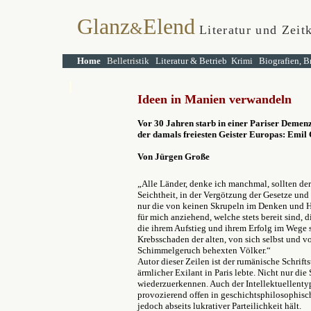
Glanz
Elend
&
Literatur und Zeit
Home
Belletristik
Literatur & Betrieb
Krimi
Biografien, B
Ideen in Manien verwandeln
Vor 30 Jahren starb in einer Pariser Demenz
der damals freiesten Geister Europas: Emil
Von Jürgen Große
„Alle Länder, denke ich manchmal, sollten der
Seichtheit, in der Vergötzung der Gesetze und
nur die von keinen Skrupeln im Denken und Ha
für mich anziehend, welche stets bereit sind, 
die ihrem Aufstieg und ihrem Erfolg im Wege s
Krebsschaden der alten, von sich selbst und 
Schimmelgeruch behexten Völker.“
Autor dieser Zeilen ist der rumänische Schrifts
ärmlicher Exilant in Paris lebte. Nicht nur d
wiederzuerkennen. Auch der Intellektuellentyp
provozierend offen in geschichtsphilosophisch
jedoch abseits lukrativer Parteilichkeit hält.