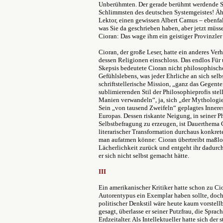
Unberühmten. Der gerade berühmt werdende Sar
Schlimmsten des deutschen Systemgeistes! Ähn
Lektor, einen gewissen Albert Camus – ebenfal
was Sie da geschrieben haben, aber jetzt müss
Cioran: Das wage ihm ein geistiger Provinzler 
Cioran, der große Leser, hatte ein anderes Ver
dessen Religionen einschloss. Das endlos Für 
Skepsis bedeutete Cioran nicht philosophisch
Gefühlslebens, was jeder Ehrliche an sich selb
schriftstellerische Mission, „ganz das Gegent
sublimierenden Stil der Philosophieprofis stel
Manien verwandeln“, ja, sich „der Mythologie
Sein „von tausend Zweifeln“ geplagtes Innere
Europas. Dessen riskante Neigung, in seiner 
Selbstbefragung zu erzeugen, ist Dauerthema Ci
literarischer Transformation durchaus konkret
man aufatmen könne: Cioran übertreibt maßlos
Lächerlichkeit zurück und entgeht ihr dadurc
er sich nicht selbst gemacht hätte.
III
Ein amerikanischer Kritiker hatte schon zu Ci
Autorentypus ein Exemplar haben sollte, doc
politischer Denkstil wäre heute kaum vorstell
gesagt, überlasse er seiner Putzfrau, die Sprac
Erdzeitalter. Als Intellektueller hatte sich de