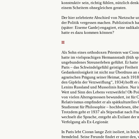
konstruktiv sein, richtig fühlen, nützlich den
einem Scheitern ohnegleichen geraten.
Der hier zelebrierte Abschied von Nietzsche u
der Politik vergessen machen. Publizistisch h
(später: Eiserne Garde) engagiert, eine radik
hatte es dazu kommen können?
II
Als Sohn eines orthodoxen Priesters war Cior
hatte im vielsprachigen Hermannstadt (früh s
ungebundenes Streunerleben geführt. Er hatte 
Paris – das Schwindelgefühl geistiger Freiheit
Gedankenlosigkeit ist nicht nur Überdruss an 
agrarischen Prägung seiner Heimat, nach 1918
den Gipfeln der Verzweiflung“, 1934) hofft er
Lenins Russland und Mussolinis Italien. Nur 
Wert und Sinn des Lebens verzweifeln! Ob Poi
von vielen Altersgenossen bewundert, ist für
Relativismus empfindet er als spätkulturelles
Studienrat für Philosophie – hochbelesen, übera
Trotzdem geht er 1937 als Stipendiat nach Fr
wechselt die Sprache, entgeht als Exilant der m
Verfolgung als Ex-Legionär.
In Paris lebt Cioran lange Zeit isoliert, in 
fremdelnd. Seine Freunde findet er unter den,