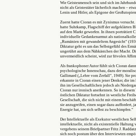
Wie Geistesmensch sein und sich im Jahrhunde
nicht als Geistestäter lächerlich machen – et
Lenin und Hitler, als Epigone der Großutopie
Zuerst hatte Cioran es mit Zynismus versucht
hatte Suhrkamp, Flagschiff der aufgeklärten 
auf den Markt geworfen. In ihnen porträtiert C
individuelle Gedankenarmut als nationalkollek
„Rumänien mit gewandeltem Angesicht“ (1936)
Diktatur geht es um das Selbstgefühl des Ermä
ungerührt aus dem Nähkästchen der Macht. Die
unvermeidlich scheint, wird zur frivolen Affir
Als frankophoner Autor fühlt sich Cioran dan
psychologische Innenschau, dazu der moralisc
Gallimard („Lehre vom Zerfall“, 1949). Sie p
erkannte in Cioran einen jener Denker, die im
ihn im Gesellschaftlichen jedoch als Niederg
Cioran nur ironisch anerkennen. So in diesem 
östlichen Diktatur fortsehnt in westliche Freih
Gesellschaft, die sich nicht mit einem beschäft
sie anzugreifen, einen sogar dazu auffordert, j
Energie hat, um sich selbst zu beschimpfen.“
Der Intellektuelle als Exekutor westlichen Se
intellektuelle, nicht als existentielle Haltung
vergebens seinem Briefpartner Fritz J. Raddat
sich noch postum über den Interviewten empört