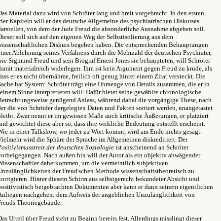
Das Material dazu wird von Schröter lang und breit vorgebracht. In den ersten
vier Kapiteln will er das deutsche Allgemeine des psychiatrischen Diskurses
darstellen, von dem der Jude Freud die absonderliche Ausnahme abgeben soll.
Dieser soll sich auf den eigenen Weg der Selbstisolierung aus dem
wissenschaftlichen Diskurs begeben haben. Die entsprechenden Behauptungen
einer Ablehnung seines Verfahrens durch die Mehrzahl der deutschen Psychiater,
wie Sigmund Freud und sein Biograf Ernest Jones sie behaupteten, will Schröter
damit materialreich widerlegen. Ihm ist kein Argument gegen Freud zu krude, als
dass er es nicht übernähme, freilich oft genug hinter einem Zitat versteckt. Die
Sache hat System: Schröter trägt eine Unmenge von Details zusammen, die er in
seinem Sinne interpretieren will: Dafür bietet seine gewählte chronologische
Betrachtungsweise genügend Anlass, während dabei die vorgängige These, nach
der die von Schröder dargelegten Daten und Fakten sortiert werden, unangetastet
bleibt. Zwar nennt er im gewissen Maße auch kritische Äußerungen, er platziert
und gewichtet diese aber so, dass ihre wirkliche Bedeutung entstellt erscheint.
Wie in einer Talkshow, wo jeder zu Wort kommt, wird am Ende nichts gesagt.
Vielmehr wird die Sphäre der Sprache im Allgemeinen diskreditiert. Der
Positivismusstreit der deutschen Soziologie
ist anscheinend an Schröter
vorbeigegangen. Nach außen hin will der Autor als ein objektiv abwägender
Wissenschaftler daherkommen, um die vermeintlich subjektiven
Unzulänglichkeiten der Freud'schen Methode wissenschaftstheoretisch zu
korrigieren. Hinter diesem Schirm aus selbstgerecht bekundeter Absicht und
positivistisch beigebrachten Dokumenten aber kann er dann seinem eigentlichen
Anliegen nachgehen: dem Aufweis der angeblichen Unzulänglichkeit von
Freuds Theoriegebäude.
Das Urteil über Freud steht zu Beginn bereits fest. Allerdings misslingt dieser