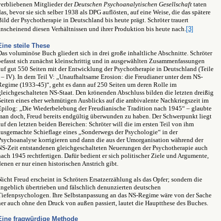
verbliebenen Mitglieder der
Deutschen Psychoanalytischen Gesellschaft
taten
das, bevor sie sich selber 1938 als DPG auflösten, auf eine Weise, die das spätere
Bild der Psychotherapie in Deutschland bis heute prägt. Schröter trauert
anscheinend diesen Verhältnissen und ihrer Produktion bis heute nach.
[3]
Eine steile These
Das voluminöse Buch gliedert sich in drei große inhaltliche Abschnitte. Schröter
befasst sich zunächst kleinschrittig und in ausgewählten Zusammenfassungen
auf gut 550 Seiten mit der Entwicklung der Psychotherapie in Deutschland (Teile
I – IV). In dem Teil V: „Unaufhaltsame Erosion: die Freudianer unter dem NS-
Regime (1933-45)“, geht es dann auf 250 Seiten um deren Rolle im
gleichgeschalteten NS-Staat. Den krönenden Abschluss bilden die letzten dreißig
Seiten eines eher wehmütigen Ausblicks auf die ambivalente Nachkriegszeit im
Epilog: „Die Wiederbelebung der Freudianische Tradition nach 1945“ – glaubte
man doch, Freud bereits endgültig überwunden zu haben. Der Schwerpunkt liegt
auf den letzten beiden Bereichen: Schröter will die im ersten Teil von ihm
ausgemachte Schieflage eines „Sonderwegs der Psychologie“ in der
Psychoanalyse korrigieren und dann die aus der Umorganisation während der
NS-Zeit entstandenen gleichgeschalteten Neuerungen der Psychotherapie auch
nach 1945 rechtfertigen. Dafür bedient er sich politischer Ziele und Argumente,
denen er nur einen historischen Anstrich gibt.
Nicht Freud erscheint in Schröters Ersatzerzählung als das Opfer; sondern die
angeblich übertrieben und fälschlich denunzierten deutschen
Tiefenpsychologen. Ihre Selbstanpassung an das NS-Regime wäre von der Sache
her auch ohne den Druck von außen passiert, lautet die Hauptthese des Buches.
Eine fragwürdige
Methode