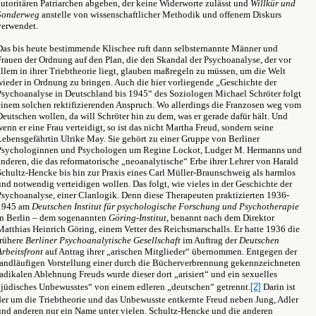
autoritären Patriarchen abgeben, der keine Widerworte zulässt und
Willkür und
Sonderweg
anstelle von wissenschaftlicher Methodik und offenem Diskurs
verwendet.
Das bis heute bestimmende Klischee ruft dann selbsternannte Männer und
Frauen der Ordnung auf den Plan, die den Skandal der Psychoanalyse, der vor
allem in ihrer Triebtheorie liegt, glauben maßregeln zu müssen, um die Welt
wieder in Ordnung zu bringen. Auch die hier vorliegende „Geschichte der
Psychoanalyse in Deutschland bis 1945“ des Soziologen Michael Schröter folgt
einem solchen rektifizierenden Anspruch. Wo allerdings die Franzosen weg vom
Deutschen wollen, da will Schröter hin zu dem, was er gerade dafür hält. Und
wenn er eine Frau verteidigt, so ist das nicht Martha Freud, sondern seine
Lebensgefährtin Ulrike May. Sie gehört zu einer Gruppe von Berliner
Psychologinnen und Psychologen um Regine Lockot, Ludger M. Hermanns und
anderen, die das reformatorische „neoanalytische“ Erbe ihrer Lehrer von Harald
Schultz-Hencke bis hin zur Praxis eines Carl Müller-Braunschweig als harmlos
und notwendig verteidigen wollen. Das folgt, wie vieles in der Geschichte der
Psychoanalyse, einer Clanlogik. Denn diese Therapeuten praktizierten 1936-
1945 am
Deutschen Institut für psychologische Forschung und Psychotherapie
in Berlin – dem sogenannten
Göring-Institut
, benannt nach dem Direktor
Matthias Heinrich Göring, einem Vetter des Reichsmarschalls. Er hatte 1936 die
frühere
Berliner Psychoanalytische Gesellschaft
im Auftrag der
Deutschen
Arbeitsfront
auf Antrag ihrer „arischen Mitglieder“ übernommen. Entgegen der
landläufigen Vorstellung einer durch die Bücherverbrennung gekennzeichneten
radikalen Ablehnung Freuds wurde dieser dort „arisiert“ und ein sexuelles
„jüdisches Unbewusstes“ von einem edleren „deutschen“ getrennt.
[2]
Darin ist
der um die Triebtheorie und das Unbewusste entkernte Freud neben Jung, Adler
und anderen nur ein Name unter vielen. Schultz-Hencke und die anderen