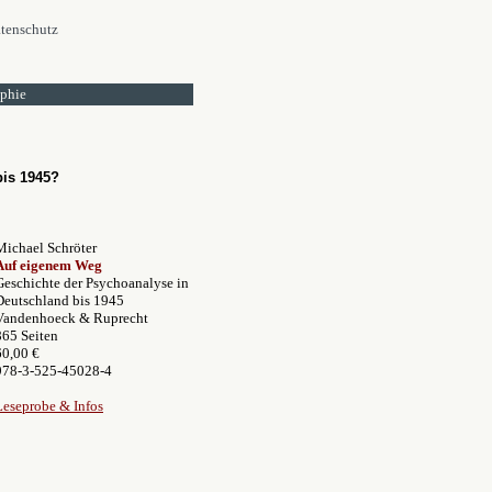
tenschutz
ophie
bis 1945?
Michael Schröter
Auf eigenem Weg
Geschichte der Psychoanalyse in
Deutschland bis 1945
Vandenhoeck & Ruprecht
865 Seiten
60,00 €
978-3-525-45028-4
Leseprobe & Infos