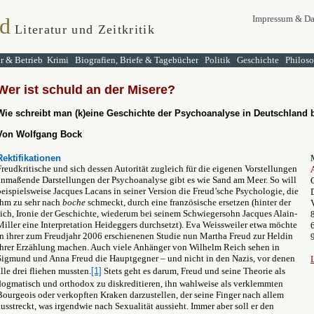
d
Impressum & Da
Literatur und Zeitkritik
ur & Betrieb
Krimi
Biografien, Briefe & Tagebücher
Politik
Geschichte
Philos
Wer ist schuld an der Misere?
Wie schreibt man (k)eine Geschichte der Psychoanalyse in Deutschland 
Von Wolfgang Bock
Rektifikationen
Freudkritische und sich dessen Autorität zugleich für die eigenen Vorstellungen
anmaßende Darstellungen der Psychoanalyse gibt es wie Sand am Meer. So will
beispielsweise Jacques Lacans in seiner Version die Freud’sche Psychologie, die
ihm zu sehr nach
boche
schmeckt, durch eine französische ersetzen (hinter der
sich, Ironie der Geschichte, wiederum bei seinem Schwiegersohn Jacques Alain-
Miller eine Interpretation Heideggers durchsetzt). Eva Weissweiler etwa möchte
in ihrer zum Freudjahr 2006 erschienenen Studie nun Martha Freud zur Heldin
ihrer Erzählung machen. Auch viele Anhänger von Wilhelm Reich sehen in
Sigmund und Anna Freud die Hauptgegner – und nicht in den Nazis, vor denen
alle drei fliehen mussten.
[1]
Stets geht es darum, Freud und seine Theorie als
dogmatisch und orthodox zu diskreditieren, ihn wahlweise als verklemmten
Bourgeois oder verkopften Kraken darzustellen, der seine Finger nach allem
ausstreckt, was irgendwie nach Sexualität aussieht. Immer aber soll er den