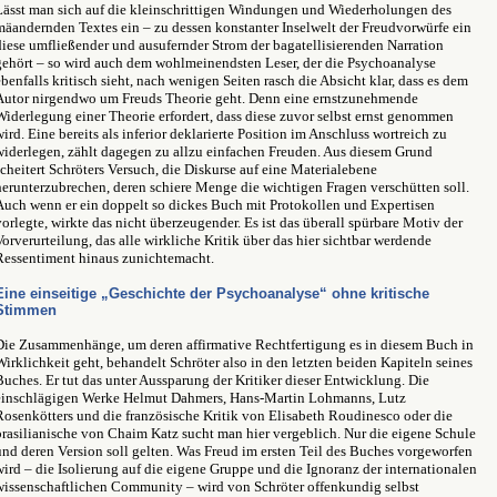
Lässt man sich auf die kleinschrittigen Windungen und Wiederholungen des
mäandernden Textes ein – zu dessen konstanter Inselwelt der Freudvorwürfe ein
diese umfließender und ausufernder Strom der bagatellisierenden Narration
gehört – so wird auch dem wohlmeinendsten Leser, der die Psychoanalyse
ebenfalls kritisch sieht, nach wenigen Seiten rasch die Absicht klar, dass es dem
Autor nirgendwo um Freuds Theorie geht. Denn eine ernstzunehmende
Widerlegung einer Theorie erfordert, dass diese zuvor selbst ernst genommen
wird. Eine bereits als inferior deklarierte Position im Anschluss wortreich zu
widerlegen, zählt dagegen zu allzu einfachen Freuden. Aus diesem Grund
scheitert Schröters Versuch, die Diskurse auf eine Materialebene
herunterzubrechen, deren schiere Menge die wichtigen Fragen verschütten soll.
Auch wenn er ein doppelt so dickes Buch mit Protokollen und Expertisen
vorlegte, wirkte das nicht überzeugender. Es ist das überall spürbare Motiv der
Vorverurteilung, das alle wirkliche Kritik über das hier sichtbar werdende
Ressentiment hinaus zunichtemacht.
Eine einseitige „Geschichte der Psychoanalyse“ ohne kritische
Stimmen
Die Zusammenhänge, um deren affirmative Rechtfertigung es in diesem Buch in
Wirklichkeit geht, behandelt Schröter also in den letzten beiden Kapiteln seines
Buches. Er tut das unter Aussparung der Kritiker dieser Entwicklung. Die
einschlägigen Werke Helmut Dahmers, Hans-Martin Lohmanns, Lutz
Rosenkötters und die französische Kritik von Elisabeth Roudinesco oder die
brasilianische von Chaim Katz sucht man hier vergeblich. Nur die eigene Schule
und deren Version soll gelten. Was Freud im ersten Teil des Buches vorgeworfen
wird – die Isolierung auf die eigene Gruppe und die Ignoranz der internationalen
wissenschaftlichen Community – wird von Schröter offenkundig selbst