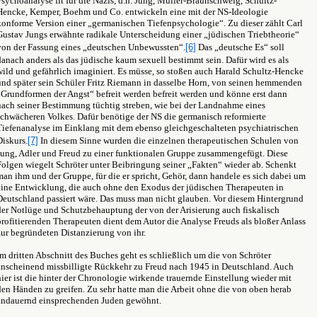
Psychoanalyse fit für die Nazis, d.h. Jung, Müller-Braunschweig, Schultz-
Hencke, Kemper, Boehm und Co. entwickeln eine mit der NS-Ideologie
konforme Version einer „germanischen Tiefenpsychologie“. Zu dieser zählt Carl
Gustav Jungs erwähnte radikale Unterscheidung einer „jüdischen Triebtheorie“
von der Fassung eines „deutschen Unbewussten“.
[6]
Das „deutsche Es“ soll
danach anders als das jüdische kaum sexuell bestimmt sein. Dafür wird es als
wild und gefährlich imaginiert. Es müsse, so stoßen auch Harald Schultz-Hencke
und später sein Schüler Fritz Riemann in dasselbe Horn, von seinen hemmenden
„Grundformen der Angst“ befreit werden befreit werden und könne erst dann
nach seiner Bestimmung tüchtig streben, wie bei der Landnahme eines
schwächeren Volkes. Dafür benötige der NS die germanisch reformierte
Tiefenanalyse im Einklang mit dem ebenso gleichgeschalteten psychiatrischen
Diskurs.
[7]
In diesem Sinne wurden die einzelnen therapeutischen Schulen von
Jung, Adler und Freud zu einer funktionalen Gruppe zusammengefügt. Diese
Folgen wiegelt Schröter unter Beibringung seiner „Fakten“ wieder ab. Schenkt
man ihm und der Gruppe, für die er spricht, Gehör, dann handele es sich dabei um
eine Entwicklung, die auch ohne den Exodus der jüdischen Therapeuten in
Deutschland passiert wäre. Das muss man nicht glauben. Vor diesem Hintergrund
der Notlüge und Schutzbehauptung der von der Arisierung auch fiskalisch
profitierenden Therapeuten dient dem Autor die Analyse Freuds als bloßer Anlass
zur begründeten Distanzierung von ihr.
Im dritten Abschnitt des Buches geht es schließlich um die von Schröter
anscheinend missbilligte Rückkehr zu Freud nach 1945 in Deutschland. Auch
hier ist die hinter der Chronologie wirkende trauernde Einstellung wieder mit
den Händen zu greifen. Zu sehr hatte man die Arbeit ohne die von oben herab
andauernd einsprechenden Juden gewöhnt.