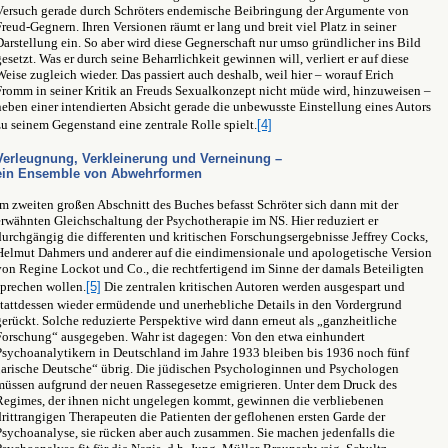
Versuch gerade durch Schröters endemische Beibringung der Argumente von
Freud-Gegnern. Ihren Versionen räumt er lang und breit viel Platz in seiner
Darstellung ein. So aber wird diese Gegnerschaft nur umso gründlicher ins Bild
gesetzt. Was er durch seine Beharrlichkeit gewinnen will, verliert er auf diese
Weise zugleich wieder. Das passiert auch deshalb, weil hier – worauf Erich
Fromm in seiner Kritik an Freuds Sexualkonzept nicht müde wird, hinzuweisen –
neben einer intendierten Absicht gerade die unbewusste Einstellung eines Autors
zu seinem Gegenstand eine zentrale Rolle spielt.
[4]
Verleugnung, Verkleinerung und Verneinung –
ein Ensemble von Abwehrformen
Im zweiten großen Abschnitt des Buches befasst Schröter sich dann mit der
erwähnten Gleichschaltung der Psychotherapie im NS. Hier reduziert er
durchgängig die differenten und kritischen Forschungsergebnisse Jeffrey Cocks,
Helmut Dahmers und anderer auf die eindimensionale und apologetische Version
von Regine Lockot und Co., die rechtfertigend im Sinne der damals Beteiligten
sprechen wollen.
[5]
Die zentralen kritischen Autoren werden ausgespart und
stattdessen wieder ermüdende und unerhebliche Details in den Vordergrund
gerückt. Solche reduzierte Perspektive wird dann erneut als „ganzheitliche
Forschung“ ausgegeben. Wahr ist dagegen: Von den etwa einhundert
Psychoanalytikern in Deutschland im Jahre 1933 bleiben bis 1936 noch fünf
„arische Deutsche“ übrig. Die jüdischen Psychologinnen und Psychologen
müssen aufgrund der neuen Rassegesetze emigrieren. Unter dem Druck des
Regimes, der ihnen nicht ungelegen kommt, gewinnen die verbliebenen
drittrangigen Therapeuten die Patienten der geflohenen ersten Garde der
Psychoanalyse, sie rücken aber auch zusammen. Sie machen jedenfalls die