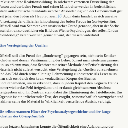
praktiziert: eine Reaktionsbildung. In solcherart verzerrten Darstellung der
Person und der Lehre Freuds und seiner Mitarbeiter werden in bedenklichem
Maße antisemitische Standards sichtbar. Absonderung von der Gemeinschaft gilt
seit jeher den Juden als Hauptvorwurf.
[8]
Auch darin handelt es sich um eine
Fortsetzung der offiziellen Einordnung des Juden Freuds im
Göring-Institut
.
Offiziell wird von Schröter kein rassistischer Grund genannt, aber in der Sache
erscheint umso deutlicher ein Bild des Wiener Psychologen, der selbst für den
„Sonderweg“ verantwortlich gemacht wird, der diesem widerfährt.
Eine Versiegelung der Quellen
Offiziell soll also Freud den „Sonderweg“ gegangen sein, nicht sein Kritiker
Schröter und dessen Verstümmelung der Lehre. Schaut man wiederum genauer
hin, so erkennt man, dass Schröter mit seiner Methode der Fetischisierung des
Materials nicht zuletzt versucht, eine Versiegelung der Quellen vorzunehmen
und das Feld durch seine alleinige Lehrmeinung zu besetzen: Als Leser muss
man sich erst durch den kaum verdaulichen Korpus des Buches
hindurcharbeiten, um zu erkennen, dass in jedem Kapitel den Gegnern Freuds
immer wieder das Feld freigeräumt und er damit gleichsam zum Abschuss
freigegeben wird. Im Zentrum steht dabei die Eliminierung der Triebtheorie. Das
Ergebnis ist ein irrlichternder Text, der vorgibt, wissenschaftlich vorzugehen und
dahinter seine das Material in Wirklichkeit verstellende Absicht verbirgt.
Die selbsternannten Hüter der Psychoanalysegeschichte und der lange
Schatten des
Göring-Instituts
In den letzten Jahrzehnten konnte die Öffentlichkeit eine Aufarbeitung der