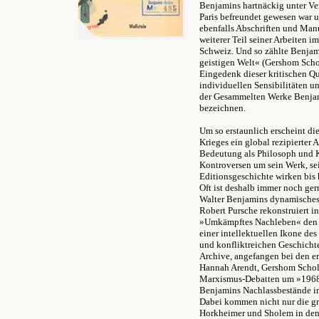
Benjamins
hartnäckig
unter Ve
Paris befreundet gewesen war un
ebenfalls Abschriften und Manu
weiterer Teil seiner Arbeiten i
Schweiz. Und so
zählte Benjam
geistigen Welt« (Gershom Sch
Eingedenk dieser kritischen Qu
individuellen Sensibilitäten u
der Gesammelten Werke Benjam
bezeichnen.
Um so erstaunlich erscheint d
Krieges ein global rezipierter 
Bedeutung als Philosoph und Ku
Kontroversen um sein Werk, sei
Editionsgeschichte wirken bis 
Oft ist deshalb immer noch ge
Walter Benjamins dynamisches
Robert Pursche rekonstruiert
»Umkämpftes Nachleben« den 
einer intellektuellen Ikone des
und konfliktreichen Geschichte
Archive, angefangen bei den 
Hannah Arendt, Gershom Schol
Marxismus-Debatten um »1968
Benjamins Nachlassbestände i
Dabei kommen nicht nur die gr
Horkheimer und Sholem in den 