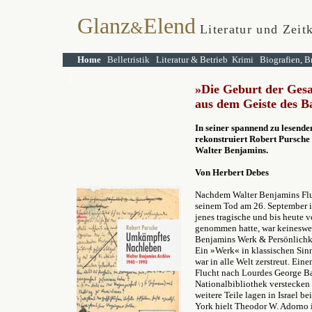
Glanz
Elend
&
Literatur und Zeit
Home
Belletristik
Literatur & Betrieb
Krimi
Biografien, B
»Die Geburt der Ges
aus dem Geiste des 
In seiner spannend zu lesend
rekonstruiert
Robert Pursche
Walter Benjamins.
Von Herbert Debes
Nachdem Walter Benjamins Fluc
seinem Tod am 26. September i
jenes tragische und bis heute
genommen hatte, war keineswe
Benjamins Werk & Persönlichke
Ein »Werk« in klassischen Sinn
war in alle Welt zerstreut. Eine
Flucht nach Lourdes George Bata
Nationalbibliothek verstecken 
weitere Teile lagen in Israel 
York hielt Theodor W. Adorno