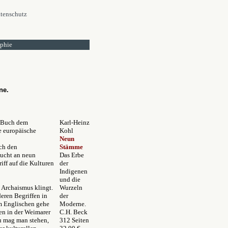
tenschutz
ophie
ne.
n Buch dem
Karl-Heinz
e europäische
Kohl
Neun
ch den
Stämme
sucht an neun
Das Erbe
ff auf die Kulturen
der
Indigenen
und die
 Archaismus klingt.
Wurzeln
deren Begriffen in
der
Im Englischen gehe
Moderne.
en in der Weimarer
C.H. Beck
zu mag man stehen,
312 Seiten