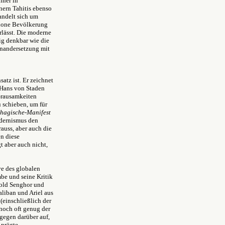
hner in
nern Tahitis ebenso
andelt sich um
thone Bevölkerung
rlässt. Die moderne
ig denkbar wie die
inandersetzung mit
atz ist. Er zeichnet
n Hans von Staden
Grausamkeiten
 schieben, um für
hagische-Manifest
dernismus den
auss, aber auch die
n diese
 aber auch nicht,
ve des globalen
be und seine Kritik
pold Senghor und
aliban und Ariel aus
(einschließlich der
noch oft genug der
gegen darüber auf,
prägte.