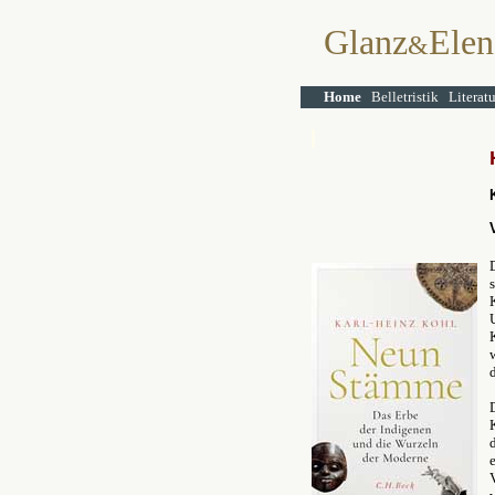
Glanz
Elen
&
Home
Belletristik
Literat