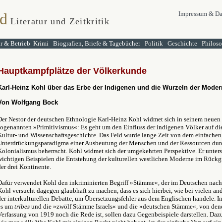
d
Impressum & Da
Literatur und Zeitkritik
ur & Betrieb
Krimi
Biografien, Briefe & Tagebücher
Politik
Geschichte
Philos
Hauptkampfplätze der Völkerkunde
Karl-Heinz Kohl über das Erbe der Indigenen und die Wurzeln der Moder
Von Wolfgang Bock
Der Nestor der deutschen Ethnologie Karl-Heinz Kohl widmet sich in seinem neue
sogenannten
»
Primitivismus
«
: Es geht um den Einfluss der indigenen Völker auf di
Kultur- und Wissenschaftsgeschichte. Das Feld wurde lange Zeit von dem einfachen
Unterdrückungsparadigma einer Ausbeutung der Menschen und der Ressourcen dur
Kolonialismus beherrscht. Kohl widmet sich der umgekehrten Perspektive. Er unter
wichtigen Beispielen die Entstehung der kulturellen westlichen Moderne im Rückgri
der drei Kontinente.
Dafür verwendet Kohl den inkriminierten Begriff »Stämme«, der im Deutschen nach
Kohl versucht dagegen glaubhaft zu machen, dass es sich hierbei, wie bei vielen an
der interkulturellen Debatte, um Übersetzungsfehler aus dem Englischen handele. 
es um
tribes
und die »zwölf Stämme Israels« und die »deutschen Stämme«, von den
Verfassung von 1919 noch die Rede ist, sollen dazu Gegenbeispiele darstellen. Da