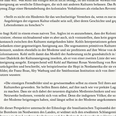
wie man will: Was Kohl mit einigen Recht nicht behagt, ist der einfache Vorwurf ein
Aneignung an westliche Ethnologen, die sich mit anderen Kulturen befassen. Das Res
genug Züge einer Herumdrehung des kolonialen Verhältnisses als einfaches Reversi
»Stellt es nicht ein Hindernis für das wechselseitige Verstehen da, wenn es nur 
Angehörigen der eigenen Kultur erlaubt sein soll, über deren Geschichte und g
Lebensformen zu forschen?«
So fragt Kohl in einem etwas naiven Ton. Arglos ist es anzunehmen, dass der Koloni
existiere; ebenso nichtsahnend wäre es aber auch, sich vorzustellen, dass kein gegen
Austausch zwischen den Kulturen stattgefunden hätte. Kohls Interpretationen geh
Gedanken einer gegenseitigen Aneignung aus. Die sogenannten primitiven Kulturen 
Steinzeit, sondern ebenfalls in der Moderne und sie profitieren auf ihre Weise von
Kolonisatoren. Kohl stellt damit das Modell der Ausbeutung nicht grundsätzlich in F
einer Dialektik der Kulturaneignung insofern, als er von einer zweiten Linie der we
Aneignung ausgeht. Entsprechend will Kohl auf Hartmut Rosas Vorstellung von Re
zurückgreifen und beschreibt, wie beispielsweise die Hopi in Nordamerika die sie e
Bilder, die Franz Boas, Aby Warburg und die Smithsonian Institution sich von ihrer
nutzen wussten:
»
Die einstigen Fremdbilder sind so gewissermaßen selbst zu einem Teil ihres au
Kulturerbes geworden. Sie helfen Ihnen dabei, auf ihre nach wie vor prekäre L
zu machen. Dass sie sich dabei der neuesten digitalen Medientechniken und soz
Netzwerke bedienen, versteht sich von selbst. Denn die indigenen Völker, die so 
der Moderne beigetragen haben, sind längst selbst in der Moderne angekommen
Mit dieser Perspektive untersucht der Ethnologe die brasilianischen Tupinambá d
die Boroboro im Nordwesten des Landes, er widmet sich den erwähnten Schlangent