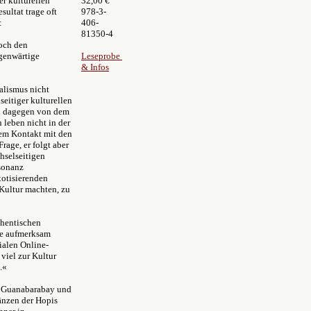
er kulturellen
32,00 €
ultat trage oft
978-3-
:
406-
81350-4
noch den
egenwärtige
Leseprobe
& Infos
alismus nicht
seitiger kulturellen
en dagegen von dem
leben nicht in der
 dem Kontakt mit den
rage, er folgt aber
chselseitigen
sonanz
xotisierenden
 Kultur machten, zu
thentischen
age aufmerksam
ialen Online-
viel zur Kultur
.
«
er Guanabarabay und
änzen der Hopis