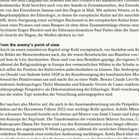
ebenso wie dem Langhaus der Irokesen und den Potlatsch der kanadischen Ureinwo
Nordamerika. Kohl berichtet auch von den Aranda in Zentralaustralien, den Einwoh
wie von den Einwohnern Samoas und den Dogon in Mali. Mit anderen Worten, es h
Hauptkampfplätze der Ethnologie, in denen die europäische Kultur auf die autoch
trifft, deren Aneignung einen wichtigen Rückstand in der europäischen Kultur hinte
Kunst eines Picassos und eines Braques ist ohne diese Zusammenhänge ebenso wen
Psychiatrie Eugen Bleulers und die Ethnopsychoanalyse Paul Parins ohne die Ause
der Ansicht der Dogon, die Weißen dächten zu viel.
From the enemy’s point of view
Gleich im ersten instruktiven Kapitel zeigt Kohl exemplarisch, wie fruchtbar sein Ans
die Bilder der Menschenfresser nach, die die ersten Reiseberichte aus Brasilien vo
und Jean de Léry durchziehen. Diese sind von dem Bemühen geprägt, die eigenen 
während der Religionskriege in Europa den vermeintlichen Wilden in die Schuhe zu
sich selbst die Position des Kultivierten aufrechterhalten zu können. Das
Anthropop
von Oswald von Andrade kehrt 1928 in der Kunstbewegung des brasilianischen Mo
Vorwurf des Primitivismus um und macht ihn zu einer Waffe. Bereits Claude Lévi-Str
modernen Anthropologen Thilio Maranaho und Eduardo Viveiro de Castro etabliere
anthropophage Perspektive als Dekolonialisierung der Ethnologie. Kohl verschweigt
dass die realen Tupi weiterhin der Vernichtung anheimgegeben sind.
Hier tauchen also Motive auf, die auch in der Auseinandersetzung um die Perspekti
Südens auf der
Documenta Fifteen
2022 eine wichtige Rolle spielten. Achille Mbem
der schwarzen Vernunft bezieht sich ebenso auf Motive von Aimé Césaire und Léo
dem Konzept der
Negritude
. Die Transformation der verrückten Sklaven Sycorax, C
Shakespeares Drama
Der Sturm
wird von den Kolonialisierten schon längst offensiv 
Betonung des sogenannten N-Wortes) genutzt, während die westlichen Ethnologen 
verdrehten Romantik einer einfachen Ausbeutung nachhängen. Kohls Buch klärt da
wie der Kontakt zwischen den Kulturen von Anfang an die Vorstellung der Moderne 