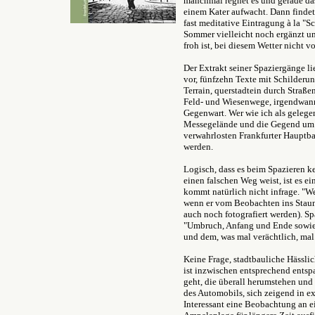
manchmal regnet es und gerade das 
einem Kater aufwacht. Dann findet
fast meditative Eintragung à la "
Sommer vielleicht noch ergänzt um 
froh ist, bei diesem Wetter nicht v
Der Extrakt seiner Spaziergänge l
vor, fünfzehn Texte mit Schilder
Terrain, querstadtein durch Straß
Feld- und Wiesenwege, irgendwan
Gegenwart. Wer wie ich als geleg
Messegelände und die Gegend um d
verwahrlosten Frankfurter Hauptba
werden.
Logisch, dass es beim Spazieren
einen falschen Weg weist, ist es 
kommt natürlich nicht infrage. "We
wenn er vom Beobachten ins Sta
auch noch fotografiert werden). S
"Umbruch, Anfang und Ende sowie 
und dem, was mal verächtlich, ma
Keine Frage, stadtbauliche Hässli
ist inzwischen entsprechend entsp
geht, die überall herumstehen und
des Automobils, sich zeigend in e
Interessant eine Beobachtung an e