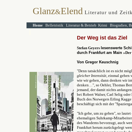
Glanz
Elend
&
Literatur und Zeit
Home
Belletristik
Literatur & Betrieb
Krimi
Biografien, B
Der Weg ist das Ziel
Stefan Geyers
lesenswerte Sch
durch Frankfurt am Main
»
Der
Von Gregor Keuschnig
"Denn tatsächlich ist es nicht mög
gleicher Intensität
, einmal gehen w
wie wir gehen, dann denken wir in
denken…", so Oehler, Thomas Ber
jemand, der damit nichts anfangen 
bei Robert Walser, Carl Selig oder
Buch des Norwegers Erling Kagge
beschäftigt sich mit der "Spazier
"Ich gehe, um zu gehen", so lautet
ehemaligen Suhrkamp-Mitarbeiters,
des Wanderns bevorzugt, auch wen
Frankfurt herum zurückgelegt wer