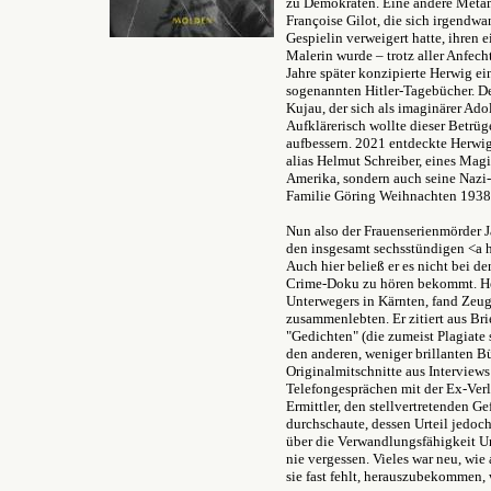
zu Demokraten. Eine andere Metamo
Françoise Gilot, die sich irgendw
Gespielin verweigert hatte, ihren
Malerin wurde – trotz aller Anfe
Jahre später konzipierte Herwig e
sogenannten Hitler-Tagebücher. D
Kujau, der sich als imaginärer Adol
Aufklärerisch wollte dieser Betrü
aufbessern. 2021 entdeckte Herwi
alias Helmut Schreiber, eines Magi
Amerika, sondern auch seine Nazi-
Familie Göring Weihnachten 1938
Nun also der Frauenserienmörder J
den insgesamt sechsstündigen <a 
Auch hier beließ er es nicht bei d
Crime-Doku zu hören bekommt. He
Unterwegers in Kärnten, fand Zeug
zusammenlebten. Er zitiert aus B
"Gedichten" (die zumeist Plagiate
den anderen, weniger brillanten B
Originalmitschnitte aus Interview
Telefongesprächen mit der Ex-Verl
Ermittler, den stellvertretenden G
durchschaute, dessen Urteil jedoch
über die Verwandlungsfähigkeit U
nie vergessen. Vieles war neu, wie 
sie fast fehlt, herauszubekommen,