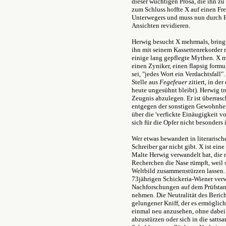
dieser wuchtigen Prosa, die ihn zu
zum Schluss hoffte X auf einen Fr
Unterwegers und muss nun durch H
Ansichten revidieren.
Herwig besucht X mehrmals, bringt
ihn mit seinem Kassettenrekorder 
einige lang gepflegte Mythen. X ma
einen Zyniker, einen flapsig formu
sei, "jedes Wort ein Verdachtsfall
Stelle aus
Fegefeuer
zitiert, in de
heute ungesühnt bleibt). Herwig t
Zeugnis abzulegen. Er ist überrasch
entgegen der sonstigen Gewohnheite
über die 'verfickte Einäugigkeit vo
sich für die Opfer nicht besonders i
Wer etwas bewandert in literarische
Schreiber gar nicht gibt. X ist eine
Malte Herwig verwandelt hat, die
Recherchen die Nase rümpft, weil 
Weltbild zusammenstürzen lassen. 
73jährigen Schickeria-Wiener verwa
Nachforschungen auf dem Prüfstand
nehmen. Die Neutralität des Berich
gelungener Kniff, der es ermöglic
einmal neu anzusehen, ohne dabei
abzustürzen oder sich in die sat