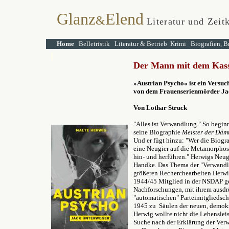
Glanz
Elend
&
Literatur und Zeit
Home
Belletristik
Literatur & Betrieb
Krimi
Biografien, B
Der Mann mit dem Kass
»Austrian Psycho« ist ein Versuch
von dem
Frauenserienmörder
Ja
Von Lothar Struck
"Alles ist Verwandlung." So beginn
seine Biographie
Meister der Dä
Und er fügt hinzu: "Wer die Biogra
eine Neugier auf die Metamorphos
hin- und herführen." Herwigs Neugi
Handke. Das Thema der "Verwandlun
größeren Recherchearbeiten Herwi
1944/45 Mitglied in der NSDAP ge
Nachforschungen, mit ihrem ausdr
"automatischen" Parteimitgliedsc
1945 zu Säulen der neuen, demokr
Herwig wollte nicht die Lebensleis
Suche nach der Erklärung der Ve