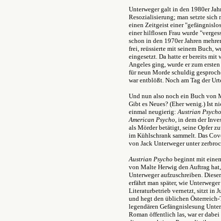
Unterweger galt in den 1980er Jah
Resozialisierung; man setzte sich m
einen Zeitgeist einer "gefängnislo
einer hilflosen Frau wurde "vergess
schon in den 1970er Jahren mehre
frei, reüssierte mit seinem Buch,
eingesetzt. Da hatte er bereits mi
Angeles ging, wurde er zum ersten
für neun Morde schuldig gesproch
war entblößt. Noch am Tag der Ur
Und nun also noch ein Buch von 
Gibt es Neues? (Eher wenig.) Ist n
einmal neugierig:
Austrian Psych
American Psycho
, in dem der Inv
als Mörder betätigt, seine Opfer 
im Kühlschrank sammelt. Das Co
von Jack Unterweger unter zerbro
Austrian Psycho
beginnt mit einem
von Malte Herwig den Auftrag hat,
Unterweger aufzuschreiben. Dieser 
erfährt man später, wie Unterweger
Literaturbetrieb vernetzt, sitzt 
und hegt den üblichen Österreich-T
legendären Gefängnislesung Unter
Roman öffentlich las, war er dabei