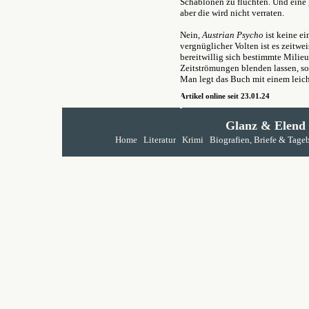
Schablonen zu flüchten. Und eine
aber die wird nicht verraten.
Nein,
Austrian Psycho
ist keine ei
vergnüglicher Volten ist es zeitwei
bereitwillig sich bestimmte Milieu
Zeitströmungen blenden lassen, sof
Man legt das Buch mit einem leich
Artikel online seit 23.01.24
Glanz & Elend
Home
Literatur
Krimi
Biografien, Briefe & Tage