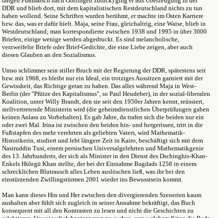
langen Fußmarsch nach Göttingen zurück) ging er aus Überzeugung in der
DDR und blieb dort, mit dem kapitalistischen Restdeutschland nichts zu tun
haben wollend. Seine Schriften wurden berühmt, er machte im Osten Karriere
bzw. das, was er dafür hielt. Maja, seine Frau, gleichaltrig, eine Waise, blieb in
Westdeutschland; man korrespondierte zwischen 1938 und 1995 in über 3000
Briefen, einige wenige werden abgedruckt. Es sind melancholische,
verzweifelte Briefe oder Brief-Gedichte, die eine Liebe zeigen, aber auch
diesen Glauben an den Sozialismus.
Umso schlimmer sein stiller Bruch mit der Regierung der DDR, spätestens seit
bzw. mit 1968, es bleibt nur ein Ideal, ein trotziges Aussitzen garniert mit der
Gewissheit, das Richtige getan zu haben. Das alles während Maja in West-
Berlin (der "Pfütze des Kapitalismus", so Paul Heudeber), in der sozial-liberalen
Koalition, unter Willy Brandt, den sie seit den 1950er Jahren kennt, reüssiert,
stellvertretende Ministerin wird (die geheimdienstlichen Überprüfungen gaben
keinen Anlass zu Vorbehalten). Es gab Jahre, da trafen sich die beiden nur ein
oder zwei Mal. Irina ist zwischen den beiden hin- und hergerissen, tritt in die
Fußstapfen des mehr verehrten als geliebten Vaters, wird Mathematik-
Historikerin, studiert und lebt längere Zeit in Kairo, beschäftigt sich mit dem
Nasiruddin Tusi, einem persischen Universalgelehrten und Mathematikgenie
des 13. Jahrhunderts, der sich als Minister in den Dienst des Dschinghis-Khan-
Enkels Hülegü Khan stellte, der bei der Einnahme Bagdads 1258 in einem
schrecklichen Blutrausch alles Leben auslöschen ließ, was ihr bei den
einstürzenden Zwillingstürmen 2001 wieder ins Bewusstsein kommt.
Man kann dieses Hin und Her zwischen den divergierenden Szenerien kaum
aushalten aber fühlt sich zugleich in seiner Annahme bekräftigt, das Buch
konsequent mit all den Kontrasten zu lesen und nicht die Geschichten zu