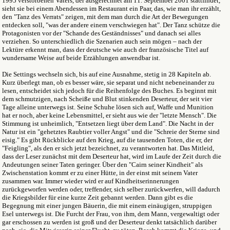
1995 verstorbenen Vaters, der ausgerechnet am 11. September 2001 stattfindet,
sieht sie bei einem Abendessen im Restaurant ein Paar, das, wie man ihr erzählt,
den "Tanz des Verrats" zeigen, mit dem man durch die Art der Bewegungen
entdecken soll, "was der andere einem verschwiegen hat". Der Tanz schütze die
Protagonisten vor der "Schande des Geständnisses" und danach sei alles
verziehen. So unterschiedlich die Szenarien auch sein mögen – nach der
Lektüre erkennt man, dass der deutsche wie auch der französische Titel auf
wundersame Weise auf beide Erzählungen anwendbar ist.
Die Settings wechseln sich, bis auf eine Ausnahme, stetig in 28 Kapiteln ab.
Kurz überlegt man, ob es besser wäre, sie separat und nicht nebeneinander zu
lesen, entscheidet sich jedoch für die Reihenfolge des Buches. Es beginnt mit
dem schmutzigen, nach Scheiße und Blut stinkenden Deserteur, der seit vier
Tage alleine unterwegs ist. Seine Schuhe lösen sich auf, Waffe und Munition
hat er noch, aber keine Lebensmittel, er sieht aus wie der "letzte Mensch". Die
Stimmung ist unheimlich, "Entsetzen liegt über dem Land". Die Nacht in der
Natur ist ein "gehetztes Raubtier voller Angst" und die "Schreie der Sterne sind
eisig." Es gibt Rückblicke auf den Krieg, auf die tausenden Toten, die er, der
"Feigling", als den er sich jetzt bezeichnet, zu verantworten hat. Das Mitleid,
dass der Leser zunächst mit dem Deserteur hat, wird im Laufe der Zeit durch die
Andeutungen seiner Taten geringer. Über den "Cairn seiner Kindheit" als
Zwischenstation kommt er zu einer Hütte, in der einst mit seinem Vater
zusammen war. Immer wieder wird er auf Kindheitserinnerungen
zurückgeworfen werden oder, treffender, sich selber zurückwerfen, will dadurch
die Kriegsbilder für eine kurze Zeit gebannt werden. Dann gibt es die
Begegnung mit einer jungen Bäuerin, die mit einem einäugigen, struppigen
Esel unterwegs ist. Die Furcht der Frau, von ihm, dem Mann, vergewaltigt oder
gar erschossen zu werden ist groß und der Deserteur denkt tatsächlich darüber