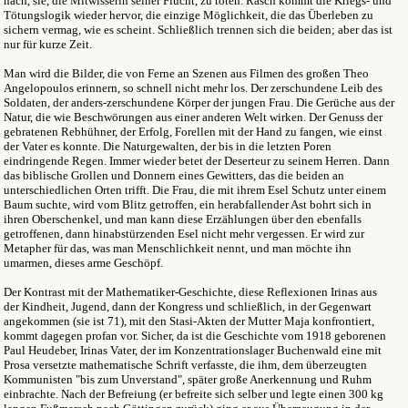
nach, sie, die Mitwisserin seiner Flucht, zu töten. Rasch kommt die Kriegs- und
Tötungslogik wieder hervor, die einzige Möglichkeit, die das Überleben zu
sichern vermag, wie es scheint. Schließlich trennen sich die beiden; aber das ist
nur für kurze Zeit.
Man wird die Bilder, die von Ferne an Szenen aus Filmen des großen Theo
Angelopoulos erinnern, so schnell nicht mehr los. Der zerschundene Leib des
Soldaten, der anders-zerschundene Körper der jungen Frau. Die Gerüche aus der
Natur, die wie Beschwörungen aus einer anderen Welt wirken. Der Genuss der
gebratenen Rebhühner, der Erfolg, Forellen mit der Hand zu fangen, wie einst
der Vater es konnte. Die Naturgewalten, der bis in die letzten Poren
eindringende Regen. Immer wieder betet der Deserteur zu seinem Herren. Dann
das biblische Grollen und Donnern eines Gewitters, das die beiden an
unterschiedlichen Orten trifft. Die Frau, die mit ihrem Esel Schutz unter einem
Baum suchte, wird vom Blitz getroffen, ein herabfallender Ast bohrt sich in
ihren Oberschenkel, und man kann diese Erzählungen über den ebenfalls
getroffenen, dann hinabstürzenden Esel nicht mehr vergessen. Er wird zur
Metapher für das, was man Menschlichkeit nennt, und man möchte ihn
umarmen, dieses arme Geschöpf.
Der Kontrast mit der Mathematiker-Geschichte, diese Reflexionen Irinas aus
der Kindheit, Jugend, dann der Kongress und schließlich, in der Gegenwart
angekommen (sie ist 71), mit den Stasi-Akten der Mutter Maja konfrontiert,
kommt dagegen profan vor. Sicher, da ist die Geschichte vom 1918 geborenen
Paul Heudeber, Irinas Vater, der im Konzentrationslager Buchenwald eine mit
Prosa versetzte mathematische Schrift verfasste, die ihm, dem überzeugten
Kommunisten "bis zum Unverstand", später große Anerkennung und Ruhm
einbrachte. Nach der Befreiung (er befreite sich selber und legte einen 300 kg