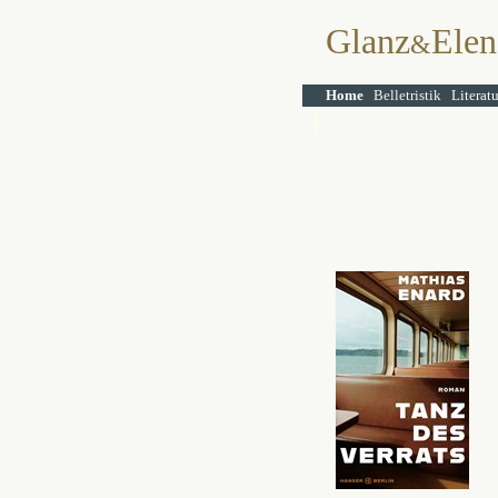
Glanz
Elen
&
Home
Belletristik
Literat