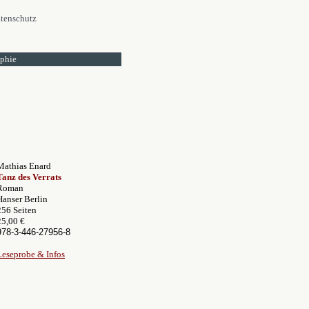
tenschutz
ophie
Mathias Enard
Tanz des Verrats
Roman
Hanser Berlin
256 Seiten
25,00 €
978-3-446-27956-8
Leseprobe & Infos