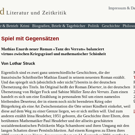
d
Impressum & Da
Literatur und Zeitkritik
ur & Betrieb
Krimi
Biografien, Briefe & Tagebücher
Politik
Geschichte
Philos
Spiel mit Gegensätzen
Mathias Enards neuer Roman
»
Tanz des Verrats
« balanciert
virtuos zwischen Kriegsgräuel und mathematischer Schönheit
Von Lothar Struck
Eigentlich sind es zwei ganz unterschiedliche Geschichten, die der
französische Schriftsteller Mathias Enard in seinem neuesten Roman erzählt.
Und das spiegelt sich (absichtlich oder nicht?) bereits in der deutschen
Übersetzung des Titels. Im Original heißt der Roman
Déserter
, in der deutschen
Übersetzung von Holger Fock und Sabine Müller
Tanz des Verrats
. Zum einen
handelt es sich um eine Erzählung in personalem Stil um einen namenlos
bleibenden Deserteur, der in einem noch nicht beendeten Krieg oder
Bürgerkrieg als eine Art Zwischenstation die Orte seiner Kindheit einkehrt, weil
diese auf dem Weg zu einer Grenze liegen, wo er sich stellen will. Und zum
anderen erzählt Irina Heudeber, 1951 geboren, die Geschichte ihrer Eltern, dem
berühmten Mathematiker Paul Heudeber und der allseits geschätzten
sozialdemokratischen Politikerin Maja Scharnhorst und ihren Umgang mit den
langen Schatten dieser Persönlichkeiten. Auf einem Kongress zu Ehren ihres