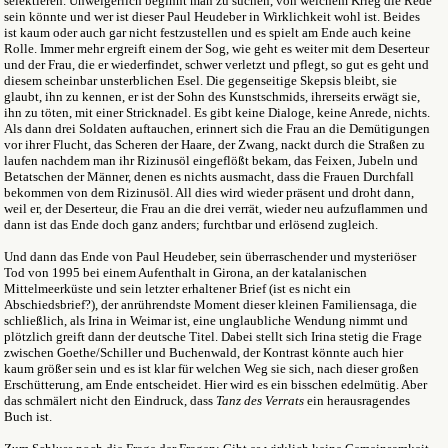
selektieren. Unweigerlich beginnt man zu suchen, von welchem Krieg die Rede
sein könnte und wer ist dieser Paul Heudeber in Wirklichkeit wohl ist. Beides
ist kaum oder auch gar nicht festzustellen und es spielt am Ende auch keine
Rolle. Immer mehr ergreift einem der Sog, wie geht es weiter mit dem Deserteur
und der Frau, die er wiederfindet, schwer verletzt und pflegt, so gut es geht und
diesem scheinbar unsterblichen Esel. Die gegenseitige Skepsis bleibt, sie
glaubt, ihn zu kennen, er ist der Sohn des Kunstschmids, ihrerseits erwägt sie,
ihn zu töten, mit einer Stricknadel. Es gibt keine Dialoge, keine Anrede, nichts.
Als dann drei Soldaten auftauchen, erinnert sich die Frau an die Demütigungen
vor ihrer Flucht, das Scheren der Haare, der Zwang, nackt durch die Straßen zu
laufen nachdem man ihr Rizinusöl eingeflößt bekam, das Feixen, Jubeln und
Betatschen der Männer, denen es nichts ausmacht, dass die Frauen Durchfall
bekommen von dem Rizinusöl. All dies wird wieder präsent und droht dann,
weil er, der Deserteur, die Frau an die drei verrät, wieder neu aufzuflammen und
dann ist das Ende doch ganz anders; furchtbar und erlösend zugleich.
Und dann das Ende von Paul Heudeber, sein überraschender und mysteriöser
Tod von 1995 bei einem Aufenthalt in Girona, an der katalanischen
Mittelmeerküste und sein letzter erhaltener Brief (ist es nicht ein
Abschiedsbrief?), der anrührendste Moment dieser kleinen Familiensaga, die
schließlich, als Irina in Weimar ist, eine unglaubliche Wendung nimmt und
plötzlich greift dann der deutsche Titel. Dabei stellt sich Irina stetig die Frage
zwischen Goethe/Schiller und Buchenwald, der Kontrast könnte auch hier
kaum größer sein und es ist klar für welchen Weg sie sich, nach dieser großen
Erschütterung, am Ende entscheidet. Hier wird es ein bisschen edelmütig. Aber
das schmälert nicht den Eindruck, dass
Tanz des Verrats
ein herausragendes
Buch ist.