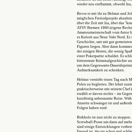
wieder neu entflammt, obwohl Iza, 
Bevor er mit ihr zu Helmut und Jo
möglichen Freitodprojekt abzubrin
über die Zeit mit Iza, über das "
ATSV Bremen 1860 (eigene Recher
Amateurmeisterschaft vom Autor fal
es Kolorit aus Neue Vahr Nord. Es i
Geschichte, satt mit gut gemeinten
Figuren liegen. Aber dann kommen
der einigen Herren, die wenig Spaß
einer Pokerpartie schuldet. Es schl
bitterernste Kriminalgeschichte u
um dem Gegenwarts-Dauerdeprimie
Aufmerksamkeit zu schenken.
Helmut verstirbt einen Tag nach Ma
Polen zu begleiten. Der lehnt zunä
praktischerweise mit seinem Chef (
erzählt er davon nichts – im Gegen
kurzfristig anberaumte Reise. Währ
Annette schwanger ist und außerd
Folgen haben wird.
Birkholz ist nun nicht zu stoppen.
Screwball-Posse um dann auf mehr
sind einige Entwicklungen vorher
Freund ist, der sie schon mal schlä