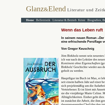
Glanz
Elend
&
Literatur und Zeit
Home
Belletristik
Literatur & Betrieb
Krimi
Biografien, B
Wenn das Leben ruft
In seinem neuen Roman
»
Der
eine erfrischende Persiflage 
Von Gregor Keuschnig
Jörn Birkholz nennt sein neueste
ich war nach der Lektüre des neue
Kontinent ohne Eigenschaften
(ge
Birkholz' Geschichte wieder aus
geholt zu werden.
Hauptfigur im Buch ist Max, er leb
seit einem halben Jahr auf einer b
sich projektmäßig um die Aufarbei
Vertriebener. Er ist liiert mit An
sie die vierjährige Marie Celine. 
Alltäglichkeiten. Einher geht dies 
ist zunächst die Arbeit, die ihm ge
daueranwesender Chef (der den int