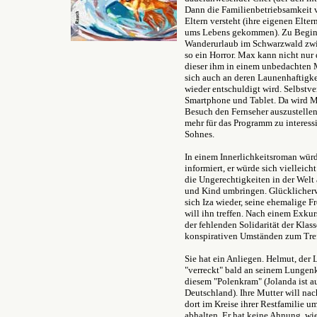
Dann die Familienbetriebsamkeit v
Eltern versteht (ihre eigenen Elte
ums Lebens gekommen). Zu Beginn
Wanderurlaub im Schwarzwald zwis
so ein Horror. Max kann nicht nur 
dieser ihm in einem unbedachten
sich auch an deren Launenhaftigke
wieder entschuldigt wird. Selbstve
Smartphone und Tablet. Da wird Max
Besuch den Fernseher auszustellen 
mehr für das Programm zu interess
Sohnes.
In einem Innerlichkeitsroman würd
informiert, er würde sich vielleich
die Ungerechtigkeiten in der Welt 
und Kind umbringen. Glücklicherwe
sich Iza wieder, seine ehemalige F
will ihn treffen. Nach einem Exku
der fehlenden Solidarität der Kla
konspirativen Umständen zum Tref
Sie hat ein Anliegen. Helmut, der 
"verreckt" bald an seinem Lungenkr
diesem "Polenkram" (Jolanda ist aus
Deutschland). Ihre Mutter will na
dort im Kreise ihrer Restfamilie 
abhalten. Er hat keine Ahnung, wie 