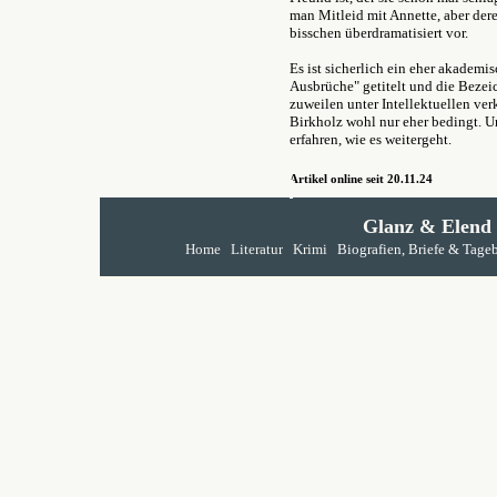
man Mitleid mit Annette, aber der
bisschen überdramatisiert vor.
Es ist sicherlich ein eher akademi
Ausbrüche" getitelt und die Bezei
zuweilen unter Intellektuellen ve
Birkholz wohl nur eher bedingt. Un
erfahren, wie es weitergeht.
Artikel online seit 20.11.24
Glanz & Elend
Home
Literatur
Krimi
Biografien, Briefe & Tage