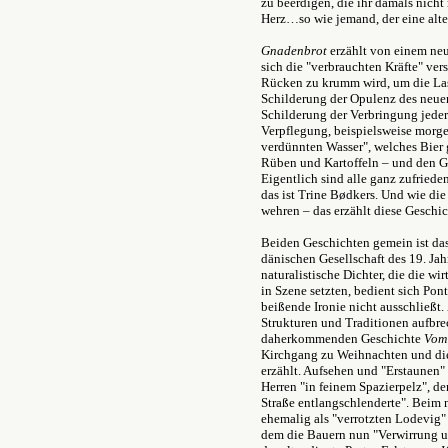
zu beerdigen, die ihr damals nicht 
Herz…so wie jemand, der eine alt
Gnadenbrot
erzählt von einem neu
sich die "verbrauchten Kräfte" v
Rücken zu krumm wird, um die Las
Schilderung der Opulenz des neuen
Schilderung der Verbringung jeder
Verpflegung, beispielsweise morg
verdünnten Wasser", welches Bier 
Rüben und Kartoffeln – und den G
Eigentlich sind alle ganz zufried
das ist Trine Bødkers. Und wie die
wehren – das erzählt diese Geschic
Beiden Geschichten gemein ist das
dänischen Gesellschaft des 19. Jah
naturalistische Dichter, die die w
in Szene setzten, bedient sich Pon
beißende Ironie nicht ausschließt. 
Strukturen und Traditionen aufbre
daherkommenden Geschichte
Vom
Kirchgang zu Weihnachten und die 
erzählt. Aufsehen und "Erstaunen"
Herren "in feinem Spazierpelz", de
Straße entlangschlenderte". Beim
ehemalig als "verrotzten Lodevig
dem die Bauern nun "Verwirrung 