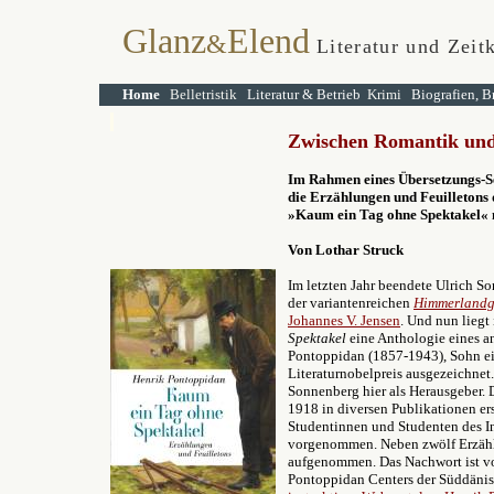
Glanz
Elend
&
Literatur und Zeit
Home
Belletristik
Literatur & Betrieb
Krimi
Biografien, B
Zwischen Romantik und
I
m Rahmen eines Übersetzungs-S
die Erzählungen und Feuilletons
»Kaum ein Tag ohne Spektakel«
Von Lothar Struck
Im letzten Jahr beendete Ulrich S
der variantenreichen
Himmerlandg
Johannes V. Jensen
. Und nun liegt
Spektakel
eine Anthologie eines a
Pontoppidan (1857-1943), Sohn ei
Literaturnobelpreis ausgezeichne
Sonnenberg hier als Herausgeber. 
1918 in diversen Publikationen e
Studentinnen und Studenten des Ins
vorgenommen. Neben zwölf Erzähl
aufgenommen. Das Nachwort ist vo
Pontoppidan Centers der Süddänis