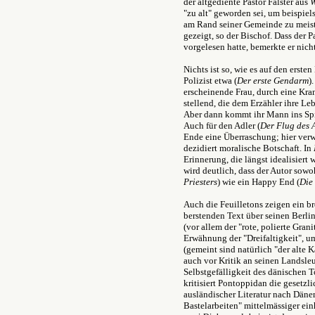
der altgediente Pastor Falster aus
W
"zu alt" geworden sei, um beispie
am Rand seiner Gemeinde zu meiste
gezeigt, so der Bischof. Dass der P
vorgelesen hatte, bemerkte er nicht
Nichts ist so, wie es auf den erst
Polizist etwa (
Der erste Gendarm
)
erscheinende Frau, durch eine Kran
stellend, die dem Erzähler ihre L
Aber dann kommt ihr Mann ins Spie
Auch für den Adler (
Der Flug des 
Ende eine Überraschung; hier verw
dezidiert moralische Botschaft. In
Erinnerung, die längst idealisiert 
wird deutlich, dass der Autor sowo
Priesters
) wie ein Happy End (
Die
Auch die Feuilletons zeigen ein br
berstenden Text über seinen Berli
(vor allem der "rote, polierte Gran
Erwähnung der "Dreifaltigkeit", u
(gemeint sind natürlich "der alte
auch vor Kritik an seinen Landsle
Selbstgefälligkeit des dänischen 
kritisiert Pontoppidan die gesetz
ausländischer Literatur nach Dänem
Bastelarbeiten" mittelmässiger e