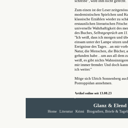
schreibe", wird ihm nicht gerecht.
Zum einen ist der Leser zeitgenöss
modernistischen Spielchen und Ku
klassische Erzählen wieder zu schä
erstaunlichen literarischen Frisch
universelle Wahrhaftigkeit des men
des Buches,
Selbstgespräch am 11
"Ich weiß, dass ich morgen und ü
einsam unter der Lampe sitzen und
Ereignisse des Tages…an mir vorbe
Natur, die Menschen, die Bücher, a
gefunden habe…um aus all dem zu 
weiß, es gibt nichts Wahnsinnigere
mir immer fremder. Und doch kann 
ich weiter."
Möge sich Ulrich Sonnenberg auc
Pontoppidan annehmen.
Artikel online seit 13.08.23
Glanz & Elend
Home
Literatur
Krimi
Biografien, Briefe & Tage