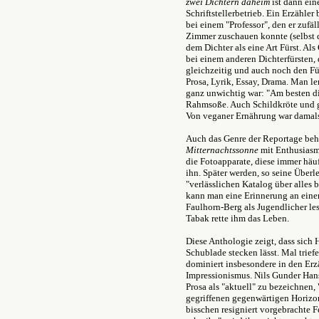
zwei Dichtern daheim
ist dann eine
Schriftstellerbetrieb. Ein Erzähle
bei einem "Professor", den er zufä
Zimmer zuschauen konnte (selbst de
dem Dichter als eine Art Fürst. A
bei einem anderen Dichterfürsten,
gleichzeitig und auch noch den Füß
Prosa, Lyrik, Essay, Drama. Man le
ganz unwichtig war: "Am besten dic
Rahmsoße. Auch Schildkröte und g
Von veganer Ernährung war damals
Auch das Genre der Reportage behe
Mitternachtssonne
mit Enthusiasmu
die Fotoapparate, diese immer häu
ihn. Später werden, so seine Überl
"verlässlichen Katalog über alles 
kann man eine Erinnerung an eine
Faulhorn-Berg als Jugendlicher les
Tabak rette ihm das Leben.
Diese Anthologie zeigt, dass sich
Schublade stecken lässt. Mal trief
dominiert insbesondere in den Erz
Impressionismus. Nils Gunder Hans
Prosa als "aktuell" zu bezeichnen,
gegriffenen gegenwärtigen Horizon
bisschen resigniert vorgebrachte Fe