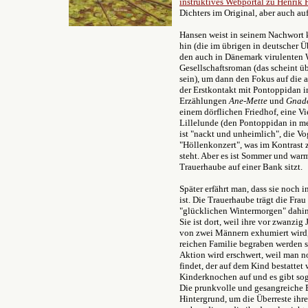
instruktives Webportal zu Henrik
Dichters im Original, aber auch au
Hansen weist in seinem Nachwort 
hin (die im übrigen in deutscher 
den auch in Dänemark virulenten
Gesellschaftsroman (das scheint üb
sein), um dann den Fokus auf die a
der Erstkontakt mit Pontoppidan i
Erzählungen
Ane-Mette
und
Gnad
einem dörflichen Friedhof, eine Vi
Lillelunde (den Pontoppidan in m
ist "nackt und unheimlich", die 
"Höllenkonzert", was im Kontrast
steht. Aber es ist Sommer und warm
Trauerhaube auf einer Bank sitzt.
Später erfährt man, dass sie noch
ist. Die Trauerhaube trägt die Fra
"glücklichen Wintermorgen" dahi
Sie ist dort, weil ihre vor zwanzig
von zwei Männern exhumiert wird, 
reichen Familie begraben werden so
Aktion wird erschwert, weil man 
findet, der auf dem Kind bestattet
Kinderknochen auf und es gibt sog
Die prunkvolle und gesangreiche B
Hintergrund, um die Überreste ihr