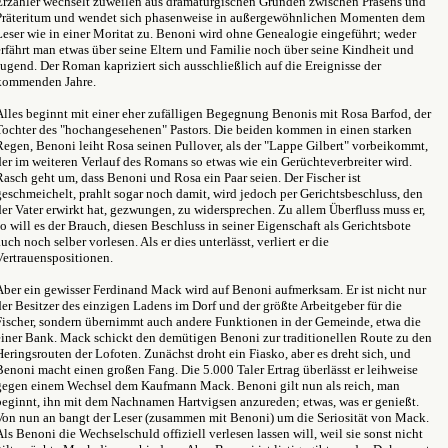
Erzähler wechselt zuweilen aus dramaturgischen Gründen zwischen Präsens und
Präteritum und wendet sich phasenweise in außergewöhnlichen Momenten dem
Leser wie in einer Moritat zu. Benoni wird ohne Genealogie eingeführt; weder
erfährt man etwas über seine Eltern und Familie noch über seine Kindheit und
Jugend. Der Roman kapriziert sich ausschließlich auf die Ereignisse der
kommenden Jahre.
Alles beginnt mit einer eher zufälligen Begegnung Benonis mit Rosa Barfod, der
Tochter des "hochangesehenen" Pastors. Die beiden kommen in einen starken
Regen, Benoni leiht Rosa seinen Pullover, als der "Lappe Gilbert" vorbeikommt,
der im weiteren Verlauf des Romans so etwas wie ein Gerüchteverbreiter wird.
Rasch geht um, dass Benoni und Rosa ein Paar seien. Der Fischer ist
geschmeichelt, prahlt sogar noch damit, wird jedoch per Gerichtsbeschluss, den
der Vater erwirkt hat, gezwungen, zu widersprechen. Zu allem Überfluss muss er,
so will es der Brauch, diesen Beschluss in seiner Eigenschaft als Gerichtsbote
auch noch selber vorlesen. Als er dies unterlässt, verliert er die
Vertrauenspositionen.
Aber ein gewisser Ferdinand Mack wird auf Benoni aufmerksam. Er ist nicht nur
der Besitzer des einzigen Ladens im Dorf und der größte Arbeitgeber für die
Fischer, sondern übernimmt auch andere Funktionen in der Gemeinde, etwa die
einer Bank. Mack schickt den demütigen Benoni zur traditionellen Route zu den
Heringsrouten der Lofoten. Zunächst droht ein Fiasko, aber es dreht sich, und
Benoni macht einen großen Fang. Die 5.000 Taler Ertrag überlässt er leihweise
gegen einem Wechsel dem Kaufmann Mack. Benoni gilt nun als reich, man
beginnt, ihn mit dem Nachnamen Hartvigsen anzureden; etwas, was er genießt.
Von nun an bangt der Leser (zusammen mit Benoni) um die Seriosität von Mack.
Als Benoni die Wechselschuld offiziell verlesen lassen will, weil sie sonst nicht