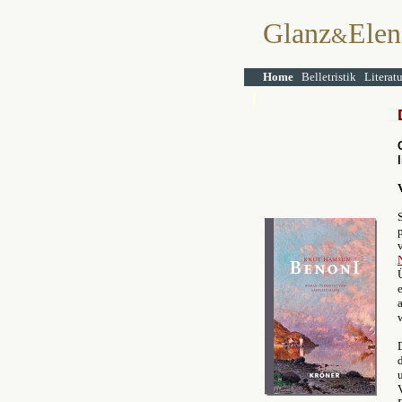
Glanz
Elen
&
Home
Belletristik
Literat