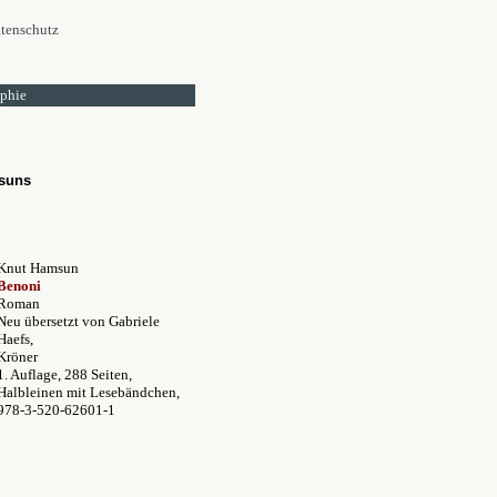
tenschutz
ophie
msuns
Knut Hamsun
Benoni
Roman
Neu übersetzt von Gabriele
Haefs,
Kröner
1. Auflage, 288 Seiten,
Halbleinen mit Lesebändchen,
978-3-520-62601-1