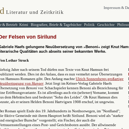
d
Impressum & Da
Literatur und Zeitkritik
ur & Betrieb
Krimi
Biografien, Briefe & Tagebücher
Politik
Geschichte
Philos
Der Felsen von Sirilund
Gabriele Haefs gelungene Neuübersetzung von
»
Benoni
«
zeigt Knut Ha
literarische Qualitäten auch abseits seiner bekannten Werke.
Von Lothar Struck
Siebzig Jahre nach seinem Tod dürfen nun Texte von Knut Hamsun frei
publiziert werden. Dies ist der Anlass, dass es nun vermehrt neue Übersetzungen
von Hamsuns Romanen gibt. Den Anfang machte
Ulrich Sonnenbergs großartige
Neuübertragung von
Hunger
. Jetzt liegt im Kröner-Verlag Gabriele Haefs
Übersetzung von
Benoni
vor. Schachspieler kennen Benoni als Bezeichnung für
eine Eröffnungsvariante. Es ist allerdings auch ein (seltener) Vorname, kommt
aus dem Hebräischen und bedeutet "Sohn des Leides". Ob Knut Hamsun dies
wusste, als er seinen Helden Benoni Hartvigsen 1908 erschuf, ist ungewiss.
Der Roman spielt Ende des 19. Jahrhunderts in Nordnorwegen, im "Nordland";
die fiktive Gemeinde mit ihrem Hauptort heißt Sirilund. Benoni wird als "starker
und energischer Bursche" vorgestellt; ein Fischer, der auch die
Vertrauensstellungen eines Post- und Gerichtsboten ausübt. Der allwissende