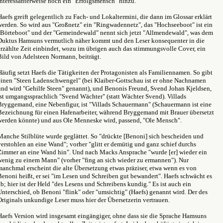
interessanterweise noch ein "Erfolgsmensch" hinzu.
Haefs greift gelegentlich zu Fach- und Lokaltermini, die dann im Glossar erklärt
werden. So wird aus "Großnetz" ein "Ringwadennetz", das "Hochseeboot" ist ein
"Börteboot" und der "Gemeindewald" nennt sich jetzt "Allmendewald", was dem
Duktus Hamsuns vermutlich näher kommt und den Leser konsequenter in die
erzählte Zeit einbindet, wozu im übrigen auch das stimmungsvolle Cover, ein
Bild von Adelsteen Normann, beiträgt.
Häufig setzt Haefs die Tätigkeiten der Protagonisten als Familiennamen. So gibt
einen "Steen Ladenschwengel" (bei Klaiber-Gottschau ist er ohne Nachnamen
und wird "Gehilfe Steen" genannt), und Benonis Freund, Svend Johan Kjeldsen,
ist umgangssprachlich "Svend Wächter" (statt Wächter Svend). Villads
Bryggemand, eine Nebenfigur, ist "Villads Schauermann" (Schauermann ist eine
Bezeichnung für einen Hafenarbeiter, während Bryggemand mit Brauer übersetzt
werden könnte) und aus Ole Menneske wird, passend, "Ole Mensch".
Manche Stilblüte wurde geglättet. So "drückte [Benoni] sich bescheiden und
verstohlen an eine Wand"; vorher "glitt er demütig und ganz schief durchs
Zimmer an eine Wand hin". Und nach Macks Ansprache "wurde [er] wieder ein
wenig zu einem Mann" (vorher "fing an sich wieder zu ermannen"). Nur
manchmal erscheint die alte Übersetzung etwas präziser, etwa wenn es von
Benoni heißt, er sei "im Lesen und Schreiben gut bewandert". Haefs schwächt es
ab; hier ist der Held "des Lesens und Schreibens kundig." Es ist auch ein
Unterschied, ob Benoni "flink" oder "umsichtig" (Haefs) genannt wird. Der des
Originals unkundige Leser muss hier der Übersetzerin vertrauen.
Haefs Version wird insgesamt eingängiger, ohne dass sie die Sprache Hamsuns