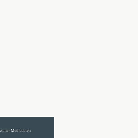
ssum
-
Mediadaten