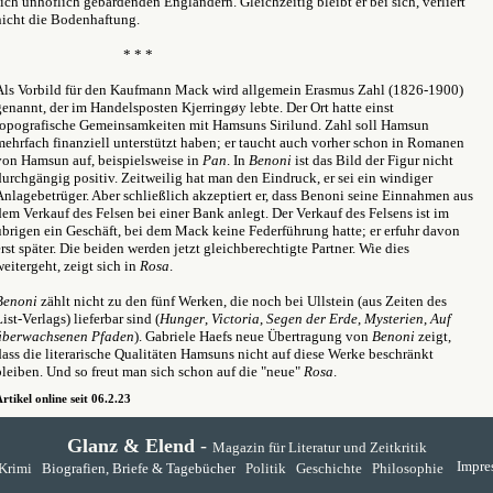
sich unhöflich gebärdenden Engländern. Gleichzeitig bleibt er bei sich, verliert
nicht die Bodenhaftung.
* * *
Als Vorbild für den Kaufmann Mack wird allgemein Erasmus Zahl (1826-1900)
genannt, der im Handelsposten Kjerringøy lebte. Der Ort hatte einst
topografische Gemeinsamkeiten mit Hamsuns Sirilund. Zahl soll Hamsun
mehrfach finanziell unterstützt haben; er taucht auch vorher schon in Romanen
von Hamsun auf, beispielsweise in
Pan
. In
Benoni
ist das Bild der Figur nicht
durchgängig positiv. Zeitweilig hat man den Eindruck, er sei ein windiger
Anlagebetrüger. Aber schließlich akzeptiert er, dass Benoni seine Einnahmen aus
dem Verkauf des Felsen bei einer Bank anlegt. Der Verkauf des Felsens ist im
übrigen ein Geschäft, bei dem Mack keine Federführung hatte; er erfuhr davon
erst später. Die beiden werden jetzt gleichberechtigte Partner. Wie dies
weitergeht, zeigt sich in
Rosa
.
Benoni
zählt nicht zu den fünf Werken, die noch bei Ullstein (aus Zeiten des
ist-Verlags) lieferbar sind (
Hunger
,
Victoria
,
Segen der Erde
,
Mysterien
,
Auf
überwachsenen Pfaden
). Gabriele Haefs neue Übertragung von
Benoni
zeigt,
dass die literarische Qualitäten Hamsuns nicht auf diese Werke beschränkt
bleiben. Und so freut man sich schon auf die "neue"
Rosa
.
rtikel online seit 06.2.23
Glanz & Elend
-
Magazin für Literatur und Zeitkritik
Impre
Krimi
Biografien, Briefe & Tagebücher
Politik
Geschichte
Philosophie