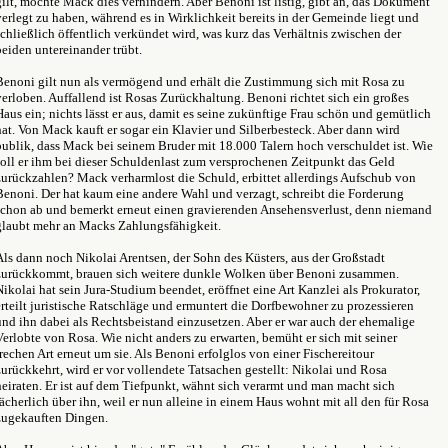
gilt, möchte Mack dies verhindern. Aber Benoni ist listig, gibt an, das Dokument
verlegt zu haben, während es in Wirklichkeit bereits in der Gemeinde liegt und
schließlich öffentlich verkündet wird, was kurz das Verhältnis zwischen der
beiden untereinander trübt.
Benoni gilt nun als vermögend und erhält die Zustimmung sich mit Rosa zu
verloben. Auffallend ist Rosas Zurückhaltung. Benoni richtet sich ein großes
Haus ein; nichts lässt er aus, damit es seine zukünftige Frau schön und gemütlich
hat. Von Mack kauft er sogar ein Klavier und Silberbesteck. Aber dann wird
publik, dass Mack bei seinem Bruder mit 18.000 Talern hoch verschuldet ist. Wie
soll er ihm bei dieser Schuldenlast zum versprochenen Zeitpunkt das Geld
zurückzahlen? Mack verharmlost die Schuld, erbittet allerdings Aufschub von
Benoni. Der hat kaum eine andere Wahl und verzagt, schreibt die Forderung
schon ab und bemerkt erneut einen gravierenden Ansehensverlust, denn niemand
glaubt mehr an Macks Zahlungsfähigkeit.
Als dann noch Nikolai Arentsen, der Sohn des Küsters, aus der Großstadt
zurückkommt, brauen sich weitere dunkle Wolken über Benoni zusammen.
Nikolai hat sein Jura-Studium beendet, eröffnet eine Art Kanzlei als Prokurator,
erteilt juristische Ratschläge und ermuntert die Dorfbewohner zu prozessieren
und ihn dabei als Rechtsbeistand einzusetzen. Aber er war auch der ehemalige
Verlobte von Rosa. Wie nicht anders zu erwarten, bemüht er sich mit seiner
frechen Art erneut um sie. Als Benoni erfolglos von einer Fischereitour
zurückkehrt, wird er vor vollendete Tatsachen gestellt: Nikolai und Rosa
heiraten. Er ist auf dem Tiefpunkt, wähnt sich verarmt und man macht sich
lächerlich über ihn, weil er nun alleine in einem Haus wohnt mit all den für Rosa
zugekauften Dingen.