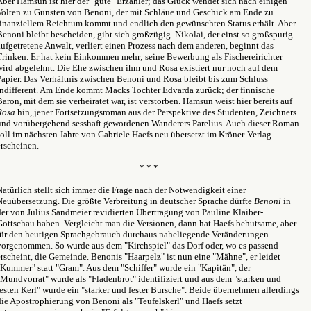
Aber Hamsun ist hier der "gute" Erzähler; das Glück wendet sich nach einigen
Volten zu Gunsten von Benoni, der mit Schläue und Geschick am Ende zu
finanziellem Reichtum kommt und endlich den gewünschten Status erhält. Aber
Benoni bleibt bescheiden, gibt sich großzügig. Nikolai, der einst so großspurig
aufgetretene Anwalt, verliert einen Prozess nach dem anderen, beginnt das
Trinken. Er hat kein Einkommen mehr; seine Bewerbung als Fischereirichter
wird abgelehnt. Die Ehe zwischen ihm und Rosa existiert nur noch auf dem
Papier. Das Verhältnis zwischen Benoni und Rosa bleibt bis zum Schluss
indifferent. Am Ende kommt Macks Tochter Edvarda zurück; der finnische
Baron, mit dem sie verheiratet war, ist verstorben. Hamsun weist hier bereits auf
Rosa
hin, jener Fortsetzungsroman aus der Perspektive des Studenten, Zeichners
und vorübergehend sesshaft gewordenen Wanderers Parelius. Auch dieser Roman
soll im nächsten Jahre von Gabriele Haefs neu übersetzt im Kröner-Verlag
erscheinen.
* * *
Natürlich stellt sich immer die Frage nach der Notwendigkeit einer
Neuübersetzung. Die größte Verbreitung in deutscher Sprache dürfte
Benoni
in
der von Julius Sandmeier revidierten Übertragung von Pauline Klaiber-
Gottschau haben. Vergleicht man die Versionen, dann hat Haefs behutsame, aber
für den heutigen Sprachgebrauch durchaus naheliegende Veränderungen
vorgenommen. So wurde aus dem "Kirchspiel" das Dorf oder, wo es passend
erscheint, die Gemeinde. Benonis "Haarpelz" ist nun eine "Mähne", er leidet
"Kummer" statt "Gram". Aus dem "Schiffer" wurde ein "Kapitän", der
"Mundvorrat" wurde als "Fladenbrot" identifiziert und aus dem "starken und
festen Kerl" wurde ein "starker und fester Bursche". Beide übernehmen allerdings
die Apostrophierung von Benoni als "Teufelskerl" und Haefs setzt