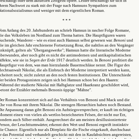
beschädigt oder dem aktuellen Zeitgeist opfert. Leider beschäftigt sie sich in
ihrem Nachwort zu stark mit der Frage nach Hamsuns Sympathien zum
Nationalsozialismus und weniger mit dem eigentlichen Roman.
* * *
Vom Anfang des 20. Jahrhunderts an schrieb Hamsun in rascher Folge Romane,
die das Volksleben im Nordland zum Thema hatten. Die Hauptfiguren waren
Suchende, Wanderer – wie es einst auch Hamsun selbst gewesen war.
Benoni
und
die im gleichen Jahr erschienene Fortsetzung
Rosa
, die nahtlos an den Vorgänger
anknüpft,
gelten als "Übergangswerke"; Hamsun hatte die literarische Moderne
überwunden, aber noch gibt es nicht die antimodernen und antikapitalistischen
Affekte, wie sie in
Segen der Erde
1917 deutlich werden. In
Benoni
profitiert die
Hauptfigur von dem, was man hierzulande Bauernschläue nennt. Die Figur des
Rechtsanwalt Nikolai, die als Einbruch der Moderne interpretiert werden kann,
scheitert noch; nicht zuletzt an den noch festen Institutionen. Die Unterschiede
der beiden Protagonisten zeigen sich bei Hamsun schon bei den Haaren:
Während der studierte Nikolai mit Halbglatze und Haarkranz geschildert wird,
betont der Erzähler mehrmals Benonis üppige "Mähne".
Der Roman konzentriert sich auf das Verhältnis von Benoni und Mack und die
Ehe von Rosa mit ihrem Nikolai. Die strengen Hierarchien haben noch Bestand.
Die Anpassung daran gibt Benoni ein Aufstiegsversprechen; er kauft im richtigen
Moment einen von vielen als wertlos bezeichneten Felsen, der nicht nur Erz,
sondern auch Silber enthält. Ausgerechnet die am meisten desillusionierteste
Person, der Leuchtturmwärter, erkennt den Wert und Benoni ergreift instinktiv
die Chance. Eigentlich nur als Dörrplatz für die Fische eingekauft, durchschaut
er das Potential und verhandelt geschickt mit den in Kaufabsichten angereisten,