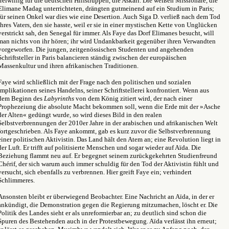
freiwillig für die deutschen Hilfstruppen, die Askari. Die weißen Missionare, die
Elimane Madag unterrichteten, drängten gutmeinend auf ein Studium in Paris;
für seinen Onkel war dies wie eine Desertion. Auch Siga D. verließ nach dem Tod
ihres Vaters, den sie hasste, weil er sie in einer mystischen Kette von Unglücken
verstrickt sah, den Senegal für immer. Als Faye das Dorf Elimanes besucht, will
man nichts von ihr hören; ihr wird Undankbarkeit gegenüber ihren Verwandten
vorgeworfen. Die jungen, zeitgenössischen Studenten und angehenden
Schriftsteller in Paris balancieren ständig zwischen der europäischen
Massenkultur und ihren afrikanischen Traditionen.
Faye wird schließlich mit der Frage nach den politischen und sozialen
Implikationen seines Handelns, seiner Schriftstellerei konfrontiert. Wenn aus
dem Beginn des
Labyrinths
von dem König zitiert wird, der nach einer
Prophezeiung die absolute Macht bekommen soll, wenn die Erde mit der »Asche
der Alten« gedüngt wurde, so wird dieses Bild in den realen
Selbstverbrennungen der 2010er Jahre in der arabischen und afrikanischen Welt
fortgeschrieben. Als Faye ankommt, gab es kurz zuvor die Selbstverbrennung
einer politischen Aktivistin. Das Land hält den Atem an; eine Revolution liegt in
der Luft. Er trifft auf politisierte Menschen und sogar wieder auf Aïda. Die
Beziehung flammt neu auf. Er begegnet seinem zurückgekehrten Studienfreund
Chérif, der sich warum auch immer schuldig für den Tod der Aktivistin fühlt und
versucht, sich ebenfalls zu verbrennen. Hier greift Faye ein; verhindert
Schlimmeres.
Ansonsten bleibt er überwiegend Beobachter. Eine Nachricht an Aïda, in der er
ankündigt, die Demonstration gegen die Regierung mitzumachen, löscht er. Die
Politik des Landes sieht er als unreformierbar an; zu deutlich sind schon die
Spuren des Bestehenden auch in der Protestbewegung. Aïda verlässt ihn erneut;