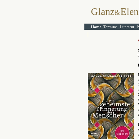
Glanz
Elen
&
Home
Termine
Literatur