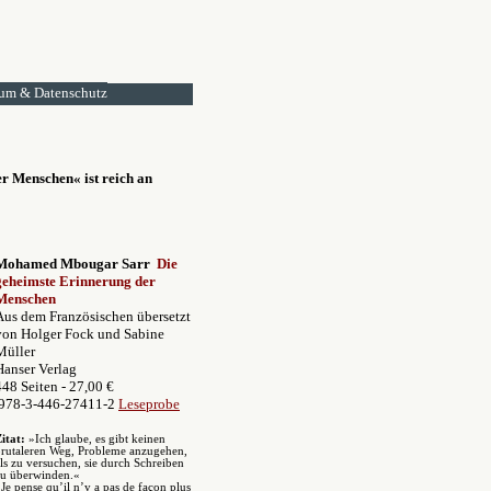
um & Datenschutz
er Menschen
« ist reich an
Mohamed Mbougar Sarr
Die
geheimste Erinnerung der
Menschen
A
us dem Französischen übersetzt
von Holger Fock und Sabine
Müller
Hanser Verlag
448 Seiten - 27,00 €
978-3-446-27411-2
Leseprobe
Zitat:
»
Ich glaube, es gibt keinen
brutaleren Weg, Probleme anzugehen,
ls zu versuchen, sie durch Schreiben
zu überwinden.«
»
Je pense qu’il n’y a pas de façon plus