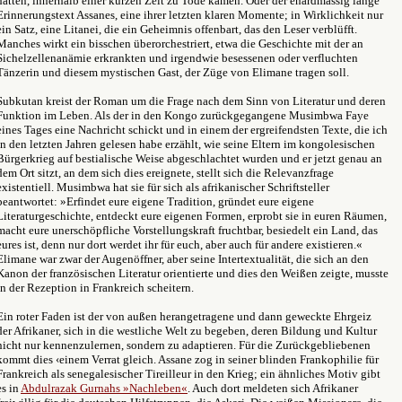
hatten, innerhalb einer kurzen Zeit zu Tode kamen. Oder der énardmässig lange
Erinnerungstext Assanes, eine ihrer letzten klaren Momente; in Wirklichkeit nur
ein Satz, eine Litanei, die ein Geheimnis offenbart, das den Leser verblüfft.
Manches wirkt ein bisschen überorchestriert, etwa die Geschichte mit der an
Sichelzellenanämie erkrankten und irgendwie besessenen oder verfluchten
Tänzerin und diesem mystischen Gast, der Züge von Elimane tragen soll.
Subkutan kreist der Roman um die Frage nach dem Sinn von Literatur und deren
Funktion im Leben. Als der in den Kongo zurückgegangene Musimbwa Faye
eines Tages eine Nachricht schickt und in einem der ergreifendsten Texte, die ich
in den letzten Jahren gelesen habe erzählt, wie seine Eltern im kongolesischen
Bürgerkrieg auf bestialische Weise abgeschlachtet wurden und er jetzt genau an
dem Ort sitzt, an dem sich dies ereignete, stellt sich die Relevanzfrage
existentiell. Musimbwa hat sie für sich als afrikanischer Schriftsteller
beantwortet: »Erfindet eure eigene Tradition, gründet eure eigene
Literaturgeschichte, entdeckt eure eigenen Formen, erprobt sie in euren Räumen,
macht eure unerschöpfliche Vorstellungskraft fruchtbar, besiedelt ein Land, das
eures ist, denn nur dort werdet ihr für euch, aber auch für andere existieren.«
Elimane war zwar der Augenöffner, aber seine Intertextualität, die sich an den
Kanon der französischen Literatur orientierte und dies den Weißen zeigte, musste
in der Rezeption in Frankreich scheitern.
Ein roter Faden ist der von außen herangetragene und dann geweckte Ehrgeiz
der Afrikaner, sich in die westliche Welt zu begeben, deren Bildung und Kultur
nicht nur kennenzulernen, sondern zu adaptieren. Für die Zurückgebliebenen
kommt dies ‹einem Verrat gleich. Assane zog in seiner blinden Frankophilie für
Frankreich als senegalesischer Tireilleur in den Krieg; ein ähnliches Motiv gibt
es in
Abdulrazak Gurnahs »Nachleben«
. Auch dort meldeten sich Afrikaner