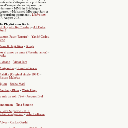
rutale de s’attaquer aux problèmes
ue d’essayer de les dépasser par
’écriture.« MMS in Frédérique
Roussel, »Mohamed Mbougar Sarr et
le troisième continent«,
Libération
,
27.
August 2021
ie Playlist zum Buch:
Ai Du (with Ry Cooder)
-
Ali Farka
Touré
almon Faye (Reprise)
-
Yandé Codou
Sène
Mona Ki Ngi Xica
-
Bonga
or el amor de amar (Necesito amor)
-
Buika
El Arado
-
Victor Jara
Miniyamba
-
Coumba Gawlo
alaika (Original single 1974)
-
Miriam Makeba
jilou
-
Baaba Maal
Mambety Blues
-
Wasis Diop
e suis un soir d'été
-
Jacques Brel
Sinnerman
-
Nina Simone
 Love Supreme - Pt. 1
Acknowledgement
-
John Coltrane
Volver
-
Carlos Gardel