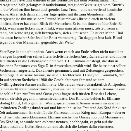
drückt sich Faye und während er die Geräusche aus dem Nebenzimmer halb
verzagt und halb gelangweilt mitbekommt, steigt der Gekreuzigte vom Kruzifix
an der Wand zu ihm herab und spendet kurz Trost – eine umwerfend komische
Szene. Als er sich dann ein paar Tage später mit ihr zum Abendessen trifft,
vergleicht sie ihn mit seinem Freund Musimbwa: »Ihr seid euch in vielem
ähnlich, aber er hat einen Blick für Menschen. Er ist mit ihnen auf der Erde. Er
fickt, wenn man ficken muss, trinkt, wenn man trinken muss, tröstet, wenn er
kann, hat keine Angst, sich hinzugeben, sich zu täuschen. Er ist ein Mann. Und
ein umso besserer Schriftsteller. Er ist warmherzig. Du dagegen bist kalt. Blind
gegenüber den Menschen, gegenüber der Welt.«
Aber Faye kann nicht anders. Auch wenn er sich am Ende selber nicht nach den
strengen Imperativen seiner literarisch-ästhetischen Ansprüche richtet und immer
detaillierter in die Lebensgeschichte von T. C. Elimane einsteigt, die ihm in
dosierten Portionen von Siga D. in Amsterdam erzählt wird. Sie hatte einst selber
Recherchen angestellt, Dokumente gesammelt und mit Zeitzeugen gesprochen,
denn Siga D. ist seine Kusine, sie ist die Tochter von Ousseynou Koumakh, der
ihr auf seinem Sterbebett 1980 die Geschichte von ihm und seinem
Zwillingsbruder Assane erzählt hatte. Die beiden waren charakterlich Antipoden,
kamen nicht miteinander zurecht, aber sie liebten beide Mossane. Assane bekam
sie schließlich zur Frau und Ousseynou fragte sich für den Rest des Lebens,
warum sie sich gegen ihn entschieden hatte. Das Kind der beiden ist Elimane
Madag Diouf, 1915 geboren. Wenig später besucht Assane seinen inzwischen
erblindeten Zwillingsbruder auf und bittet ihn, seine Frau und das Kind für kurze
Zeit aufzunehmen. Er zieht für die Franzosen in den Krieg nach Europa – aber er
wird nie mehr zurückkommen. Elimane wächst bei Ousseynou und Mossane auf.
Das Kind ist, so würde man es heute nennen, hochbegabt, es geht auf die
Missionsschule, liefert Bestnoten und als sich die Lehrer dafür einsetzen,