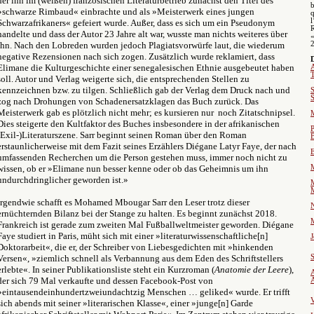
der ihn im (weißen) französischen Literaturbetrieb zunächst den Titel des
b
»schwarze Rimbaud« einbrachte und als »Meisterwerk eines jungen
q
l
Schwarzafrikaners« gefeiert wurde. Außer, dass es sich um ein Pseudonym
handelte und dass der Autor 23 Jahre alt war, wusste man nichts weiteres über
«
ihn. Nach den Lobreden wurden jedoch Plagiatsvorwürfe laut, die wiederum
negative Rezensionen nach sich zogen. Zusätzlich wurde reklamiert, dass
D
Elimane die Kulturgeschichte einer senegalesischen Ethnie ausgebeutet haben
soll. Autor und Verlag weigerte sich, die entsprechenden Stellen zu
kennzeichnen bzw. zu tilgen. Schließlich gab der Verlag dem Druck nach und
S
zog nach Drohungen von Schadenersatzklagen das Buch zurück. Das
Meisterwerk gab es plötzlich nicht mehr; es kursieren nur noch Zitatschnipsel.
Dies steigerte den Kultfaktor des Buches insbesondere in der afrikanischen
P
(Exil-)Literaturszene. Sarr beginnt seinen Roman über den Roman
erstaunlicherweise mit dem Fazit seines Erzählers Diégane Latyr Faye, der nach
umfassenden Recherchen um die Person gestehen muss, immer noch nicht zu
wissen, ob er »Elimane nun besser kenne oder ob das Geheimnis um ihn
undurchdringlicher geworden ist.»
M
Irgendwie schafft es Mohamed Mbougar Sarr den Leser trotz dieser
N
ernüchternden Bilanz bei der Stange zu halten. Es beginnt zunächst 2018.
Frankreich ist gerade zum zweiten Mal Fußballweltmeister geworden. Diégane
Faye studiert in Paris, müht sich mit einer »literaturwissenschaftliche[n]
J
Doktorarbeit«, die er, der Schreiber von Liebesgedichten mit »hinkenden
Versen«, »ziemlich schnell als Verbannung aus dem Eden des Schriftstellers
erlebte«. In seiner Publikationsliste steht ein Kurzroman (
Anatomie der Leere
),
A
der sich 79 Mal verkaufte und dessen Facebook-Post von
»eintausendeinhundertzweiundachtzig Menschen … geliked« wurde. Er trifft
sich abends mit seiner »literarischen Klasse«, einer »junge[n] Garde