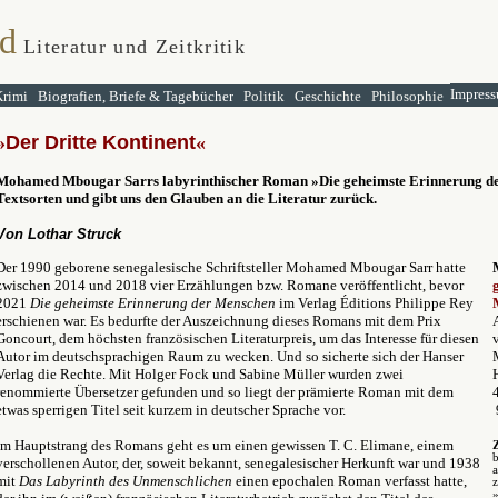
d
Literatur und Zeitkritik
Impress
Krimi
Biografien, Briefe & Tagebücher
Politik
Geschichte
Philosophie
»
D
er Dritte Kontinent
«
Mohamed Mbougar Sarrs labyrinthischer Roman
»
Die geheimste Erinnerung d
Textsorten und gibt uns den Glauben an die Literatur zurück.
Von Lothar Struck
Der 1990 geborene senegalesische Schriftsteller Mohamed Mbougar Sarr hatte
zwischen 2014 und 2018 vier Erzählungen bzw. Romane veröffentlicht, bevor
2021
Die geheimste Erinnerung der Menschen
im Verlag Éditions Philippe Rey
erschienen war. Es bedurfte der Auszeichnung dieses Romans mit dem Prix
Goncourt, dem höchsten französischen Literaturpreis, um das Interesse für diesen
Autor im deutschsprachigen Raum zu wecken. Und so sicherte sich der Hanser
Verlag die Rechte. Mit Holger Fock und Sabine Müller wurden zwei
renommierte Übersetzer gefunden und so liegt der prämierte Roman mit dem
etwas sperrigen Titel seit kurzem in deutscher Sprache vor.
Im Hauptstrang des Romans geht es um einen gewissen T. C. Elimane, einem
verschollenen Autor, der, soweit bekannt, senegalesischer Herkunft war und 1938
a
mit
Das Labyrinth des Unmenschlichen
einen epochalen Roman verfasst hatte,