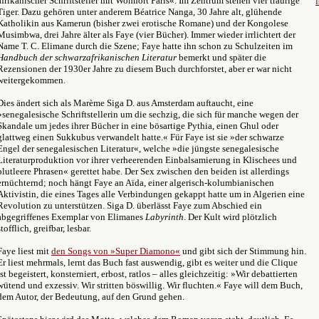
afrikanischer Schriftsteller mit Wohnort Paris«. Im Zentrum stehen vier traurige
Tiger. Dazu gehören unter anderem Béatrice Nanga, 30 Jahre alt, glühende
Katholikin aus Kamerun (bisher zwei erotische Romane) und der Kongolese
Musimbwa
, drei Jahre älter als Faye (vier Bücher). Immer wieder irrlichtert der
Name T. C. Elimane durch die Szene; Faye hatte ihn schon zu Schulzeiten im
Handbuch der schwarzafrikanischen Literatur
bemerkt und später die
Rezensionen der 1930er Jahre zu diesem Buch durchforstet, aber er war nicht
weitergekommen.
Dies ändert sich als Marème Siga D. aus Amsterdam auftaucht, eine
»senegalesische Schriftstellerin um die sechzig, die sich für manche wegen der
Skandale um jedes ihrer Bücher in eine bösartige Pythia, einen Ghul oder
glattweg einen Sukkubus verwandelt hatte.« Für Faye ist sie »der schwarze
Engel der senegalesischen Literatur«, welche »die jüngste senegalesische
Literaturproduktion vor ihrer verheerenden Einbalsamierung in Klischees und
blutleere Phrasen« gerettet habe. Der Sex zwischen den beiden ist allerdings
ernüchternd; noch hängt Faye an Aïda, einer algerisch-kolumbianischen
Aktivistin, die eines Tages alle Verbindungen gekappt hatte um in Algerien eine
Revolution zu unterstützen. Siga D. überlässt Faye zum Abschied ein
abgegriffenes Exemplar von Elimanes
Labyrinth
. Der Kult wird plötzlich
stofflich, greifbar, lesbar.
Faye liest mit
den Songs von »Super Diamono«
und gibt sich der Stimmung hin.
Er liest mehrmals, lernt das Buch fast auswendig, gibt es weiter und die Clique
ist begeistert, konsterniert, erbost, ratlos – alles gleichzeitig: »Wir debattierten
wütend und exzessiv. Wir stritten böswillig. Wir fluchten.« Faye will dem Buch,
dem Autor, der Bedeutung, auf den Grund gehen.