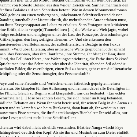
Spätestens hier wird das Motto, welches dem Roman voran steht, deutlich. Es
stammt von Roberto Bola
ñ
o aus den
Wilden Detektiven
. Sarr hat mehrmals den
Einfluss Bolaños auf sein Schreiben betont. Wie in dessen Monumentalroman
2666
geht es um einen verborgenen, unbekannten Schriftsteller und dessen
Standing innerhalb der Literaturkritik, die mehr über den Autor erfahren muss,
um ihren Exegeseapparat am Leben zu erhalten. Sarrs Protagonisten kritisieren
eine Kritik, die in »enge[n] Tunnelröhren […] die Werke wie Vieh jagte, wobei
einige erstickten und eingingen unter der Last der Konzepte, dem schmierigen
Kritikerjargon, den langweiligen Themen…«. Und sie erkennen den
grassierenden Feuilletonismus, der außerliterarische Bezüge in den Fokus
nimmt: »Wird über Literatur, über ästhetische Werte gesprochen, oder spricht
man über Personen, über ihre Hautfarbe, ihre Stimme, ihr Alter, ihr Haar, ihren
Hund, das Fell ihrer Katze, ihre Wohnungseinrichtung, die Farbe ihres Sakkos?
Spricht man über das Schreiben oder über die Identität, über den Stil oder die
medialen Bilder, die es erübrigen, einen Stil zu haben, geht es um die literarische
Schöpfung oder die Sensationsgier, den Personenkult?«
Faye und seine Freunde sind Verfechter einer ästhetisch geprägten, reinen
Literatur. Sie kämpfen für ihre Auffassung und nehmen dabei alle Beteiligten in
die Pflicht. Gleich zu Beginn wird klargestellt, was das bedeutet: »Ein echter
Schriftsteller […] löse bei echten Lesern, die sich immer im Krieg befänden,
tödliche Debatten aus. Wenn ihr nicht bereit seid, für seinen Balg in die Arena zu
treten und zu kämpfen wie beim Buzkaschi, dann haut ab, ihr werdet in eurer
lauwarmen Pisse sterben, die ihr für erstklassiges Bier haltet: Ihr seid alles, nur
keine Leser, und erst recht keine Schriftsteller.«
Literatur wird dabei nicht als elitär verstanden. Béatrice Nanga wäscht Faye
dahingehend deutlich den Kopf. Als sie ihn und Musimbwa zum Dreier einlädt,