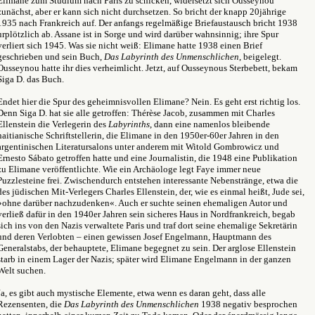
Elimane zum Studium nach Paris zu schicken, widersetzt sich Ousseynou
zunächst, aber er kann sich nicht durchsetzen. So bricht der knapp 20jährige
1935 nach Frankreich auf. Der anfangs regelmäßige Briefaustausch bricht 1938
urplötzlich ab. Assane ist in Sorge und wird darüber wahnsinnig; ihre Spur
verliert sich 1945. Was sie nicht weiß: Elimane hatte 1938 einen Brief
geschrieben und sein Buch,
Das Labyrinth des Unmenschlichen
, beigelegt.
Ousseynou hatte ihr dies verheimlicht. Jetzt, auf Ousseynous Sterbebett, bekam
Siga D. das Buch.
Endet hier die Spur des geheimnisvollen Elimane? Nein. Es geht erst richtig los.
Denn Siga D. hat sie alle getroffen: Thérèse Jacob, zusammen mit Charles
Ellenstein die Verlegerin des
Labyrinths
, dann eine namenlos bleibende
haitianische Schriftstellerin, die Elimane in den 1950er-60er Jahren in den
argentinischen Literatursalons unter anderem mit Witold Gombrowicz und
Ernesto Sábato getroffen hatte und eine Journalistin, die 1948 eine Publikation
zu Elimane veröffentlichte. Wie ein Archäologe legt Faye immer neue
Puzzlesteine frei. Zwischendurch entstehen interessante Nebenstränge, etwa die
des jüdischen Mit-Verlegers Charles Ellenstein, der, wie es einmal heißt, Jude sei,
»ohne darüber nachzudenken«. Auch er suchte seinen ehemaligen Autor und
verließ dafür in den 1940er Jahren sein sicheres Haus in Nordfrankreich, begab
sich ins von den Nazis verwaltete Paris und traf dort seine ehemalige Sekretärin
und deren Verlobten – einen gewissen Josef Engelmann, Hauptmann des
Generalstabs, der behauptete, Elimane begegnet zu sein. Der arglose Ellenstein
starb in einem Lager der Nazis; später wird Elimane Engelmann in der ganzen
Welt suchen.
Ja, es gibt auch mystische Elemente, etwa wenn es daran geht, dass alle
Rezensenten, die
Das Labyrinth des Unmenschlichen
1938 negativ besprochen