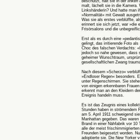
beschützt, hält sie in der
linken
malt, lächelt sie in die Kamera.
Linkshänderin? Und hatte man i
»Normalität« mit Gewalt ausget
Was sie als erstes verblüffte, a
erinnert sie sich jetzt, war »di
Frisörsalons und die unbegreifli
Erst als es durch eine »pedant
gelingt, das irritierende Foto al
Choc des falschen Verdachts: «D
jedoch so nahe gewesen, dass si
geheimer Wunschtraum, ursprün
gesellschaftlichen Zwang trauma
Nach diesem »Scherzo« verblüff
»Endloser Regen« besonders. 
unter Regenschirmen. Sie stehen
von einigen erkennbaren Frauen
erkennt man an den Kleidern der
Ereignis handeln muss.
Es ist das Zeugnis eines kolle
Stunden haben in strömendem R
am 5. April 1911 schweigend sie
Manhattan gegeben. Das waren d
Brand in einer Nähfabrik vor 
alle der meist frischimmigriert
Freunden beigesetzt worden. Nur
adoptierte sie. Die New Yorker