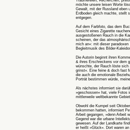
Träumereien, Recherchen, philo
möchte unsere leisen Worte lösc
Gewalt, mit der Russland eben 
Erdboden gleich machte, stellt 
entgegen.
Auf dem Farbfoto, das dem Buc
Gesicht eines Zigarette rauche
ausgestoßenen Rauch in die Kam
scheinen, der das atmosphärisch
mich an«: mit dieser paradoxen B
Begleitmusik des Bilder-Kaleido
Die Autorin beginnt ihren Komme
& ihres Erschreckens vor dem g
wünschte, der Rauch löste sich a
grinst«. Eine feine & doch fast
die auch die emotionale Beziehu
Porträt bestimmen würde, meine
Als nächstes informiert sie darü
»geschossen« hat, viele Fotos 
mittlerweile weltbekannte Gebie
Obwohl die Kumpel seit Oktober
bekommen hatten, informiert Pet
Arbeit gegangen, »denn Arbeit w
Gegend war die urbane Intellekt
gewesen. Auf der Landkarte find
er heißt »Glück«. Dort waren an 