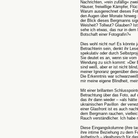
Nachrichten, »rein zufällig« 
Häuser, freiwillige Kämpfer, Flüc
Warum ausgerechnet dieses Foto
den Augen über Monate hinweg »v
der Blick dieses Bergmanns sign
Weisheit? Tollwut? Glauben? Ist
sehe ich etwas, das nur in dem 
Botschaft einer Fotografin?«
Dies wohl nicht nur! Es könnte 
Betrachterin sein, denkt ihr Les
spekulativ oder durch Selbstproj
Sie deutet es an, wenn sie vom 
Wendung zu sich kommt: »Der B
sind weiß, aber er ist nicht bli
meiner Ignoranz gegenüber die
Die Erkenntnis war schwarzweiß,
mir meine eigene Blindheit, me
Mit einer brillanten Schlusspoint
Betrachtung über das Foto, auf 
das ihr dann wieder – »als hätt
ukrainischen Pavillon der venez
einer Glasfront ist es auch na
dem Bergmann rauchen, vielleic
Rauch verständlicher. Ich habe 
Diese Eingangskolumne (ihre tas
ihre intime Beziehung zu dem Fot
ästhetisch – idealtypisch für da