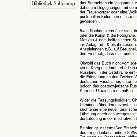
das Betrachten ein langsamer, 
dabei um Begegnungen mit dem V
der Frauenkörper oder eine Wol
punktuellen Kolumnen (…) zu 
geworden«.
Ihres
Nachdenkens über sich, ihr
oder die Kunst & die Fotografie.
Moskau & dem kalifonischen Stanf
ihr Verlag mit - & als ihr Leser 
Anspielungen z.B. auf Breughel,
den Eindruck, dass sie kunsthist
Obwohl das Buch nicht vom (geg
»vom Krieg umklammert«. Den er
Russland in der Ostukraine einfi
die Erinnerung an den Zweiten 
deutschen Faschismus unter rie
jedoch das postsowjetische Rus
Krim der Ukraine zu entreißen.
Wider die Fassungslosigkeit, Oh
Ukrainerin über den unvorstellb
suchte sie eine neue literarische
Lähmung durch den weltgeschich
die Erlösung in der meditativen 
Es sind gewissermaßen Ersatzh
des Eingedenkens: intime
Selbs