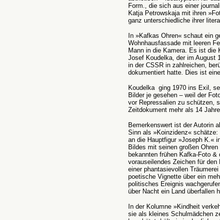
Form., die sich aus einer journal
Katja Petrowskaja mit ihren »Fo
ganz unterschiedliche ihrer liter
In »Kafkas Ohren« schaut ein g
Wohnhausfassade mit leeren Fen
Mann in die Kamera. Es ist die
Josef Koudelka, der im August
in der CSSR in zahlreichen, be
dokumentiert hatte. Dies ist ein
Koudelka ging 1970 ins Exil, se
Bilder je gesehen – weil der Fot
vor Repressalien zu schützen, s
Zeitdokument mehr als 14 Jahre
Bemerkenswert ist der Autorin 
Sinn als »Koinzidenz« schätze: D
an die Hauptfigur »Joseph K.« 
Bildes mit seinen großen Ohren
bekannten frühen Kafka-Foto & d
vorauseilendes Zeichen für den 
einer phantasievollen Träumerei
poetische Vignette über ein meh
politisches Ereignis wachgerufe
über Nacht ein Land überfallen h
In der Kolumne »Kindheit verkeh
sie als kleines Schulmädchen z