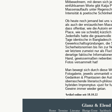
Mitbewohnern, mit denen sich jed
einfühlsamen Worte gibt Katja 
Massenauflaufs unter Regenschi
Intensität & poetische Schönhei
Ob heute noch jemand bei uns 
als auch der erstaunlichen Mas
dass offenbar, wie die Autorin 
Place, wie sie schreibt) kürzlic
Jedenfalls hatte die grauenvoll
Tage identische in Bangladesch 
Gewerkschaftsgründungen, die 
Sicherheitsnormen bis hin zur N
wir letztere zumeist nur als Fl
derartige faktische Informatione
Hand, gewissermaßen nebenbei. E
Fotos versammelt hat!
Man bewegt sich durch diese W
Fotogalerie, jeweils ummantelt 
Gedanken & Phantasien der Autor
überraschende literarisch-phil
hybriden Impromptus »just for f
Gewinn immer wieder getan.
Artikel online seit 18.10.22
Glanz & Elend
Home
Termine
Literatur
Blutige Ernte
Sachbuch