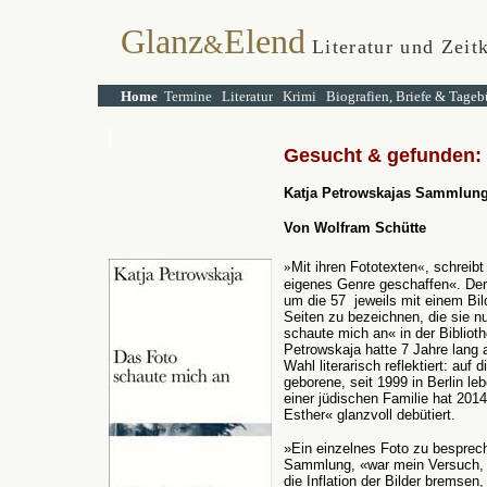
Glanz
Elend
&
Literatur und Zeitk
Home
Termine
Literatur
Krimi
Biografien, Briefe & Tageb
Gesucht & gefunden: 
Katja Petrowskajas Sammlun
Von Wolfram Schütte
»
Mit ihren Fototexten
«
, schreibt
eigenes Genre geschaffen«. Der
um die 57 jeweils mit einem Bi
Seiten zu bezeichnen, die sie n
schaute mich an« in der Bibliot
Petrowskaja hatte 7 Jahre lang 
Wahl literarisch reflektiert: auf 
geborene, seit 1999 in Berlin l
einer jüdischen Familie hat 201
Esther« glanzvoll debütiert.
»Ein einzelnes Foto zu besprech
Sammlung, «war mein Versuch, i
die Inflation der Bilder bremsen,