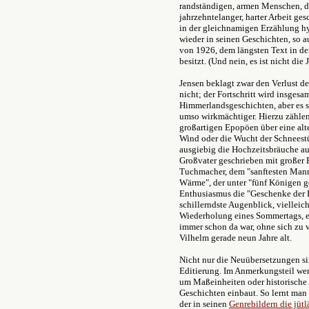
randständigen, armen Menschen, di
jahrzehntelanger, harter Arbeit ge
in der gleichnamigen Erzählung h
wieder in seinen Geschichten, so a
von 1926, dem längsten Text in d
besitzt. (Und nein, es ist nicht die
Jensen beklagt zwar den Verlust der
nicht; der Fortschritt wird insgesa
Himmerlandsgeschichten, aber es s
umso wirkmächtiger. Hierzu zählen
großartigen Epopöen über eine al
Wind oder die Wucht der Schneest
ausgiebig die Hochzeitsbräuche au
Großvater geschrieben mit großer
Tuchmacher, dem "sanftesten Mann 
Wärme", der unter "fünf Königen g
Enthusiasmus die "Geschenke der E
schillerndste Augenblick, vielleic
Wiederholung eines Sommertags, ei
immer schon da war, ohne sich zu 
Vilhelm gerade neun Jahre alt.
Nicht nur die Neuübersetzungen si
Editierung. Im Anmerkungsteil werd
um Maßeinheiten oder historische 
Geschichten einbaut. So lernt ma
der in seinen
Genrebildern die jüt