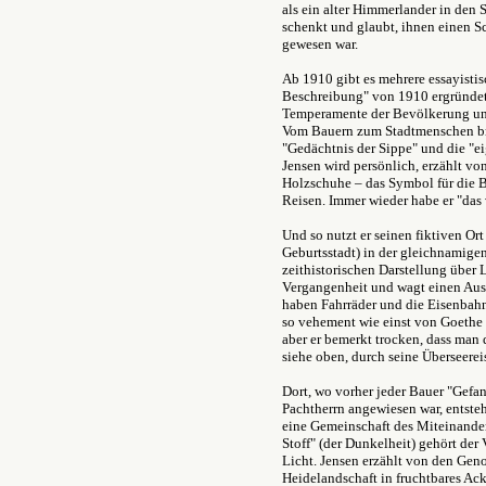
als ein alter Himmerlander in den
schenkt und glaubt, ihnen einen Sc
gewesen war.
Ab 1910 gibt es mehrere essayisti
Beschreibung" von 1910 ergründet
Temperamente der Bevölkerung und
Vom Bauern zum Stadtmenschen bra
"Gedächtnis der Sippe" und die "ei
Jensen wird persönlich, erzählt von 
Holzschuhe – das Symbol für die Ba
Reisen. Immer wieder habe er "das
Und so nutzt er seinen fiktiven Ort
Geburtsstadt) in der gleichnamige
zeithistorischen Darstellung übe
Vergangenheit und wagt einen Ausb
haben Fahrräder und die Eisenbahn 
so vehement wie einst von Goethe 
aber er bemerkt trocken, dass man 
siehe oben, durch seine Überseereis
Dort, wo vorher jeder Bauer "Gefa
Pachtherrn angewiesen war, entste
eine Gemeinschaft des Miteinande
Stoff" (der Dunkelheit) gehört der 
Licht. Jensen erzählt von den Ge
Heidelandschaft in fruchtbares Ac