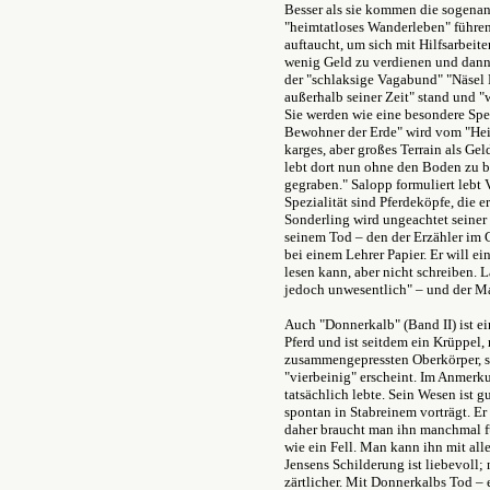
Besser als sie kommen die sogenan
"heimtatloses Wanderleben" führen,
auftaucht, um sich mit Hilfsarbeit
wenig Geld zu verdienen und dann 
der "schlaksige Vagabund" "Näsel P
außerhalb seiner Zeit" stand und 
Sie werden wie eine besondere Spez
Bewohner der Erde" wird vom "Heid
karges, aber großes Terrain als Gel
lebt dort nun ohne den Boden zu bes
gegraben." Salopp formuliert lebt 
Spezialität sind Pferdeköpfe, die e
Sonderling wird ungeachtet seiner 
seinem Tod – den der Erzähler im 
bei einem Lehrer Papier. Er will ei
lesen kann, aber nicht schreiben. 
jedoch unwesentlich" – und der 
Auch "Donnerkalb" (Band II) ist ei
Pferd und ist seitdem ein Krüppel
zusammengepressten Oberkörper, s
"vierbeinig" erscheint. Im Anmerku
tatsächlich lebte. Sein Wesen ist g
spontan in Stabreinem vorträgt. Er
daher braucht man ihn manchmal fü
wie ein Fell. Man kann ihn mit alle
Jensens Schilderung ist liebevoll;
zärtlicher. Mit Donnerkalbs Tod – e