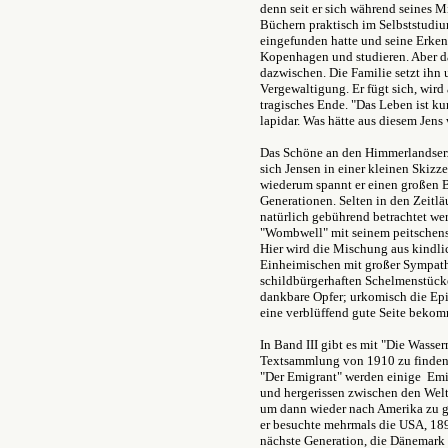
denn seit er sich während seines 
Büchern praktisch im Selbststudiu
eingefunden hatte und seine Erken
Kopenhagen und studieren. Aber da
dazwischen. Die Familie setzt ihn
Vergewaltigung. Er fügt sich, wir
tragisches Ende. "Das Leben ist kur
lapidar. Was hätte aus diesem J
Das Schöne an den Himmerlandserzä
sich Jensen in einer kleinen Skizze
wiederum spannt er einen großen B
Generationen. Selten in den Zeitl
natürlich gebührend betrachtet we
"Wombwell" mit seinem peitschens
Hier wird die Mischung aus kindli
Einheimischen mit großer Sympathie
schildbürgerhaften Schelmenstück
dankbare Opfer; urkomisch die Epi
eine verblüffend gute Seite bekom
In Band III gibt es mit "Die Wasse
Textsammlung von 1910 zu finden) 
"Der Emigrant" werden einige Emig
und hergerissen zwischen den We
um dann wieder nach Amerika zu ge
er besuchte mehrmals die USA, 189
nächste Generation, die Dänemark 