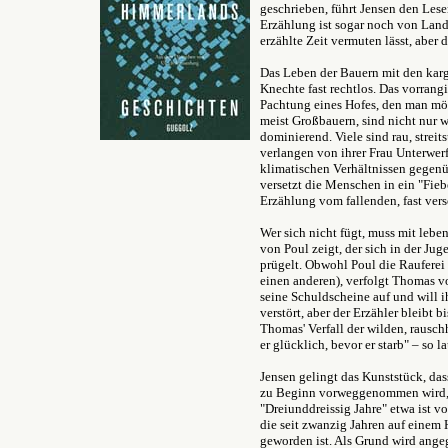
geschrieben, führt Jensen den Lese
Erzählung ist sogar noch von Land
erzählte Zeit vermuten lässt, aber 
Das Leben der Bauern mit den karge
Knechte fast rechtlos. Das vorrang
Pachtung eines Hofes, den man mög
meist Großbauern, sind nicht nur w
dominierend. Viele sind rau, strei
verlangen von ihrer Frau Unterwer
klimatischen Verhältnissen gegenüb
versetzt die Menschen in ein "Fieb
Erzählung vom fallenden, fast ver
Wer sich nicht fügt, muss mit lebe
von Poul zeigt, der sich in der J
prügelt. Obwohl Poul die Rauferei v
einen anderen), verfolgt Thomas vo
seine Schuldscheine auf und will i
verstört, aber der Erzähler bleibt 
Thomas' Verfall der wilden, rausch
er glücklich, bevor er starb" – so l
Jensen gelingt das Kunststück, das
zu Beginn vorweggenommen wird, de
"Dreiunddreissig Jahre" etwa ist v
die seit zwanzig Jahren auf einem 
geworden ist. Als Grund wird angeg