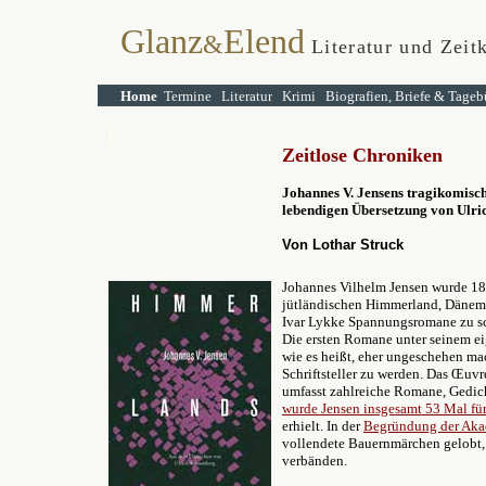
Glanz
Elend
&
Literatur und Zeitk
Home
Termine
Literatur
Krimi
Biografien, Briefe & Tageb
Zeitlose Chroniken
Johannes V. Jensens
tragikomisch
lebendigen Übersetzung von Ulr
Von Lothar Struck
Johannes Vilhelm Jensen wurde 187
jütländischen Himmerland, Dänem
Ivar Lykke Spannungsromane zu sc
Die ersten Romane unter seinem ei
wie es heißt, eher ungeschehen ma
Schriftsteller zu werden. Das Œuvr
umfasst zahlreiche Romane, Gedic
wurde Jensen insgesamt 53 Mal für
erhielt. In der
Begründung der Aka
vollendete Bauernmärchen gelobt,
verbänden.