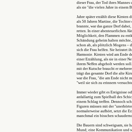
dieser Frau, der Tod ihres Mannes 
als sie "die vielen Jahre in einem B
Jahre später erzählt diese Kirste
als 50 Jahren Martine, die Tochter 
brannte, war das ganze Dorf dabei
retten. In einer abenteuerlichen Ak
Möglichkeit, den Flammen zu entko
Schändung geheim halten möchte, 
schon ab, als plötzlich Mogens – der
sich die Frau helfen. Sie heiratet i
Harmonie. Kirsten wird am Ende d
einer Erzählung, als sie in einer N
ihrem Neffen abgeholt werden soll.
mit der Kutsche braucht er mehrere 
trägt das gesamte Dorf die alte Kir
war die Frau, "die am Ende nicht m
"weil sie sich zu erinnern versucht
Immer wieder gibt es Ereignisse od
anfallartig zum Spielball des Schic
einem Schlag treffen. Dennoch sch
Figuren müssen mit der "unerhört
normalerweise aufhört, setzt die E
manchmal ein bisschen schaudern
Die Bauern sind schweigsam, sie h
Mund; eine Kommunikation und so