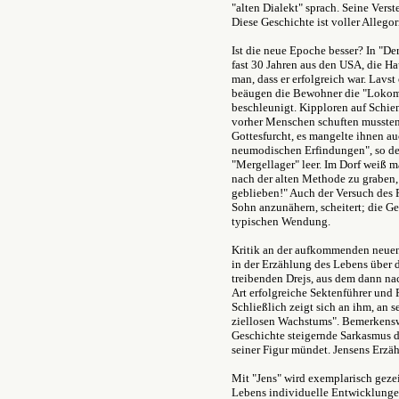
"alten Dialekt" sprach. Seine Vers
Diese Geschichte ist voller Allego
Ist die neue Epoche besser? In "De
fast 30 Jahren aus den USA, die Ha
man, dass er erfolgreich war. Lavs
beäugen die Bewohner die "Lokom
beschleunigt. Kipploren auf Schie
vorher Menschen schuften mussten.
Gottesfurcht, es mangelte ihnen a
neumodischen Erfindungen", so der
"Mergellager" leer. Im Dorf weiß m
nach der alten Methode zu graben,
geblieben!" Auch der Versuch des 
Sohn anzunähern, scheitert; die Ge
typischen Wendung.
Kritik an der aufkommenden neuen 
in der Erzählung des Lebens über d
treibenden Drejs, aus dem dann na
Art erfolgreiche Sektenführer und
Schließlich zeigt sich an ihm, an se
ziellosen Wachstums". Bemerkenswe
Geschichte steigernde Sarkasmus de
seiner Figur mündet. Jensens Erzähl
Mit "Jens" wird exemplarisch gez
Lebens individuelle Entwicklung