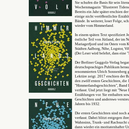
Sie schufen die Basis für sein liter
Wochenmagazin "Illustreret Tiden
Bereits ein Jahr später erschien d
einige nicht veröffentlichte Erzäh
Bände. In weiterer, loser Folge, sc
wieder vom Himmerland.
In einem späten Text spezifiziert 
östliche Teil von Jütland, der i
Mariagerfjord und im Osten vom Ka
Städten Aalborg, Nibe, Logstor, V
(Der Leser wird belehrt, dass eine 
Der Berliner Guggolz-Verlag began
deutschsprachiges Publikum herau
renommierten Ulrich Sonnenberg ge
Lektüre zeigt. 2017 erschien der 
den zwölf ersten Geschichten, die
"Himmerlandsgeschichten", Band I
verfasst. Und jetzt liegt mit "Neu
Erzählungen vor. Sie enthalten s
Geschichten und anderswo verstreu
Jahren bis 1932.
Die ersten Geschichten sind noch 
verfasst. Dabei blitzt entgegen ih
Wahnsinn, Trunk- und Rachsucht un
dann wieder ein moritatenhafter Un