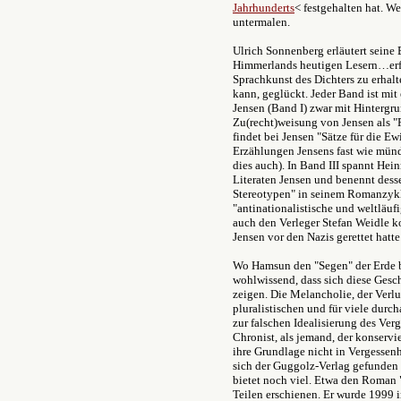
Jahrhunderts
< festgehalten hat. We
untermalen.
Ulrich Sonnenberg erläutert sein
Himmerlands heutigen Lesern…erfa
Sprachkunst des Dichters zu erhalte
kann, geglückt. Jeder Band ist mi
Jensen (Band I) zwar mit Hintergru
Zu(recht)weisung von Jensen als "R
findet bei Jensen "Sätze für die Ewi
Erzählungen Jensens fast wie münd
dies auch). In Band III spannt Hei
Literaten Jensen und benennt desse
Stereotypen" in seinem Romanzyklu
"antinationalistische und weltläufi
auch den Verleger Stefan Weidle k
Jensen vor den Nazis gerettet hatte
Wo Hamsun den "Segen" der Erde b
wohlwissend, dass sich diese Gesc
zeigen. Die Melancholie, der Verl
pluralistischen und für viele durc
zur falschen Idealisierung des Verg
Chronist, als jemand, der konservie
ihre Grundlage nicht in Vergessenh
sich der Guggolz-Verlag gefunden 
bietet noch viel. Etwa den Roman 
Teilen erschienen. Er wurde 1999 