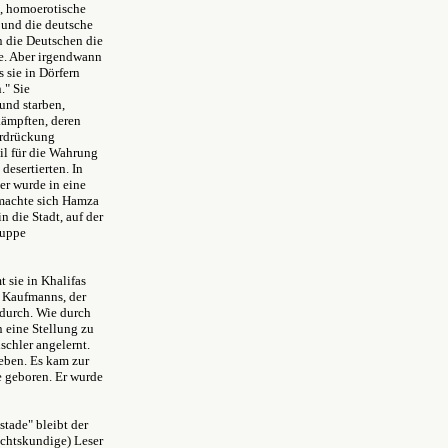
, homoerotische
 und die deutsche
n die Deutschen die
e. Aber irgendwann
 sie in Dörfern
." Sie
und starben,
kämpften, deren
terdrückung
eil für die Wahrung
esertierten. In
er wurde in eine
 machte sich Hamza
 die Stadt, auf der
ruppe
 sie in Khalifas
s Kaufmanns, der
durch. Wie durch
n eine Stellung zu
schler angelernt.
eben. Es kam zur
ge geboren. Er wurde
tade" bleibt der
ichtskundige) Leser