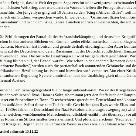
auf ein Ereignis, das die Welt der guten Saga zerstört oder wenigstes durcheinander b
den nächsten Weltkrieg, aber wie durch ein Wunder bleiben die Protagonisten davon
Immerhin: Der junge Ilyas ging mit 19 Jahren zu den "King’s African Rifles", weil 
danach ein Studium versprochen wurde. Er wurde dann "Garnisonsoffizier beim Küs
Daressalam" und nach dem Krieg Lehrer. Daneben schrieb er Geschichten, die schlie
fanden.
Die Schilderungen der Brutalität der Aufstandsbekämpfung und deutschen Kriegsf
schon in den anderen Büchern von Gurnah, weder effekthascherisch noch anklagend
nüchtern, bisweilen fast ironisch und gerade deshalb eindringlich. Der Autor kontras
Sicht auf die Deutschen und deren Rassismus mit der Deutschfreundlichkeit Hamza
abwesenden Ilyas. Die britische Besatzungszeit wird fast gemütlich geschildert; Wir
Bildung blühten auf, der Handel war frei. Wie schon in den anderen Romanen (vor 
verlorene Paradies") werden auch die patriarchalisch anmutenden Gebräuche und de
afrikanischen Bevölkerung kritisiert und bisweilen sanft verspottet. Von einer Kritik
tansanischen Regierung Nyerere unmittelbar nach der Unabhängigkeit nimmt Gurna
diesmal Abstand.
Nur eine Familienangelegenheit bleibt lange unbeantwortet: Wo ist der Kriegsfreiwil
Bruder, verblieben? Ilyas, Hamzas Sohn, übernimmt jetzt den Staffelstab der Hauptp
dieser ein Stipendium in Bonn. Er recherchierte quer durch Deutschland und konnte l
alles aufklären. Selbst diese zum Teil skurrile Geschichte (aus Ilyas wurde Elias und 
den 1930er Jahren in Deutschland der Nazi-Rekolonialisierungsbewegung an) wird
einer weichen, versöhnenden Menschenfreundlichkeit erzählt, wie überhaupt vor all
des Romans an Stifters sanftes Gesetz erinnert. Und plötzlich erscheint "Nachleben" 
und Kriege zu Beginn auf eine vertrackte Weise so etwas wie ein afrikanischer "Na
rtikel online seit 13.12.22