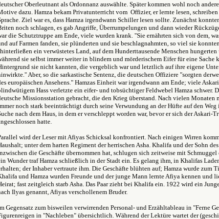
deutscher Oberleutnant als Ordonnanz auswählte. Später kommen wohl noch andere
Motive dazu. Hamza bekam Privatunterricht vom Offizier, er lernte lesen, schreiben
Sprache. Ziel war es, dass Hamza irgendwann Schiller lesen sollte. Zunächst konnte
Briten noch schlagen, es gab Angriffe, Überrumpelungen und dann wieder Rückzüg
war die Schutztruppe am Ende, viele wurden krank. "Sie ernährten sich von dem, was
und auf Farmen fanden, sie plünderten und sie beschlagnahmten, so viel sie konnten
"hinterließen ein verwüstetes Land, auf dem Hunderttausende Menschen hungerten 
während sie selbst immer weiter in blindem und mörderischem Eifer für eine Sache 
Hintergrund sie nicht kannten, die vergeblich war und letztlich auf ihre eigene Un
hinwirkte." Aber, so die sarkastische Sentenz, die deutschen Offiziere "sorgten derw
des europäischen Ansehens." Hamzas Einheit war irgendwann am Ende; viele Askari d
blindwütigem Hass verletzte ein eifer- und tobsüchtiger Feldwebel Hamza schwer. D
deutsche Missionsstation gebracht, die den Krieg überstand. Nach vielen Monaten
immer noch stark beeinträchtigt durch seine Verwundung an der Hüfte auf den Weg in
Suche nach dem Haus, in dem er verschleppt worden war, bevor er sich der Askari-T
angeschlossen hatte.
Parallel wird der Leser mit Afiyas Schicksal konfrontiert. Nach einigen Wirren kommt
Haushalt; unter dem harten Regiment der herrischen Asha. Khalifa und der Sohn de
inzwischen die Geschäfte übernommen hat, schlugen sich zeitweise mit Schmuggel 
ein Wunder traf Hamza schließlich in der Stadt ein. Es gelang ihm, in Khalifas Lade
erhalten; der Inhaber vertraute ihm. Die Geschäfte blühten auf; Hamza wurde zum Ti
Khalifa und Hamza wurden Freunde und der junge Mann lernte Afiya kennen und li
Heirat; fast zeitgleich starb Asha. Das Paar zieht bei Khalifa ein. 1922 wird ein Jun
nach Ilyas genannt, Afiyas verschollenem Bruder.
Im Gegensatz zum bisweilen verwirrenden Personal- und Erzähltableau in "Ferne Ges
Figurenreigen in "Nachleben" übersichtlich. Während der Lektüre wartet der (gesch