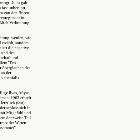
ringt. Ja, es gab
 fast unberührt.
ihm von den Briten
tenregiment in
ßlich Verbreitung
ührung werden, wie
 erzählt, sondern
tiert die negative
s und des
tschaft und
allem "Das
r Aberglauben der
 an der
h ebenfalls
lige Ilyas, Afiyas
erson. 1963 erhielt
etztlich (fast)
der schloss sich in
 mit Mitgefühl und
em der zweite Teil
trotz der Wirren
chsommer".