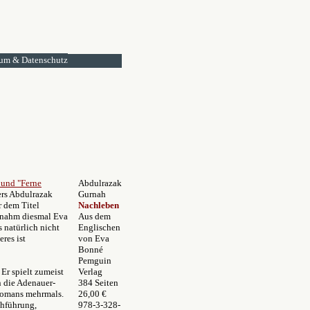
um & Datenschutz
 und "Ferne
Abdulrazak
ers Abdulrazak
Gurnah
r dem Titel
Nachleben
ernahm diesmal Eva
Aus dem
 natürlich nicht
Englischen
eres ist
von Eva
Bonné
Pemguin
Er spielt zumeist
Verlag
n die Adenauer-
384 Seiten
 Romans mehrmals.
26,00 €
chführung,
978-3-328-