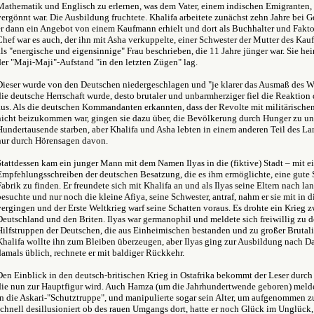
Mathematik und Englisch zu erlernen, was dem Vater, einem indischen Emigranten, 
vergönnt war. Die Ausbildung fruchtete. Khalifa arbeitete zunächst zehn Jahre bei G
er dann ein Angebot von einem Kaufmann erhielt und dort als Buchhalter und Fakt
Chef war es auch, der ihn mit Asha verkuppelte, einer Schwester der Mutter des Ka
als "energische und eigensinnige" Frau beschrieben, die 11 Jahre jünger war. Sie hei
der "Maji-Maji"-Aufstand "in den letzten Zügen" lag.
Dieser wurde von den Deutschen niedergeschlagen und "je klarer das Ausmaß des W
die deutsche Herrschaft wurde, desto brutaler und unbarmherziger fiel die Reaktion
aus. Als die deutschen Kommandanten erkannten, dass der Revolte mit militärischen
nicht beizukommen war, gingen sie dazu über, die Bevölkerung durch Hunger zu un
Hundertausende starben, aber Khalifa und Asha lebten in einem anderen Teil des Lan
nur durch Hörensagen davon.
Stattdessen kam ein junger Mann mit dem Namen Ilyas in die (fiktive) Stadt – mit 
Empfehlungsschreiben der deutschen Besatzung, die es ihm ermöglichte, eine gute S
Fabrik zu finden. Er freundete sich mit Khalifa an und als Ilyas seine Eltern nach la
besuchte und nur noch die kleine Afiya, seine Schwester, antraf, nahm er sie mit in d
vergingen und der Erste Weltkrieg warf seine Schatten voraus. Es drohte ein Krieg 
Deutschland und den Briten. Ilyas war germanophil und meldete sich freiwillig zu d
Hilfstruppen der Deutschen, die aus Einheimischen bestanden und zu großer Brutali
Khalifa wollte ihn zum Bleiben überzeugen, aber Ilyas ging zur Ausbildung nach D
damals üblich, rechnete er mit baldiger Rückkehr.
Den Einblick in den deutsch-britischen Krieg in Ostafrika bekommt der Leser durch
die nun zur Hauptfigur wird. Auch Hamza (um die Jahrhundertwende geboren) meldet
in die Askari-"Schutztruppe", und manipulierte sogar sein Alter, um aufgenommen z
schnell desillusioniert ob des rauen Umgangs dort, hatte er noch Glück im Unglück,