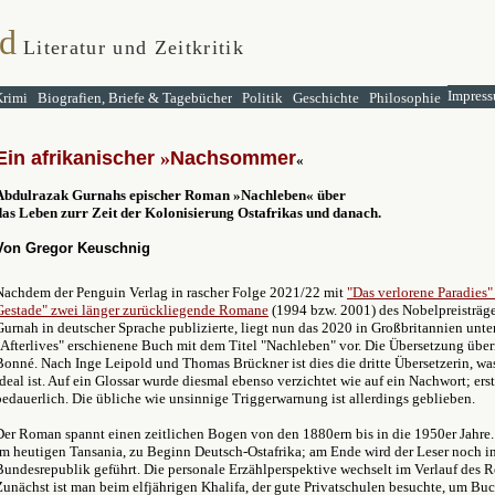
d
Literatur und Zeitkritik
Impress
Krimi
Biografien, Briefe & Tagebücher
Politik
Geschichte
Philosophie
E
in afrikanischer
»
Nachsommer
«
Abdulrazak Gurnahs epischer Roman
»
Nachleben
« über
das Leben zurr Zeit der Kolonisierung Ostafrikas und danach.
Von Gregor Keuschnig
Nachdem der Penguin Verlag in rascher Folge 2021/22 mit
"Das verlorene Paradies"
Gestade" zwei länger zurückliegende Romane
(1994 bzw. 2001) des Nobelpreisträg
Gurnah in deutscher Sprache publizierte, liegt nun das 2020 in Großbritannien unte
"Afterlives" erschienene Buch mit dem Titel "Nachleben" vor. Die Übersetzung üb
Bonné. Nach Inge Leipold und Thomas Brückner ist dies die dritte Übersetzerin, was
ideal ist. Auf ein Glossar wurde diesmal ebenso verzichtet wie auf ein Nachwort; erst
bedauerlich. Die übliche wie unsinnige Triggerwarnung ist allerdings geblieben.
Der Roman spannt einen zeitlichen Bogen von den 1880ern bis in die 1950er Jahre. 
im heutigen Tansania, zu Beginn Deutsch-Ostafrika; am Ende wird der Leser noch i
Bundesrepublik geführt. Die personale Erzählperspektive wechselt im Verlauf des
Zunächst ist man beim elfjährigen Khalifa, der gute Privatschulen besuchte, um Bu