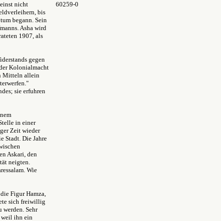
einst nicht
60259-0
eldverleihern, bis
otum begann. Sein
ufmanns. Asha wird
rateten 1907, als
iderstands gegen
 der Kolonialmacht
 Mitteln allein
terwerfen."
des; sie erfuhren
einem
telle in einer
nger Zeit wieder
ie Stadt. Die Jahre
zwischen
en Askari, den
tät neigten.
aressalam. Wie
 die Figur Hamza,
e sich freiwillig
u werden. Sehr
 weil ihn ein