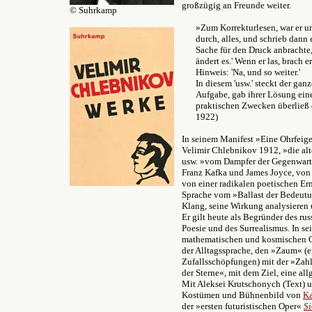
großzügig an Freunde weiter.
© Suhrkamp
»Zum Korrekturlesen, war er un
durch, alles, und schrieb dan
Sache für den Druck anbrachte, 
ändert es.' Wenn er las, brach
Hinweis: 'Na, und so weiter.'
In diesem 'usw.' steckt der gan
Aufgabe, gab ihrer Lösung ein
praktischen Zwecken überließ 
1922)
In seinem Manifest »Eine Ohrfeig
Velimir Chlebnikov 1912, »die alt
usw. »vom Dampfer der Gegenwart
Franz Kafka und James Joyce, von
von einer radikalen poetischen Er
Sprache vom »Ballast der Bedeutun
Klang, seine Wirkung analysieren 
Er gilt heute als Begründer des ru
Poesie und des Surrealismus. In se
mathematischen und kosmischen G
der Alltagssprache, den »Zaum« (e
Zufallsschöpfungen) mit der »Zah
der Sterne«, mit dem Ziel, eine al
Mit Aleksei Krutschonych (Text) 
Kostümen und Bühnenbild von
Ka
der
»
ersten futuristischen Oper
«
Si