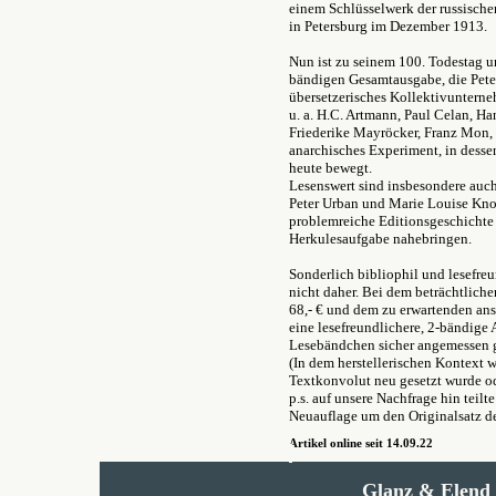
einem Schlüsselwerk der russische
in Petersburg im Dezember 1913.
Nun ist z
u seinem 100. Todestag u
bändigen Gesamtausgabe, die Pete
übersetzerisches Kollektivunterne
u. a. H.C. Artmann, Paul Celan, H
Friederike Mayröcker, Franz Mon,
anarchisches Experiment, in dessen
heute bewegt.
Lesenswert sind insbesondere auch
Peter Urban und Marie Louise Kno
problemreiche Editionsgeschichte
Herkulesaufgabe nahebringen.
Sonderlich bibliophil und lesefre
nicht daher. Bei dem beträchtlic
68,- € und dem zu erwartenden ans
eine lesefreundlichere, 2-bändige
Lesebändchen sicher angemessen 
(In dem herstellerischen Kontext wä
Textkonvolut neu gesetzt wurde o
p.s. auf unsere Nachfrage hin teilt
Neuauflage um den Originalsatz d
Artikel online seit 14.09.22
Glanz & Elend