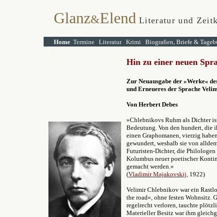
Glanz
Elend
&
Literatur und Zeitk
Home
Termine
Literatur
Krimi
Biografien, Briefe & Tageb
Hin zu einer
neuen Spr
Zur Neuausgabe der »Werke« des
und Erneueres der Sprache Veli
Von Herbert Debes
»Chlebnikovs Ruhm als Dichter ist
Bedeutung. Von den hundert, die i
einen Graphomanen, vierzig haben 
gewundert, weshalb sie von alldem
Futuristen-Dichter, die Philologe
Kolumbus neuer poetischer Kontine
gemacht werden.«
(
Vladimir Majakovskij
, 1922)
Velimir Chlebnikov war ein Rastl
the road«, ohne
festen Wohnsitz. 
regelrecht verloren, tauchte plötzl
Materieller Besitz war ihm gleichg