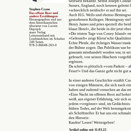
weltweit bekannt. Selbst Joseph Conrad
Sussex, England, noch kennen gelernt 
Stephen Crane
»schrecklich neidisch« er auf ihn sei.
Das offene Boot und
Auch H.G. Wells und ebenso Hemingway
andere Erzählungen
gestorbenen Kollegen. Hemingway stell
Herausgegeben und aus
dem Amerikanischen
Henry James und pries speziell die be
übersetzt von Lucien
blaue Hotel«, die beide in der jetzt e
Deprijck
mare Verlag
»Die tristen Tage von Coney Island« en
Leineneinband mit
»Gefesselt« zeigt Kleist’sche Qualitäte
Lesebändchen im Schuber
240 Seiten
Echte Pferde, die richtiges Wasser tran
978-3-86648-263-0
der Bühne zogen. Das Publikum war bege
grausam misshandelt worden war, in se
gefesselt, von seinen Häschern vorgeführ
ergötzen.
Da schrie es plötzlich »vom Parkett – 
Feuer!« Und das Ganze geht nicht gut a
In einer anderen Geschichte erzählt Cr
von einigen Männern, die sich nach ein
haben und rudernd versuchen an das re
»Eine Nacht im offenen Boot auf hoher 
weiß, aus eigener Erfahrung, wie sich s
jedem »vergönnt« sind, im Gedächtnis de
frühen Todes, auf der Welt herumgekomme
als Schriftsteller. Er hat uns ein schma
den Hinweis:
Kaufen! Lesen! Weitergeben!
Artikel online seit 11.03.22