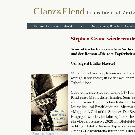
Glanz
Elend
&
Literatur und Zeitk
Home
Termine
Literatur
Krimi
Biografien, Briefe & Tageb
Stephen Crane
wiederentde
Seine »Geschichten eines New Yorker
und der Roman »Die rote Tapferkeits
Von Sigrid Lüdke-Haertel
Mit achtundzwanzig Jahren war er berei
wenige Jahre später, in Badenweiler am
Tuberkulose.
Geboren wurde Stephen Crane 1871 in N
Kind einer Methodistenfamilie. Sein Vate
starben seine Eltern. Er brach das Stud
Journalist und Erzähler durch. Mit zwa
»Maggie.
A Girl of the Streets«.
Der Rea
Hingegen wurde vier Jahre später »The 
ein »Dauerbrenner«. 2020 im Bielefeld
richtigen Titel »Die rote Tapferkeitsme
Cranes »Geschichten« unter dem Titel 