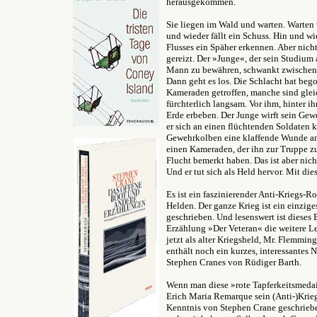
herausgekommen.
Sie liegen im Wald und warten. Warten 
und wieder fällt ein Schuss. Hin und wie
Flusses ein Späher erkennen. Aber nicht
gereizt. Der »Junge«, der sein Studium
Mann zu bewähren, schwankt zwische
Dann geht es los. Die Schlacht hat beg
Kameraden getroffen, manche sind gleic
fürchterlich langsam. Vor ihm, hinter 
Erde erbeben. Der Junge wirft sein Gew
er sich an einen flüchtenden Soldaten 
Gewehrkolben eine klaffende Wunde an d
einen Kameraden, der ihn zur Truppe zu
Flucht bemerkt haben. Das ist aber nic
Und er tut sich als Held hervor. Mit d
Es ist ein faszinierender Anti-Kriegs-
Helden. Der ganze Krieg ist ein einzig
geschrieben. Und lesenswert ist dieses
Erzählung »Der Veteran« die weitere L
jetzt als alter Kriegsheld, Mr. Flemming
enthält noch ein kurzes, interessantes 
Stephen Cranes von Rüdiger Barth.
Wenn man diese »rote Tapferkeitsmedaill
Erich Maria Remarque sein (Anti-)Kri
Kenntnis von Stephen Crane geschrieb