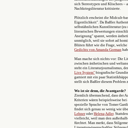
sich Stereotypen und Klischees – a
Nachkriegsliteratur kritisierte.
Plötzlich erscheint die Midcult-ba
Eigentlichkeit". Da Baßler Authenti
selbstähnlichen Kunstliteratur (zu r
literarischen Bewertungen einschl
Aneignung" spannt, werden ästheti
unmöglich, weil sie sofort ad homi
Blüten führt wie die Frage, welch
Gedichts von Amanda Gorman
habe
Man mache sich nichts vor: Die Lit
zwischen ästhetischen und weltan
steht ein Literaturjournalismus, d
Live System"
biografische Grundie
garniert mit ein paar Statistikhäp
stellt sich Baßler diesem Problem 
Wo ist sie denn, die Avantgarde?
Ziemlich überraschend, dass der Au
Kriterien wären beispielsweise be
spezielle Sprache von Tomer Gard
findet sich genau so wenig wie übe
Lehner
oder
Helena
Adler
. Stattde
vielleicht, weil man den außerhalb
fürchtet. Man merkt, dass Stilgeme
Literarturwissenschaftler. Stilge