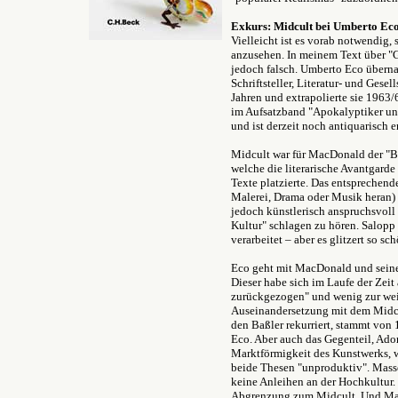
Exkurs: Midcult bei Umberto Ec
Vielleicht ist es vorab notwendig,
anzusehen. In meinem Text über "Ge
jedoch falsch. Umberto Eco übern
Schriftsteller, Literatur- und Ges
Jahren und extrapolierte sie 1963/
im Aufsatzband "Apokalyptiker und
und ist derzeit noch antiquarisch er
Midcult war für MacDonald der "Ba
welche die literarische Avantgarde
Texte platzierte. Das entsprechend
Malerei, Drama oder Musik heran) w
jedoch künstlerisch anspruchsvol
Kultur" schlagen zu hören. Salopp
verarbeitet – aber es glitzert so sch
Eco geht mit MacDonald und seiner
Dieser habe sich im Laufe der Zeit
zurückgezogen" und wenig zur wei
Auseinandersetzung mit dem Midcul
den Baßler rekurriert, stammt von
Eco. Aber auch das Gegenteil, Ad
Marktförmigkeit des Kunstwerks, wi
beide Thesen "unproduktiv". Masse
keine Anleihen an der Hochkultur. 
Abgrenzung zum Midcult. Und Markt