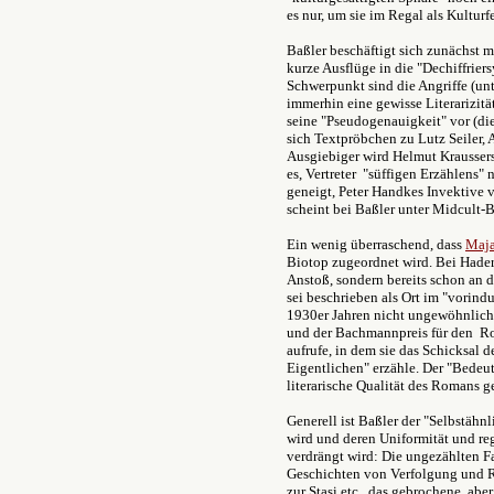
es nur, um sie im Regal als Kulturf
Baßler beschäftigt sich zunächst m
kurze Ausflüge in die "Dechiffrie
Schwerpunkt sind die Angriffe (un
immerhin eine gewisse Literarizi
seine "Pseudogenauigkeit" vor (di
sich Textpröbchen zu Lutz Seiler,
Ausgiebiger wird Helmut Kraussers 
es, Vertreter "süffigen Erzählens"
geneigt, Peter Handkes Invektive 
scheint bei Baßler unter Midcult-
Ein wenig überraschend, dass
Maja
Biotop zugeordnet wird. Bei Hader
Anstoß, sondern bereits schon an 
sei beschrieben als Ort im "vorind
1930er Jahren nicht ungewöhnlich 
und der Bachmannpreis für den Ro
aufrufe, in dem sie das Schicksal 
Eigentlichen" erzähle. Der "Bedeut
literarische Qualität des Romans g
Generell ist Baßler der "Selbstähnl
wird und deren Uniformität und re
verdrängt wird: Die ungezählten F
Geschichten von Verfolgung und R
zur Stasi etc., das gebrochene, ab