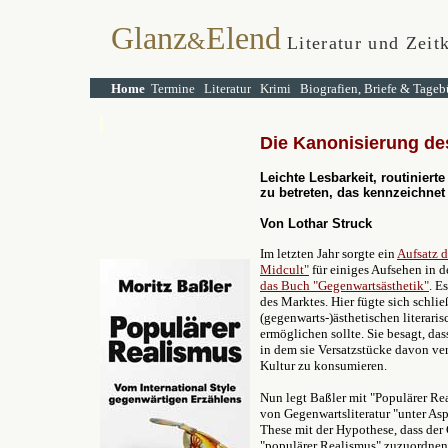
Glanz
Elend
&
Literatur und Zeitk
Home
Termine
Literatur
Krimi
Biografien, Briefe & Tageb
Die Kanonisierung de
Leichte Lesbarkeit, routinierte
zu betreten, das kennzeichnet
Von Lothar Struck
Im letzten Jahr sorgte ein
Aufsatz d
Midcult"
für einiges Aufsehen in d
das Buch "Gegenwartsästhetik"
. E
des Marktes. Hier fügte sich schli
(gegenwarts-)ästhetischen literar
ermöglichen sollte. Sie besagt, da
in dem sie Versatzstücke davon ve
Kultur zu konsumieren.
Nun legt Baßler mit "Populärer Rea
von Gegenwartsliteratur "unter Asp
These mit der Hypothese, dass der G
"populärer Realismus" zuzuordnen s