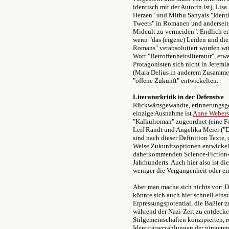
identisch mit der Autorin ist), Li
Herzen" und Mithu Sanyals "Identit
Tweets" in Romanen und anderseits 
Midcult zu vermeiden". Endlich erf
wenn "das (eigene) Leiden und di
Romans" verabsolutiert worden würd
Wort "Betroffenheitsliteratur", et
Protagonisten sich nicht in Jeremia
(Mara Delius in anderem Zusammenh
"offene Zukunft" entwickelten.
Literaturkritik in der Defensive
Rückwärtsgewandte, erinnerungsge
einzige Ausnahme ist
Anne Webers
"Kalkülroman" zugeordnet (eine F
Leif Randt und Angelika Meier ("D
sind nach dieser Definition Texte, 
Weise Zukunftsoptionen entwickeln"
daherkommenden Science-Fiction-R
Jahrhunderts. Auch hier also ist di
weniger die Vergangenheit oder e
Aber man mache sich nichts vor: D
könnte sich auch hier schnell eins
Erpressungspotential, die Baßler 
während der Nazi-Zeit zu entdecken
Stilgemeinschaften konzipierten, r
Identitätserzählungen der jüngeren