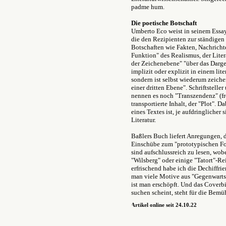
padme hum.
Die poetische Botschaft
Umberto Eco weist in seinem Essay
die den Rezipienten zur ständigen
Botschaften wie Fakten, Nachricht
Funktion" des Realismus, der Liter
der Zeichenebene" "über das Dargest
implizit oder explizit in einem lit
sondern ist selbst wiederum zeiche
einer dritten Ebene". Schriftstell
nennen es noch "Transzendenz" (fre
transportierte Inhalt, der "Plot". D
eines Textes ist, je aufdringlicher
Literatur.
Baßlers Buch liefert Anregungen, d
Einschübe zum "prototypischen For
sind aufschlussreich zu lesen, wob
"Wilsberg" oder einige "Tatort"-Re
erfrischend habe ich die Dechiffr
man viele Motive aus "Gegenwarts
ist man erschöpft. Und das Cover
suchen scheint, steht für die Bemü
Artikel online seit 24.10.22