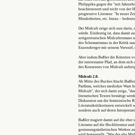
Philippika gegen die "seit Jahrzeh
beachtenswert und nicht von der Ha
progressive Literatur: "In neuer
Minderheiten, etc. hinzu – bedeut
Der Midcult zeige sich nun darin, 
würde. Eindeutig ist, dass damit au
zeitgenössischen Midcultromans sc
des Schematismus in der Kritik rasc
Enzensberger mit seinem Vorwurf, d
Aber indem Baßler die Kriterien vo
der interessante Pfad, an dem sic
des Konsenses von Midcult aufzeige
Midcult 2.0.
Ab Mitte des Buches frischt Baßler
Parfüms, welches mediokre Ware ho
Midcult", der sich darin zeige, "
literarischen Texten bestätigt werde
Diskussion um die feministische R
Literaturkritikerinnen entwickelt w
sondern auch auf deren Interpreta
Baßler reagiert damit auf die eher
Literatur auf die Hochliteratur un
gesinnungsästhetischen Werken zu, 
wird festgestellt: "War der alte M