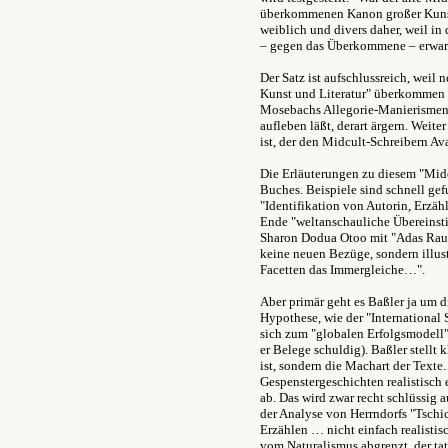
überkommenen Kanon großer Kunst 
weiblich und divers daher, weil i
– gegen das Überkommene – erwart
Der Satz ist aufschlussreich, weil 
Kunst und Literatur" überkommen s
Mosebachs Allegorie-Manierismen,
aufleben läßt, derart ärgern. Weite
ist, der den Midcult-Schreibern A
Die Erläuterungen zu diesem "Midcu
Buches. Beispiele sind schnell ge
"Identifikation von Autorin, Erzäh
Ende "weltanschauliche Übereinstim
Sharon Dodua Otoo mit "Adas Raum":
keine neuen Bezüge, sondern illustr
Facetten das Immergleiche…".
Aber primär geht es Baßler ja um d
Hypothese, wie der "International S
sich zum "globalen Erfolgsmodell"
er Belege schuldig). Baßler stellt
ist, sondern die Machart der Texte
Gespenstergeschichten realistisch e
ab. Das wird zwar recht schlüssig 
der Analyse von Herrndorfs "Tschic
Erzählen … nicht einfach realistis
vom Naturalismus abgrenzt, der ta