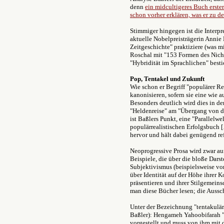
denn
ein midcultigeres Buch erste
schon vorher erklären, was er zu d
Stimmiger hingegen ist die Interpr
aktuelle Nobelpreisträgerin Annie E
Zeitgeschichte" praktiziere (was 
Roschal mit "153 Formen des Nichts
"Hybridität im Sprachlichen" besti
Pop, Tentakel und Zukunft
Wie schon er Begriff "populärer Re
kanonisieren, sofern sie eine wie 
Besonders deutlich wird dies in de
"Heldenreise" am "Übergang von d
ist Baßlers Punkt, eine "Parallelw
populärrealistischen Erfolgsbuc
hervor und hält dabei genügend ref
Neoprogressive Prosa wird zwar auf
Beispiele, die über die bloße Darst
Subjektivismus (beispielsweise vo
über Identität auf der Höhe ihrer 
präsentieren und ihrer Stilgemeinsc
man diese Bücher lesen; die Ausschn
Unter der Bezeichnung "tentakuläre
Baßler): Hengameh Yahoobifarah "
vorgestellt und muss von ihm mit d