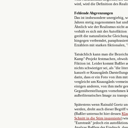
wird, wird die Definition des Real
Fehlende Abgrenzungen
Das ist insbesondere unergiebig, w
Jahren stetig zugenommen hat und b
Ähnlich wie der Realismus nicht a
verhält es sich mit der Autofiktio
greift die naturalistische Gleichu
hingegen verfremdet, paraphrasiert
Erzählers mit starken fiktionalen,
Tatsächlich kann man die Bezeich
Kamp"-Projekt festmachen, obwohl 
Fiktion ist. Leider kommt Baßler a
nichts schwieriger sei, als "die li
kanzelt er Knausgårds Darstellung
darin, dass er ein Foto von ihm mi
vergleicht um Knausgårds vermein
einigen anderen, von ihm mehr ges
Gegenüberstellungen vornehmen kö
außerliterarisches Image zu transpo
Spätestens wenn Rainald Goetz und 
werden, droht auch dieser Begriff v
(Baßler untersucht hier dessen
Kla
Schnitt in die Stirn inszenierte
) wi
"Eurotrash" jedoch ein autofiktion
Analyse Baßlers der Eindruck, dass