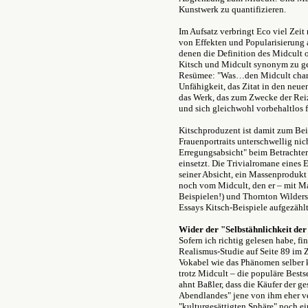
Kunstwerk zu quantifizieren.
Im Aufsatz verbringt Eco viel Zei
von Effekten und Popularisierung 
denen die Definition des Midcult o
Kitsch und Midcult synonym zu ge
Resümee: "Was…den Midcult charakte
Unfähigkeit, das Zitat in den neue
das Werk, das zum Zwecke der Reiz
und sich gleichwohl vorbehaltlos f
Kitschproduzent ist damit zum Be
Frauenportraits unterschwellig nich
Erregungsabsicht" beim Betrachter 
einsetzt. Die Trivialromane eines 
seiner Absicht, ein Massenprodukt
noch vom Midcult, den er – mit M
Beispielen!) und Thornton Wilders 
Essays Kitsch-Beispiele aufgezählt
Wider der "Selbstähnlichkeit der
Sofern ich richtig gelesen habe, fi
Realismus-Studie auf Seite 89 im
Vokabel wie das Phänomen selber k
trotz Midcult – die populäre Bestse
ahnt Baßler, dass die Käufer der g
Abendlandes" jene von ihm eher ve
"kulturgesättigten Sphäre" noch ei