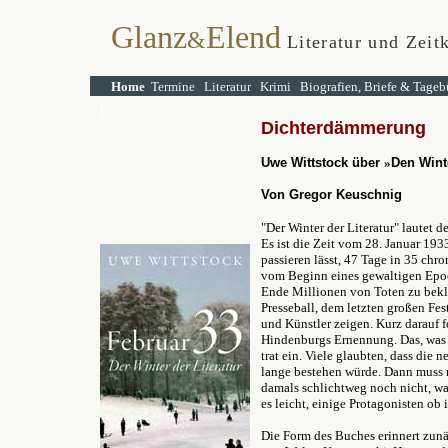
Glanz
Elend
&
Literatur und Zeitk
Home
Termine
Literatur
Krimi
Biografien, Briefe & Tageb
Dichterdämmerung
Uwe Wittstock über
»
Den Winte
Von Gregor Keuschnig
"Der Winter der Literatur" lautet d
Es ist die Zeit vom 28. Januar 19
passieren lässt, 47 Tage in 35 chr
vom Beginn eines gewaltigen Epoch
Ende Millionen von Toten zu bekl
Presseball, dem letzten großen Fest
und Künstler zeigen. Kurz darauf fo
Hindenburgs Ernennung. Das, was 
trat ein. Viele glaubten, dass die 
lange bestehen würde. Dann muss 
damals schlichtweg noch nicht, wa
es leicht, einige Protagonisten ob
Die Form des Buches erinnert zunä