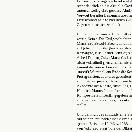
Februar abzuklingen scheint und di
recht deutlich an die aktuelle Cov
unterschwellig eine gewisse Ähnl
Vorwort bei aller Besorgnis über 
Deutschland solche Parallelen zw
Gegenwart negiert werden).
Über die Situationen der Schriftst
wenig Neues. Die Exilgeschichten
Mann und Bertold Brecht sind hin
aufgefrischt. Im Vergleich mit de
Remarque, Else Lasker-Schüler, Alf
Alfred Döblin, Oskar Maria Graf od
nicht vollständig) erscheinen sie 
kommt die innere Emigration von 
umreißt Wittstock am Ende die Sch
Protagonisten, aber dies geschieht
sind die fast protokollarisch wie
Akademie der Künste, Abteilung D
Heinrich Manns führen (nebenbei l
Rohrpostnetz in Berlin gegeben ha
sich, warum auch immer, opportunis
stellte.
Und dann gibt es am Ende eine Stel
mit seiner Frau nach einer kurzen 
gereist. Es ist der 10. März 1933
von Volk und Staat", die der Dikta