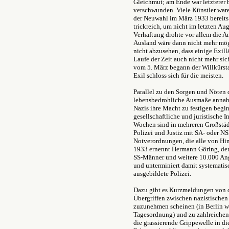
Gleichmut; am Ende war letzterer 
verschwunden. Viele Künstler war
der Neuwahl im März 1933 bereits
trickreich, um nicht im letzten Au
Verhaftung drohte vor allem die An
Ausland wäre dann nicht mehr mög
nicht abzusehen, dass einige Exil
Laufe der Zeit auch nicht mehr si
vom 5. März begann der Willkürsta
Exil schloss sich für die meisten.
Parallel zu den Sorgen und Nöten d
lebensbedrohliche Ausmaße annahm
Nazis ihre Macht zu festigen begin
gesellschaftliche und juristische 
Wochen sind in mehreren Großstädt
Polizei und Justiz mit SA- oder NS
Notverordnungen, die alle von Hi
1933 ernennt Hermann Göring, der
SS-Männer und weitere 10.000 Ang
und unterminiert damit systematis
ausgebildete Polizei.
Dazu gibt es Kurzmeldungen von 
Übergriffen zwischen nazistische
zuzunehmen scheinen (in Berlin wa
Tagesordnung) und zu zahlreichen 
die grassierende Grippewelle in di