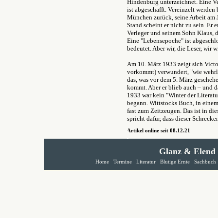
Hindenburg unterzeichnet. Eine Ver
ist abgeschafft. Vereinzelt werden
München zurück, seine Arbeit am 
Stand scheint er nicht zu sein. Er
Verleger und seinem Sohn Klaus, die
Eine "Lebensepoche" ist abgeschlo
bedeutet. Aber wir, die Leser, wir w
Am 10. März 1933 zeigt sich Victo
vorkommt) verwundert, "wie wehrlo
das, was vor dem 5. März geschehe
kommt. Aber er blieb auch – und d
1933 war kein "Winter der Literatu
begann. Wittstocks Buch, in einem
fast zum Zeitzeugen. Das ist in di
spricht dafür, dass dieser Schreck
Artikel online seit 08.12.21
Glanz & Elend
Home
Termine
Literatur
Blutige Ernte
Sachbuch