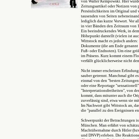
von Walter Kempowski. Hier wurde
Zeitungsartikel oder Notizen von
Persönlichkeiten im Original und 
tausenden von Seiten nebeneinand
lediglich das kurze Vorwort. Vor a
in vier Bänden den Zeitraum von 1
Ein beeindruckendes Werk, in dem 
Höhepunkt darstellt (vielen ist au
Wittstock macht es jedoch anders:
Dokumente (die am Ende genannt w
Fuß- oder Endnoten). Um eine größ
im Präsens. Kurz kommt einem Flori
verfällt glücklicherweise nicht d
Nicht immer erscheinen Erfindunge
sauber getrennt. Manchmal gibt es
einmal von den "besten Zeitungen"
oder eine Reportage "sensationell"
"Interpretationsfreiheiten", von d
kommt, dass mitunter auch die Ori
zuverlässig sind, etwa wenn sie mi
Im Nachwort gibt Wittstock an, das
die "parallel zu den Ereignissen en
Schwerpunkt der Betrachtungen ist 
München. Man erfährt von schätzu
Machtübernahme durch Hitler (bz
und DNVP) erleben. Die Reaktionen