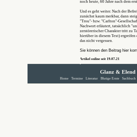
noch heute, 60 Jahre nach dem er
Und es geht weiter. Nach der Befr
zunächst kaum merkbar, dann stei
"Trou"- bzw. "Carlton"-Gesellscha
Nachwort erläutert, tatsächlich "u
zerstörerischer Charakter tritt zu 
hierüber in diesem Text) ergreifen
das nicht vergessen.
Sie können den Beitrag hier ko
Artikel online seit 19.07.21
Glanz & Elend
Home
Termine
Literatur
Blutige Ernte
Sachbuch