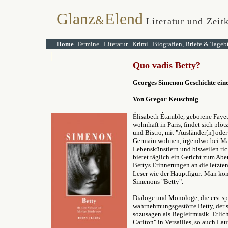
Glanz
Elend
&
Literatur und Zeitk
Home
Termine
Literatur
Krimi
Biografien, Briefe & Tageb
Quo vadis
Betty?
Georges Simenon Geschichte ein
Von Gregor Keuschnig
Élisabeth Étamble, geborene Fayet,
wohnhaft in Paris, findet sich plö
und Bistro, mit "Ausländer[n] oder
Germain wohnen, irgendwo bei Ma
Lebenskünstlern und bisweilen ric
bietet täglich ein Gericht zum Ab
Bettys Erinnerungen an die letzte
Leser wie der Hauptfigur: Man kom
Simenons "Betty".
Dialoge und Monologe, die erst sp
wahrnehmungsgestörte Betty, der 
sozusagen als Begleitmusik. Etlic
Carlton" in Versailles, so auch La