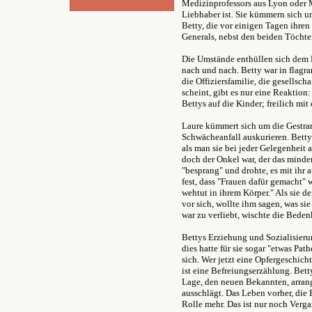
Medizinprofessors aus Lyon oder M
Liebhaber ist. Sie kümmern sich u
Betty, die vor einigen Tagen ihr
Generals, nebst den beiden Töchter
Die Umstände enthüllen sich dem L
nach und nach. Betty war in flagr
die Offiziersfamilie, die gesellsch
scheint, gibt es nur eine Reaktio
Bettys auf die Kinder; freilich mi
Laure kümmert sich um die Gestrande
Schwächeanfall auskurieren. Betty 
als man sie bei jeder Gelegenheit 
doch der Onkel war, der das mind
"besprang" und drohte, es mit ihr a
fest, dass "Frauen dafür gemacht" 
wehtut in ihrem Körper." Als sie d
vor sich, wollte ihm sagen, was sie
war zu verliebt, wischte die Beden
Bettys Erziehung und Sozialisieru
dies hatte für sie sogar "etwas Path
sich. Wer jetzt eine Opfergeschich
ist eine Befreiungserzählung. Betty
Lage, den neuen Bekannten, arran
ausschlägt. Das Leben vorher, die E
Rolle mehr. Das ist nur noch Verga