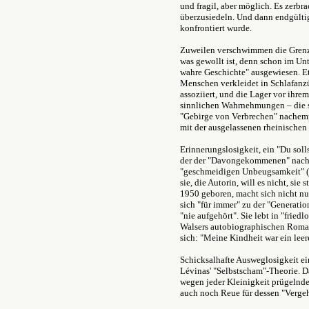
und fragil, aber möglich. Es zerbr
überzusiedeln. Und dann endgültig
konfrontiert wurde.
Zuweilen verschwimmen die Grenz
was gewollt ist, denn schon im Unt
wahre Geschichte" ausgewiesen. Et
Menschen verkleidet in Schlafanzü
assoziiert, und die Lager vor ihre
sinnlichen Wahrnehmungen – die s
"Gebirge von Verbrechen" nachempf
mit der ausgelassenen rheinische
Erinnerungslosigkeit, ein "Du soll
der der "Davongekommenen" nach 
"geschmeidigen Unbeugsamkeit" (na
sie, die Autorin, will es nicht, sie 
1950 geboren, macht sich nicht nur
sich "für immer" zu der "Generatio
"nie aufgehört". Sie lebt in "fried
Walsers autobiographischen Roman
sich: "Meine Kindheit war ein leer
Schicksalhafte Ausweglosigkeit e
Lévinas' "Selbstscham"-Theorie. Da
wegen jeder Kleinigkeit prügelnde
auch noch Reue für dessen "Vergeh