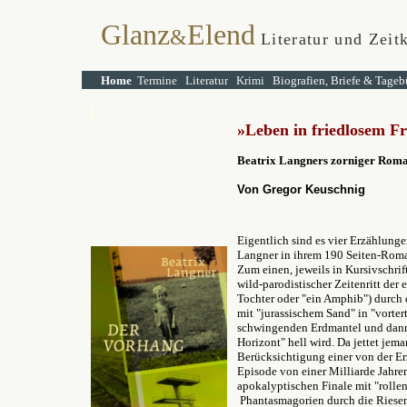
Glanz
Elend
&
Literatur und Zeitk
Home
Termine
Literatur
Krimi
Biografien, Briefe & Tageb
»Leben
i
n friedlosem F
Beatrix Langners zorniger Rom
Von Gregor Keuschnig
Eigentlich sind es vier Erzählungen
Langner in ihrem 190 Seiten-Roma
Zum einen, jeweils in Kursivschrif
wild-parodistischer Zeitenritt de
Tochter oder "ein Amphib") durch 
mit "jurassischem Sand" in "vorte
schwingenden Erdmantel und dann f
Horizont" hell wird. Da jettet jem
Berücksichtigung einer von der E
Episode von einer Milliarde Jahren
apokalyptischen Finale mit "rollen
Phantasmagorien durch die Riesenb