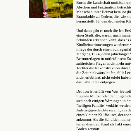
Bucht die Landschaft umfräsen und
Abscheu und Faszination betrachte
Menschen ihrer Heimat beraubt (bi
Braunkohle zu fördern, die, wie si
herausstellt, für den drohenden Kl
Und dann gibt es noch die Ich-Erzäh
einer Stadt, die, warum auch imme
Sekunden erkennen kann, dass es w
Kindheitserinnerungen wiederum w
Pflege der durch einen Schlaganfa
Jahrgang 1924, deren jahrelanger 
Bettunterlagen in mitleidlosem Zor
zahlreichen Fragen nicht mehr ant
Tochter die Rekonstruktion ihres Le
die Zeit rückwärts laufen, füllt Lee
nicht erlebt hat, nicht erlebt hab
das Fabulieren entgegen.
Der Ton ist erfüllt von Wut. Betrof
fügende Mutter oder der prügelnde
sich nach einigen Wirrungen in d
"heiligen Familie" verklärt werden
Aufstiegsgeschichte erzählt, aus 
eines kleinen Kaufhauses, der abe
ankommt. Als die Schulden immer g
teilen dies dem Kind als Fakt eine
Boden zerstört.