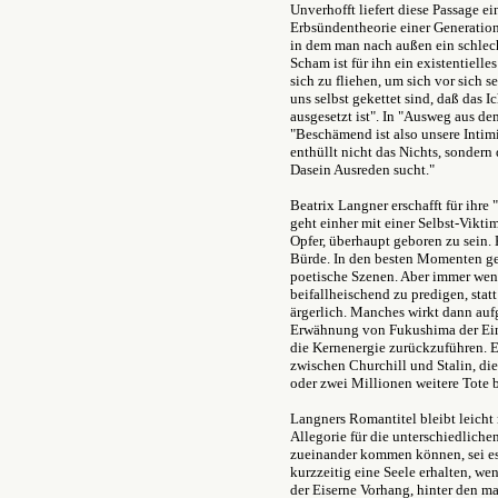
Unverhofft liefert diese Passage e
Erbsündentheorie einer Generation
in dem man nach außen ein schlech
Scham ist für ihn ein existentielle
sich zu fliehen, um sich vor sich s
uns selbst gekettet sind, daß das 
ausgesetzt ist". In "Ausweg aus de
"Beschämend ist also unsere Intimit
enthüllt nicht das Nichts, sondern d
Dasein Ausreden sucht."
Beatrix Langner erschafft für ihr
geht einher mit einer Selbst-Vikti
Opfer, überhaupt geboren zu sein.
Bürde. In den besten Momenten gel
poetische Szenen. Aber immer wenn
beifallheischend zu predigen, stat
ärgerlich. Manches wirkt dann aufg
Erwähnung von Fukushima der Eind
die Kernenergie zurückzuführen. E
zwischen Churchill und Stalin, di
oder zwei Millionen weitere Tote 
Langners Romantitel bleibt leicht 
Allegorie für die unterschiedliche
zueinander kommen können, sei es
kurzzeitig eine Seele erhalten, wen
der Eiserne Vorhang, hinter den 