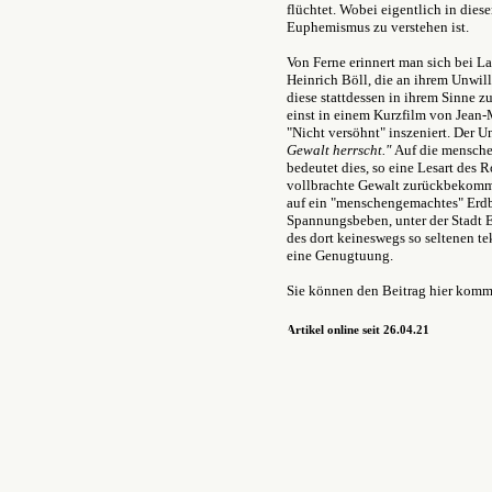
flüchtet. Wobei eigentlich in di
Euphemismus zu verstehen ist.
Von Ferne erinnert man sich bei L
Heinrich Böll, die an ihrem Unwil
diese stattdessen in ihrem Sinne z
einst in einem Kurzfilm von Jean-
"Nicht versöhnt" inszeniert. Der Un
Gewalt herrscht."
Auf die mensch
bedeutet dies, so eine Lesart des 
vollbrachte Gewalt zurückbekommt
auf ein "menschengemachtes" Erdb
Spannungsbeben, unter der Stadt E
des dort keineswegs so seltenen t
eine Genugtuung.
Sie können den Beitrag hier komm
Artikel online seit 26.04.21