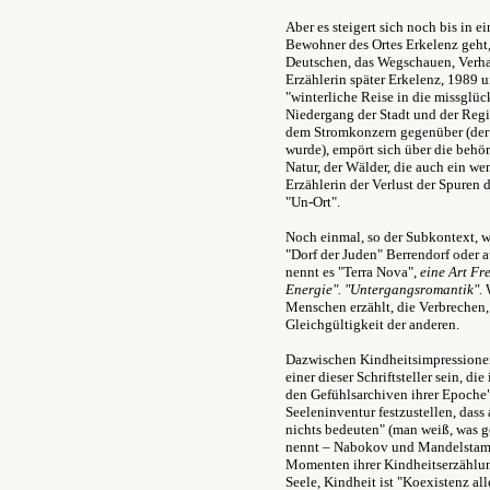
Aber es steigert sich noch bis in 
Bewohner des Ortes Erkelenz geht,
Deutschen, das Wegschauen, Verha
Erzählerin später Erkelenz, 1989 u
"winterliche Reise in die missglüc
Niedergang der Stadt und der Regi
dem Stromkonzern gegenüber (der 
wurde), empört sich über die beh
Natur, der Wälder, die auch ein we
Erzählerin der Verlust der Spuren 
"Un-Ort".
Noch einmal, so der Subkontext, we
"Dorf der Juden" Berrendorf oder 
nennt es "Terra Nova",
eine Art Fr
Energie". "Untergangsromantik".
W
Menschen erzählt, die Verbrechen,
Gleichgültigkeit der anderen.
Dazwischen Kindheitsimpressionen
einer dieser Schriftsteller sein, di
den Gefühlsarchiven ihrer Epoche"
Seeleninventur festzustellen, dass
nichts bedeuten" (man weiß, was ge
nennt – Nabokov und Mandelstam e
Momenten ihrer Kindheitserzählu
Seele, Kindheit ist "Koexistenz al