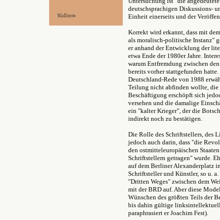
Untersuchung ist "die angedeutete 
deutschsprachigen Diskussions- u
Einheit einerseits und der Veröffe
Korrekt wird erkannt, dass mit dem
als moralisch-politische Instanz" g
er anhand der Entwicklung der lite
etwa Ende der 1980er Jahre. Intere
warum Entfremdung zwischen den In
bereits vorher stattgefunden hatt
Deutschland-Rede von 1988 erwähnt
Teilung nicht abfinden wollte, die
Beschäftigung erschöpft sich jedoc
versehen und die damalige Einschä
ein "kalter Krieger", der die Botsc
indirekt noch zu bestätigen.
Die Rolle des Schriftstellers, des L
jedoch auch darin, dass "die Rev
den ostmitteleuropäischen Staaten 
Schriftstellern getragen" wurde. 
auf dem Berliner Alexanderplatz 
Schriftsteller und Künstler, so u. 
"Dritten Weges" zwischen dem Wei
mit der BRD auf. Aber diese Mode
Wünschen des größten Teils der Be
bis dahin gültige linksintellektuel
paraphrasiert er Joachim Fest).