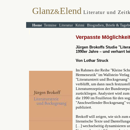
Glanz
Elend
&
Literatur und Zeitk
Home
Termine
Literatur
Krimi
Biografien, Briefe & Tageb
Verpasste Möglichkei
Jürgen Brokoffs Studie "Liter
1990er Jahre – und verharrt lei
Von Lothar Struck
Im Rahmen der Reihe "Kleine Schri
Hermeneutik" im Wallstein-Verlag 
"Literaturstreit und Bocksgesang" 
verblüfft, um dann rasch festzustel
Literaturrezeption der Bundesrepub
zurückliegen. Analysiert wird zum
die 1990 im Feuilleton für den sog
"Anschwellender Bocksgesang" von
publiziert.
Brokoff will zeigen, wie sich zum 
literarische Texte und Darstellung
[…] wechselseitig dynamisieren un