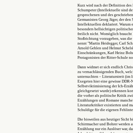
Kurz wird nach der Definition des I
Schumpeter (Intellektuelle sind d
gesprochenen und des geschriebe
Germanisten Georg Jäger, der den S
Intellektuellen deklariert. Warum 
besonders hellsichtigen politische
freilich nicht. Womöglich braucht 
Stoßrichtung vorzugeben, was die 
nennt "Martin Heidegger, Carl Sch
Arnold Gehlen und Helmut Schels
Einschränkungen, Karl Heinz Bohrer
Protagonisten der Ritter-Schule 
Dann widmet er sich endlich Christ
zu vernachlässigenden Buch, welch
untersuchten – Literaturstreit (im l
Exegeten hier eine gewisse DDR-N
Selbstviktimisierung der Ich-Erzähl
gleichgesetzt wurde) erkennen ko
die vorher als politische Kritik
Erzählungen und Romane mancher
Literaturkritiker existierten und m
Schuldige für die eigenen Fehlinte
Die bisweilen aus heutiger Sicht b
Schirrmacher und Bohrer werden au
Erzählung nur ein Auslöser war, d