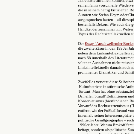
Jahre hätte anführen können, etwa 
seinem Sinn vorschnelle Wiederver
die in seinem heftig kritisierten 
Autoren wie Stefan Heym oder Chr
ausgesprochen hatten – all dies sp
bestenfalls Dekors. Wie auch die 
Handke, der zusammen mit Walser 
Typus des Rechtsintellektuellen s
Der
Essay "Anschwellender Bocks
die zweite Zäsur in den 1990er Jah
neben dem Linksintellektuellen auc
nach 68 innerhalb des Literaturbet
seltenen Ausnahmen nicht reüssier
Linksintellektuelle damals noch n
prominenter Dramatiker und Schrift
Zweifellos versetzt diese Selbstb
Kulturbetriebs in stürmische Aufre
Torwart: Man hat ohne substanzie
Da helfen Strauß' Definitionen u
Konservatismus (hierfür dienen Br
Vorwurf des Rechtsextremismus ("
entfernt wie der Fußballfreund vom
innerhalb seiner Interessensphäre w
politische Gesäßgeographie – recht
1990er Jahre. Warum Brokoff Strau
befragt, sondern als politische Zu