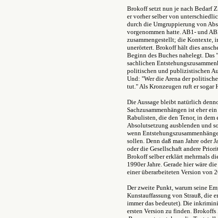
Brokoff setzt nun je nach Bedarf
er vorher selber von unterschiedli
durch die Umgruppierung von Abs
vorgenommen hatte. AB1- und AB2
zusammengestellt; die Kontexte, i
unerörtert. Brokoff hält dies ansc
Beginn des Buches nahelegt. Das "
sachlichen Entstehungszusammenhä
politischen und publizistischen A
Und: "Wer die Arena der politischen
tut." Als Kronzeugen ruft er soga
Die Aussage bleibt natürlich denn
Sachzusammenhängen ist eher ein 
Rabulisten, die den Tenor, in dem e
Absolutsetzung ausblenden und som
wenn Entstehungszusammenhänge au
sollen. Denn daß man Jahre oder Ja
oder die Gesellschaft andere Priori
Brokoff selber erklärt mehrmals d
1990er Jahre. Gerade hier wäre di
einer überarbeiteten Version von 
Der zweite Punkt, warum seine Empö
Kunstauffassung von Strauß, die er
immer das bedeutet). Die inkrimin
ersten Version zu finden. Brokoffs 