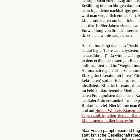
heutiger Sicht eher putzig anmuten
Erzählung (der im übrigen das beste
denn irgendeine nachhaltige, gesel
wird man vergeblich entdecken). A
Literaturdebatten um Identitäten 
aus den 1990er-Jahren eher ein we
Entwicklung von Strauß' Intervent
skizzieren, wurde ausgelassen.
Am Schluss folgt dann ein "Ausbli
darauf legte, Texte zu analysieren
herausführ[en]". Da wird jetzt Jür
in dem er über den "stetigen Bed
philosophiert und im "Wegfall inst
Autorschaft regeln" eine zunehmend
Einzig der Literatur mit ihren "Fi
Lektoraten) spricht Habermas noch 
idealisierte Bild der Literatur, d
im Feld konkurrierender Medien u
deren Protagonisten daher den "
medialer Aufmerksamkeit" mit expon
Brokoff zu viel. Hier könnte man 
und auf
Hubert Winkels' Klagenfur
Tagen zurückgreifen, der den Rati
Literaturemphatiker beschwört
.
Max Frisch paraphrasierend frag
statt kritische Gesellschaftstheo
gute Frage, denn was hätte man