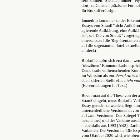
sein können. Wie auch immer: "Hy
dort; zu Gunsten präziserer Formu
für Brokoff erübrigt.
Immerhin kommt er zu der Erkenntn
Essays von Strauß "nicht Aufkläru
agierende Aufklärung, eine Aufklär
ist", sei. Die von Strauß "vorgetra
einerseits auf die 'Repräsentanten
auf die sogenannten Intellektuelle
entdeckt.
Brokoff empört sich erst dann, we
"obszönen" Kommunikation spricht.
Demokratie vorherrschenden Kommu
im Wortsinn als
antidemokratisch
eben zitierten Stelle eine
nicht vo
(Hervorhebungen im Text.)
Bevor man auf die These von der 
Strauß eingeht, muss Brokoffs Verf
Essay gerecht zu werden, liegt unt
unterschiedliche Versionen davon 
auf zwei Versionen: Den Spiegel-
bezeichnet] und der Variante aus 
– ebenfalls aus 1993 [AB2]. Darüb
Varianten. Die Version in "Die Ex
vom Oktober 2020 wird, wie oben e