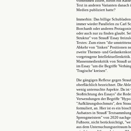
vornehmen zitiert, bleibt ein Rätse
Text in anderen Varianten danach 
Medien publiziert hatte?
Immerhin: Das billige Schubladensp
immer wieder Parallelen zu Carl S
Borchardt oder anderen Protagonist
oder auch nur zu finden glaubt. Se
Struktur" von Strauß' Essay freizu
Textes: Zum einen "die umstrittene
Abkehr von "linken" Positionen ne
zweite Themen- und Gedankenkomp
vorgetragene Intellektuellenkritik
Massenmedienkritik von Strauß un
im Essay "um die Begriffe 'Verhängn
'Tragische' kreisen".
Die gängigen Reflexe gegen Strau
oberflächlich bezeichnet. Die Abl
wenig untersuchte Aspekte. Da ist 
Stoßrichtung des Essays" die Rede
Verwendungen der Begriffe "Hypokr
"Aufklärungshochmuts", den Stra
formuliert, an. Hier ist es ein biss
Aufsatzes in Strauß' Textsammlun
Sprengmeistern" von 2020 nachgesc
Fußnote, nicht berücksichtigt, "we
aus dem Untersuchungszeitraum her