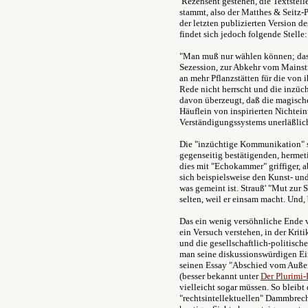
Rezensent gestehen, die Textstell
stammt, also der Matthes & Seitz-P
der letzten publizierten Version 
findet sich jedoch folgende Stelle:
"Man muß nur wählen können; das e
Sezession, zur Abkehr vom Mainst
an mehr Pflanzstätten für die von 
Rede nicht herrscht und die inzüc
davon überzeugt, daß die magische
Häuflein von inspirierten Nichtei
Verständigungssystems unerläßlich
Die "inzüchtige Kommunikation" ste
gegenseitig bestätigenden, herme
dies mit "Echokammer" griffiger, ab
sich beispielsweise den Kunst- und
was gemeint ist. Strauß' "Mut zur 
selten, weil er einsam macht. Und,
Das ein wenig versöhnliche Ende vo
ein Versuch verstehen, in der Kriti
und die gesellschaftlich-politisc
man seine diskussionswürdigen Ein
seinen Essay "Abschied vom Außen
(besser bekannt unter
Der Plurimi-
vielleicht sogar müssen. So bleib
"rechtsintellektuellen" Dammbrech